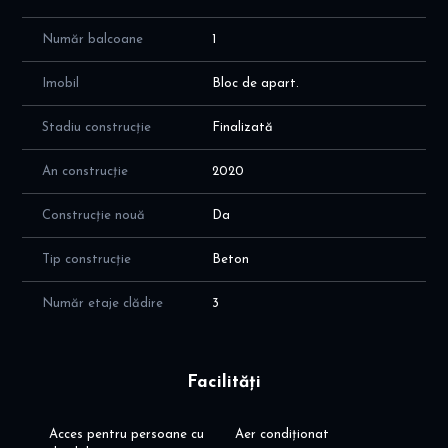
baie
Facilitati locatie: in apropiere de Baneasa Shopping City si Parcul
Număr balcoane
1
Herastrau
Imobil
Bloc de apart.
Va invit sa programati o vizionare!
Stadiu construcție
Finalizată
An construcție
2020
Construcție nouă
Da
Tip construcție
Beton
Număr etaje clădire
3
Facilități
Acces pentru persoane cu
Aer condiționat