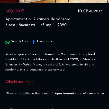
145,000 €
ID CP3109077
Apartament cu 2 camere de vânzare
Sisesti, Bucuresti
45 mp
2020
WhatsApp
Facebook
Va ofer spre vanzare apartament cu 2 camere in Complexul
Rezidential La Citadella - construit in anul 2020, in Sisesti -
Straulesti - Vatra Noua, in sectorul 1, intr-o zona linistita si
moderna, intr-o comunitate exclusivista!
Oferim suport pe toata durata procesului de achiziție, începând
Citește mai mult
de la vizionare si pana la semnarea finala a contractului de
vânzare la notariat! Servicii de finanțare - Broker credite -
Oferte imobiliare Bucuresti
Apartamente de vânzare Bucures
comision 0% - colaborare cu toate băncile din Romania si
instituțiile financiare de top!
Disponibilitate imediata! Mutare imediata! Complet mobilat &