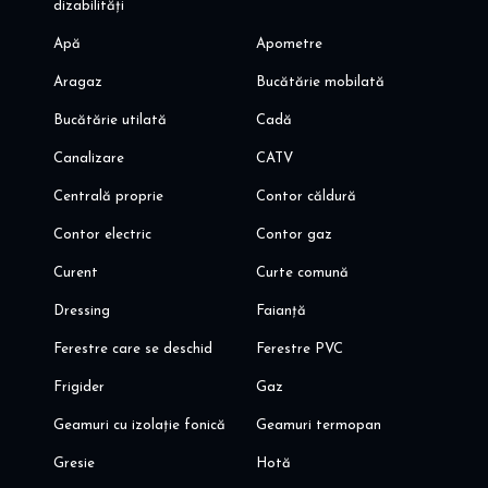
dizabilități
Apă
Apometre
Aragaz
Bucătărie mobilată
Bucătărie utilată
Cadă
Canalizare
CATV
Centrală proprie
Contor căldură
Contor electric
Contor gaz
Curent
Curte comună
Dressing
Faianță
Ferestre care se deschid
Ferestre PVC
Frigider
Gaz
Geamuri cu izolație fonică
Geamuri termopan
Gresie
Hotă