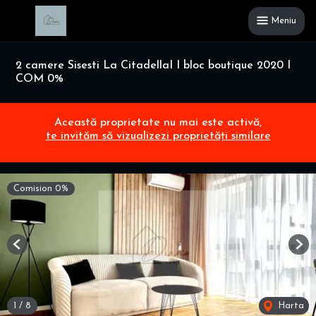
Meniu
2 camere Sisesti La CitadellaI I bloc boutique 2020 I
COM 0%
Această proprietate nu mai este activă,
te invităm să vizualizezi proprietăți similare
Comision 0%
Previous
Nex
1
/
8
Harta