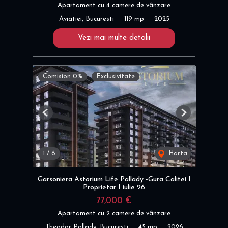
Apartament cu 4 camere de vânzare
Aviatiei, Bucuresti
119 mp
2025
Vezi mai multe detalii
Comision 0%
Exclusivitate
Previous
Next
1
/
6
Harta
Garsoniera Astorium Life Pallady -Gura Calitei I
Proprietar I iulie 26
77,000 €
Apartament cu 2 camere de vânzare
Theodor Pallady, Bucuresti
45 mp
2026