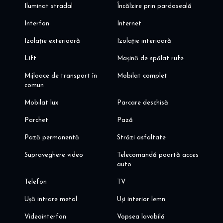
Iluminat stradal
Încălzire prin pardoseală
Interfon
Internet
Izolație exterioară
Izolație interioară
Lift
Mașină de spălat rufe
Mijloace de transport în
Mobilat complet
comun
Mobilat lux
Parcare deschisă
Parchet
Pază
Pază permanentă
Străzi asfaltate
Supraveghere video
Telecomandă poartă acces
auto
Telefon
TV
Ușă intrare metal
Uși interior lemn
Videointerfon
Vopsea lavabilă