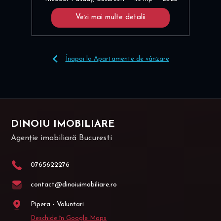
Vezi mai multe detalii
Înapoi la Apartamente de vânzare
DINOIU IMOBILIARE
Agenție imobiliară Bucuresti
0765622276
contact@dinoiuimobiliare.ro
Pipera - Voluntari
Deschide în Google Maps