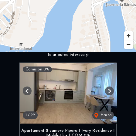
Te-ar putea interesa și:
Comision 0%
Previous
Next
1
/
22
Harta
Apartament 2 camere Pipera I Ivory Residence I
Mobilat lux I COM 0%