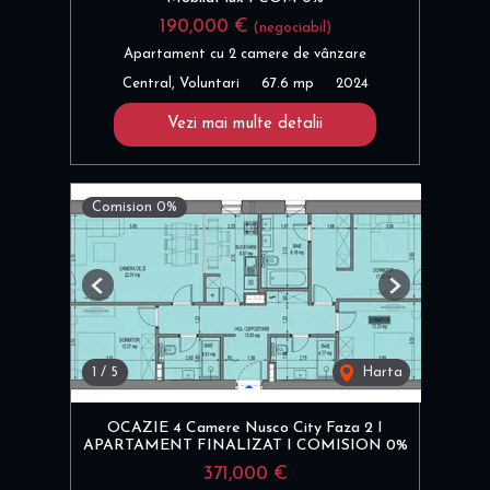
190,000 €
(negociabil)
Apartament cu 2 camere de vânzare
Central, Voluntari
67.6 mp
2024
Vezi mai multe detalii
Comision 0%
Previous
Next
1
/
5
Harta
OCAZIE 4 Camere Nusco City Faza 2 I
APARTAMENT FINALIZAT I COMISION 0%
371,000 €