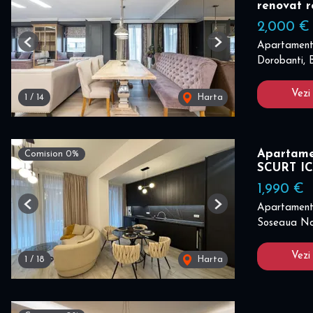
renovat r
2,000 €
Apartament 
Previous
Next
Dorobanti, 
Vezi
1
/
14
Harta
Apartame
Comision 0%
SCURT 
1,990 €
Apartament 
Previous
Next
Soseaua Nor
Vezi
1
/
18
Harta