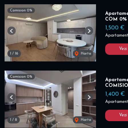
Comision 0%
Apartamen
COM 0%
1,500 €
Previous
Next
Apartament 
Vezi
1
/
16
Harta
Comision 0%
Apartamen
COMISI
1,400 €
Previous
Next
Apartament 
Vezi
1
/
8
Harta