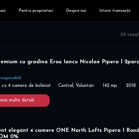
asi
Pentru proprietari
Despre noi
Istoric tranzacții
55 rezu
remium cu gradina Erou Iancu Nicolae Pipera I 2parc
(negociabil)
cu 4 camere de închiriat
Central, Voluntari
142 mp
2018
 mai multe detalii
nt elegant 4 camere ONE North Lofts Pipera I Ron
COM 0%