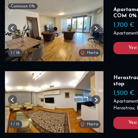
Comision 0%
Apartame
COM 0%
1,700 €
Previous
Next
Apartament 
Vezi
1
/
16
Harta
Herastrau
stop
1,500 €
Apartament 
Previous
Next
Herastrau, 
Vezi
1
/
15
Harta