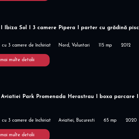
Ibiza Sol I 3 camere Pipera I parter cu grădină pis
cu 3 camere de închiriat
Nord, Voluntari
115 mp
2012
 mai multe detalii
 Aviatiei Park Promenada Herastrau I boxa parcare I
cu 3 camere de închiriat
Aviatiei, Bucuresti
65 mp
2020
 mai multe detalii