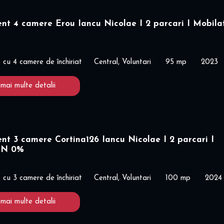
t 4 camere Erou Iancu Nicolae I 2 parcari I Mobilat
cu 4 camere de închiriat
Central, Voluntari
95 mp
2023
 mai multe detalii
t 3 camere Cortina126 Iancu Nicolae I 2 parcari I
ON 0%
cu 3 camere de închiriat
Central, Voluntari
100 mp
2024
 mai multe detalii