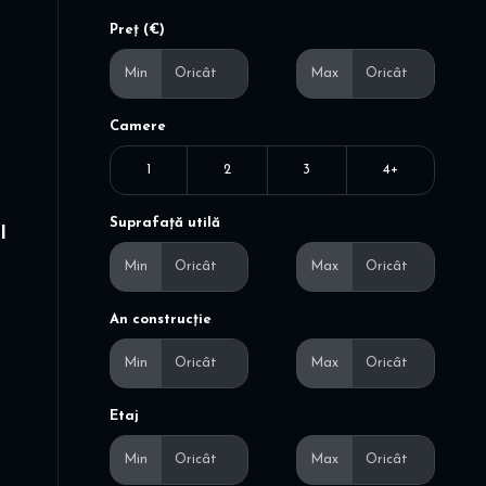
Preț (€)
Min
Max
Camere
1
2
3
4+
Suprafață utilă
I
Min
Max
An construcție
Min
Max
Etaj
Min
Max