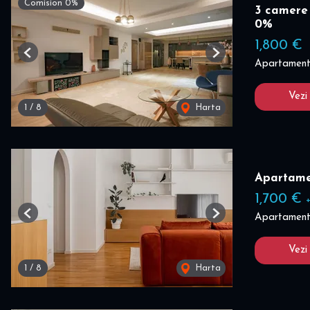
Comision 0%
3 camere
0%
1,800 €
Previous
Next
Apartament 
Vezi
1
/
8
Harta
Apartame
1,700 €
Apartament 
Previous
Next
Vezi
1
/
8
Harta