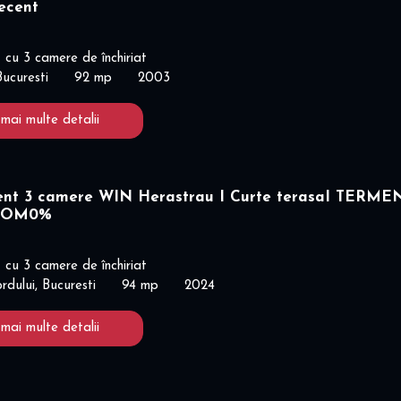
ecent
cu 3 camere de închiriat
Bucuresti
92 mp
2003
 mai multe detalii
nt 3 camere WIN Herastrau I Curte terasaI TERME
ICOM0%
cu 3 camere de închiriat
dului, Bucuresti
94 mp
2024
 mai multe detalii