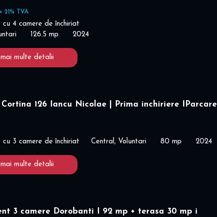
+ 21% TVA
cu 4 camere de închiriat
untari
126.5 mp
2024
 mai multe detalii
Cortina 126 Iancu Nicolae | Prima inchiriere IParcare
cu 3 camere de închiriat
Central, Voluntari
80 mp
2024
 mai multe detalii
nt 3 camere Dorobanti I 92 mp + terasa 30 mp i