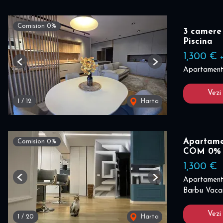
Comision 0%
3 camere 
Piscina
1,300 €
Previous
Next
Apartament 
Vezi
1
/
12
Harta
Apartame
Comision 0%
COM 0%
1,300 €
Apartament 
Previous
Next
Barbu Vacar
Vezi
1
/
20
Harta