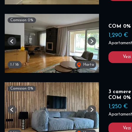
Comision 0%
COM 0% I 
1,290 €
Apartament 
Previous
Next
Vezi
1
/
16
Harta
Comision 0%
3 camere
COM 0%
1,250 €
Previous
Next
Apartament 
Vezi