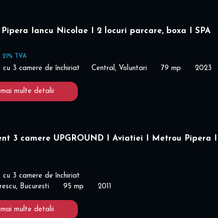
Pipera Iancu Nicolae I 2 locuri parcare, boxa I SPA
+ 21% TVA
cu 3 camere de închiriat
Central, Voluntari
79 mp
2023
 mai multe detalii
nt 3 camere UPGROUND I Aviatiei I Metrou Pipera I
cu 3 camere de închiriat
escu, Bucuresti
95 mp
2011
 mai multe detalii