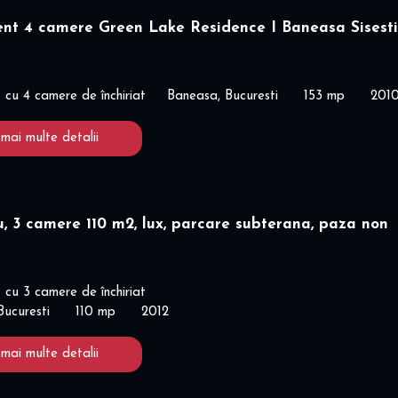
nt 4 camere Green Lake Residence I Baneasa Sisesti
cu 4 camere de închiriat
Baneasa, Bucuresti
153 mp
201
 mai multe detalii
, 3 camere 110 m2, lux, parcare subterana, paza non
cu 3 camere de închiriat
Bucuresti
110 mp
2012
 mai multe detalii