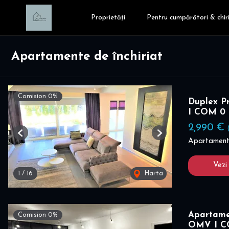
Proprietăți
Pentru cumpărători & chiri
Apartamente de închiriat
Comision 0%
Duplex P
I COM 0
2,990 €
Previous
Next
Apartament 
Vezi
1
/
16
Harta
Apartame
Comision 0%
OMV I 