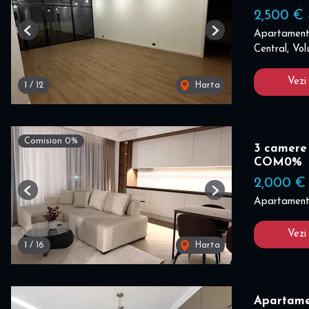
2,500 €
Apartament 
Previous
Next
Central, Vol
Vezi
1
/
12
Harta
Comision 0%
3 camere 
COM0%
2,000 €
Previous
Next
Apartament 
Vezi
1
/
16
Harta
Apartame