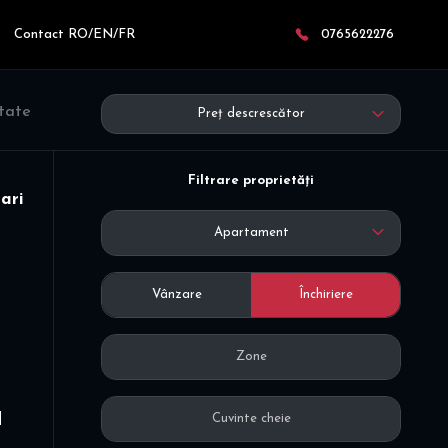
Contact RO/EN/FR
0765622276
ltate
Preț descrescător
Filtrare proprietăți
ari
Apartament
Vânzare
Închiriere
d