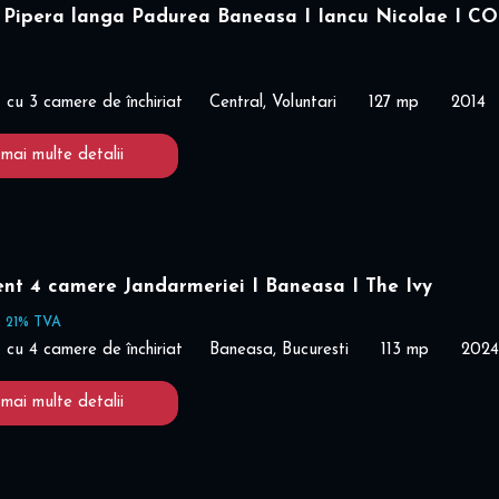
 Pipera langa Padurea Baneasa I Iancu Nicolae I C
cu 3 camere de închiriat
Central, Voluntari
127 mp
2014
 mai multe detalii
nt 4 camere Jandarmeriei I Baneasa I The Ivy
+ 21% TVA
cu 4 camere de închiriat
Baneasa, Bucuresti
113 mp
2024
 mai multe detalii