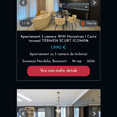
Previous
Next
1
/
18
Harta
Apartament 3 camere WIN Herastrau I Curte
terasaI TERMEN SCURT ICOM0%
1,990 €
Apartament cu 3 camere de închiriat
Soseaua Nordului, Bucuresti
94 mp
2024
Vezi mai multe detalii
Previous
Next