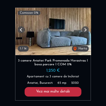
Comision 0%
Previous
Next
1
/
14
Harta
3 camere Aviatiei Park Promenada Herastrau I
boxa parcare I COM 0%
1,250 €
Apartament cu 3 camere de închiriat
Aviatiei, Bucuresti
65 mp
2020
Vezi mai multe detalii