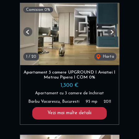
Comision 0%
Previous
Next
1
/
20
Harta
Apartament 3 camere UPGROUND I Aviatiei I
Metrou Pipera I COM 0%
1,300 €
Apartament cu 3 camere de închiriat
Barbu Vacarescu, Bucuresti
95 mp
2011
Vezi mai multe detalii