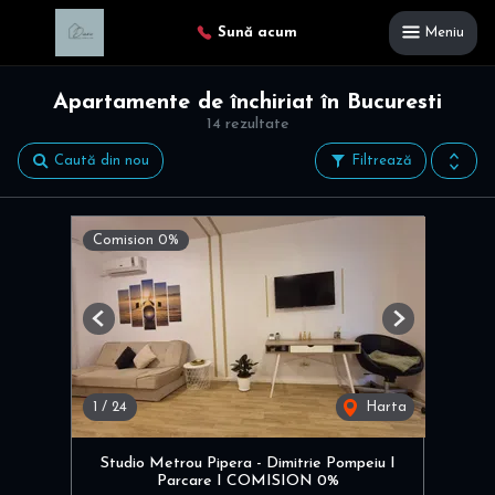
Sună acum
Meniu
Apartamente de închiriat în Bucuresti
14 rezultate
Caută din nou
Filtrează
Comision 0%
Previous
Next
1
/
24
Harta
Studio Metrou Pipera - Dimitrie Pompeiu I
Parcare I COMISION 0%