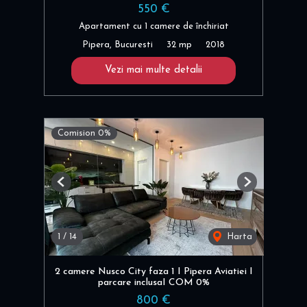
550 €
Apartament cu 1 camere de închiriat
Pipera, Bucuresti
32 mp
2018
Vezi mai multe detalii
Comision 0%
Previous
Next
1
/
14
Harta
2 camere Nusco City faza 1 I Pipera Aviatiei I
parcare inclusaI COM 0%
800 €