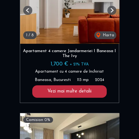
Previous
Next
1
/
8
Harta
Apartament 4 camere Jandarmeriei I Baneasa I
The Ivy
1,700 €
+ 21% TVA
Apartament cu 4 camere de închiriat
Baneasa, Bucuresti
113 mp
2024
Vezi mai multe detalii
Comision 0%