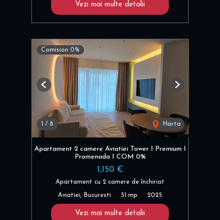
Vezi mai multe detalii
Comision 0%
Previous
Next
1
/
8
Harta
Apartament 2 camere Aviatiei Tower I Premium I
Promenada I COM 0%
1,150 €
Apartament cu 2 camere de închiriat
Aviatiei, Bucuresti
51 mp
2025
Vezi mai multe detalii