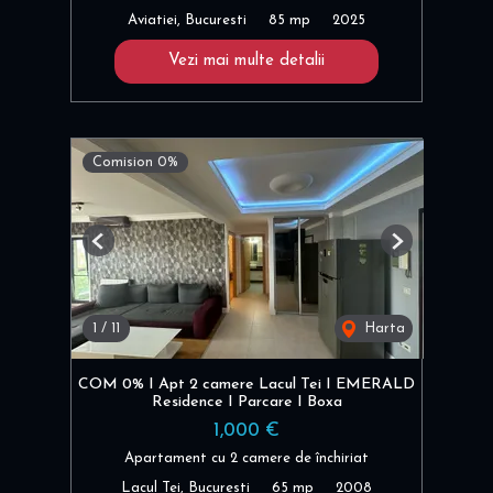
Aviatiei, Bucuresti
85 mp
2025
Vezi mai multe detalii
Comision 0%
Previous
Next
1
/
11
Harta
COM 0% I Apt 2 camere Lacul Tei I EMERALD
Residence I Parcare I Boxa
1,000 €
Apartament cu 2 camere de închiriat
Lacul Tei, Bucuresti
65 mp
2008