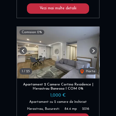
Vezi mai multe detalii
Comision 0%
Previous
Next
1
/
25
Harta
Apartament 2 Camere Cortina Residence |
Herastrau Baneasa I COM 0%
1,000 €
Apartament cu 2 camere de închiriat
Herastrau, Bucuresti
84.4 mp
2016