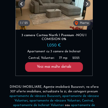
Previous
Next
1
/
25
Harta
3 camere Cortina North I Premium -NOU I
COMISION 0%
1,050 €
Apartament cu 3 camere de închiriat
Central, Voluntari
77 mp
2025
Vezi mai multe detalii
DINOIU IMOBILIARE, Agenție imobiliară Bucuresti, va ofera
307 oferte imobiliare, actualizate la zi, din categorii precum
apartamente de vânzare Bucuresti
,
apartamente de vânzare
Voluntari
,
apartamente de vânzare Voluntari, Central
,
apartamente de închiriat Voluntari
sau
apartamente de