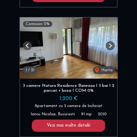
Comision 0%
Previous
Next
1
/
31
Harta
3 camere Natura Residence Baneasa I 3 bai I 2
parcari + boxa I COM 0%
1,200 €
Apartament cu 3 camere de închiriat
Iancu Nicolae, Bucuresti
91 mp
2010
Vezi mai multe detalii