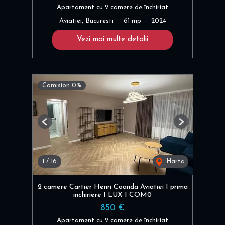
Apartament cu 2 camere de închiriat
Aviatiei, Bucuresti
61 mp
2024
Vezi mai multe detalii
Comision 0%
Previous
Next
1
/
16
Harta
2 camere Cartier Henri Coanda Aviatiei I prima
inchiriere I LUX I COM0
850 €
Apartament cu 2 camere de închiriat