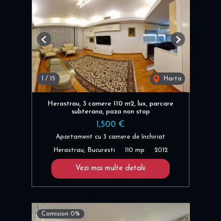
Previous
Next
1
/
15
Harta
Herastrau, 3 camere 110 m2, lux, parcare
subterana, paza non stop
1,500 €
Apartament cu 3 camere de închiriat
Herastrau, Bucuresti
110 mp
2012
Vezi mai multe detalii
Comision 0%