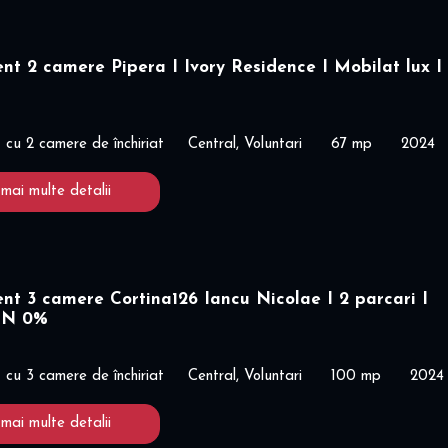
t 2 camere Pipera I Ivory Residence I Mobilat lux I
cu 2 camere de închiriat
Central, Voluntari
67 mp
2024
 mai multe detalii
t 3 camere Cortina126 Iancu Nicolae I 2 parcari I
ON 0%
cu 3 camere de închiriat
Central, Voluntari
100 mp
2024
 mai multe detalii