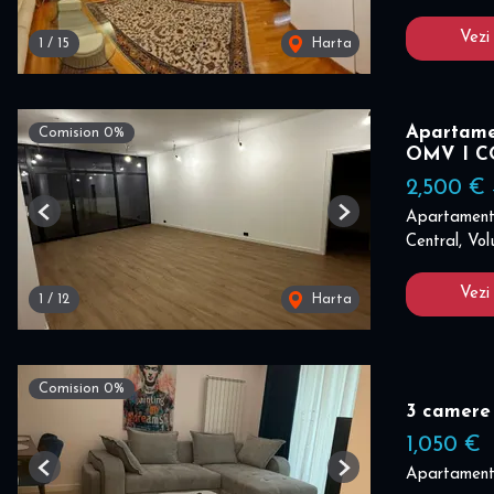
Vezi
1
/
15
Harta
Apartame
Comision 0%
OMV I 
2,500 €
Apartament 
Previous
Next
Central, Vol
Vezi
1
/
12
Harta
Comision 0%
3 camere
1,050 €
Apartament 
Previous
Next