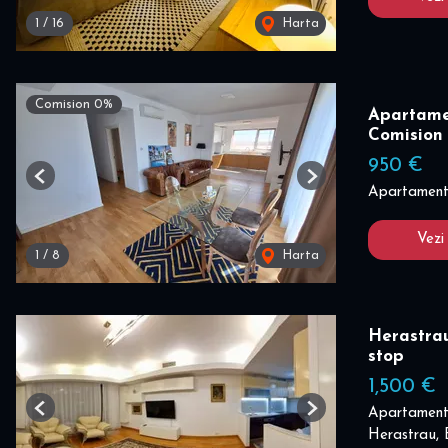
1
/
16
Harta
Comision 0%
Apartame
Comision
950 €
Previous
Next
Apartament 
Vezi
1
/
8
Harta
Herastrau
stop
1,500 €
Apartament 
Previous
Next
Herastrau, 