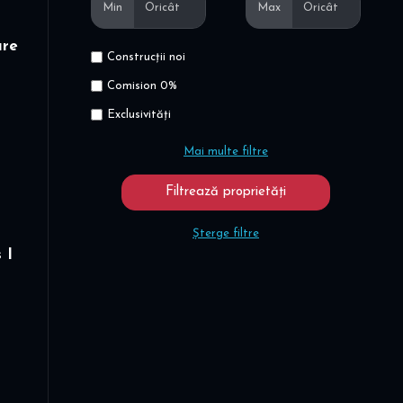
Min
Max
are
Construcții noi
Comision 0%
Exclusivități
Mai multe filtre
Șterge filtre
 I