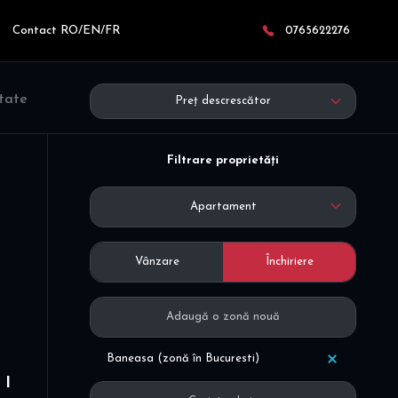
Contact RO/EN/FR
0765622276
ltate
Preț descrescător
Filtrare proprietăți
Apartament
Vânzare
Închiriere
Baneasa (zonă în Bucuresti)
 I