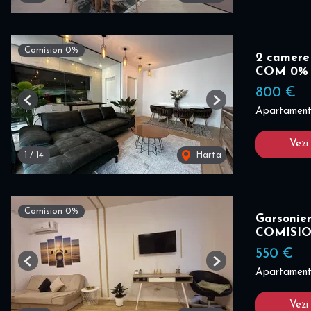
Comision 0%
2 camere 
COM 0%
800 €
Previous
Next
Apartament 
Vezi
1
/
14
Harta
Comision 0%
Garsonier
COMISI
550 €
Previous
Next
Apartament 
Vezi