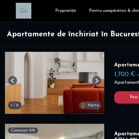
Proprietăți
Pentru cumpărători & chiri
Apartamente de închiriat în Bucures
Apartame
1,700 €
Apartament 
Previous
Next
Vezi
1
/
8
Harta
Comision 0%
Apartame