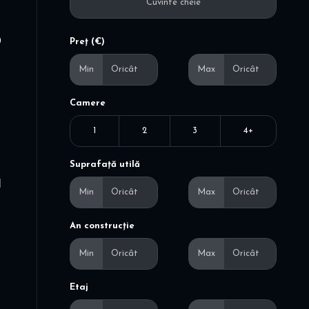
0
Preț (€)
Min
Max
Camere
1
2
3
4+
Suprafață utilă
I
Min
Max
An construcție
Min
Max
Etaj