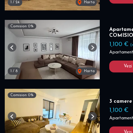
1
/
24
Harta
Comision 0%
Apartame
COMISI
1,100 €
(
Previous
Next
Apartament 
Vezi
1
/
8
Harta
Comision 0%
3 camere
1,100 €
Apartament 
Previous
Next
Vezi