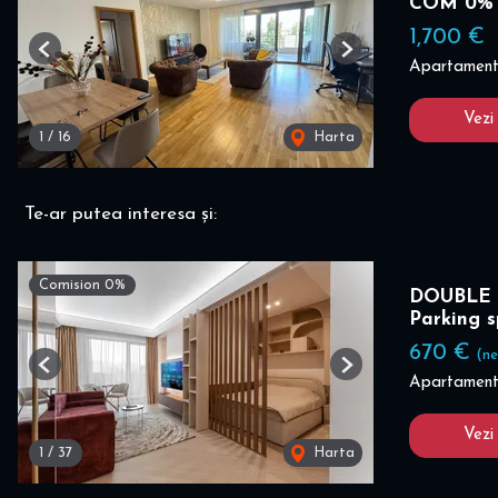
COM 0%
1,700 €
Previous
Next
Apartament 
Vezi
1
/
16
Harta
Te-ar putea interesa și:
Comision 0%
DOUBLE 
Parking 
670 €
(ne
Previous
Next
Apartament 
Vezi
1
/
37
Harta