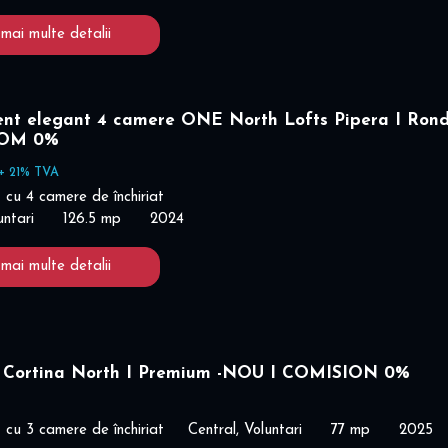
 mai multe detalii
nt elegant 4 camere ONE North Lofts Pipera I Ron
COM 0%
+ 21% TVA
cu 4 camere de închiriat
untari
126.5 mp
2024
 mai multe detalii
 Cortina North I Premium -NOU I COMISION 0%
cu 3 camere de închiriat
Central, Voluntari
77 mp
2025