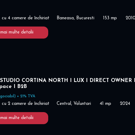
cu 4 camere de închiriat
Baneasa, Bucuresti
153 mp
201
 mai multe detalii
STUDIO CORTINA NORTH I LUX I DIRECT OWNER 
space I B2B
gociabil) + 21% TVA
cu 2 camere de închiriat
Central, Voluntari
41 mp
2024
 mai multe detalii