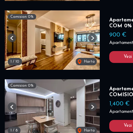
Comision 0%
Apartamen
COM 0%
900 €
Previous
Next
Apartament 
Vezi
1
/
10
Harta
Comision 0%
Apartamen
COMISI
1,400 €
Previous
Next
Apartament 
Vezi
1
/
8
Harta