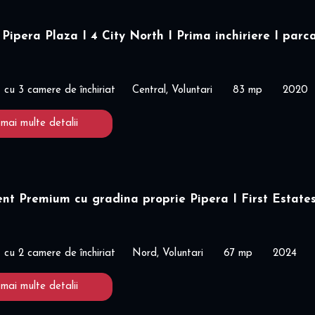
Pipera Plaza I 4 City North I Prima inchiriere I parc
cu 3 camere de închiriat
Central, Voluntari
83 mp
2020
 mai multe detalii
t Premium cu gradina proprie Pipera I First Estates
cu 2 camere de închiriat
Nord, Voluntari
67 mp
2024
 mai multe detalii