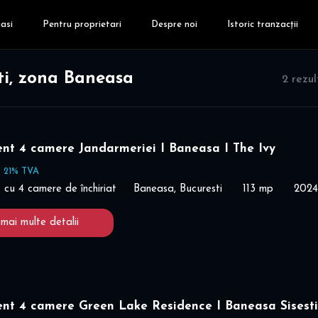
asi
Pentru proprietari
Despre noi
Istoric tranzacții
ti, zona Baneasa
2 rezu
nt 4 camere Jandarmeriei I Baneasa I The Ivy
+ 21% TVA
cu 4 camere de închiriat
Baneasa, Bucuresti
113 mp
2024
 mai multe detalii
nt 4 camere Green Lake Residence I Baneasa Sisesti