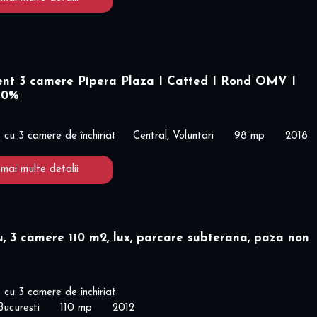
nt 3 camere Pipera Plaza I Catted I Rond OMV I
 0%
cu 3 camere de închiriat
Central, Voluntari
98 mp
2018
 mai multe detalii
, 3 camere 110 m2, lux, parcare subterana, paza non
cu 3 camere de închiriat
Bucuresti
110 mp
2012