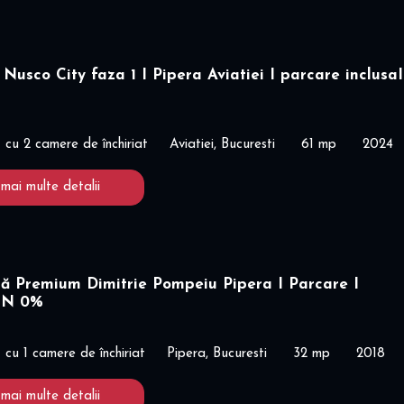
Nusco City faza 1 I Pipera Aviatiei I parcare inclusaI
cu 2 camere de închiriat
Aviatiei, Bucuresti
61 mp
2024
 mai multe detalii
ă Premium Dimitrie Pompeiu Pipera I Parcare I
ON 0%
cu 1 camere de închiriat
Pipera, Bucuresti
32 mp
2018
 mai multe detalii