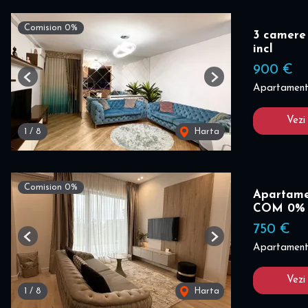
Comision 0%
3 camere 
incl
900 €
Previous
Next
Apartament 
Vezi
1
/
8
Harta
Comision 0%
Apartamen
COM 0%
750 €
Previous
Next
Apartament 
Vezi
1
/
8
Harta