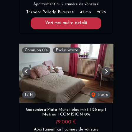
Apartament cu 2 camere de vânzare
Theodor Pallady, Bucuresti
45 mp
2026
Vezi mai multe detalii
Comision 0%
Exclusivitate
Previous
Next
1
/
14
Harta
Garsoniera Piata Muncii bloc mixt I 26 mp I
Metrou I COMISION 0%
79,000 €
Apartament cu 1 camere de vânzare