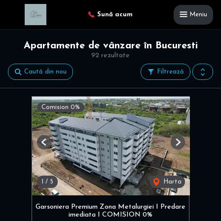
Sună acum
Meniu
Apartamente de vânzare în Bucuresti
92 rezultate
Caută din nou
Filtrează
Comision 0%
Previous
Next
1
/
5
Harta
Garsoniera Premium Zona Metalurgiei I Predare
imediata I COMISION 0%