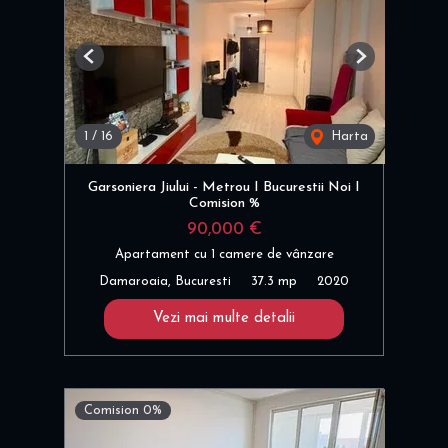
Previous
Next
1
/
16
Harta
Garsoniera Jiului - Metrou I Bucurestii Noi I
Comision %
90,000 €
Apartament cu 1 camere de vânzare
Damaroaia, Bucuresti
37.3 mp
2020
Vezi mai multe detalii
Comision 0%