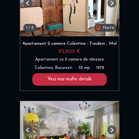
Previous
Next
1
/
8
Harta
Apartament 2 camere Colentina - Fundeni - Mol
95,900 €
Apartament cu 2 camere de vânzare
Colentina, Bucuresti
52 mp
1978
Vezi mai multe detalii
Previous
Next