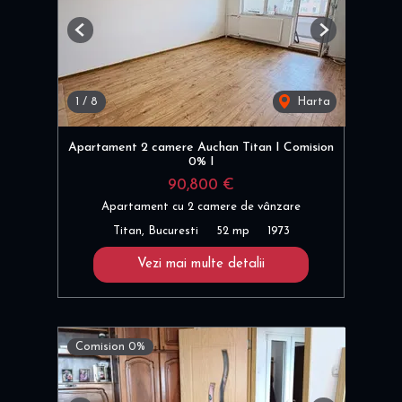
Previous
Next
1
/
8
Harta
Apartament 2 camere Auchan Titan I Comision
0% I
90,800 €
Apartament cu 2 camere de vânzare
Titan, Bucuresti
52 mp
1973
Vezi mai multe detalii
Comision 0%