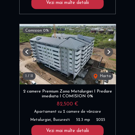
Vezi mai multe detalii
Comision 0%
Previous
Next
1
/
11
Harta
2 camere Premium Zona Metalurgiei I Predare
imediata I COMISION 0%
82,500 €
Apartament cu 2 camere de vânzare
Metalurgiei, Bucuresti
52.3 mp
2025
Vezi mai multe detalii