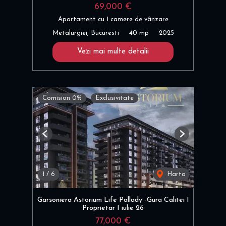
69,000 €
Apartament cu 1 camere de vânzare
Metalurgiei, Bucuresti
40 mp
2025
Vezi mai multe detalii
Comision 0%
Exclusivitate
Previous
Next
1
/
6
Harta
Garsoniera Astorium Life Pallady -Gura Calitei I
Proprietar I iulie 26
77,000 €