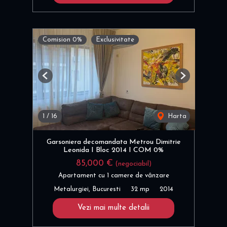
Comision 0%
Exclusivitate
Previous
Next
1
/
16
Harta
Garsoniera decomandata Metrou Dimitrie
Leonida I Bloc 2014 I COM 0%
85,000 €
(negociabil)
Apartament cu 1 camere de vânzare
Metalurgiei, Bucuresti
32 mp
2014
Vezi mai multe detalii