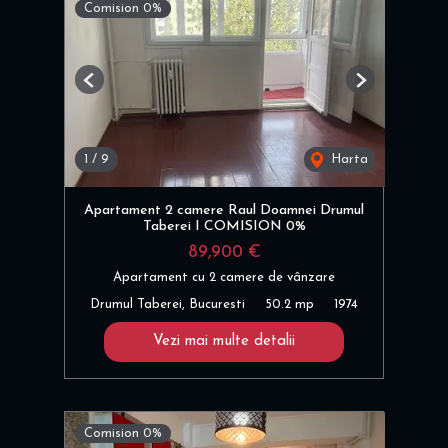
Comision 0%
Previous
Next
1
/
9
Harta
Apartament 2 camere Raul Doamnei Drumul
Taberei I COMISION 0%
89,900 €
Apartament cu 2 camere de vânzare
Drumul Taberei, Bucuresti
50.2 mp
1974
Vezi mai multe detalii
Comision 0%