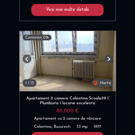
Vezi mai multe detalii
Comision 0%
Previous
Next
1
/
13
Harta
Apartament 2 camere Colentina Scoala39 I
Plumbuita I locatie excelenta
80,000 €
Apartament cu 2 camere de vânzare
Colentina, Bucuresti
53 mp
1977