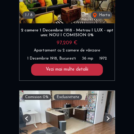
1
/
8
Harta
2 camere 1 Decembrie 1918 - Metrou I LUX - apt
unic NOU I COMISION 0%
97,209 €
Apartament cu 2 camere de vânzare
1 Decembrie 1918, Bucuresti
36 mp
1972
Vezi mai multe detalii
Comision 0%
Exclusivitate
Previous
Next