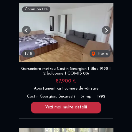
Comision 0%
Previous
Next
1
/
8
Harta
Garsoniera metrou Costin Georgian I Bloc 1992 I
2 balcoane I COMIS 0%
87,900 €
Apartament cu 1 camere de vânzare
Costin Georgian, Bucuresti
37 mp
1992
Vezi mai multe detalii