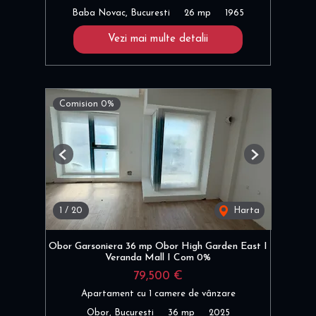
Baba Novac, Bucuresti
26 mp
1965
Vezi mai multe detalii
Comision 0%
Previous
Next
1
/
20
Harta
Obor Garsoniera 36 mp Obor High Garden East I
Veranda Mall I Com 0%
79,500 €
Apartament cu 1 camere de vânzare
Obor, Bucuresti
36 mp
2025