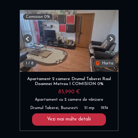
Comision 0%
Previous
Next
1
/
8
Harta
Apartament 2 camere Drumul Taberei Raul
Doamnei Metrou I COMISION 0%
85,990 €
Apartament cu 2 camere de vânzare
Drumul Taberei, Bucuresti
51 mp
1974
Vezi mai multe detalii