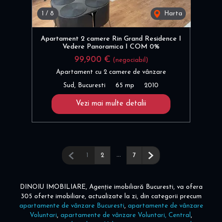
1
/
8
Harta
Apartament 2 camere Rin Grand Residence I
Vedere Panoramica I COM 0%
99,900 €
(negociabil)
Apartament cu 2 camere de vânzare
Sud, Bucuresti
65 mp
2010
Vezi mai multe detalii
Pagina anterioară
...
Pagina următoare
1
2
7
DINOIU IMOBILIARE, Agenție imobiliară Bucuresti, va ofera
305 oferte imobiliare, actualizate la zi, din categorii precum
apartamente de vânzare Bucuresti
,
apartamente de vânzare
Voluntari
,
apartamente de vânzare Voluntari, Central
,