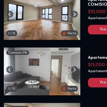
COMISI
210,000
Previous
Next
Apartament
Vezi
1
/
12
Harta
Comision 0%
Apartame
215,000
Apartament
Previous
Next
Vezi
1
/
13
Harta