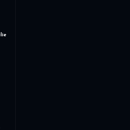
lie
4