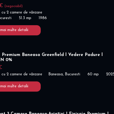
 €
(negociabil)
 cu 2 camere de vânzare
curesti
51.3 mp
1986
 mai multe detalii
 Premium Baneasa Greenfield l Vedere Padure l
ON 0%
€
 cu 2 camere de vânzare
Baneasa, Bucuresti
60 mp
202
 mai multe detalii
nt 3 Camere Baneasa-Aviatiei I Finisaje Premium I