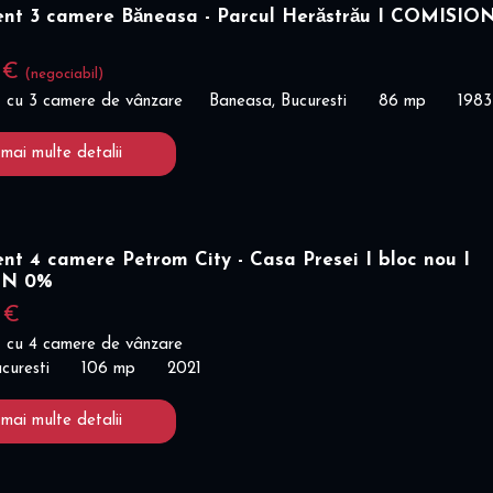
t 3 camere Băneasa - Parcul Herăstrău I COMISIO
0 €
(negociabil)
 cu 3 camere de vânzare
Baneasa, Bucuresti
86 mp
1983
 mai multe detalii
t 4 camere Petrom City - Casa Presei I bloc nou I
ON 0%
 €
 cu 4 camere de vânzare
curesti
106 mp
2021
 mai multe detalii