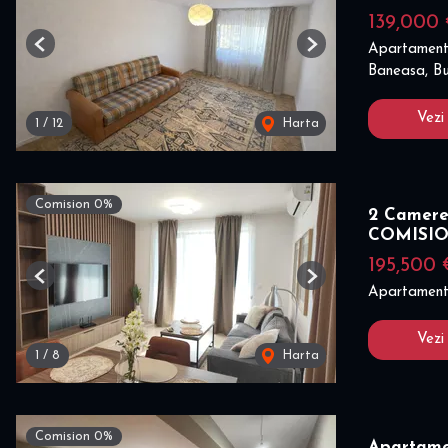
139,000
Apartament
Previous
Next
Baneasa, Bu
Vezi
1
/
12
Harta
Comision 0%
2 Camere
COMISI
195,500 
Previous
Next
Apartament
Vezi
1
/
8
Harta
Comision 0%
Apartame