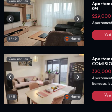
Comision 0%
Apartamen
0%
229,00
Previous
Next
Apartament
Vezi
1
/
49
Harta
Apartamen
Comision 0%
COMISI
320,000
Apartament
Previous
Next
Baneasa, Bu
Vezi
1
/
11
Harta