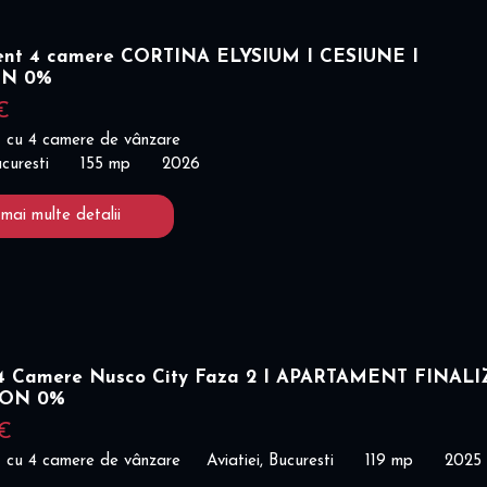
nt 4 camere CORTINA ELYSIUM I CESIUNE I
ON 0%
€
 cu 4 camere de vânzare
curesti
155 mp
2026
 mai multe detalii
 Camere Nusco City Faza 2 I APARTAMENT FINALI
ION 0%
 €
 cu 4 camere de vânzare
Aviatiei, Bucuresti
119 mp
2025