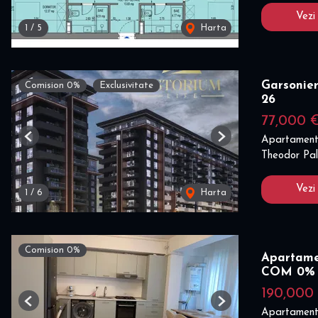
Vezi
1
/
5
Harta
Garsonier
Comision 0%
Exclusivitate
26
77,000 
Apartament
Previous
Next
Theodor Pal
Vezi
1
/
6
Harta
Comision 0%
Apartamen
COM 0%
190,000
Previous
Next
Apartament