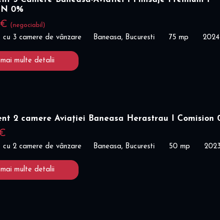
ON 0%
 €
(negociabil)
 cu 3 camere de vânzare
Baneasa, Bucuresti
75 mp
2024
 mai multe detalii
nt 2 camere Aviației Baneasa Herastrau I Comision
 €
 cu 2 camere de vânzare
Baneasa, Bucuresti
50 mp
202
 mai multe detalii