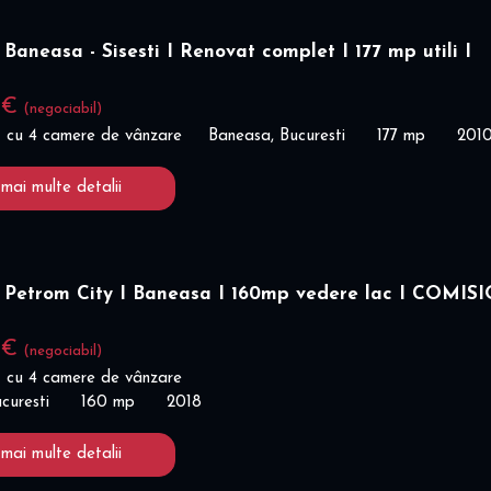
Baneasa - Sisesti I Renovat complet I 177 mp utili I
 €
(negociabil)
 cu 4 camere de vânzare
Baneasa, Bucuresti
177 mp
201
 mai multe detalii
 Petrom City I Baneasa I 160mp vedere lac I COMIS
 €
(negociabil)
 cu 4 camere de vânzare
curesti
160 mp
2018
 mai multe detalii