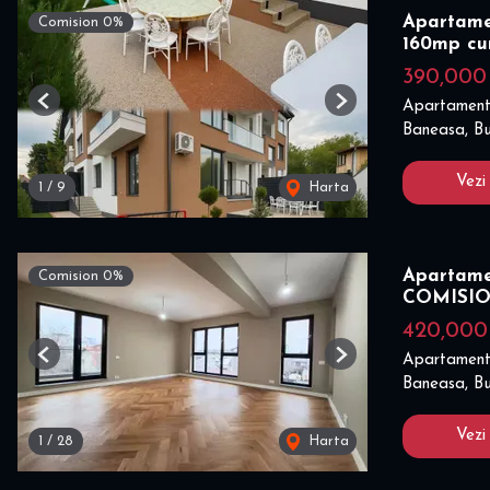
Apartamen
Comision 0%
160mp cu
390,00
Apartament
Previous
Next
Baneasa, Bu
Vezi
1
/
9
Harta
Apartame
Comision 0%
COMISI
420,00
Apartament
Previous
Next
Baneasa, Bu
Vezi
1
/
28
Harta