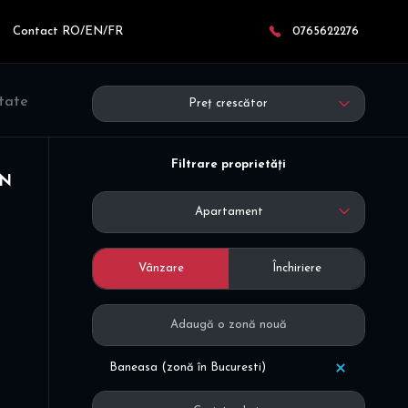
Contact RO/EN/FR
0765622276
ltate
Preț crescător
Filtrare proprietăți
ON
Apartament
Vânzare
Închiriere
Baneasa (zonă în Bucuresti)