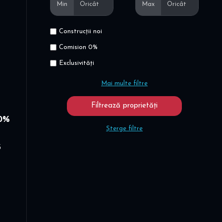
Min
Max
Construcții noi
Comision 0%
Exclusivități
Mai multe filtre
 0%
Șterge filtre
3