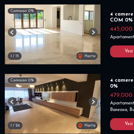
Comision 0%
4 camere 
COM 0%
445,000
Previous
Next
Apartament
Vezi
1
/
15
Harta
4 camere
Comision 0%
0%
479,000
Apartament
Previous
Next
Baneasa, Bu
Vezi
1
/
24
Harta