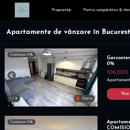
Proprietăți
Pentru cumpărători & chiri
Apartamente de vânzare în Bucurest
Comision 0%
Garsonie
0%
106,000
Previous
Next
Apartament
Vezi
1
/
8
Harta
Apartame
Comision 0%
COMISI