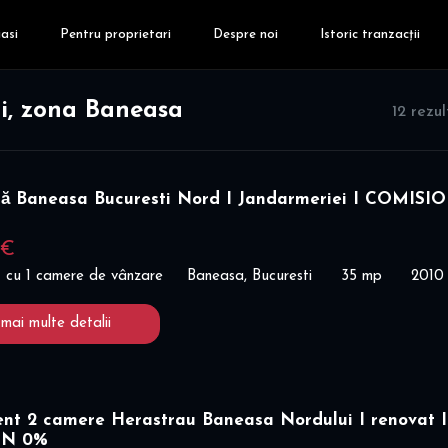
asi
Pentru proprietari
Despre noi
Istoric tranzacții
i, zona Baneasa
12 rezu
ră Baneasa Bucuresti Nord I Jandarmeriei I COMISI
 €
 cu 1 camere de vânzare
Baneasa, Bucuresti
35 mp
2010
 mai multe detalii
nt 2 camere Herastrau Baneasa Nordului I renovat I
ON 0%