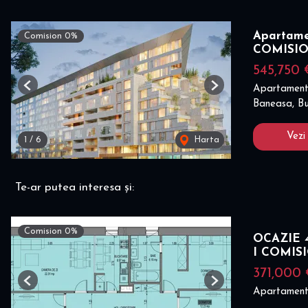
Apartame
Comision 0%
COMISI
545,750 
Apartament
Previous
Next
Baneasa, Bu
Vezi
1
/
6
Harta
Te-ar putea interesa și:
Comision 0%
OCAZIE 4
I COMIS
371,000
Previous
Next
Apartament