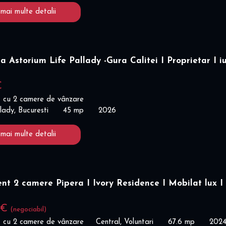
 mai multe detalii
a Astorium Life Pallady -Gura Calitei I Proprietar I iu
€
 cu 2 camere de vânzare
lady, Bucuresti
45 mp
2026
 mai multe detalii
t 2 camere Pipera I Ivory Residence I Mobilat lux I
 €
(negociabil)
 cu 2 camere de vânzare
Central, Voluntari
67.6 mp
202