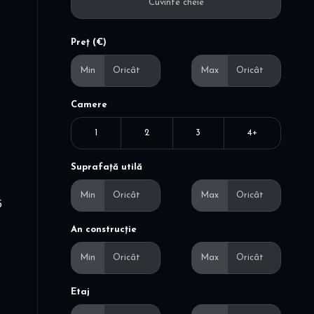
Preț (€)
Min
Max
Camere
1
2
3
4+
Suprafață utilă
Min
Max
5
An construcție
Min
Max
Etaj