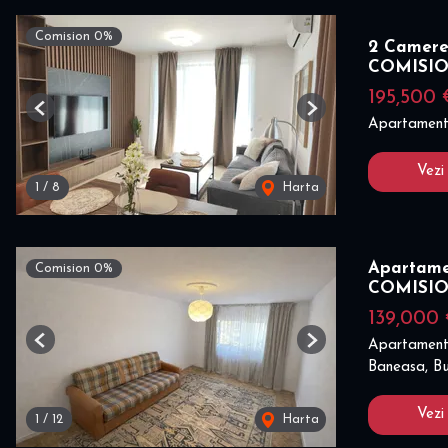
Comision 0%
2 Camere
COMISI
195,500 
Previous
Next
Apartament
Vezi
1
/
8
Harta
Apartame
Comision 0%
COMISI
139,000
Apartament
Previous
Next
Baneasa, Bu
Vezi
1
/
12
Harta