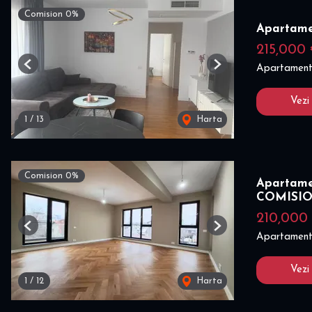
Comision 0%
Apartame
215,000
Apartament
Previous
Next
Vezi
1
/
13
Harta
Comision 0%
Apartame
COMISI
210,000
Previous
Next
Apartament
Vezi
1
/
12
Harta