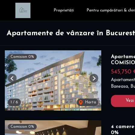
Proprietăți
Pentru cumpărători & chiri
Apartamente de vânzare în Bucurest
Apartame
Comision 0%
COMISI
545,750 
Apartament
Previous
Next
Baneasa, Bu
Vezi
1
/
6
Harta
4 camere
Comision 0%
0%