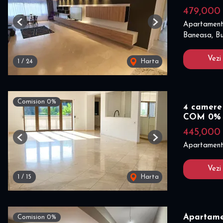
479,000
Apartament
Previous
Next
Baneasa, Bu
Vezi
1
/
24
Harta
Comision 0%
4 camere 
COM 0%
445,000
Previous
Next
Apartament
Vezi
1
/
15
Harta
Apartame
Comision 0%