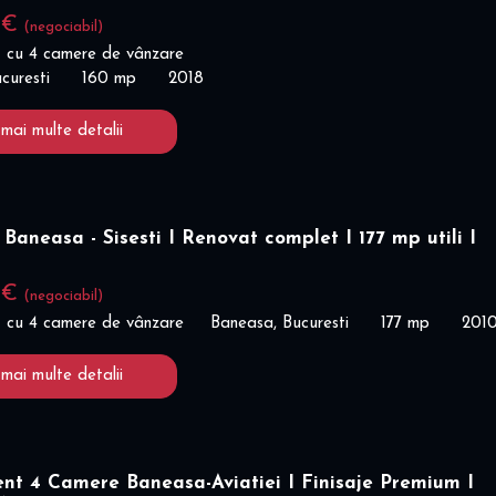
 €
(negociabil)
 cu 4 camere de vânzare
curesti
160 mp
2018
 mai multe detalii
Baneasa - Sisesti I Renovat complet I 177 mp utili I
 €
(negociabil)
 cu 4 camere de vânzare
Baneasa, Bucuresti
177 mp
201
 mai multe detalii
nt 4 Camere Baneasa-Aviatiei I Finisaje Premium I