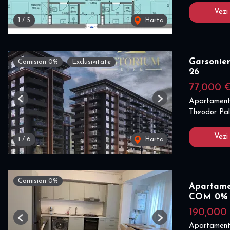
Vezi
1
/
5
Harta
Garsonier
Comision 0%
Exclusivitate
26
77,000 
Apartament
Previous
Next
Theodor Pal
Vezi
1
/
6
Harta
Comision 0%
Apartamen
COM 0%
190,000
Previous
Next
Apartament