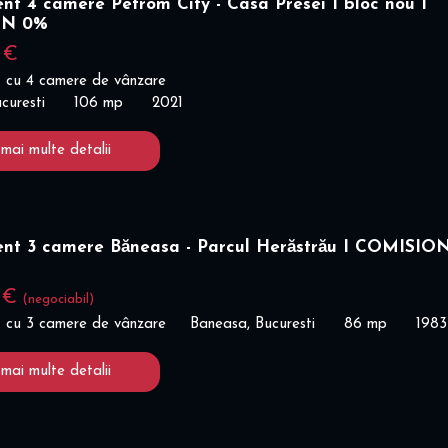
t 4 camere Petrom City - Casa Presei I bloc nou I
ON 0%
 €
 cu 4 camere de vânzare
curesti
106 mp
2021
 mai multe detalii
t 3 camere Băneasa - Parcul Herăstrău I COMISIO
0 €
(negociabil)
 cu 3 camere de vânzare
Baneasa, Bucuresti
86 mp
1983
 mai multe detalii