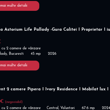
 mai multe detalii
a Astorium Life Pallady -Gura Calitei I Proprietar I iu
€
 cu 2 camere de vânzare
lady, Bucuresti
45 mp
2026
 mai multe detalii
t 2 camere Pipera I Ivory Residence I Mobilat lux I
 €
(negociabil)
 cu 2 camere de vânzare
Central, Voluntari
67.6 mp
202