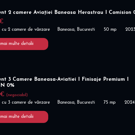
nt 2 camere Aviației Baneasa Herastrau I Comision
 €
 cu 2 camere de vânzare
Baneasa, Bucuresti
50 mp
202
 mai multe detalii
nt 3 Camere Baneasa-Aviatiei I Finisaje Premium I
ON 0%
 €
(negociabil)
 cu 3 camere de vânzare
Baneasa, Bucuresti
75 mp
2024
 mai multe detalii