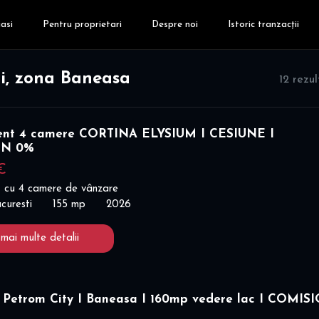
asi
Pentru proprietari
Despre noi
Istoric tranzacții
i, zona Baneasa
12 rezu
nt 4 camere CORTINA ELYSIUM I CESIUNE I
ON 0%
€
 cu 4 camere de vânzare
curesti
155 mp
2026
 mai multe detalii
 Petrom City I Baneasa I 160mp vedere lac I COMIS