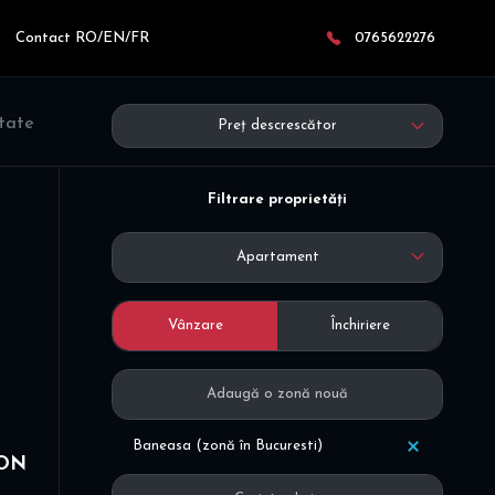
Contact RO/EN/FR
0765622276
ltate
Preț descrescător
Filtrare proprietăți
Apartament
Vânzare
Închiriere
Baneasa (zonă în Bucuresti)
ION