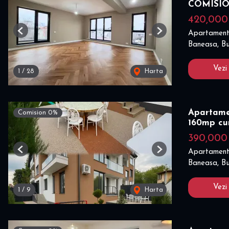
COMISI
420,00
Apartament
Previous
Next
Baneasa, Bu
Vezi
1
/
28
Harta
Apartamen
Comision 0%
160mp cu
390,00
Apartament
Previous
Next
Baneasa, Bu
Vezi
1
/
9
Harta