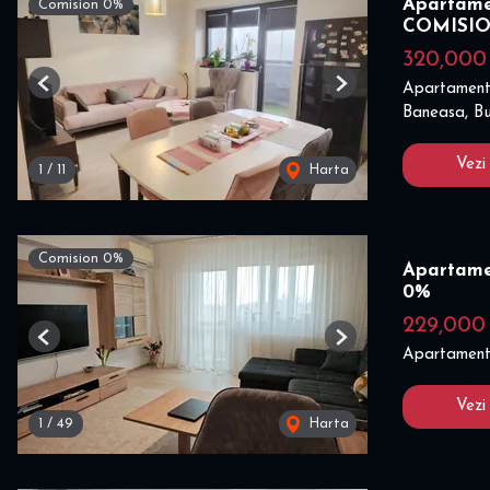
Apartamen
Comision 0%
COMISI
320,000
Apartament
Previous
Next
Baneasa, Bu
Vezi
1
/
11
Harta
Comision 0%
Apartamen
0%
229,00
Previous
Next
Apartament
Vezi
1
/
49
Harta