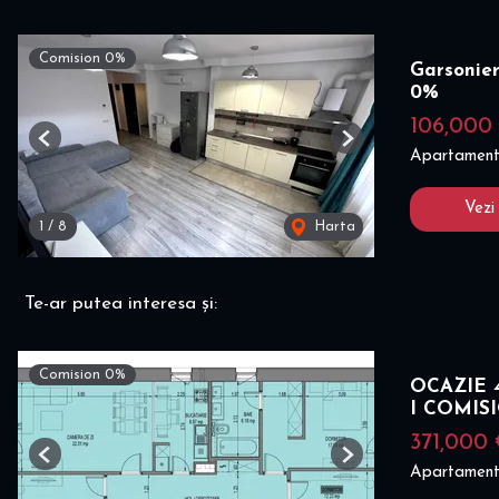
Comision 0%
Garsonie
0%
106,000
Previous
Next
Apartament
Vezi
1
/
8
Harta
Te-ar putea interesa și:
Comision 0%
OCAZIE 4
I COMIS
371,000
Previous
Next
Apartament