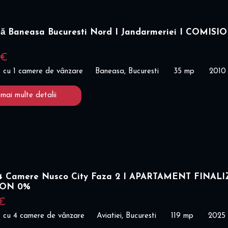
ră Baneasa Bucuresti Nord I Jandarmeriei I COMISI
 €
 cu 1 camere de vânzare
Baneasa, Bucuresti
35 mp
2010
 mai multe detalii
 Camere Nusco City Faza 2 I APARTAMENT FINALI
ION 0%
 €
 cu 4 camere de vânzare
Aviatiei, Bucuresti
119 mp
2025