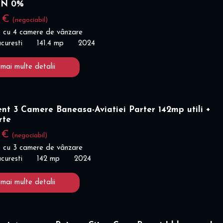
ON 0%
0 €
(negociabil)
 cu 4 camere de vânzare
curesti
141.4 mp
2024
 mai multe detalii
t 3 Camere Baneasa-Aviatiei Parter 142mp utili +
rte
0 €
(negociabil)
 cu 3 camere de vânzare
curesti
142 mp
2024
 mai multe detalii