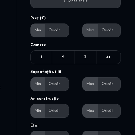
Preț (€)
Min
Max
Camere
1
2
3
4+
Suprafață utilă
Min
Max
0
An construcție
Min
Max
Etaj