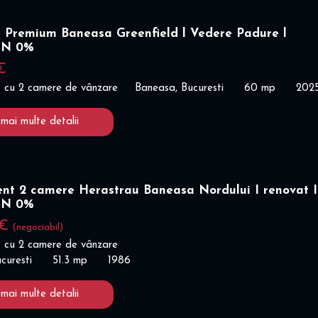
 Premium Baneasa Greenfield l Vedere Padure l
ON 0%
€
 cu 2 camere de vânzare
Baneasa, Bucuresti
60 mp
202
 mai multe detalii
nt 2 camere Herastrau Baneasa Nordului I renovat I
ON 0%
 €
(negociabil)
 cu 2 camere de vânzare
curesti
51.3 mp
1986
 mai multe detalii