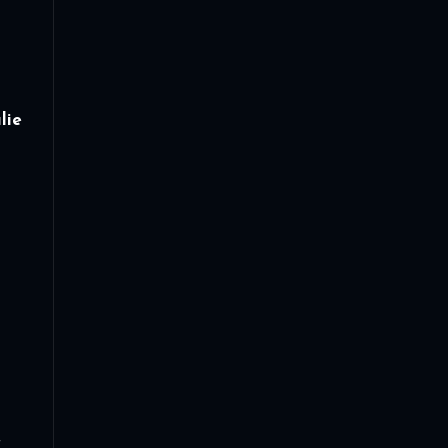
lie
4