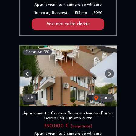
Apartament cu 4 camere de vânzare
Baneasa, Bucuresti
155 mp
2026
Vezi mai multe detalii
Comision 0%
Previous
Next
1
/
9
Harta
Apartament 3 Camere Baneasa-Aviatiei Parter
142mp utili + 160mp curte
390,000 €
(negociabil)
Apartament cu 3 camere de vânzare