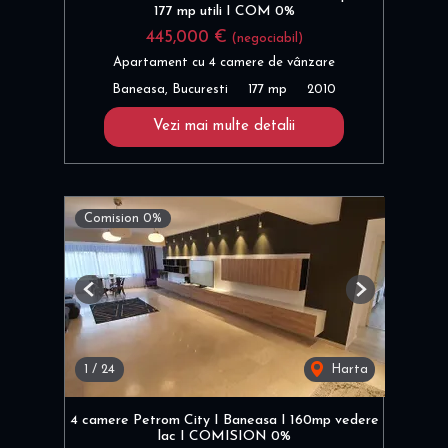
177 mp utili I COM 0%
445,000 €
(negociabil)
Apartament cu 4 camere de vânzare
Baneasa, Bucuresti
177 mp
2010
Vezi mai multe detalii
Comision 0%
Previous
Next
1
/
24
Harta
4 camere Petrom City I Baneasa I 160mp vedere
lac I COMISION 0%