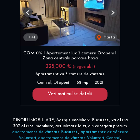
Previous
Next
1
/
41
Harta
COM 0% I Apartament lux 3 camere Otopeni I
Zona centrala parcare boxa
225,000 €
(negociabil)
Apartament cu 3 camere de vânzare
Central, Otopeni
162 mp
2021
Vezi mai multe detalii
DINOIU IMOBILIARE, Agenție imobiliară Bucuresti, va ofera
307 oferte imobiliare, actualizate la zi, din categorii precum
apartamente de vânzare Bucuresti
,
apartamente de vânzare
Voluntari
,
apartamente de vânzare Voluntari, Central
,