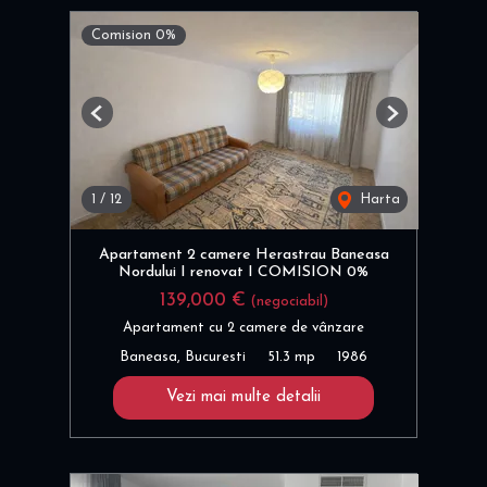
Comision 0%
Previous
Next
1
/
12
Harta
Apartament 2 camere Herastrau Baneasa
Nordului I renovat I COMISION 0%
139,000 €
(negociabil)
Apartament cu 2 camere de vânzare
Baneasa, Bucuresti
51.3 mp
1986
Vezi mai multe detalii