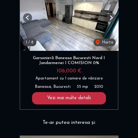
Previous
Next
1
/
8
Harta
Garsonieră Baneasa Bucuresti Nord I
Jandarmeriei I COMISION 0%
106,000 €
Apartament cu 1 camere de vânzare
Baneasa, Bucuresti
35 mp
2010
Vezi mai multe detalii
Te-ar putea interesa și: