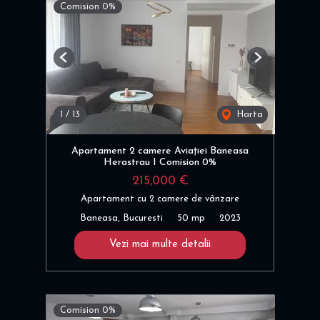
Comision 0%
Previous
Next
1
/
13
Harta
Apartament 2 camere Aviației Baneasa
Herastrau I Comision 0%
215,000 €
Apartament cu 2 camere de vânzare
Baneasa, Bucuresti
50 mp
2023
Vezi mai multe detalii
Comision 0%