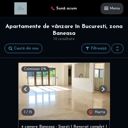
Sună acum
Meniu
Apartamente de vânzare în Bucuresti, zona
Baneasa
12 rezultate
Caută din nou
Filtrează
Comision 0%
Previous
Next
1
/
15
Harta
4 camere Baneasa - Sisesti I Renovat complet I