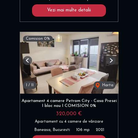
Vezi mai multe detalii
Comision 0%
Previous
Next
1
/
11
Harta
Apartament 4 camere Petrom City - Casa Presei
I bloc nou I COMISION 0%
320,000 €
Apartament cu 4 camere de vânzare
Baneasa, Bucuresti
106 mp
2021