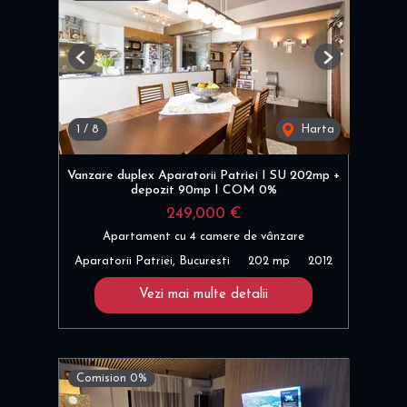
Previous
Next
1
/
8
Harta
Vanzare duplex Aparatorii Patriei I SU 202mp +
depozit 90mp I COM 0%
249,000 €
Apartament cu 4 camere de vânzare
Aparatorii Patriei, Bucuresti
202 mp
2012
Vezi mai multe detalii
Comision 0%