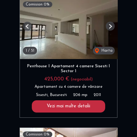
Comision 0%
Previous
Next
1
/
51
Harta
Penthouse I Apartament 4 camere Sisesti I
Sector 1
425,000 €
(negociabil)
Apartament cu 4 camere de vânzare
Sisesti, Bucuresti
206 mp
2011
Vezi mai multe detalii
Comision 0%