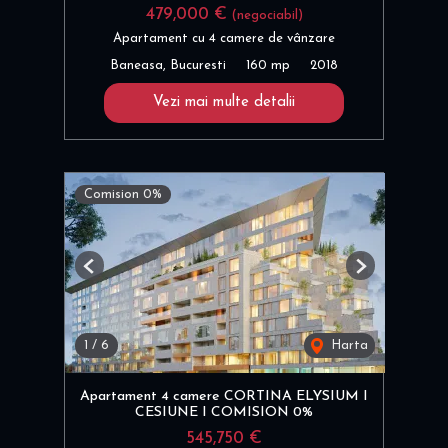
479,000 €
(negociabil)
Apartament cu 4 camere de vânzare
Baneasa, Bucuresti
160 mp
2018
Vezi mai multe detalii
Comision 0%
Previous
Next
1
/
6
Harta
Apartament 4 camere CORTINA ELYSIUM I
CESIUNE I COMISION 0%
545,750 €