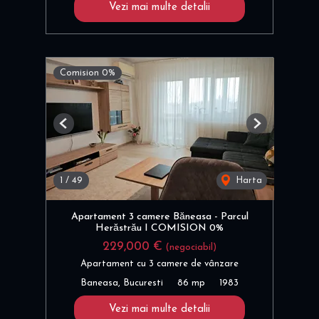
Vezi mai multe detalii
Comision 0%
Previous
Next
1
/
49
Harta
Apartament 3 camere Băneasa - Parcul
Herăstrău I COMISION 0%
229,000 €
(negociabil)
Apartament cu 3 camere de vânzare
Baneasa, Bucuresti
86 mp
1983
Vezi mai multe detalii