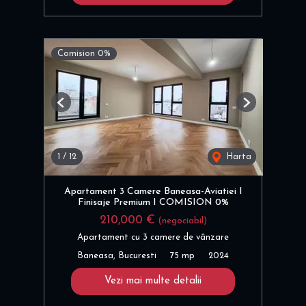
Comision 0%
Previous
Next
1
/
12
Harta
Apartament 3 Camere Baneasa-Aviatiei I
Finisaje Premium I COMISION 0%
210,000 €
(negociabil)
Apartament cu 3 camere de vânzare
Baneasa, Bucuresti
75 mp
2024
Vezi mai multe detalii