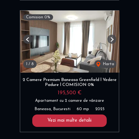
Comision 0%
Previous
Next
1
/
8
Harta
2 Camere Premium Baneasa Greenfield l Vedere
Padure l COMISION 0%
195,500 €
Apartament cu 2 camere de vânzare
Baneasa, Bucuresti
60 mp
2025
Vezi mai multe detalii