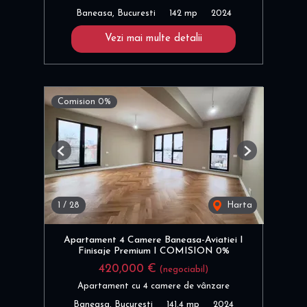
Baneasa, Bucuresti
142 mp
2024
Vezi mai multe detalii
Comision 0%
Previous
Next
1
/
28
Harta
Apartament 4 Camere Baneasa-Aviatiei I
Finisaje Premium I COMISION 0%
420,000 €
(negociabil)
Apartament cu 4 camere de vânzare
Baneasa, Bucuresti
141.4 mp
2024