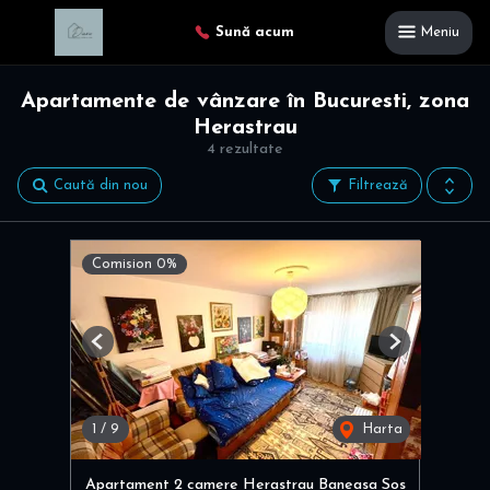
Sună acum
Meniu
Apartamente de vânzare în Bucuresti, zona
Herastrau
4 rezultate
Caută din nou
Filtrează
Comision 0%
Previous
Next
1
/
9
Harta
Apartament 2 camere Herastrau Baneasa Sos