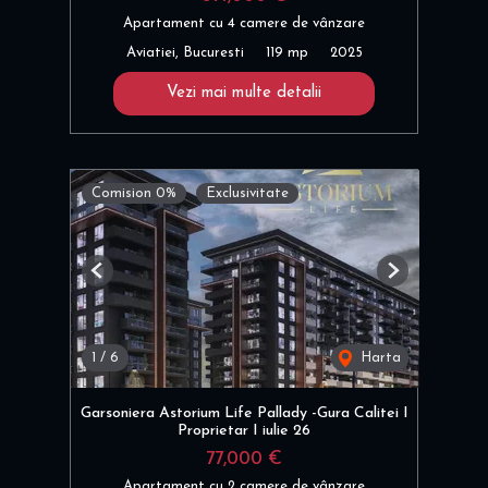
Apartament cu 4 camere de vânzare
Aviatiei, Bucuresti
119 mp
2025
Vezi mai multe detalii
Comision 0%
Exclusivitate
Previous
Next
1
/
6
Harta
Garsoniera Astorium Life Pallady -Gura Calitei I
Proprietar I iulie 26
77,000 €
Apartament cu 2 camere de vânzare