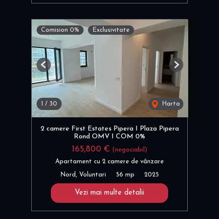
Comision 0%
Exclusivitate
Previous
Next
1
/
30
Harta
2 camere First Estates Pipera I Plaza Pipera
Rond OMV I COM 0%
165,800 €
(negociabil)
Apartament cu 2 camere de vânzare
Nord, Voluntari
56 mp
2025
Vezi mai multe detalii