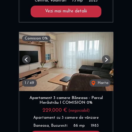
Central, Voluntari
75 mp
2025
Vezi mai multe detalii
Comision 0%
Previous
Next
1
/
49
Harta
Apartament 3 camere Băneasa - Parcul
Herăstrău I COMISION 0%
229,000 €
(negociabil)
Apartament cu 3 camere de vânzare
Baneasa, Bucuresti
86 mp
1983