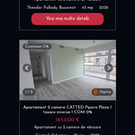
Theodor Pallady, Bucuresti
45 mp
2026
Vezi mai multe detalii
Comision 0%
Previous
Next
1
/
8
Harta
Apartament 2 camere CATTED Pipera Plaza I
taxare inversa I COM 0%
165,000 €
Apartament cu 2 camere de vânzare