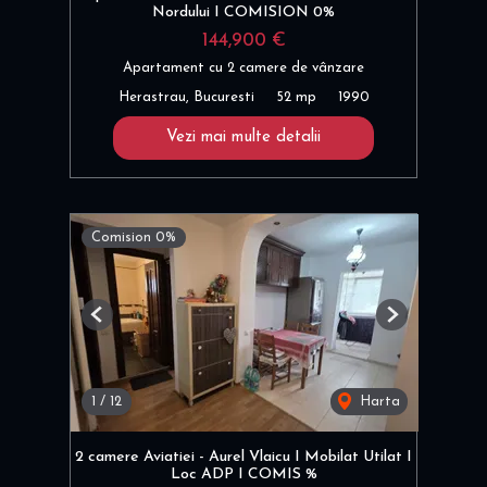
Nordului I COMISION 0%
144,900 €
Apartament cu 2 camere de vânzare
Herastrau, Bucuresti
52 mp
1990
Vezi mai multe detalii
Comision 0%
Previous
Next
1
/
12
Harta
2 camere Aviatiei - Aurel Vlaicu I Mobilat Utilat I
Loc ADP I COMIS %