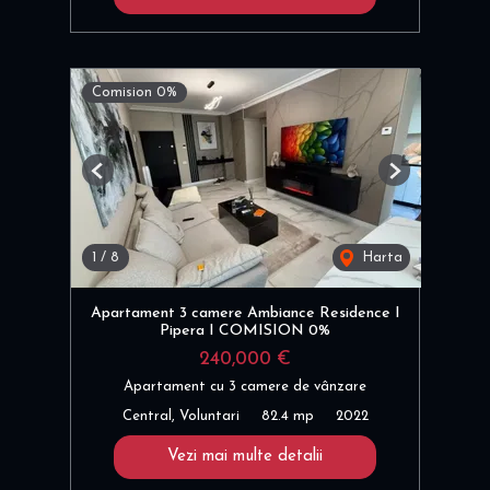
Comision 0%
Previous
Next
1
/
8
Harta
Apartament 3 camere Ambiance Residence I
Pipera I COMISION 0%
240,000 €
Apartament cu 3 camere de vânzare
Central, Voluntari
82.4 mp
2022
Vezi mai multe detalii