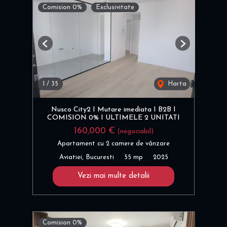
Comision 0%
Exclusivitate
Previous
Next
1
/
35
Harta
Nusco City2 I Mutare imediata I B2B I
COMISION 0% I ULTIMELE 2 UNITATI
160,000 €
(negociabil)
Apartament cu 2 camere de vânzare
Aviatiei, Bucuresti
55 mp
2025
Vezi mai multe detalii
Comision 0%