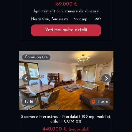
189,000 €
Apartament cu 2 camere de vânzare
Herastrau, Bucuresti
53.2 mp
1987
Vezi mai multe detalii
Comision 0%
Previous
Next
1
/
16
Harta
3 camere Herastrau - Nordului I 129 mp, mobilat,
utilat I COM 0%
440,000 €
(negociabil)