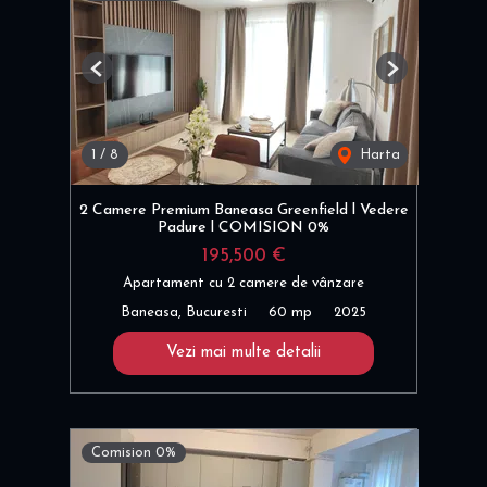
Previous
Next
1
/
8
Harta
2 Camere Premium Baneasa Greenfield l Vedere
Padure l COMISION 0%
195,500 €
Apartament cu 2 camere de vânzare
Baneasa, Bucuresti
60 mp
2025
Vezi mai multe detalii
Comision 0%