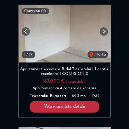
Comision 0%
Previous
Next
1
/
19
Harta
Apartament 4 camere B-dul Tineretului I Locatie
excelenta I COMISION 0
187,000 €
(negociabil)
Apartament cu 4 camere de vânzare
Tineretului, Bucuresti
89.3 mp
1982
Vezi mai multe detalii