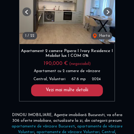
Previous
Next
1
/
22
Harta
Apartament 2 camere Pipera I Ivory Residence I
Mobilat lux I COM 0%
190,000 €
(negociabil)
Apartament cu 2 camere de vânzare
Central, Voluntari
67.6 mp
2024
Vezi mai multe detalii
DINOIU IMOBILIARE, Agenție imobiliară Bucuresti, va ofera
306 oferte imobiliare, actualizate la zi, din categorii precum
apartamente de vânzare Bucuresti
,
apartamente de vânzare
Voluntari
,
apartamente de vânzare Voluntari, Central
,