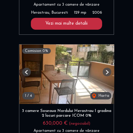
Apartament cu 3 camere de vânzare
Herastrau, Bucuresti
129 mp
2006
Vezi mai multe detalii
Comision 0%
Previous
Next
1
/
4
Harta
3 camere Soseaua Nordului Herastrau I gradina
2 locuri parcare ICOM 0%
630,000 €
(negociabil)
Apartament cu 3 camere de vânzare