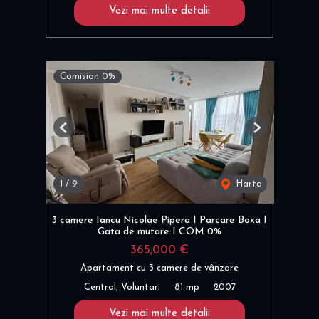
Vezi mai multe detalii
Comision 0%
Previous
Next
1
/
9
Harta
3 camere Iancu Nicolae Pipera I Parcare Boxa I
Gata de mutare I COM 0%
365,000 €
Apartament cu 3 camere de vânzare
Central, Voluntari
81 mp
2007
Vezi mai multe detalii