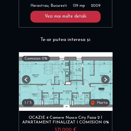
Herastrau, Bucuresti
139 mp
2009
Vezi mai multe detalii
Te-ar putea interesa și:
Comision 0%
Previous
Next
1
/
5
Harta
OCAZIE 4 Camere Nusco City Faza 2 I
APARTAMENT FINALIZAT I COMISION 0%
371,000 €