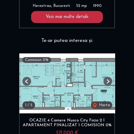
Herastrau, Bucuresti
52 mp
1990
Vezi mai multe detalii
Te-ar putea interesa și:
Comision 0%
Previous
Next
1
/
5
Harta
OCAZIE 4 Camere Nusco City Faza 2 I
APARTAMENT FINALIZAT I COMISION 0%
371,000 €