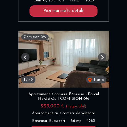
Central, Voluntari
75 mp
2025
Vezi mai multe detalii
Comision 0%
Previous
Next
1
/
49
Harta
Apartament 3 camere Băneasa - Parcul
Herăstrău I COMISION 0%
229,000 €
(negociabil)
Apartament cu 3 camere de vânzare
Baneasa, Bucuresti
86 mp
1983