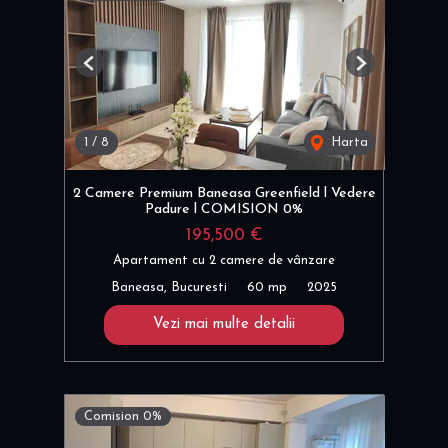
Previous
Next
1
/
8
Harta
2 Camere Premium Baneasa Greenfield l Vedere
Padure l COMISION 0%
195,500 €
Apartament cu 2 camere de vânzare
Baneasa, Bucuresti
60 mp
2025
Vezi mai multe detalii
Comision 0%