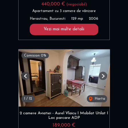
440,000 €
(negociabil)
Apartament cu 3 camere de vânzare
Herastrau, Bucuresti
129 mp
2006
Vezi mai multe detalii
Comision 0%
Previous
Next
1
/
12
Harta
2 camere Aviatiei - Aurel Vlaicu I Mobilat Utilat I
Loc parcare ADP
189,000 €