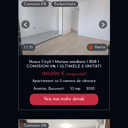
Comision 0%
Exclusivitate
Previous
Next
1
/
35
Harta
Nusco City2 I Mutare imediata I B2B I
COMISION 0% I ULTIMELE 2 UNITATI
160,000 €
(negociabil)
Apartament cu 2 camere de vânzare
Aviatiei, Bucuresti
55 mp
2025
Vezi mai multe detalii
Comision 0%