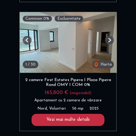
Comision 0%
Exclusivitate
Previous
Next
1
/
30
Harta
2 camere First Estates Pipera I Plaza Pipera
Rond OMV I COM 0%
165,800 €
(negociabil)
Apartament cu 2 camere de vânzare
Nord, Voluntari
56 mp
2025
Vezi mai multe detalii