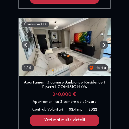
Comision 0%
Previous
Next
1
/
8
Harta
Apartament 3 camere Ambiance Residence I
Pipera I COMISION 0%
240,000 €
Apartament cu 3 camere de vânzare
Central, Voluntari
82.4 mp
2022
Vezi mai multe detalii