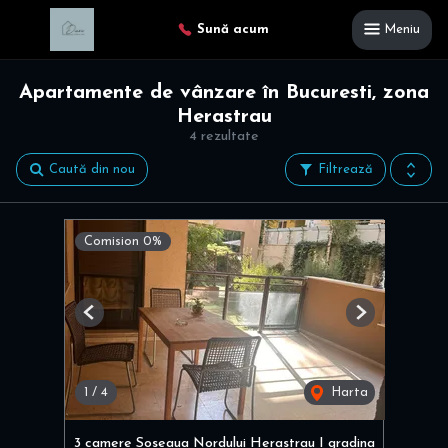
Sună acum
Meniu
Apartamente de vânzare în Bucuresti, zona
Herastrau
4 rezultate
Caută din nou
Filtrează
Comision 0%
Previous
Next
1
/
4
Harta
3 camere Soseaua Nordului Herastrau I gradina