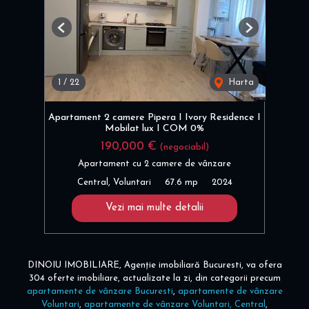
Previous
Next
1
/
22
Harta
Apartament 2 camere Pipera I Ivory Residence I
Mobilat lux I COM 0%
190,000 €
(negociabil)
Apartament cu 2 camere de vânzare
Central, Voluntari
67.6 mp
2024
Vezi mai multe detalii
DINOIU IMOBILIARE, Agenție imobiliară Bucuresti, va ofera
304 oferte imobiliare, actualizate la zi, din categorii precum
apartamente de vânzare Bucuresti
,
apartamente de vânzare
Voluntari
,
apartamente de vânzare Voluntari, Central
,