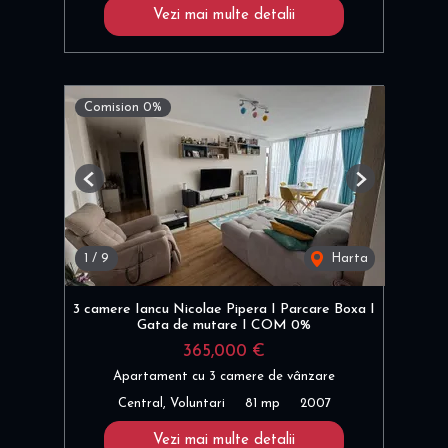
Vezi mai multe detalii
Comision 0%
Previous
Next
1
/
9
Harta
3 camere Iancu Nicolae Pipera I Parcare Boxa I
Gata de mutare I COM 0%
365,000 €
Apartament cu 3 camere de vânzare
Central, Voluntari
81 mp
2007
Vezi mai multe detalii