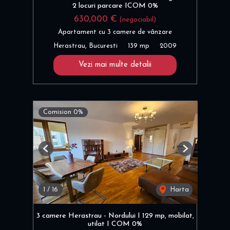
2 locuri parcare ICOM 0%
630,000 €
(negociabil)
Apartament cu 3 camere de vânzare
Herastrau, Bucuresti
139 mp
2009
Vezi mai multe detalii
Comision 0%
Previous
Next
1
/
16
Harta
3 camere Herastrau - Nordului I 129 mp, mobilat,
utilat I COM 0%