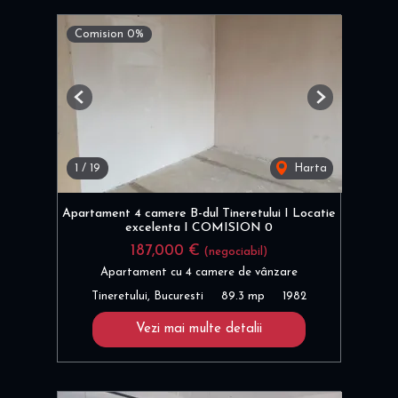
Comision 0%
Previous
Next
1
/
19
Harta
Apartament 4 camere B-dul Tineretului I Locatie
excelenta I COMISION 0
187,000 €
(negociabil)
Apartament cu 4 camere de vânzare
Tineretului, Bucuresti
89.3 mp
1982
Vezi mai multe detalii