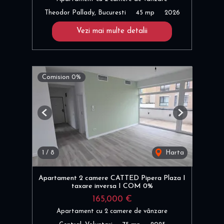
Theodor Pallady, Bucuresti
45 mp
2026
Vezi mai multe detalii
Comision 0%
Previous
Next
1
/
8
Harta
Apartament 2 camere CATTED Pipera Plaza I
taxare inversa I COM 0%
165,000 €
Apartament cu 2 camere de vânzare