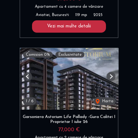
Apartament cu 4 camere de vânzare
Aviatiei, Bucuresti
119 mp
2025
Vezi mai multe detalii
Comision 0%
Exclusivitate
Previous
Next
1
/
6
Harta
Garsoniera Astorium Life Pallady -Gura Calitei I
Proprietar I iulie 26
77,000 €
Apartament cu 2 camere de vânzare