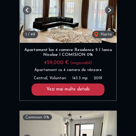
Previous
Next
1
/
49
Harta
Apartament lux 4 camere Residence 5 I Iancu
Nicolae I COMISION 0%
459,000 €
(negociabil)
Apartament cu 4 camere de vânzare
Central, Voluntari
143.3 mp
2019
Vezi mai multe detalii
Comision 0%