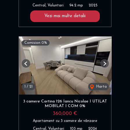
Central, Voluntari
94.2 mp
2025
Vezi mai multe detalii
Comision 0%
Previous
Next
1
/
21
Harta
3 camere Cortina 126 Iancu Nicolae I UTILAT
MOBILAT I COM 0%
360,000 €
Apartament cu 3 camere de vânzare
Central, Voluntari
103 mp
2024