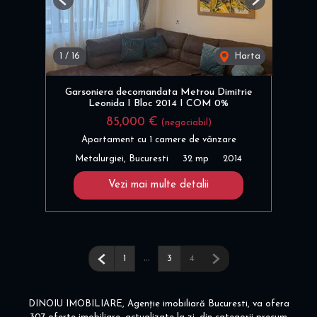
Previous
Next
1
/
16
Harta
Garsoniera decomandata Metrou Dimitrie
Leonida I Bloc 2014 I COM 0%
85,000 €
(negociabil)
Apartament cu 1 camere de vânzare
Metalurgiei, Bucuresti
32 mp
2014
Vezi mai multe detalii
Pagina anterioară
...
Pagina următoare
1
3
4
DINOIU IMOBILIARE, Agenție imobiliară Bucuresti, va ofera