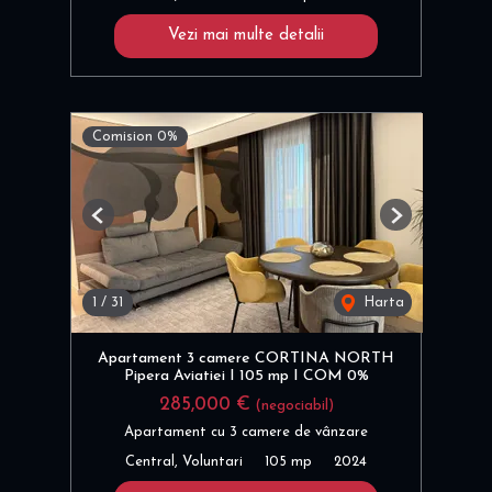
Vezi mai multe detalii
Comision 0%
Previous
Next
1
/
31
Harta
Apartament 3 camere CORTINA NORTH
Pipera Aviatiei I 105 mp I COM 0%
285,000 €
(negociabil)
Apartament cu 3 camere de vânzare
Central, Voluntari
105 mp
2024