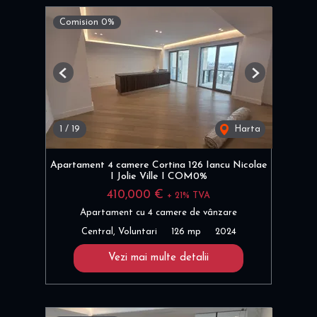
Comision 0%
Previous
Next
1
/
19
Harta
Apartament 4 camere Cortina 126 Iancu Nicolae
I Jolie Ville I COM0%
410,000 €
+ 21% TVA
Apartament cu 4 camere de vânzare
Central, Voluntari
126 mp
2024
Vezi mai multe detalii