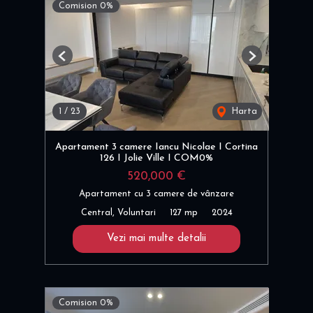
Comision 0%
Previous
Next
1
/
23
Harta
Apartament 3 camere Iancu Nicolae I Cortina
126 I Jolie Ville I COM0%
520,000 €
Apartament cu 3 camere de vânzare
Central, Voluntari
127 mp
2024
Vezi mai multe detalii
Comision 0%