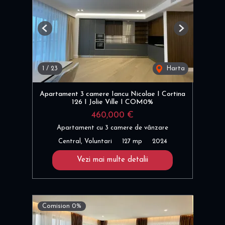
Previous
Next
1
/
23
Harta
Apartament 3 camere Iancu Nicolae I Cortina
126 I Jolie Ville I COM0%
460,000 €
Apartament cu 3 camere de vânzare
Central, Voluntari
127 mp
2024
Vezi mai multe detalii
Comision 0%