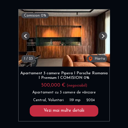
Comision 0%
Previous
Next
1
/
23
Harta
Apartament 3 camere Pipera I Porsche Romania
I Premium I COMISION 0%
500,000 €
(negociabil)
Apartament cu 3 camere de vânzare
Central, Voluntari
119 mp
2024
Vezi mai multe detalii