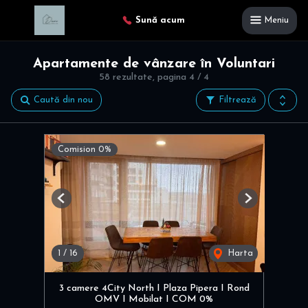
Sună acum
Meniu
Apartamente de vânzare în Voluntari
58 rezultate, pagina 4 / 4
Caută din nou
Filtrează
Comision 0%
Previous
Next
1
/
16
Harta
3 camere 4City North I Plaza Pipera I Rond
OMV I Mobilat I COM 0%