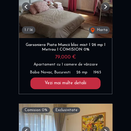
Previous
Next
1
/
14
Harta
Garsoniera Piata Muncii bloc mixt I 26 mp I
Metrou I COMISION 0%
79,000 €
Apartament cu 1 camere de vânzare
Baba Novac, Bucuresti
26 mp
1965
Vezi mai multe detalii
Comision 0%
Exclusivitate