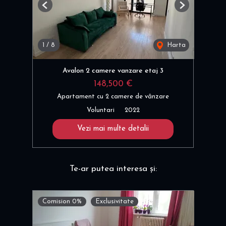
Previous
Next
1
/
8
Harta
Avalon 2 camere vanzare etaj 3
148,500 €
Apartament cu 2 camere de vânzare
Voluntari
2022
Vezi mai multe detalii
Te-ar putea interesa și:
Comision 0%
Exclusivitate