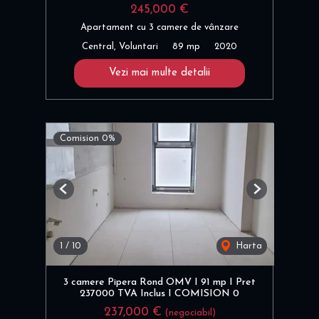
245,000 €
Apartament cu 3 camere de vânzare
Central, Voluntari
89 mp
2020
Vezi mai multe detalii
Comision 0%
Previous
Next
1
/
10
Harta
3 camere Pipera Rond OMV I 91 mp I Pret
237000 TVA Inclus I COMISION 0
237,000 €
(negociabil)