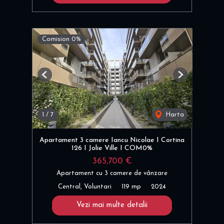
Comision 0%
Previous
Next
1
/
7
Harta
Apartament 3 camere Iancu Nicolae I Cortina
126 I Jolie Ville I COM0%
365,700 €
Apartament cu 3 camere de vânzare
Central, Voluntari
119 mp
2024
Vezi mai multe detalii