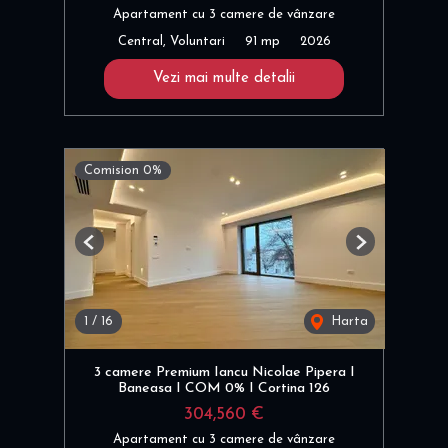
Apartament cu 3 camere de vânzare
Central, Voluntari
91 mp
2026
Vezi mai multe detalii
Comision 0%
Previous
Next
1
/
16
Harta
3 camere Premium Iancu Nicolae Pipera I
Baneasa I COM 0% I Cortina 126
304,560 €
Apartament cu 3 camere de vânzare