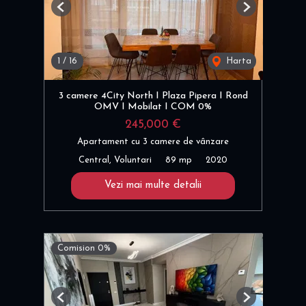
Previous
Next
1
/
16
Harta
3 camere 4City North I Plaza Pipera I Rond
OMV I Mobilat I COM 0%
245,000 €
Apartament cu 3 camere de vânzare
Central, Voluntari
89 mp
2020
Vezi mai multe detalii
Comision 0%
Previous
Next