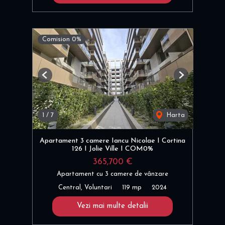
Comision 0%
Previous
Next
1
/
7
Harta
Apartament 3 camere Iancu Nicolae I Cortina
126 I Jolie Ville I COM0%
365,700 €
Apartament cu 3 camere de vânzare
Central, Voluntari
119 mp
2024
Vezi mai multe detalii