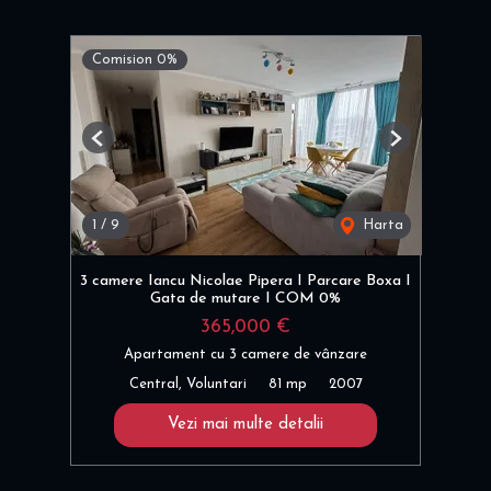
Comision 0%
Previous
Next
1
/
9
Harta
3 camere Iancu Nicolae Pipera I Parcare Boxa I
Gata de mutare I COM 0%
365,000 €
Apartament cu 3 camere de vânzare
Central, Voluntari
81 mp
2007
Vezi mai multe detalii