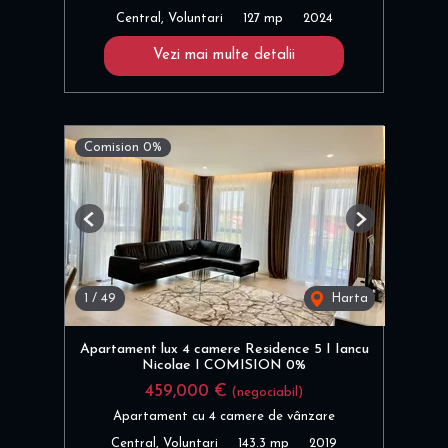
Central, Voluntari
127 mp
2024
Vezi mai multe detalii
Comision 0%
Previous
Next
1
/
49
Harta
Apartament lux 4 camere Residence 5 I Iancu
Nicolae I COMISION 0%
459,000 €
(negociabil)
Apartament cu 4 camere de vânzare
Central, Voluntari
143.3 mp
2019