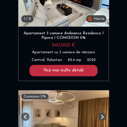
1
/
8
Harta
Apartament 3 camere Ambiance Residence I
Pipera I COMISION 0%
240,000 €
Apartament cu 3 camere de vânzare
Central, Voluntari
82.4 mp
2022
Vezi mai multe detalii
Comision 0%
Previous
Next