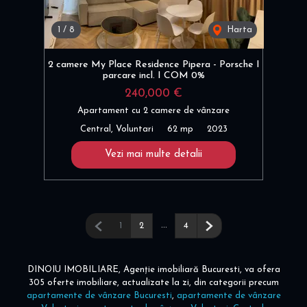
1
/
8
Harta
2 camere My Place Residence Pipera - Porsche I
parcare incl. I COM 0%
240,000 €
Apartament cu 2 camere de vânzare
Central, Voluntari
62 mp
2023
Vezi mai multe detalii
Pagina anterioară
...
Pagina următoare
1
2
4
DINOIU IMOBILIARE, Agenție imobiliară Bucuresti, va ofera
305 oferte imobiliare, actualizate la zi, din categorii precum
apartamente de vânzare Bucuresti
,
apartamente de vânzare