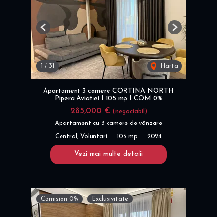
Previous
Next
1
/
31
Harta
Apartament 3 camere CORTINA NORTH
Pipera Aviatiei I 105 mp I COM 0%
285,000 €
(negociabil)
Apartament cu 3 camere de vânzare
Central, Voluntari
105 mp
2024
Vezi mai multe detalii
Comision 0%
Exclusivitate