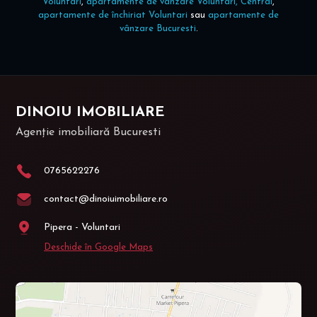
Voluntari
,
apartamente de vânzare Voluntari, Central
,
apartamente de închiriat Voluntari
sau
apartamente de
vânzare Bucuresti
.
DINOIU IMOBILIARE
Agenție imobiliară Bucuresti
0765622276
contact@dinoiuimobiliare.ro
Pipera - Voluntari
Deschide în Google Maps