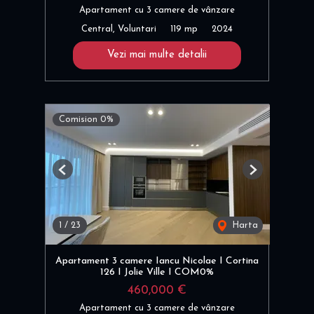
Apartament cu 3 camere de vânzare
Central, Voluntari
119 mp
2024
Vezi mai multe detalii
Comision 0%
Previous
Next
1
/
23
Harta
Apartament 3 camere Iancu Nicolae I Cortina
126 I Jolie Ville I COM0%
460,000 €
Apartament cu 3 camere de vânzare