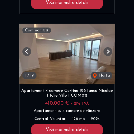
Vezi mai multe detalii
Comision 0%
Previous
Next
1
/
19
Harta
Apartament 4 camere Cortina 126 Iancu Nicolae
I Jolie Ville I COM0%
410,000 €
+ 21% TVA
Apartament cu 4 camere de vânzare
Central, Voluntari
126 mp
2024
Vezi mai multe detalii