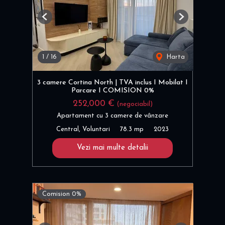
Previous
Next
1
/
16
Harta
3 camere Cortina North | TVA inclus I Mobilat I
Parcare I COMISION 0%
252,000 €
(negociabil)
Apartament cu 3 camere de vânzare
Central, Voluntari
78.3 mp
2023
Vezi mai multe detalii
Comision 0%