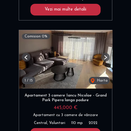
Vezi mai multe detalii
Comision 0%
Previous
Next
1
/
15
Harta
Apartament 3 camere Iancu Nicolae - Grand
Park Pipera langa padure
445,000 €
Apartament cu 3 camere de vânzare
Central, Voluntari
110 mp
2022