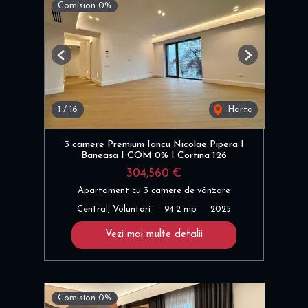
Comision 0%
Previous
Next
1
/
16
Harta
3 camere Premium Iancu Nicolae Pipera I
Baneasa I COM 0% I Cortina 126
304,560 €
Apartament cu 3 camere de vânzare
Central, Voluntari
94.2 mp
2025
Vezi mai multe detalii
Comision 0%