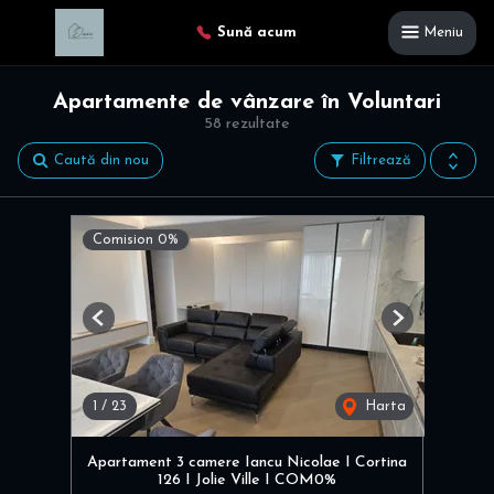
Sună acum
Meniu
Apartamente de vânzare în Voluntari
58 rezultate
Caută din nou
Filtrează
Comision 0%
Previous
Next
1
/
23
Harta
Apartament 3 camere Iancu Nicolae I Cortina
126 I Jolie Ville I COM0%