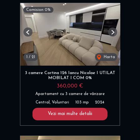
Comision 0%
Previous
Next
1
/
21
Harta
3 camere Cortina 126 Iancu Nicolae I UTILAT
MOBILAT I COM 0%
360,000 €
Apartament cu 3 camere de vânzare
Central, Voluntari
103 mp
2024
Vezi mai multe detalii