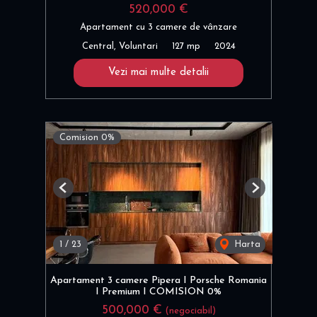
520,000 €
Apartament cu 3 camere de vânzare
Central, Voluntari
127 mp
2024
Vezi mai multe detalii
Comision 0%
Previous
Next
1
/
23
Harta
Apartament 3 camere Pipera I Porsche Romania
I Premium I COMISION 0%
500,000 €
(negociabil)