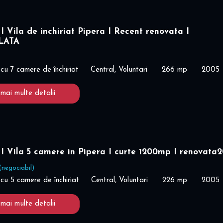
Vila de inchiriat Pipera I Recent renovata I
LATA
cu 7 camere de închiriat
Central, Voluntari
266 mp
2005
 mai multe detalii
 Vila 5 camere in Pipera I curte 1200mp I renovata
(negociabil)
cu 5 camere de închiriat
Central, Voluntari
226 mp
2005
 mai multe detalii