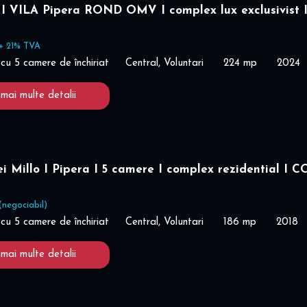
 VILA Pipera ROND OMV I complex lux exclusivist I
+ 21% TVA
cu 5 camere de închiriat
Central, Voluntari
224 mp
2024
 mai multe detalii
i Millo I Pipera I 5 camere I complex rezidential I 
(negociabil)
cu 5 camere de închiriat
Central, Voluntari
186 mp
2018
 mai multe detalii