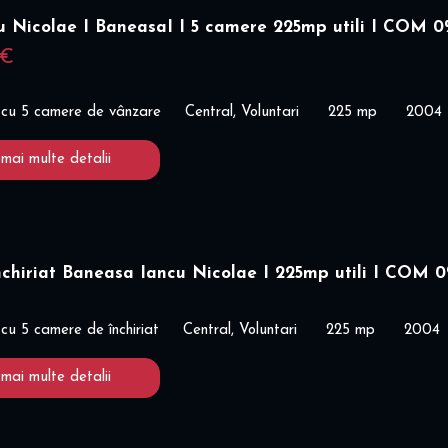
u Nicolae I BaneasaI I 5 camere 225mp utili I COM 
 €
 cu 5 camere de vânzare
Central, Voluntari
225 mp
2004
 mai multe detalii
nchiriat Baneasa Iancu Nicolae I 225mp utili I COM 
cu 5 camere de închiriat
Central, Voluntari
225 mp
2004
 mai multe detalii