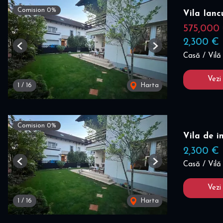
Comision 0%
Vila Ianc
575,000
2,300 €
Previous
Next
Casă / Vilă
Vezi
1
/
16
Harta
Comision 0%
Vila de i
2,300 €
Casă / Vilă 
Previous
Next
Vezi
1
/
16
Harta