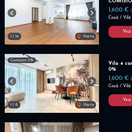
COMISI
1,600 €
Previous
Next
Casă / Vilă 
Vezi
1
/
14
Harta
Comision 0%
Vila 4 c
0%
1,600 €
Previous
Next
Casă / Vilă 
Vezi
1
/
8
Harta