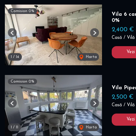
Comision 0%
Vila 6 ca
0%
2,400 €
Previous
Next
Casă / Vilă 
Vezi
1
/
14
Harta
Comision 0%
Vila Pip
2,500 €
Casă / Vilă 
Previous
Next
Vezi
1
/
11
Harta