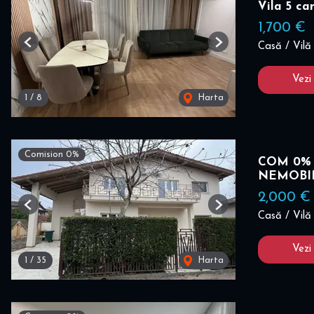
Vila 5 c
1,700 €
Casă / Vilă 
Previous
Next
Vezi
1
/
8
Harta
Comision 0%
COM 0% I
NEMOBI
2,000 €
Previous
Next
Casă / Vilă 
Vezi
1
/
35
Harta