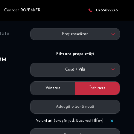
Contact RO/EN/FR
0765622276
ltate
Preț crescător
Filtrare proprietăți
COM
Casă / Vilă
Vânzare
Închiriere
Voluntari (oraș în jud. Bucuresti Ilfov)