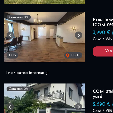
Comision 0%
Erou Ianc
ICOM 0
3,990 €
Previous
Next
Casă / Vilă 
Vezi
1
/
15
Harta
Te-ar putea interesa și:
Comision 0%
COM 0%I V
yard
2,690 €
Previous
Next
Casă / Vilă 