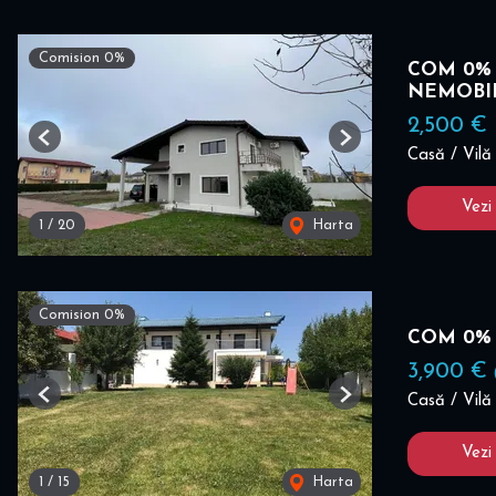
Comision 0%
COM 0% I 
NEMOBI
2,500 €
Previous
Next
Casă / Vilă 
Vezi
1
/
20
Harta
Comision 0%
COM 0% I
3,900 €
Casă / Vilă 
Previous
Next
Vezi
1
/
15
Harta