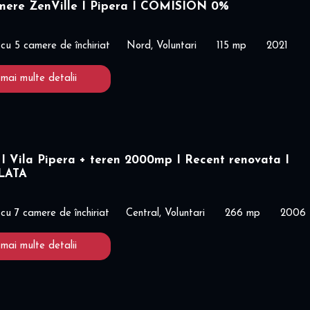
amere ZenVille I Pipera I COMISION 0%
cu 5 camere de închiriat
Nord, Voluntari
115 mp
2021
 mai multe detalii
 Vila Pipera + teren 2000mp I Recent renovata I
LATA
cu 7 camere de închiriat
Central, Voluntari
266 mp
2006
 mai multe detalii