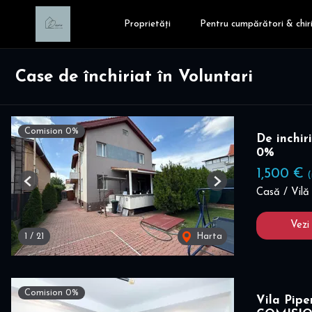
Proprietăți
Pentru cumpărători & chiri
Case de închiriat în Voluntari
Comision 0%
De inchir
0%
1,500 €
(
Previous
Next
Casă / Vilă 
Vezi
1
/
21
Harta
Comision 0%
Vila Pipe