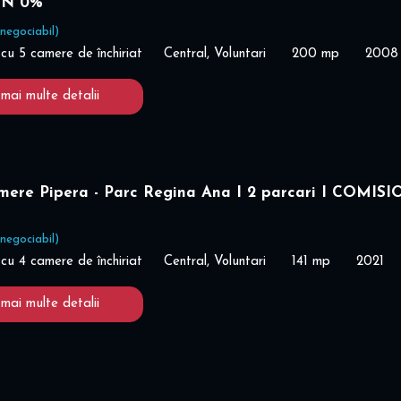
ON 0%
(negociabil)
cu 5 camere de închiriat
Central, Voluntari
200 mp
2008
 mai multe detalii
amere Pipera - Parc Regina Ana I 2 parcari I COMIS
(negociabil)
cu 4 camere de închiriat
Central, Voluntari
141 mp
2021
 mai multe detalii