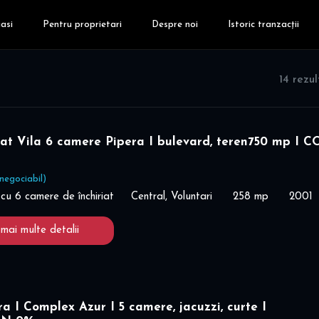
asi
Pentru proprietari
Despre noi
Istoric tranzacții
14 rezu
iat Vila 6 camere Pipera I bulevard, teren750 mp I 
negociabil)
cu 6 camere de închiriat
Central, Voluntari
258 mp
2001
 mai multe detalii
ra I Complex Azur I 5 camere, jacuzzi, curte I