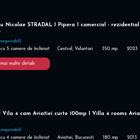
u Nicolae STRADAL I Pipera I comercial - rezidential
%
(negociabil)
cu 5 camere de închiriat
Central, Voluntari
350 mp
2023
 mai multe detalii
ila 4 cam Aviatiei curte 100mp I Villa 4 rooms Avia
(negociabil)
cu 4 camere de închiriat
Aviatiei, Bucuresti
180 mp
2013