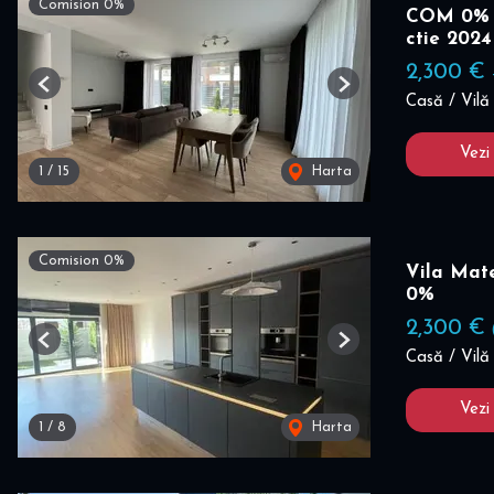
Comision 0%
COM 0% I
ctie 2024
2,300 €
Previous
Next
Casă / Vilă 
Vezi
1
/
15
Harta
Comision 0%
Vila Mate
0%
2,300 €
Previous
Next
Casă / Vilă 
Vezi
1
/
8
Harta