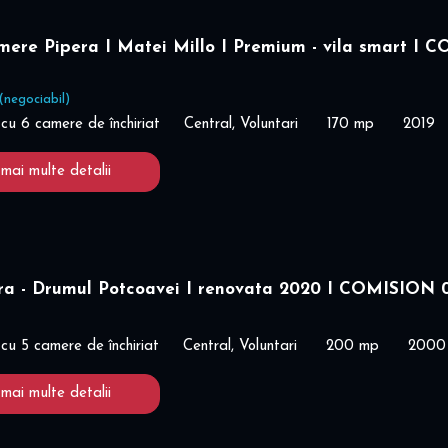
mere Pipera I Matei Millo I Premium - vila smart I 
(negociabil)
cu 6 camere de închiriat
Central, Voluntari
170 mp
2019
 mai multe detalii
era - Drumul Potcoavei I renovata 2020 I COMISION
cu 5 camere de închiriat
Central, Voluntari
200 mp
2000
 mai multe detalii