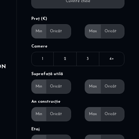
Preț (€)
Min
Max
Camere
1
2
3
4+
ION
Suprafață utilă
Min
Max
An construcție
Min
Max
Etaj