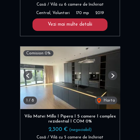
Casă / Vilă cu 6 camere de închiriat
Central, Voluntari
170 mp
2019
Vezi mai multe detalii
Comision 0%
Previous
Next
1
/
8
Harta
Vila Matei Millo I Pipera I 5 camere I complex
rezidential I COM 0%
2,300 €
(negociabil)
Casă / Vilă cu 5 camere de închiriat