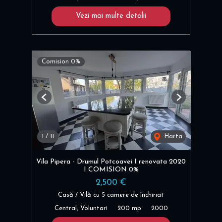
Vezi mai multe detalii
Comision 0%
Previous
Next
1
/
11
Harta
Vila Pipera - Drumul Potcoavei I renovata 2020
I COMISION 0%
2,500 €
Casă / Vilă cu 5 camere de închiriat
Central, Voluntari
200 mp
2000