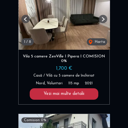
Previous
Next
1
/
8
Harta
Vila 5 camere ZenVille I Pipera I COMISION
0%
1,700 €
Casă / Vilă cu 5 camere de închiriat
Nord, Voluntari
115 mp
2021
Vezi mai multe detalii
Comision 0%