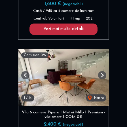
1,600 €
(negociabil)
Casă / Vilă cu 4 camere de închiriat
Central, Voluntari
141 mp
2021
Vezi mai multe detalii
Comision 0%
Previous
Next
1
/
14
Harta
Vila 6 camere Pipera I Matei Millo I Premium -
vila smart I COM 0%
2,400 €
(negociabil)