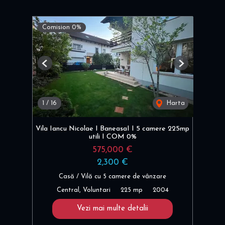
Comision 0%
Previous
Next
1
/
16
Harta
Vila Iancu Nicolae I BaneasaI I 5 camere 225mp
utili I COM 0%
575,000 €
2,300 €
Casă / Vilă cu 5 camere de vânzare
Central, Voluntari
225 mp
2004
Vezi mai multe detalii