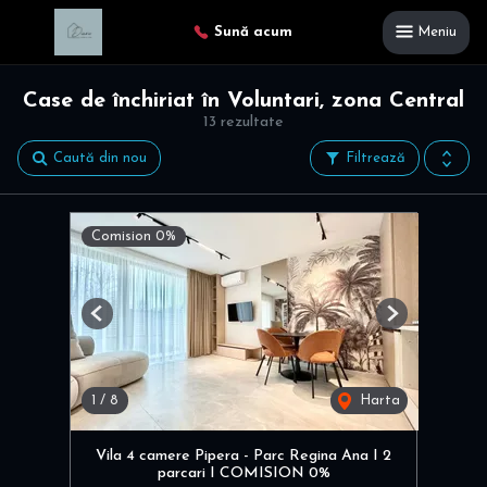
Sună acum
Meniu
Case de închiriat în Voluntari, zona Central
13 rezultate
Caută din nou
Filtrează
Comision 0%
Previous
Next
1
/
8
Harta
Vila 4 camere Pipera - Parc Regina Ana I 2
parcari I COMISION 0%