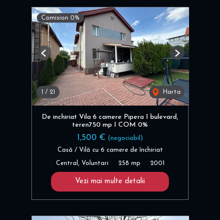
Comision 0%
Previous
Next
1
/
21
Harta
De inchiriat Vila 6 camere Pipera I bulevard,
teren750 mp I COM 0%
1,500 €
(negociabil)
Casă / Vilă cu 6 camere de închiriat
Central, Voluntari
258 mp
2001
Vezi mai multe detalii