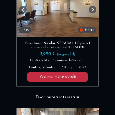
Previous
Next
1
/
15
Harta
Erou Iancu Nicolae STRADAL I Pipera I
comercial - rezidential ICOM 0%
3,990 €
(negociabil)
Casă / Vilă cu 5 camere de închiriat
Central, Voluntari
350 mp
2023
Vezi mai multe detalii
Te-ar putea interesa și: