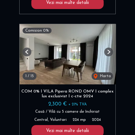
Vezi mai multe detalii
Comision 0%
Previous
Next
1
/
15
Harta
COM 0% I VILA Pipera ROND OMV I complex
lux exclusivist I c-ctie 2024
2,300 €
+ 21% TVA
Casă / Vilă cu 5 camere de închiriat
Central, Voluntari
224 mp
2024
Vezi mai multe detalii