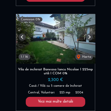
Comision 0%
Previous
Next
1
/
16
Harta
Vila de inchiriat Baneasa Iancu Nicolae I 225mp
utili I COM 0%
2,300 €
Casă / Vilă cu 5 camere de închiriat
Central, Voluntari
225 mp
2004
Vezi mai multe detalii