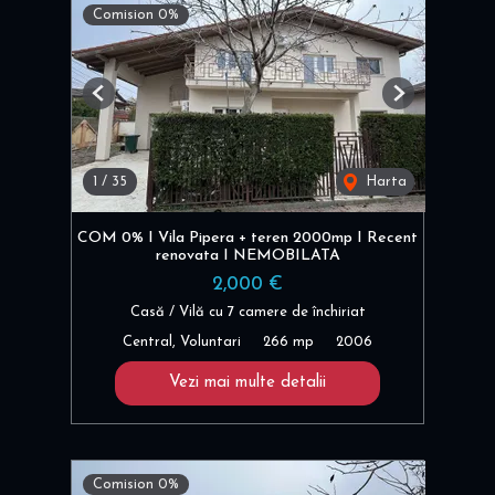
Comision 0%
Previous
Next
1
/
35
Harta
COM 0% I Vila Pipera + teren 2000mp I Recent
renovata I NEMOBILATA
2,000 €
Casă / Vilă cu 7 camere de închiriat
Central, Voluntari
266 mp
2006
Vezi mai multe detalii
Comision 0%