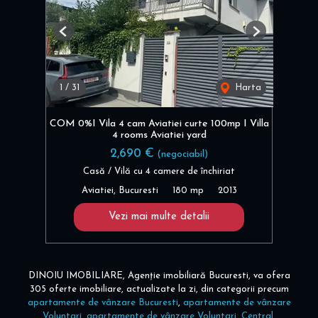
Previous
Next
1
/
31
Harta
COM 0%I Vila 4 cam Aviatiei curte 100mp I Villa
4 rooms Aviatiei yard
2,690 €
(negociabil)
Casă / Vilă cu 4 camere de închiriat
Aviatiei, Bucuresti
180 mp
2013
Vezi mai multe detalii
DINOIU IMOBILIARE, Agenție imobiliară Bucuresti, va ofera
305 oferte imobiliare, actualizate la zi, din categorii precum
apartamente de vânzare Bucuresti
,
apartamente de vânzare
Voluntari
,
apartamente de vânzare Voluntari, Central
,