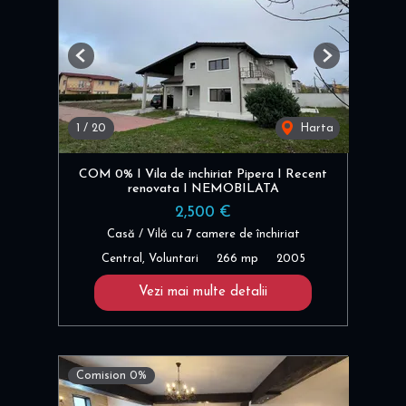
Previous
Next
1
/
20
Harta
COM 0% I Vila de inchiriat Pipera I Recent
renovata I NEMOBILATA
2,500 €
Casă / Vilă cu 7 camere de închiriat
Central, Voluntari
266 mp
2005
Vezi mai multe detalii
Comision 0%