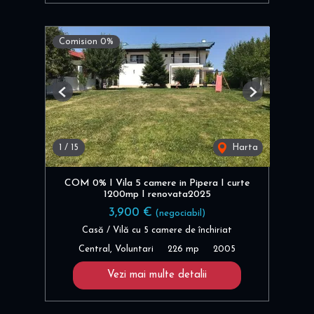
Comision 0%
Previous
Next
1
/
15
Harta
COM 0% I Vila 5 camere in Pipera I curte
1200mp I renovata2025
3,900 €
(negociabil)
Casă / Vilă cu 5 camere de închiriat
Central, Voluntari
226 mp
2005
Vezi mai multe detalii