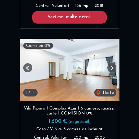
Central, Voluntari
186 mp
2018
Vezi mai multe detalii
Comision 0%
Previous
Next
1
/
14
Harta
Vila Pipera I Complex Azur I 5 camere, jacuzzi,
curte I COMISION 0%
1,600 €
(negociabil)
Casă / Vilă cu 5 camere de închiriat
Central, Voluntari
200 mp
2008