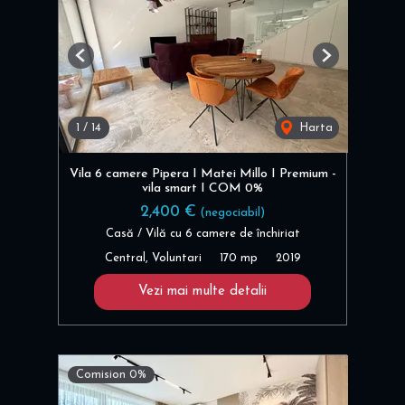
Previous
Next
1
/
14
Harta
Vila 6 camere Pipera I Matei Millo I Premium -
vila smart I COM 0%
2,400 €
(negociabil)
Casă / Vilă cu 6 camere de închiriat
Central, Voluntari
170 mp
2019
Vezi mai multe detalii
Comision 0%