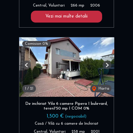
Central, Voluntari
266 mp
2006
Vezi mai multe detalii
Comision 0%
Previous
Next
1
/
21
Harta
De inchiriat Vila 6 camere Pipera I bulevard,
teren750 mp I COM 0%
1,500 €
(negociabil)
Casă / Vilă cu 6 camere de închiriat
Central, Voluntari
258 mp
2001