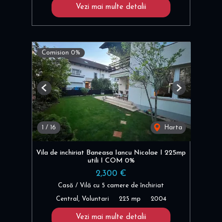
Vezi mai multe detalii
Comision 0%
Previous
Next
1
/
16
Harta
Vila de inchiriat Baneasa Iancu Nicolae I 225mp
utili I COM 0%
2,300 €
Casă / Vilă cu 5 camere de închiriat
Central, Voluntari
225 mp
2004
Vezi mai multe detalii