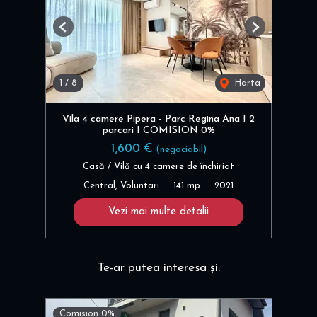
Previous
Next
1
/
8
Harta
Vila 4 camere Pipera - Parc Regina Ana I 2
parcari I COMISION 0%
1,600 €
(negociabil)
Casă / Vilă cu 4 camere de închiriat
Central, Voluntari
141 mp
2021
Vezi mai multe detalii
Te-ar putea interesa și:
Comision 0%