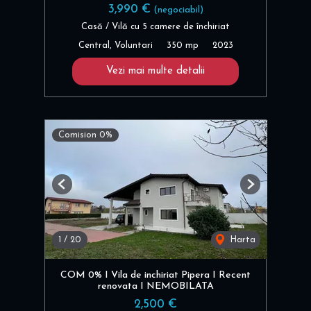
3,990 €
(negociabil)
Casă / Vilă cu 5 camere de închiriat
Central, Voluntari
350 mp
2023
Vezi mai multe detalii
Comision 0%
Previous
Next
1
/
20
Harta
COM 0% I Vila de inchiriat Pipera I Recent
renovata I NEMOBILATA
2,500 €