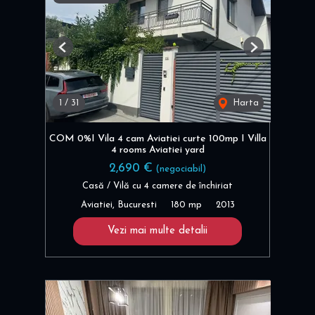
Previous
Next
1
/
31
Harta
COM 0%I Vila 4 cam Aviatiei curte 100mp I Villa
4 rooms Aviatiei yard
2,690 €
(negociabil)
Casă / Vilă cu 4 camere de închiriat
Aviatiei, Bucuresti
180 mp
2013
Vezi mai multe detalii