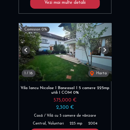
Vezi mai multe detalii
Comision 0%
Previous
Next
1
/
16
Harta
Vila Iancu Nicolae I BaneasaI I 5 camere 225mp
utili I COM 0%
575,000 €
2,300 €
Casă / Vilă cu 5 camere de vânzare
Central, Voluntari
225 mp
2004