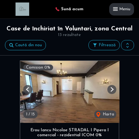
Sună acum
Meniu
Case de închiriat în Voluntari, zona Central
13 rezultate
Caută din nou
Filtrează
Comision 0%
Previous
Next
1
/
15
Harta
Erou Iancu Nicolae STRADAL I Pipera I
comercial - rezidential ICOM 0%