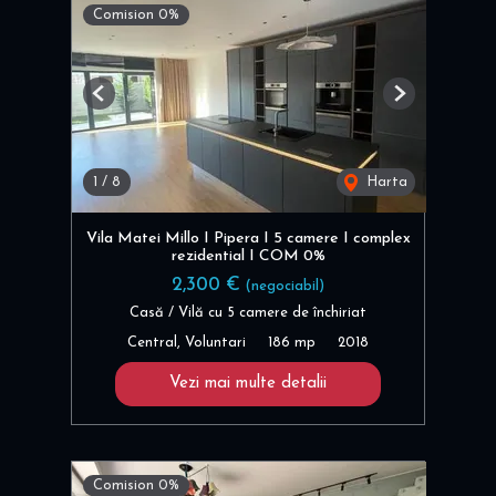
Comision 0%
Previous
Next
1
/
8
Harta
Vila Matei Millo I Pipera I 5 camere I complex
rezidential I COM 0%
2,300 €
(negociabil)
Casă / Vilă cu 5 camere de închiriat
Central, Voluntari
186 mp
2018
Vezi mai multe detalii
Comision 0%