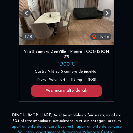
Previous
Next
1
/
8
Harta
Vila 5 camere ZenVille I Pipera I COMISION
0%
1,700 €
Casă / Vilă cu 5 camere de închiriat
Nord, Voluntari
115 mp
2021
Vezi mai multe detalii
DINOIU IMOBILIARE, Agenție imobiliară Bucuresti, va ofera
304 oferte imobiliare, actualizate la zi, din categorii precum
apartamente de vânzare Bucuresti
,
apartamente de vânzare
Voluntari
,
apartamente de vânzare Voluntari, Central
,