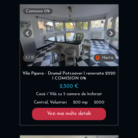
Comision 0%
Previous
Next
1
/
11
Harta
Vila Pipera - Drumul Potcoavei I renovata 2020
I COMISION 0%
2,500 €
Casă / Vilă cu 5 camere de închiriat
Central, Voluntari
200 mp
2000
Vezi mai multe detalii