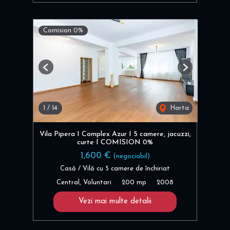
Comision 0%
Previous
Next
1
/
14
Harta
Vila Pipera I Complex Azur I 5 camere, jacuzzi,
curte I COMISION 0%
1,600 €
(negociabil)
Casă / Vilă cu 5 camere de închiriat
Central, Voluntari
200 mp
2008
Vezi mai multe detalii