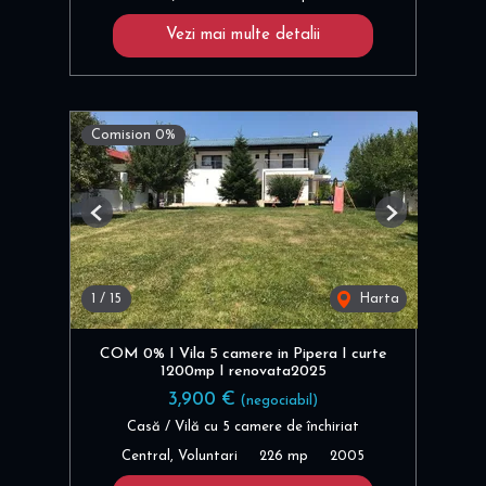
Vezi mai multe detalii
Comision 0%
Previous
Next
1
/
15
Harta
COM 0% I Vila 5 camere in Pipera I curte
1200mp I renovata2025
3,900 €
(negociabil)
Casă / Vilă cu 5 camere de închiriat
Central, Voluntari
226 mp
2005