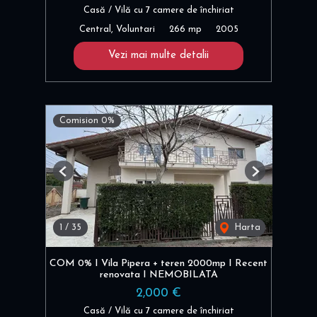
Casă / Vilă cu 7 camere de închiriat
Central, Voluntari
266 mp
2005
Vezi mai multe detalii
Comision 0%
Previous
Next
1
/
35
Harta
COM 0% I Vila Pipera + teren 2000mp I Recent
renovata I NEMOBILATA
2,000 €
Casă / Vilă cu 7 camere de închiriat