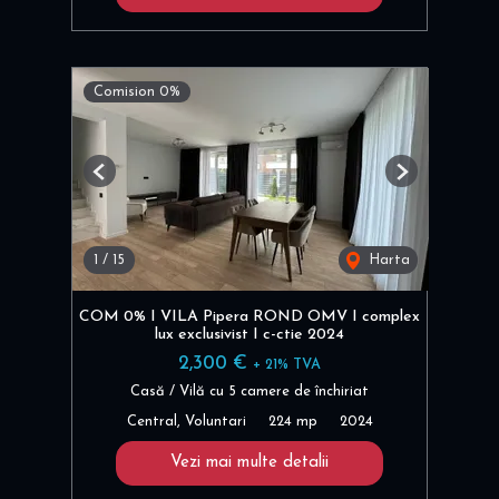
Comision 0%
Previous
Next
1
/
15
Harta
COM 0% I VILA Pipera ROND OMV I complex
lux exclusivist I c-ctie 2024
2,300 €
+ 21% TVA
Casă / Vilă cu 5 camere de închiriat
Central, Voluntari
224 mp
2024
Vezi mai multe detalii