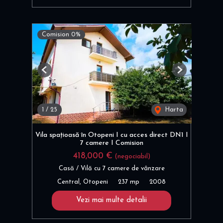
Comision 0%
Previous
Next
1
/
25
Harta
Vila spațioasă în Otopeni I cu acces direct DN1 I
7 camere I Comision
418,000 €
(negociabil)
Casă / Vilă cu 7 camere de vânzare
Central, Otopeni
237 mp
2008
Vezi mai multe detalii