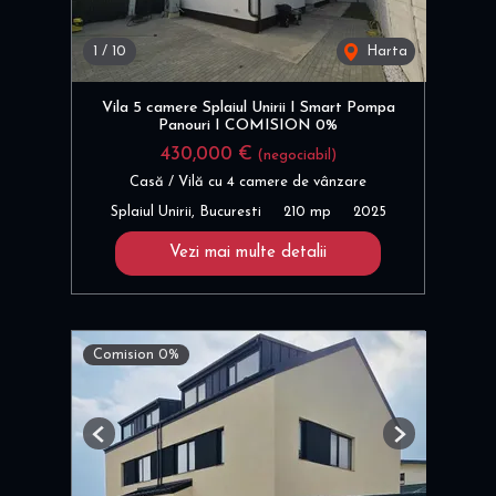
1
/
10
Harta
Vila 5 camere Splaiul Unirii I Smart Pompa
Panouri I COMISION 0%
430,000 €
(negociabil)
Casă / Vilă cu 4 camere de vânzare
Splaiul Unirii, Bucuresti
210 mp
2025
Vezi mai multe detalii
Comision 0%
Previous
Next