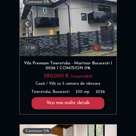
Comision 0%
Previous
Next
1
/
24
Harta
Vila Premium Tineretului - Martisor Bucuresti I
2026 I COMISION 0%
580,000 €
(negociabil)
Casă / Vilă cu 5 camere de vânzare
Tineretului, Bucuresti
230 mp
2026
Vezi mai multe detalii
Comision 0%