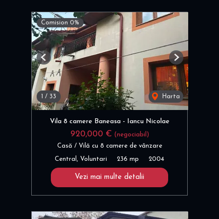
Comision 0%
Previous
Next
1
/
33
Harta
Vila 8 camere Baneasa - Iancu Nicolae
920,000 €
(negociabil)
Casă / Vilă cu 8 camere de vânzare
Central, Voluntari
236 mp
2004
Vezi mai multe detalii