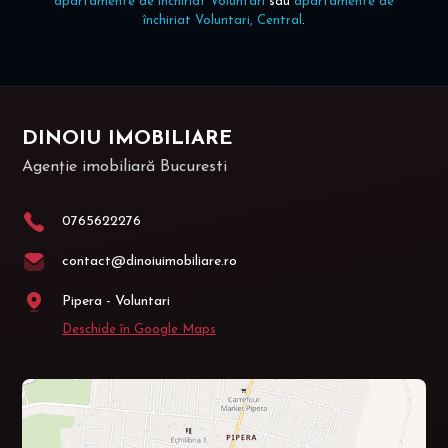
apartamente de închiriat Voluntari
sau
apartamente de
închiriat Voluntari, Central
.
DINOIU IMOBILIARE
Agenție imobiliară Bucuresti
0765622276
contact@dinoiuimobiliare.ro
Pipera - Voluntari
Deschide în Google Maps