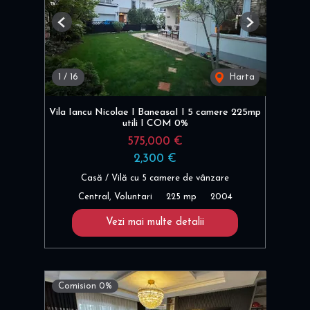
Previous
Next
1
/
16
Harta
Vila Iancu Nicolae I BaneasaI I 5 camere 225mp
utili I COM 0%
575,000 €
2,300 €
Casă / Vilă cu 5 camere de vânzare
Central, Voluntari
225 mp
2004
Vezi mai multe detalii
Comision 0%