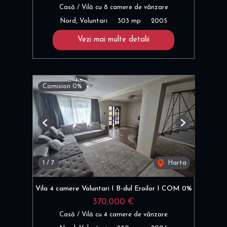
Casă / Vilă cu 8 camere de vânzare
Nord, Voluntari
303 mp
2005
Vezi mai multe detalii
Comision 0%
Previous
Next
1
/
7
Harta
Vila 4 camere Voluntari I B-dul Eroilor I COM 0%
370,000 €
Casă / Vilă cu 4 camere de vânzare