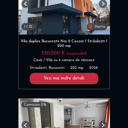
Previous
Next
1
/
12
Harta
Vila duplex Bucureștii Noi 2 Cocoși I Străulești I
220 mp
330,000 €
(negociabil)
Casă / Vilă cu 4 camere de vânzare
Straulesti, Bucuresti
220 mp
2026
Vezi mai multe detalii
Comision 0%
Previous
Next