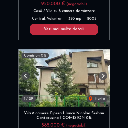
950,000 €
(negociabil)
Casă / Vilă cu 8 camere de vânzare
Central, Voluntari
350 mp
2005
Vezi mai multe detalii
Comision 0%
Previous
Next
1
/
29
Harta
Vila 8 camere Pipera I Iancu Nicolae Serban
Cantacuzino I COMISION 0%
585,000 €
(negociabil)