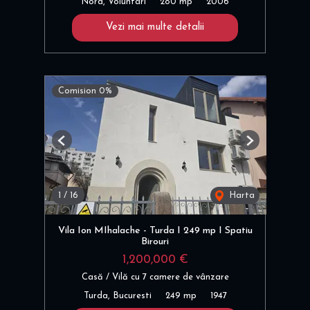
Nord, Voluntari
280 mp
2006
Vezi mai multe detalii
Comision 0%
Previous
Next
1
/
16
Harta
Vila Ion MIhalache - Turda I 249 mp I Spatiu
Birouri
1,200,000 €
Casă / Vilă cu 7 camere de vânzare
Turda, Bucuresti
249 mp
1947