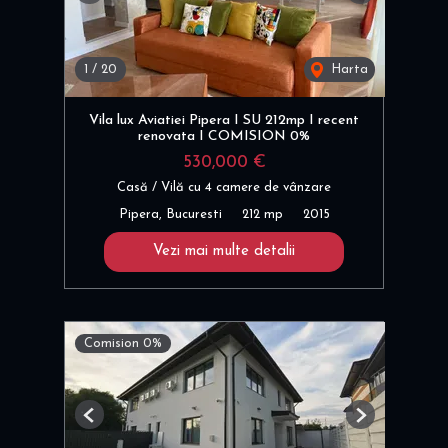
1
/
20
Harta
Vila lux Aviatiei Pipera I SU 212mp I recent
renovata I COMISION 0%
530,000 €
Casă / Vilă cu 4 camere de vânzare
Pipera, Bucuresti
212 mp
2015
Vezi mai multe detalii
Comision 0%
Previous
Next