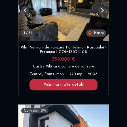
Previous
Next
1
/
51
Harta
Vila Premium de vanzare Pantelimon Rascoalei I
Premium I COMISION 0%
389,000 €
Casă / Vilă cu 6 camere de vânzare
Central, Pantelimon
220 mp
2008
Vezi mai multe detalii
Comision 0%