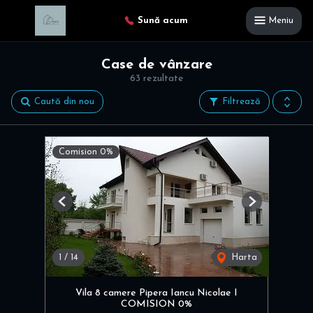
Sună acum
Meniu
Case de vânzare
63 rezultate
Caută din nou
Filtrează
Comision 0%
Previous
Next
1
/
14
Harta
Vila 8 camere Pipera Iancu Nicolae I
COMISION 0%