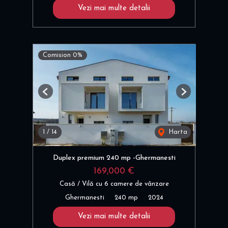
Vezi mai multe detalii
Comision 0%
Previous
Next
1
/
14
Harta
Duplex premium 240 mp -Ghermanesti
169,000 €
Casă / Vilă cu 6 camere de vânzare
Ghermanesti
240 mp
2024
Vezi mai multe detalii