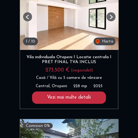
Previous
Next
1
/
10
Harta
Vila individuala Otopeni I Locatie centrala I
PRET FINAL TVA INCLUS
273,500 €
(negociabil)
Casă / Vilă cu 5 camere de vânzare
Central, Otopeni
228 mp
2025
Vezi mai multe detalii
Comision 0%