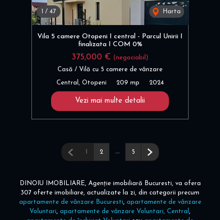
1
/
47
Harta
Vila 5 camere Otopeni I central - Parcul Unirii I
finalizata I COM 0%
375,000 €
(negociabil)
Casă / Vilă cu 5 camere de vânzare
Central, Otopeni
209 mp
2024
Vezi mai multe detalii
Pagina anterioară
...
Pagina următoare
1
2
5
DINOIU IMOBILIARE, Agenție imobiliară Bucuresti, va ofera
307 oferte imobiliare, actualizate la zi, din categorii precum
apartamente de vânzare Bucuresti
,
apartamente de vânzare
Voluntari
,
apartamente de vânzare Voluntari, Central
,