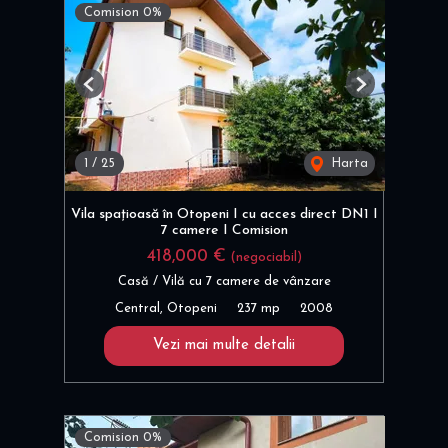
Comision 0%
Previous
Next
1
/
25
Harta
Vila spațioasă în Otopeni I cu acces direct DN1 I
7 camere I Comision
418,000 €
(negociabil)
Casă / Vilă cu 7 camere de vânzare
Central, Otopeni
237 mp
2008
Vezi mai multe detalii
Comision 0%