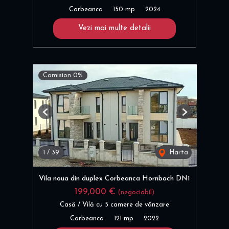
Corbeanca
150 mp
2024
Vezi mai multe detalii
Comision 0%
Previous
Next
1
/
39
Harta
Vila noua din duplex Corbeanca Hornbach DN1
199,000 €
(negociabil)
Casă / Vilă cu 5 camere de vânzare
Corbeanca
121 mp
2022