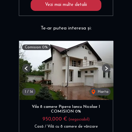
Vezi mai multe detalii
Te-ar putea interesa și:
Comision 0%
Previous
Next
1
/
14
Harta
Vila 8 camere Pipera Iancu Nicolae I
COMISION 0%
950,000 €
(negociabil)
Casă / Vilă cu 8 camere de vânzare