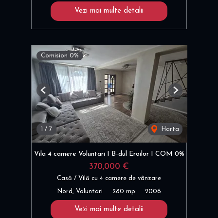
Vezi mai multe detalii
Comision 0%
Previous
Next
1
/
7
Harta
Vila 4 camere Voluntari I B-dul Eroilor I COM 0%
370,000 €
Casă / Vilă cu 4 camere de vânzare
Nord, Voluntari
280 mp
2006
Vezi mai multe detalii