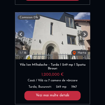
Comision 0%
Previous
Next
1
/
16
Harta
Vila Ion MIhalache - Turda I 249 mp I Spatiu
Birouri
1,200,000 €
Casă / Vilă cu 7 camere de vânzare
Turda, Bucuresti
249 mp
1947
Vezi mai multe detalii