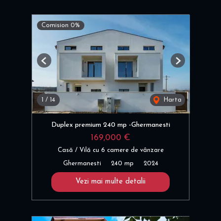
Comision 0%
Previous
Next
1
/
14
Harta
Duplex premium 240 mp -Ghermanesti
169,000 €
Casă / Vilă cu 6 camere de vânzare
Ghermanesti
240 mp
2024
Vezi mai multe detalii