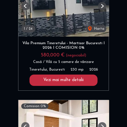
Previous
Next
1
/
24
Harta
Vila Premium Tineretului - Martisor Bucuresti I
2026 I COMISION 0%
580,000 €
(negociabil)
Casă / Vilă cu 5 camere de vânzare
Tineretului, Bucuresti
230 mp
2026
Vezi mai multe detalii
Comision 0%