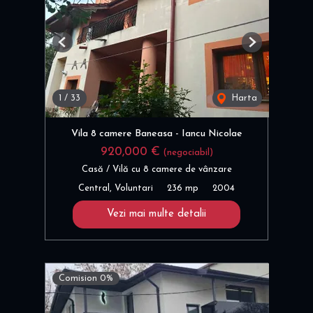
Previous
Next
1
/
33
Harta
Vila 8 camere Baneasa - Iancu Nicolae
920,000 €
(negociabil)
Casă / Vilă cu 8 camere de vânzare
Central, Voluntari
236 mp
2004
Vezi mai multe detalii
Comision 0%