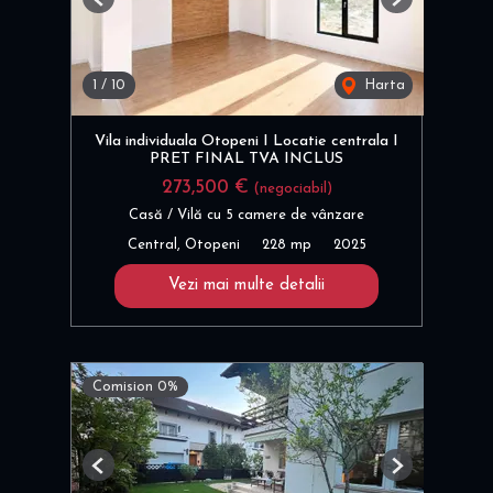
Previous
Next
1
/
10
Harta
Vila individuala Otopeni I Locatie centrala I
PRET FINAL TVA INCLUS
273,500 €
(negociabil)
Casă / Vilă cu 5 camere de vânzare
Central, Otopeni
228 mp
2025
Vezi mai multe detalii
Comision 0%
Previous
Next