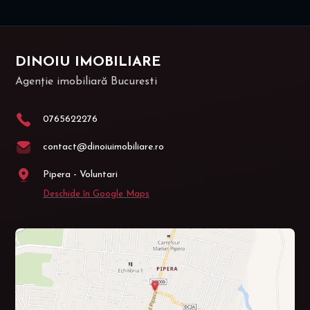
DINOIU IMOBILIARE
Agenție imobiliară Bucuresti
0765622276
contact@dinoiuimobiliare.ro
Pipera - Voluntari
Deschide în Google Maps