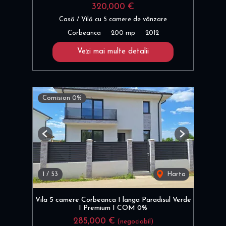
320,000 €
Casă / Vilă cu 5 camere de vânzare
Corbeanca
200 mp
2012
Vezi mai multe detalii
Comision 0%
Previous
Next
1
/
53
Harta
Vila 5 camere Corbeanca I langa Paradisul Verde
I Premium I COM 0%
285,000 €
(negociabil)