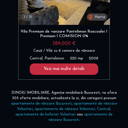
1
/
51
Harta
Vila Premium de vanzare Pantelimon Rascoalei I
Premium I COMISION 0%
389,000 €
Casă / Vilă cu 6 camere de vânzare
Central, Pantelimon
220 mp
2008
Vezi mai multe detalii
DINOIU IMOBILIARE, Agenție imobiliară Bucuresti, va ofera
305 oferte imobiliare, actualizate la zi, din categorii precum
apartamente de vânzare Bucuresti
,
apartamente de vânzare
Voluntari
,
apartamente de vânzare Voluntari, Central
,
apartamente de închiriat Voluntari
sau
apartamente de
vânzare Bucuresti
.