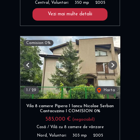
Central, Voluntari
350 mp
2005
Vezi mai multe detalii
Comision 0%
Previous
Next
1
/
29
Harta
Vila 8 camere Pipera I Iancu Nicolae Serban
Cantacuzino I COMISION 0%
585,000 €
(negociabil)
Casă / Vilă cu 8 camere de vânzare
Nord, Voluntari
303 mp
2005