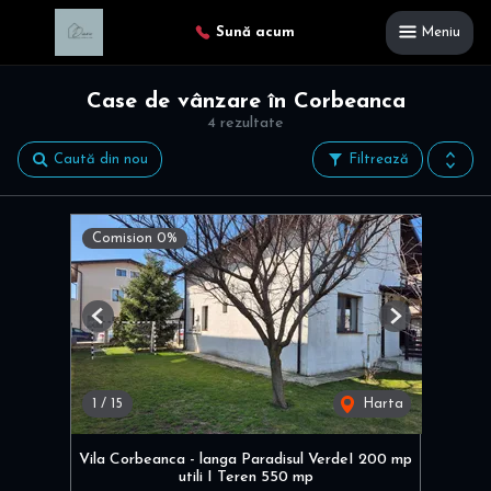
Sună acum
Meniu
Case de vânzare în Corbeanca
4 rezultate
Caută din nou
Filtrează
Comision 0%
Previous
Next
1
/
15
Harta
Vila Corbeanca - langa Paradisul VerdeI 200 mp
utili I Teren 550 mp