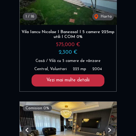
1
/
16
Harta
Vila Iancu Nicolae I BaneasaI I 5 camere 225mp
utili I COM 0%
575,000 €
2,300 €
Casă / Vilă cu 5 camere de vânzare
Central, Voluntari
225 mp
2004
Vezi mai multe detalii
Comision 0%
Previous
Next