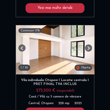
Vezi mai multe detalii
Comision 0%
Previous
Next
1
/
10
Harta
Vila individuala Otopeni I Locatie centrala I
PRET FINAL TVA INCLUS
273,500 €
(negociabil)
Casă / Vilă cu 5 camere de vânzare
Central, Otopeni
228 mp
2025