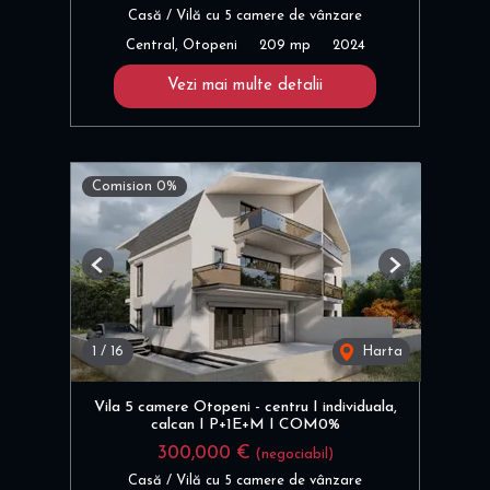
Casă / Vilă cu 5 camere de vânzare
Central, Otopeni
209 mp
2024
Vezi mai multe detalii
Comision 0%
Previous
Next
1
/
16
Harta
Vila 5 camere Otopeni - centru I individuala,
calcan I P+1E+M I COM0%
300,000 €
(negociabil)
Casă / Vilă cu 5 camere de vânzare