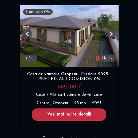
Comision 0%
Previous
Next
1
/
15
Harta
Casa de vanzare Otopeni I Predare 2025 I
PRET FINAL I COMISION 0%
242,000 €
Casă / Vilă cu 4 camere de vânzare
Central, Otopeni
93 mp
2025
Vezi mai multe detalii