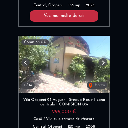
Central, Otopeni
165 mp
2025
Vezi mai multe detalii
Comision 0%
Previous
Next
1
/
14
Harta
Vila Otopeni 23 August - Steaua Rosie I zona
centrala I COMISION 0%
299,000 €
Casă / Vilă cu 4 camere de vânzare
Central, Otopeni
120 mp
2008