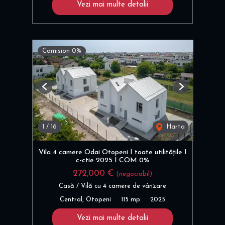
Vezi mai multe detalii
Comision 0%
Previous
Next
1
/
16
Harta
Vila 4 camere Odai Otopeni I toate utilitățile I
c-ctie 2025 I COM 0%
272,000 €
(negociabil)
Casă / Vilă cu 4 camere de vânzare
Central, Otopeni
115 mp
2025
Vezi mai multe detalii