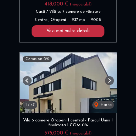
418,000 €
(negociabil)
Casă / Vilă cu 7 camere de vânzare
Central, Otopeni
237 mp
2008
Vezi mai multe detalii
Comision 0%
Previous
Next
1
/
47
Harta
Vila 5 camere Otopeni I central - Parcul Unirii I
finalizata I COM 0%
375,000 €
(negociabil)