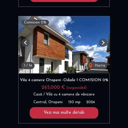
Comision 0%
Previous
Next
1
/
14
Harta
Vila 4 camere Otopeni -Odaile I COMISION 0%
265,000 €
(negociabil)
Casă / Vilă cu 4 camere de vânzare
Central, Otopeni
150 mp
2024
Vezi mai multe detalii