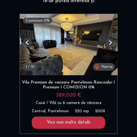
Te-ar putea interesa și:
Comision 0%
Previous
Next
1
/
51
Harta
Vila Premium de vanzare Pantelimon Rascoalei I
Premium I COMISION 0%
389,000 €
Casă / Vilă cu 6 camere de vânzare
Central, Pantelimon
220 mp
2008
Vezi mai multe detalii