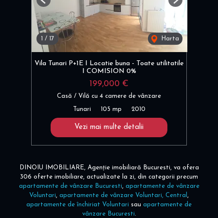
Previous
Next
1
/
17
Harta
Vila Tunari P+1E I Locatie buna - Toate utilitatile
I COMISION 0%
199,000 €
Casă / Vilă cu 4 camere de vânzare
Tunari
105 mp
2010
Vezi mai multe detalii
DINOIU IMOBILIARE, Agenție imobiliară Bucuresti, va ofera
306 oferte imobiliare, actualizate la zi, din categorii precum
apartamente de vânzare Bucuresti
,
apartamente de vânzare
Voluntari
,
apartamente de vânzare Voluntari, Central
,
apartamente de închiriat Voluntari
sau
apartamente de
vânzare Bucuresti
.