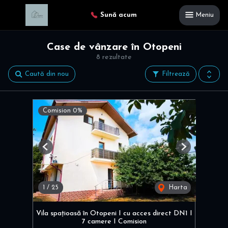
Sună acum
Meniu
Case de vânzare în Otopeni
8 rezultate
Caută din nou
Filtrează
Comision 0%
Previous
Next
1
/
25
Harta
Vila spațioasă în Otopeni I cu acces direct DN1 I
7 camere I Comision