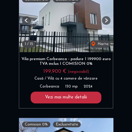
Previous
Next
1
/
15
Harta
Vila premium Corbeanca - padure I 199900 euro
TVA inclus I COMISION 0%
199,900 €
(negociabil)
Casă / Vilă cu 4 camere de vânzare
Corbeanca
150 mp
2024
Vezi mai multe detalii
Comision 0%
Exclusivitate