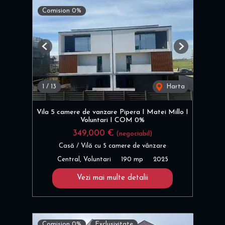
Comision 0%
Previous
Next
1
/
13
Harta
Vila 5 camere de vanzare Pipera I Matei Millo I
Voluntari I COM 0%
349,000 €
(negociabil)
Casă / Vilă cu 5 camere de vânzare
Central, Voluntari
190 mp
2025
Vezi mai multe detalii
Comision 0%
Exclusivitate