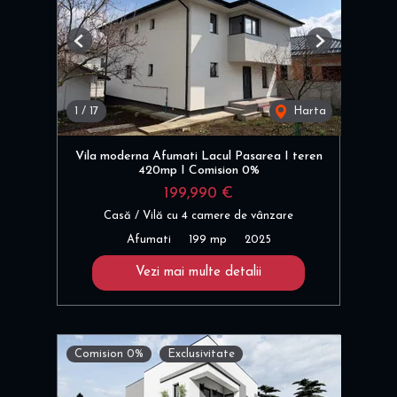
Previous
Next
1
/
17
Harta
Vila moderna Afumati Lacul Pasarea I teren
420mp I Comision 0%
199,990 €
Casă / Vilă cu 4 camere de vânzare
Afumati
199 mp
2025
Vezi mai multe detalii
Comision 0%
Exclusivitate