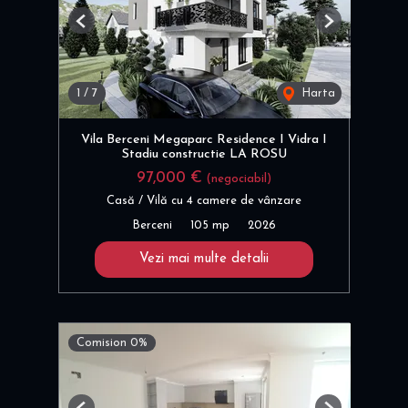
Previous
Next
1
/
7
Harta
Vila Berceni Megaparc Residence I Vidra I
Stadiu constructie LA ROSU
97,000 €
(negociabil)
Casă / Vilă cu 4 camere de vânzare
Berceni
105 mp
2026
Vezi mai multe detalii
Comision 0%