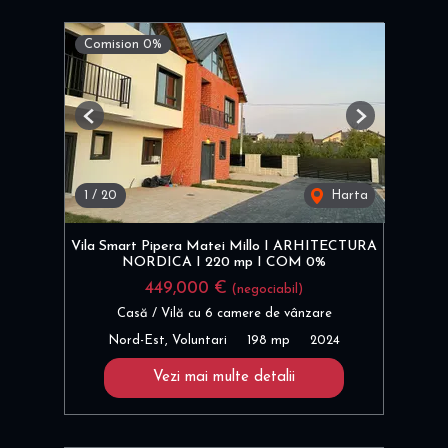
Comision 0%
Previous
Next
1
/
20
Harta
Vila Smart Pipera Matei Millo I ARHITECTURA
NORDICA I 220 mp I COM 0%
449,000 €
(negociabil)
Casă / Vilă cu 6 camere de vânzare
Nord-Est, Voluntari
198 mp
2024
Vezi mai multe detalii