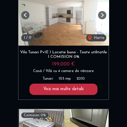
Previous
Next
1
/
17
Harta
Vila Tunari P+1E I Locatie buna - Toate utilitatile
I COMISION 0%
199,000 €
Casă / Vilă cu 4 camere de vânzare
Tunari
105 mp
2010
Vezi mai multe detalii
Comision 0%