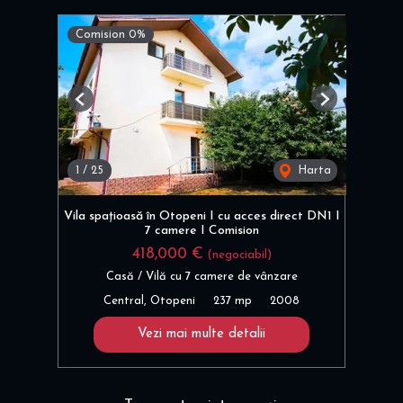
Comision 0%
Previous
Next
1
/
25
Harta
Vila spațioasă în Otopeni I cu acces direct DN1 I
7 camere I Comision
418,000 €
(negociabil)
Casă / Vilă cu 7 camere de vânzare
Central, Otopeni
237 mp
2008
Vezi mai multe detalii