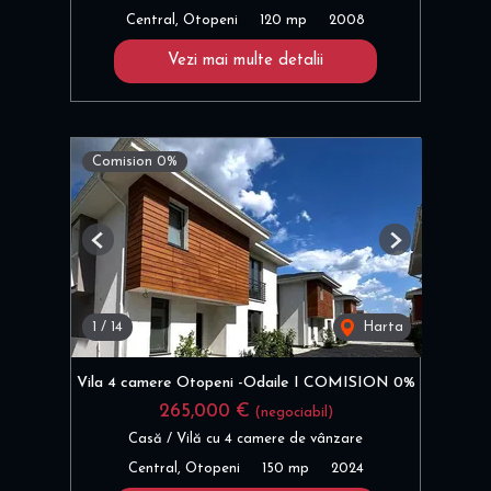
Central, Otopeni
120 mp
2008
Vezi mai multe detalii
Comision 0%
Previous
Next
1
/
14
Harta
Vila 4 camere Otopeni -Odaile I COMISION 0%
265,000 €
(negociabil)
Casă / Vilă cu 4 camere de vânzare
Central, Otopeni
150 mp
2024