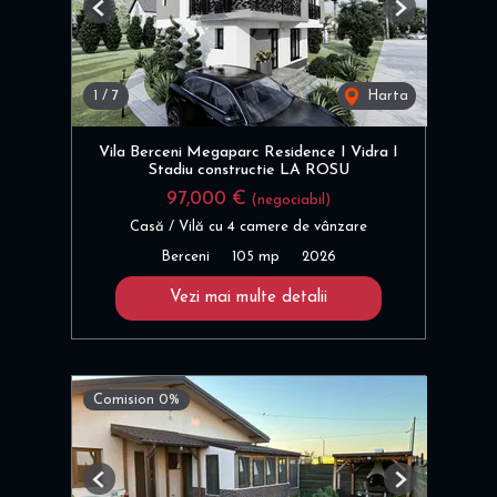
Previous
Next
1
/
7
Harta
Vila Berceni Megaparc Residence I Vidra I
Stadiu constructie LA ROSU
97,000 €
(negociabil)
Casă / Vilă cu 4 camere de vânzare
Berceni
105 mp
2026
Vezi mai multe detalii
Comision 0%
Previous
Next