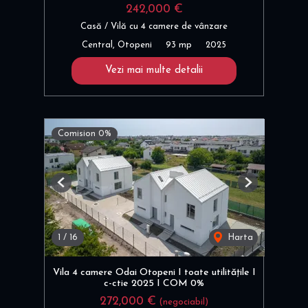
242,000 €
Casă / Vilă cu 4 camere de vânzare
Central, Otopeni
93 mp
2025
Vezi mai multe detalii
Comision 0%
Previous
Next
1
/
16
Harta
Vila 4 camere Odai Otopeni I toate utilitățile I
c-ctie 2025 I COM 0%
272,000 €
(negociabil)