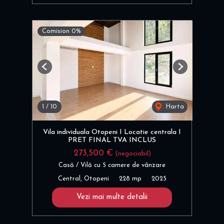
Comision 0%
Previous
Next
1
/
10
Harta
Vila individuala Otopeni I Locatie centrala I
PRET FINAL TVA INCLUS
273,500 €
(negociabil)
Casă / Vilă cu 5 camere de vânzare
Central, Otopeni
228 mp
2025
Vezi mai multe detalii