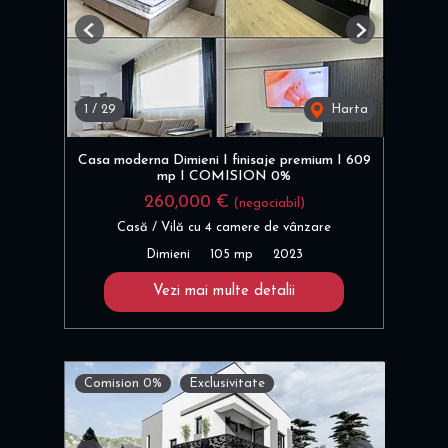
Previous
Next
1
/
29
Harta
Casa moderna Dimieni I finisaje premium I 609
mp I COMISION 0%
260,000 €
(negociabil)
Casă / Vilă cu 4 camere de vânzare
Dimieni
105 mp
2023
Vezi mai multe detalii
Comision 0%
Exclusivitate