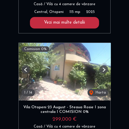
Casă / Vilă cu 4 camere de vânzare
Central, Otopeni
115 mp
2025
Vezi mai multe detalii
Comision 0%
Previous
Next
1
/
14
Harta
Vila Otopeni 23 August - Steaua Rosie I zona
centrala I COMISION 0%
299,000 €
Casă / Vilă cu 4 camere de vânzare