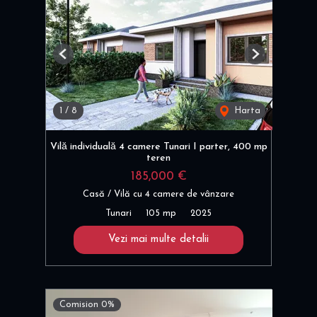
Previous
Next
1
/
8
Harta
Vilă individuală 4 camere Tunari I parter, 400 mp
teren
185,000 €
Casă / Vilă cu 4 camere de vânzare
Tunari
105 mp
2025
Vezi mai multe detalii
Comision 0%