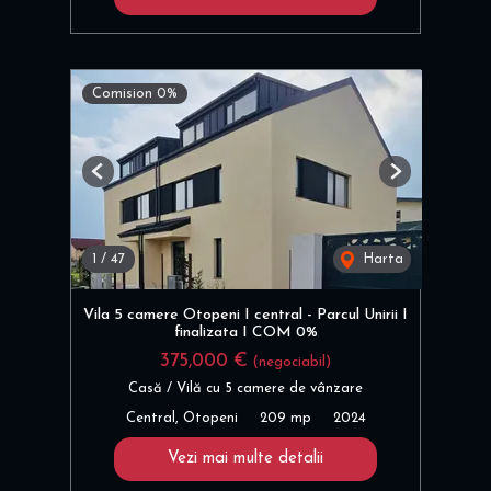
Comision 0%
Previous
Next
1
/
47
Harta
Vila 5 camere Otopeni I central - Parcul Unirii I
finalizata I COM 0%
375,000 €
(negociabil)
Casă / Vilă cu 5 camere de vânzare
Central, Otopeni
209 mp
2024
Vezi mai multe detalii