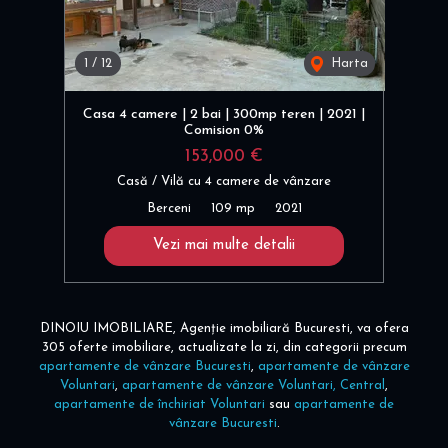
1
/
12
Harta
Casa 4 camere | 2 bai | 300mp teren | 2021 |
Comision 0%
153,000 €
Casă / Vilă cu 4 camere de vânzare
Berceni
109 mp
2021
Vezi mai multe detalii
DINOIU IMOBILIARE, Agenție imobiliară Bucuresti, va ofera
305 oferte imobiliare, actualizate la zi, din categorii precum
apartamente de vânzare Bucuresti
,
apartamente de vânzare
Voluntari
,
apartamente de vânzare Voluntari, Central
,
apartamente de închiriat Voluntari
sau
apartamente de
vânzare Bucuresti
.