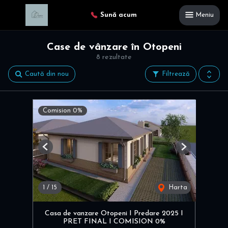
Sună acum
Meniu
Case de vânzare în Otopeni
8 rezultate
Caută din nou
Filtrează
Comision 0%
Previous
Next
1
/
15
Harta
Casa de vanzare Otopeni I Predare 2025 I
PRET FINAL I COMISION 0%