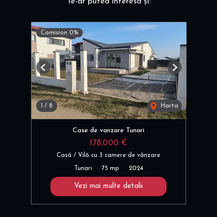
Te-ar putea interesa și:
Comision 0%
Previous
Next
1
/
8
Harta
Case de vanzare Tunari
178,000 €
Casă / Vilă cu 3 camere de vânzare
Tunari
75 mp
2024
Vezi mai multe detalii