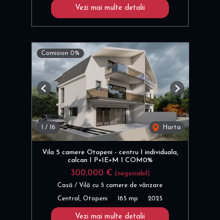
Vezi mai multe detalii
Comision 0%
Previous
Next
1
/
16
Harta
Vila 5 camere Otopeni - centru I individuala,
calcan I P+1E+M I COM0%
300,000 €
(negociabil)
Casă / Vilă cu 5 camere de vânzare
Central, Otopeni
165 mp
2025
Vezi mai multe detalii