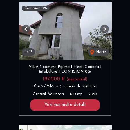
Comision 0%
Previous
Next
1
/
13
Harta
VILA 3 camere Pipera I Henri Coanda I
intabulare I COMISION 0%
197,000 €
(negociabil)
Casă / Vilă cu 3 camere de vânzare
Central, Voluntari
100 mp
2023
Vezi mai multe detalii