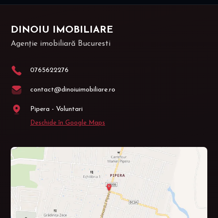
DINOIU IMOBILIARE
Agenție imobiliară Bucuresti
0765622276
contact@dinoiuimobiliare.ro
Pipera - Voluntari
Deschide în Google Maps