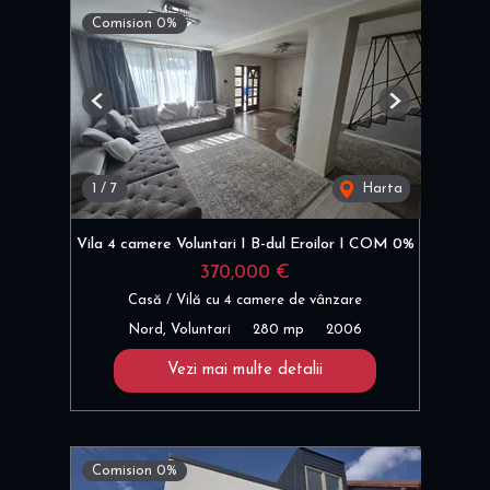
Comision 0%
Previous
Next
1
/
7
Harta
Vila 4 camere Voluntari I B-dul Eroilor I COM 0%
370,000 €
Casă / Vilă cu 4 camere de vânzare
Nord, Voluntari
280 mp
2006
Vezi mai multe detalii
Comision 0%