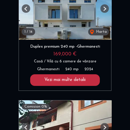
Previous
Next
1
/
14
Harta
Duplex premium 240 mp -Ghermanesti
169,000 €
Casă / Vilă cu 6 camere de vânzare
Ghermanesti
240 mp
2024
Vezi mai multe detalii
Comision 0%
Previous
Next