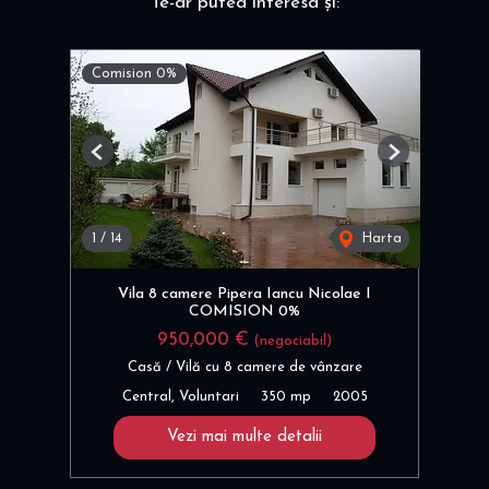
Te-ar putea interesa și:
Comision 0%
Previous
Next
1
/
14
Harta
Vila 8 camere Pipera Iancu Nicolae I
COMISION 0%
950,000 €
(negociabil)
Casă / Vilă cu 8 camere de vânzare
Central, Voluntari
350 mp
2005
Vezi mai multe detalii