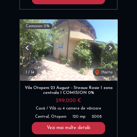
Comision 0%
Previous
Next
1
/
14
Harta
Vila Otopeni 23 August - Steaua Rosie I zona
centrala I COMISION 0%
299,000 €
Casă / Vilă cu 4 camere de vânzare
Central, Otopeni
120 mp
2008
Vezi mai multe detalii