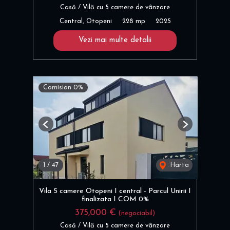
Casă / Vilă cu 5 camere de vânzare
Central, Otopeni
228 mp
2025
Vezi mai multe detalii
Comision 0%
Previous
Next
1
/
47
Harta
Vila 5 camere Otopeni I central - Parcul Unirii I
finalizata I COM 0%
375,000 €
(negociabil)
Casă / Vilă cu 5 camere de vânzare