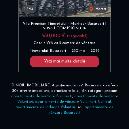
1
/
24
Harta
Vila Premium Tineretului - Martisor Bucuresti I
2026 I COMISION 0%
580,000 €
(negociabil)
Casă / Vilă cu 5 camere de vânzare
Tineretului, Bucuresti
230 mp
2026
Vezi mai multe detalii
DINOIU IMOBILIARE, Agenție imobiliară Bucuresti, va ofera
304 oferte imobiliare, actualizate la zi, din categorii precum
apartamente de vânzare Bucuresti
,
apartamente de vânzare
Voluntari
,
apartamente de vânzare Voluntari, Central
,
apartamente de închiriat Voluntari
sau
apartamente de
vânzare Bucuresti
.