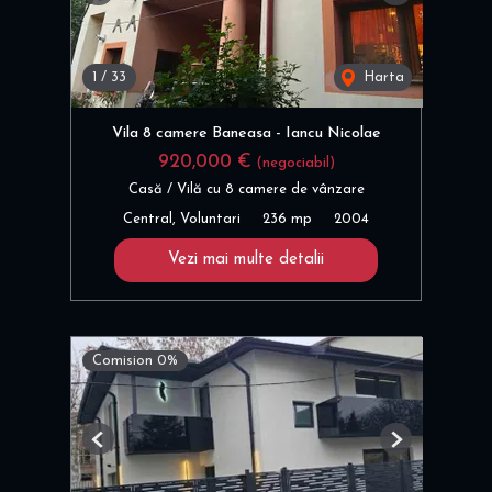
1
/
33
Harta
Vila 8 camere Baneasa - Iancu Nicolae
920,000 €
(negociabil)
Casă / Vilă cu 8 camere de vânzare
Central, Voluntari
236 mp
2004
Vezi mai multe detalii
Comision 0%
Previous
Next