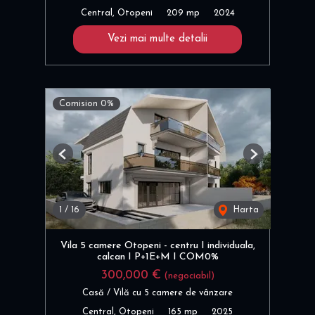
Central, Otopeni
209 mp
2024
Vezi mai multe detalii
Comision 0%
Previous
Next
1
/
16
Harta
Vila 5 camere Otopeni - centru I individuala,
calcan I P+1E+M I COM0%
300,000 €
(negociabil)
Casă / Vilă cu 5 camere de vânzare
Central, Otopeni
165 mp
2025