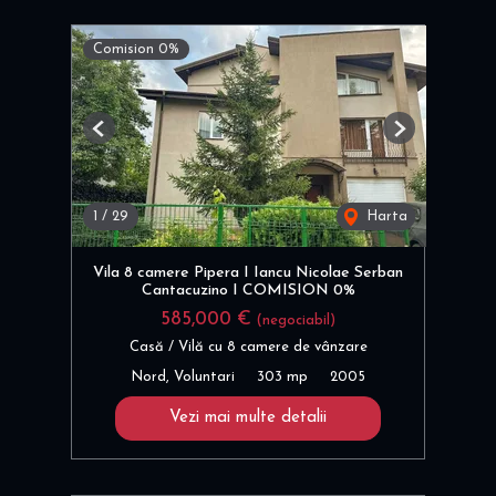
Comision 0%
Previous
Next
1
/
29
Harta
Vila 8 camere Pipera I Iancu Nicolae Serban
Cantacuzino I COMISION 0%
585,000 €
(negociabil)
Casă / Vilă cu 8 camere de vânzare
Nord, Voluntari
303 mp
2005
Vezi mai multe detalii