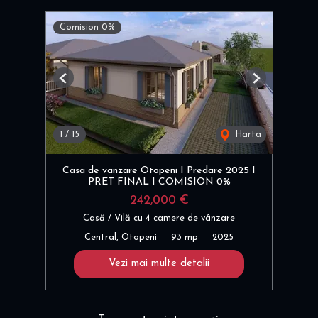
Comision 0%
Previous
Next
1
/
15
Harta
Casa de vanzare Otopeni I Predare 2025 I
PRET FINAL I COMISION 0%
242,000 €
Casă / Vilă cu 4 camere de vânzare
Central, Otopeni
93 mp
2025
Vezi mai multe detalii