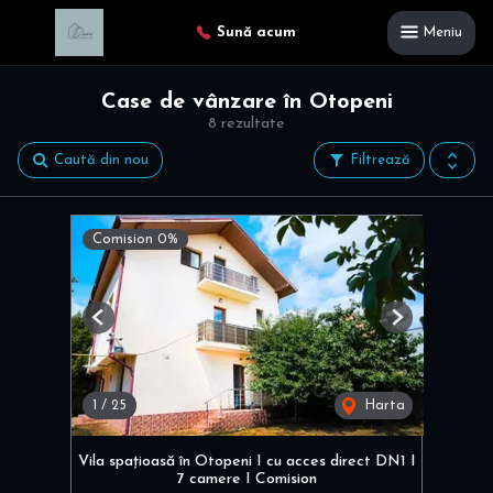
Sună acum
Meniu
Case de vânzare în Otopeni
8 rezultate
Caută din nou
Filtrează
Comision 0%
Previous
Next
1
/
25
Harta
Vila spațioasă în Otopeni I cu acces direct DN1 I
7 camere I Comision