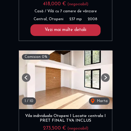
418,000 €
(negociabil)
Casă / Vilă cu 7 camere de vânzare
Central, Otopeni
237 mp
2008
Vezi mai multe detalii
Comision 0%
Previous
Next
1
/
10
Harta
Vila individuala Otopeni I Locatie centrala I
PRET FINAL TVA INCLUS
273,500 €
(negociabil)