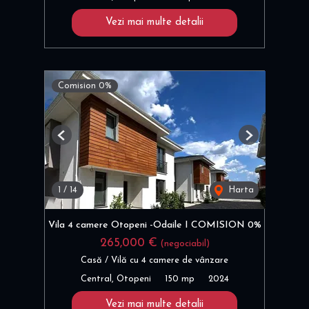
Vezi mai multe detalii
Comision 0%
Previous
Next
1
/
14
Harta
Vila 4 camere Otopeni -Odaile I COMISION 0%
265,000 €
(negociabil)
Casă / Vilă cu 4 camere de vânzare
Central, Otopeni
150 mp
2024
Vezi mai multe detalii