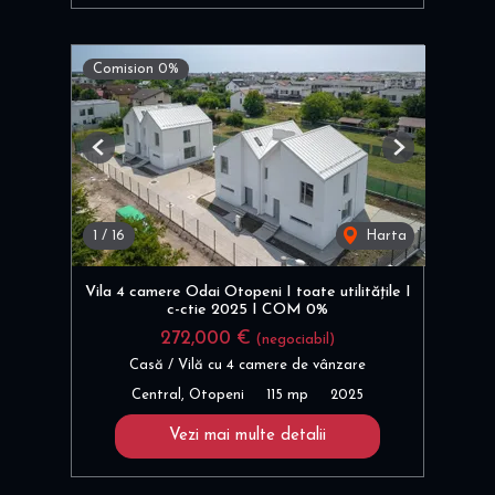
Comision 0%
Previous
Next
1
/
16
Harta
Vila 4 camere Odai Otopeni I toate utilitățile I
c-ctie 2025 I COM 0%
272,000 €
(negociabil)
Casă / Vilă cu 4 camere de vânzare
Central, Otopeni
115 mp
2025
Vezi mai multe detalii