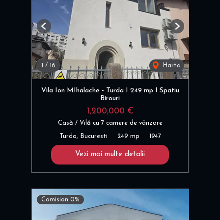
Previous
Next
1
/
16
Harta
Vila Ion MIhalache - Turda I 249 mp I Spatiu
Birouri
1,200,000 €
Casă / Vilă cu 7 camere de vânzare
Turda, Bucuresti
249 mp
1947
Vezi mai multe detalii
Comision 0%