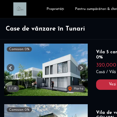
Proprietăți
Pentru cumpărători & chiri
Case de vânzare în Tunari
Comision 0%
Vila 5 ca
0%
320,000
Previous
Next
Casă / Vilă
Vezi
1
/
18
Harta
Comision 0%
Vila de v