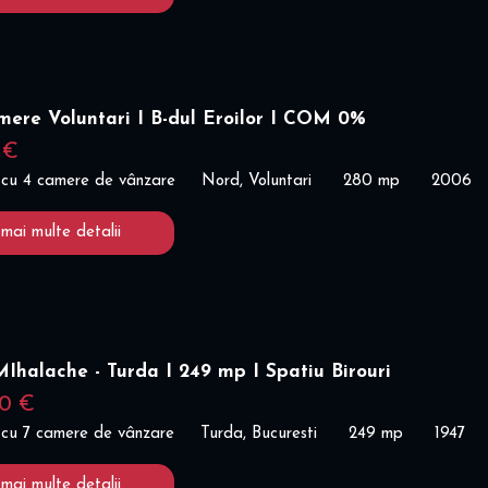
mere Voluntari I B-dul Eroilor I COM 0%
 €
 cu 4 camere de vânzare
Nord, Voluntari
280 mp
2006
 mai multe detalii
MIhalache - Turda I 249 mp I Spatiu Birouri
00 €
 cu 7 camere de vânzare
Turda, Bucuresti
249 mp
1947
 mai multe detalii