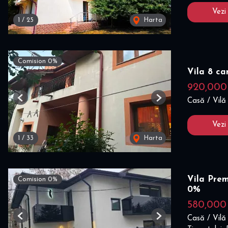
Vezi
1
/
25
Harta
Comision 0%
Vila 8 c
920,00
Casă / Vilă
Previous
Next
Vezi
1
/
33
Harta
Vila Prem
Comision 0%
0%
580,00
Casă / Vilă
Previous
Next