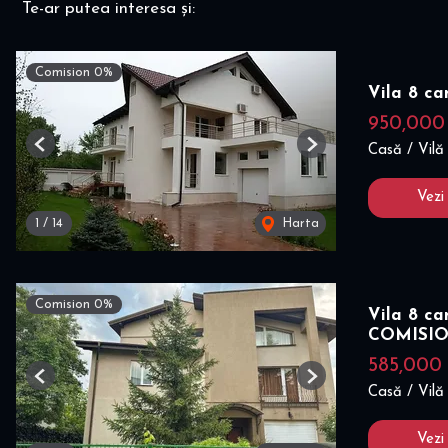
Te-ar putea interesa și:
Comision 0%
Vila 8 c
950,00
Casă / Vilă
Previous
Next
Vezi
1
/
14
Harta
Comision 0%
Vila 8 ca
COMISI
585,000
Previous
Next
Casă / Vilă
Vezi