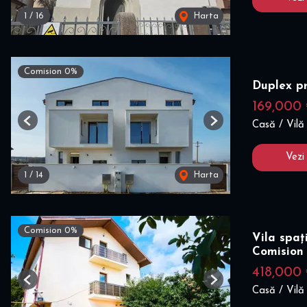
1
/
16
Harta
Comision 0%
Duplex p
169,000
Casă / Vilă
Previous
Next
Vezi
1
/
14
Harta
Comision 0%
Vila spaț
Comision
418,000
Previous
Next
Casă / Vilă