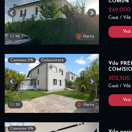
COM0%
249,00
Previous
Next
Casă / Vilă
Vezi
1
/
56
Harta
Comision 0%
Exclusivitate
Vila PREM
COMISI
302,500
Previous
Next
Casă / Vilă
Vezi
1
/
30
Harta
Comision 0%
Vila pas