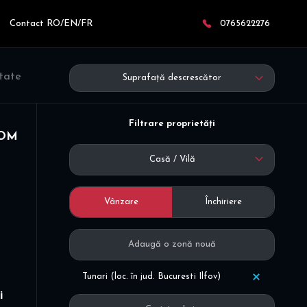
Contact RO/EN/FR
0765622276
ltate
Suprafață descrescător
Filtrare proprietăți
 COM
Casă / Vilă
Vânzare
Închiriere
Tunari (loc. în jud. Bucuresti Ilfov)
i