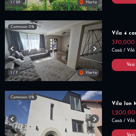
1
/
29
Harta
Comision 0%
Vila 4 ca
370,000
Casă / Vilă
Previous
Next
Vezi
1
/
7
Harta
Comision 0%
Vila Ion 
1,200,0
Casă / Vilă
Previous
Next
Vezi