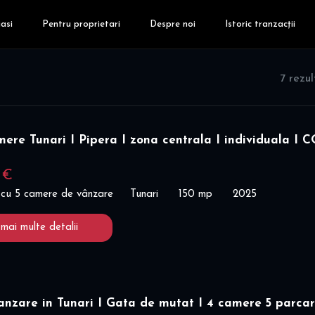
asi
Pentru proprietari
Despre noi
Istoric tranzacții
7 rezu
mere Tunari I Pipera I zona centrala I individuala I
 €
 cu 5 camere de vânzare
Tunari
150 mp
2025
 mai multe detalii
anzare in Tunari I Gata de mutat I 4 camere 5 parcar