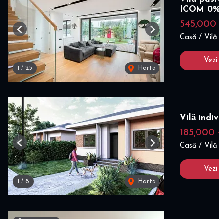
ICOM 0
545,000
Previous
Next
Casă / Vilă
Vezi
1
/
25
Harta
Vilă ind
185,000
Casă / Vilă
Previous
Next
Vezi
1
/
8
Harta