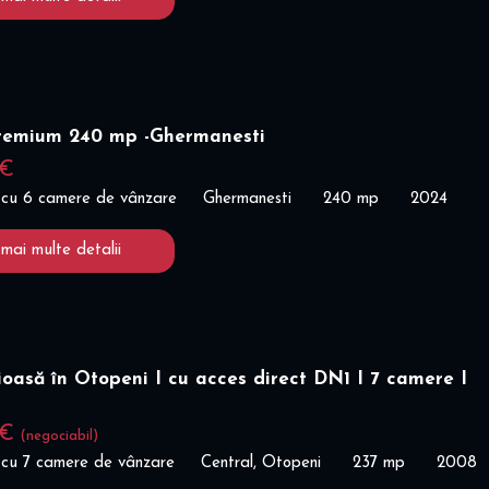
remium 240 mp -Ghermanesti
 €
 cu 6 camere de vânzare
Ghermanesti
240 mp
2024
 mai multe detalii
ioasă în Otopeni I cu acces direct DN1 I 7 camere I
 €
(negociabil)
 cu 7 camere de vânzare
Central, Otopeni
237 mp
2008