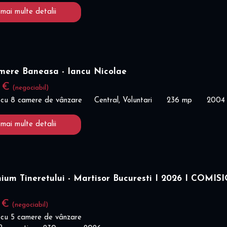
 mai multe detalii
amere Baneasa - Iancu Nicolae
0 €
(negociabil)
 cu 8 camere de vânzare
Central, Voluntari
236 mp
2004
 mai multe detalii
ium Tineretului - Martisor Bucuresti I 2026 I COMIS
0 €
(negociabil)
 cu 5 camere de vânzare