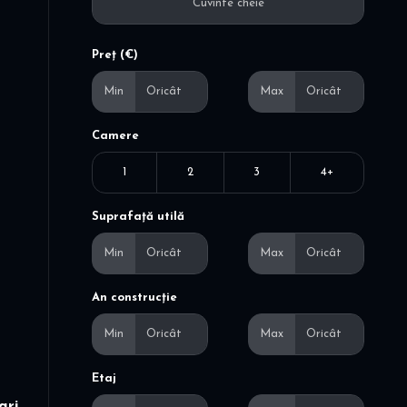
Preț (€)
Min
Max
Camere
1
2
3
4+
Suprafață utilă
Min
Max
An construcție
Min
Max
Etaj
ari