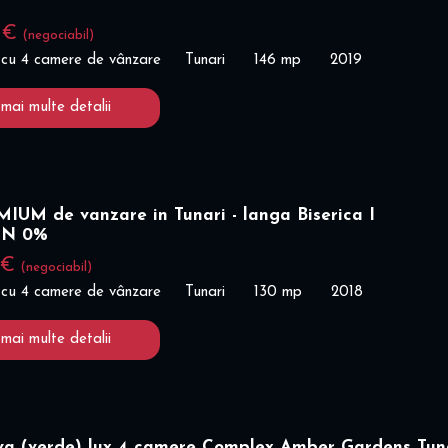
0 €
(negociabil)
 cu 4 camere de vânzare
Tunari
146 mp
2019
 mai multe detalii
IUM de vanzare in Tunari - langa Biserica I
ON 0%
 €
(negociabil)
 cu 4 camere de vânzare
Tunari
130 mp
2018
 mai multe detalii
iva (verde) lux 4 camere Complex Amber Gardens Tun