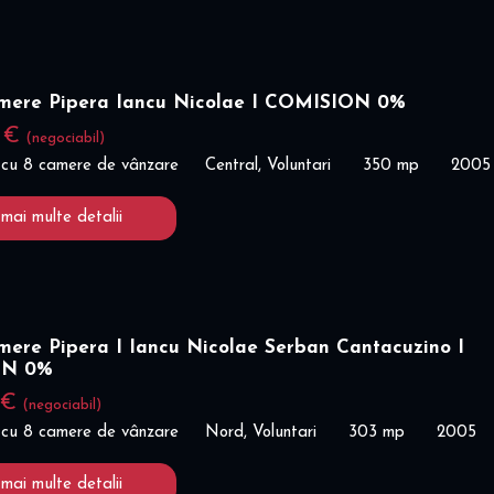
amere Pipera Iancu Nicolae I COMISION 0%
0 €
(negociabil)
 cu 8 camere de vânzare
Central, Voluntari
350 mp
2005
 mai multe detalii
mere Pipera I Iancu Nicolae Serban Cantacuzino I
ON 0%
 €
(negociabil)
 cu 8 camere de vânzare
Nord, Voluntari
303 mp
2005
 mai multe detalii