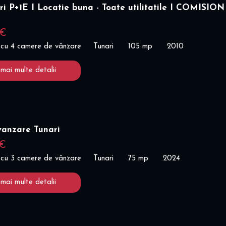
ri P+1E I Locatie buna - Toate utilitatile I COMISION
 €
 cu 4 camere de vânzare
Tunari
105 mp
2010
 mai multe detalii
vanzare Tunari
 €
 cu 3 camere de vânzare
Tunari
75 mp
2024
 mai multe detalii