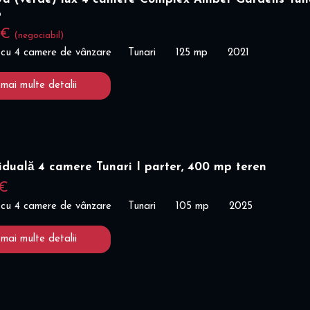
%
 €
(negociabil)
 cu 4 camere de vânzare
Tunari
125 mp
2021
 mai multe detalii
ividuală 4 camere Tunari I parter, 400 mp teren
 €
 cu 4 camere de vânzare
Tunari
105 mp
2025
 mai multe detalii