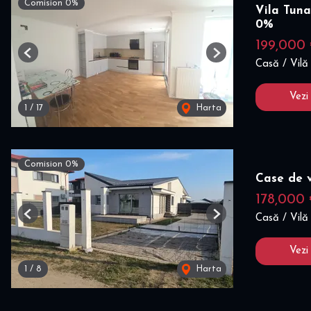
Comision 0%
Vila Tuna
0%
199,000
Previous
Next
Casă / Vilă
Vezi
1
/
17
Harta
Comision 0%
Case de 
178,000
Casă / Vilă
Previous
Next
Vezi
1
/
8
Harta