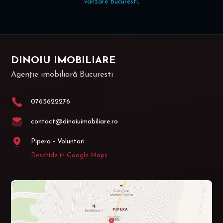
vânzare Bucuresti
.
DINOIU IMOBILIARE
Agenție imobiliară Bucuresti
0765622276
contact@dinoiuimobiliare.ro
Pipera - Voluntari
Deschide în Google Maps