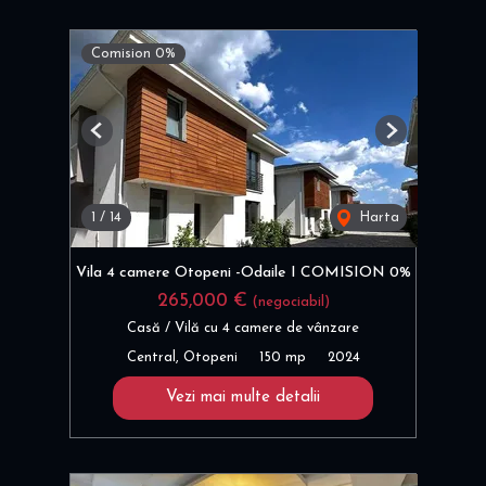
Comision 0%
Previous
Next
1
/
14
Harta
Vila 4 camere Otopeni -Odaile I COMISION 0%
265,000 €
(negociabil)
Casă / Vilă cu 4 camere de vânzare
Central, Otopeni
150 mp
2024
Vezi mai multe detalii