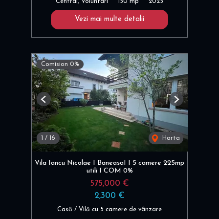
Central, Voluntari
150 mp
2025
Vezi mai multe detalii
Comision 0%
Previous
Next
1
/
16
Harta
Vila Iancu Nicolae I BaneasaI I 5 camere 225mp
utili I COM 0%
575,000 €
2,300 €
Casă / Vilă cu 5 camere de vânzare