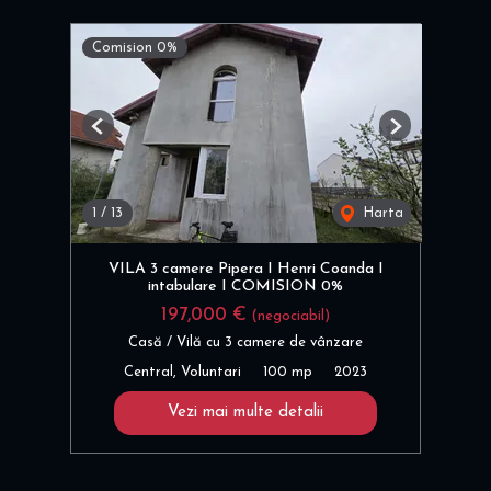
Comision 0%
Previous
Next
1
/
13
Harta
VILA 3 camere Pipera I Henri Coanda I
intabulare I COMISION 0%
197,000 €
(negociabil)
Casă / Vilă cu 3 camere de vânzare
Central, Voluntari
100 mp
2023
Vezi mai multe detalii