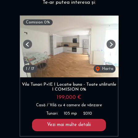
Te-ar putea interesa și:
Comision 0%
Previous
Next
1
/
17
Harta
Vila Tunari P+1E I Locatie buna - Toate utilitatile
I COMISION 0%
199,000 €
Casă / Vilă cu 4 camere de vânzare
Tunari
105 mp
2010
Vezi mai multe detalii