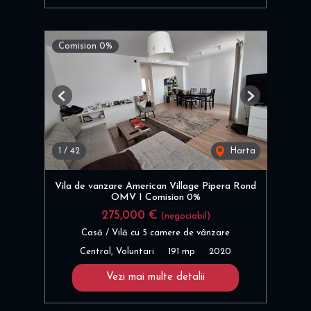
Comision 0%
Previous
Next
1
/
42
Harta
Vila de vanzare American Village Pipera Rond
OMV I Comision 0%
275,000 €
(negociabil)
Casă / Vilă cu 5 camere de vânzare
Central, Voluntari
191 mp
2020
Vezi mai multe detalii