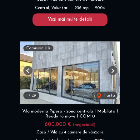
Central, Voluntari
236 mp
2004
Vezi mai multe detalii
Comision 0%
Previous
Next
1
/
29
Harta
Vila moderna Pipera - zona centrala I Mobilata I
Ready to move I COM 0
600,000 €
(negociabil)
Casă / Vilă cu 4 camere de vânzare