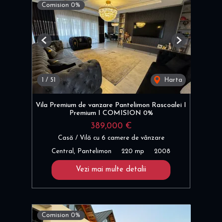
Comision 0%
Previous
Next
1
/
51
Harta
Vila Premium de vanzare Pantelimon Rascoalei I
Premium I COMISION 0%
389,000 €
Casă / Vilă cu 6 camere de vânzare
Central, Pantelimon
220 mp
2008
Vezi mai multe detalii
Comision 0%