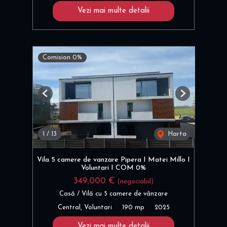
Vezi mai multe detalii
Comision 0%
Previous
Next
1
/
13
Harta
Vila 5 camere de vanzare Pipera I Matei Millo I
Voluntari I COM 0%
349,000 €
(negociabil)
Casă / Vilă cu 5 camere de vânzare
Central, Voluntari
190 mp
2025
Vezi mai multe detalii