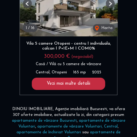
Previous
Next
1
/
16
Harta
Vila 5 camere Otopeni - centru I individuala,
calcan I P+1E+M I COM0%
300,000 €
(negociabil)
Casă / Vilă cu 5 camere de vânzare
Central, Otopeni
165 mp
2025
Vezi mai multe detalii
DINOIU IMOBILIARE, Agenție imobiliară Bucuresti, va ofera
307 oferte imobiliare, actualizate la zi, din categorii precum
apartamente de vânzare Bucuresti
,
apartamente de vânzare
Voluntari
,
apartamente de vânzare Voluntari, Central
,
apartamente de închiriat Voluntari
sau
apartamente de