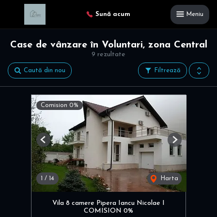
Sună acum
Meniu
Case de vânzare în Voluntari, zona Central
9 rezultate
Caută din nou
Filtrează
Comision 0%
Previous
Next
1
/
14
Harta
Vila 8 camere Pipera Iancu Nicolae I
COMISION 0%