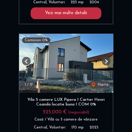
Central, Voluntari
225 mp
2004
Vezi mai multe detalii
Comision 0%
Previous
Next
1
/
17
Harta
Vila 5 camere LUX Pipera I Cartier Henri
Coanda locatie buna I COM 0%
525,000 €
(negociabil)
Casă / Vilă cu 5 camere de vânzare
Central, Voluntari
170 mp
2025