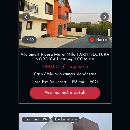
Previous
Next
1
/
20
Harta
Vila Smart Pipera Matei Millo I ARHITECTURA
NORDICA I 220 mp I COM 0%
449,000 €
(negociabil)
Casă / Vilă cu 6 camere de vânzare
Nord-Est, Voluntari
198 mp
2024
Vezi mai multe detalii
Comision 0%
Exclusivitate