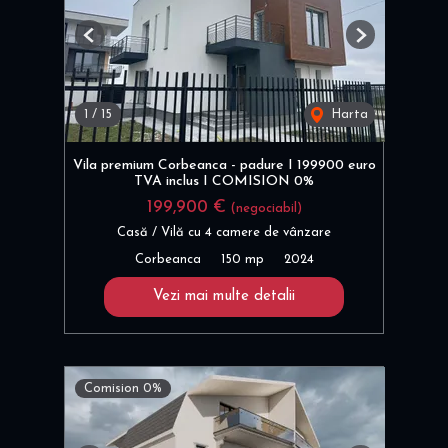
Previous
Next
1
/
15
Harta
Vila premium Corbeanca - padure I 199900 euro
TVA inclus I COMISION 0%
199,900 €
(negociabil)
Casă / Vilă cu 4 camere de vânzare
Corbeanca
150 mp
2024
Vezi mai multe detalii
Comision 0%