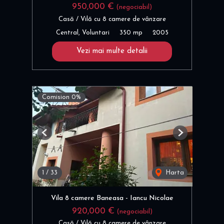
950,000 €
(negociabil)
Casă / Vilă cu 8 camere de vânzare
Central, Voluntari
350 mp
2005
Vezi mai multe detalii
Comision 0%
Previous
Next
1
/
33
Harta
Vila 8 camere Baneasa - Iancu Nicolae
920,000 €
(negociabil)
Casă / Vilă cu 8 camere de vânzare