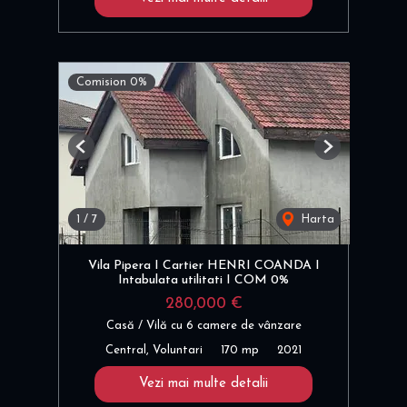
Comision 0%
Previous
Next
1
/
7
Harta
Vila Pipera I Cartier HENRI COANDA I
Intabulata utilitati I COM 0%
280,000 €
Casă / Vilă cu 6 camere de vânzare
Central, Voluntari
170 mp
2021
Vezi mai multe detalii