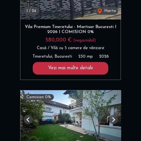
1
/
24
Harta
Vila Premium Tineretului - Martisor Bucuresti I
2026 I COMISION 0%
580,000 €
(negociabil)
Casă / Vilă cu 5 camere de vânzare
Tineretului, Bucuresti
230 mp
2026
Vezi mai multe detalii
Comision 0%
Previous
Next