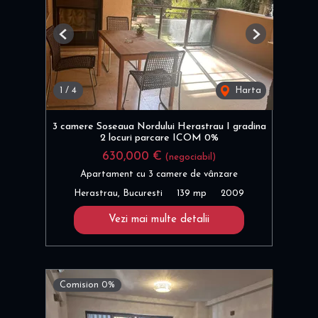
Previous
Next
1
/
4
Harta
3 camere Soseaua Nordului Herastrau I gradina
2 locuri parcare ICOM 0%
630,000 €
(negociabil)
Apartament cu 3 camere de vânzare
Herastrau, Bucuresti
139 mp
2009
Vezi mai multe detalii
Comision 0%