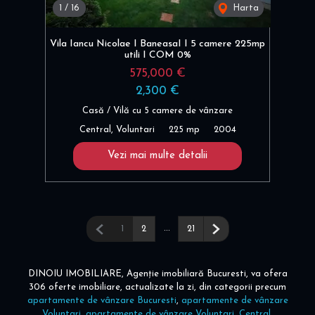
1
/
16
Harta
Vila Iancu Nicolae I BaneasaI I 5 camere 225mp
utili I COM 0%
575,000 €
2,300 €
Casă / Vilă cu 5 camere de vânzare
Central, Voluntari
225 mp
2004
Vezi mai multe detalii
Pagina anterioară
...
Pagina următoare
1
2
21
DINOIU IMOBILIARE, Agenție imobiliară Bucuresti, va ofera
306 oferte imobiliare, actualizate la zi, din categorii precum
apartamente de vânzare Bucuresti
,
apartamente de vânzare
Voluntari
,
apartamente de vânzare Voluntari, Central
,