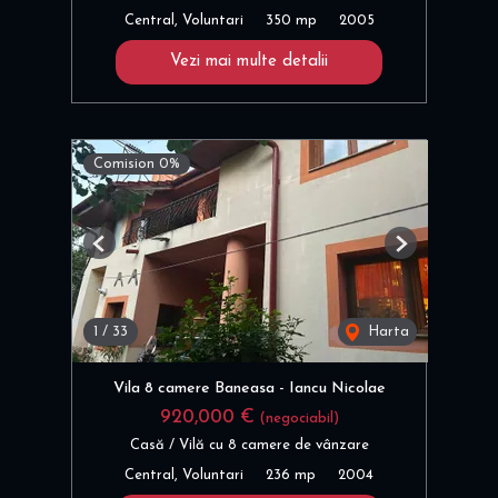
Central, Voluntari
350 mp
2005
Vezi mai multe detalii
Comision 0%
Previous
Next
1
/
33
Harta
Vila 8 camere Baneasa - Iancu Nicolae
920,000 €
(negociabil)
Casă / Vilă cu 8 camere de vânzare
Central, Voluntari
236 mp
2004