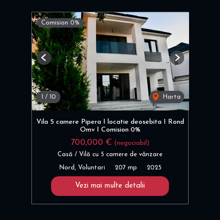
Comision 0%
Previous
Next
1
/
10
Harta
Vila 5 camere Pipera I locatie deosebita I Rond
Omv I Comision 0%
700,000 €
(negociabil)
Casă / Vilă cu 5 camere de vânzare
Nord, Voluntari
207 mp
2025
Vezi mai multe detalii