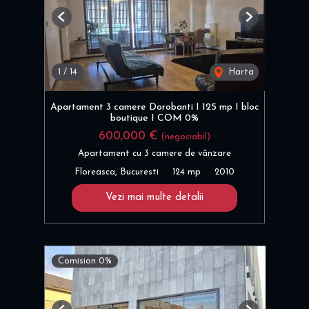
Previous
Next
1
/
14
Harta
Apartament 3 camere Dorobanti I 125 mp I bloc
boutique I COM 0%
600,000 €
(negociabil)
Apartament cu 3 camere de vânzare
Floreasca, Bucuresti
124 mp
2010
Vezi mai multe detalii
Comision 0%