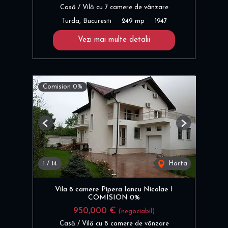
Casă / Vilă cu 7 camere de vânzare
Turda, Bucuresti
249 mp
1947
Vezi mai multe detalii
Comision 0%
Previous
Next
1
/
14
Harta
Vila 8 camere Pipera Iancu Nicolae I
COMISION 0%
950,000 €
(negociabil)
Casă / Vilă cu 8 camere de vânzare