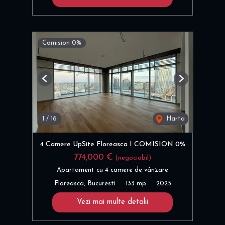
Comision 0%
Previous
Next
1
/
16
Harta
4 Camere UpSite Floreasca I COMISION 0%
774,000 €
(negociabil)
Apartament cu 4 camere de vânzare
Floreasca, Bucuresti
133 mp
2025
Vezi mai multe detalii