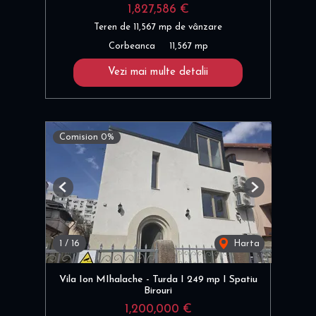
1,827,586 €
Teren de 11,567 mp de vânzare
Corbeanca
11,567 mp
Vezi mai multe detalii
Comision 0%
Previous
Next
1
/
16
Harta
Vila Ion MIhalache - Turda I 249 mp I Spatiu
Birouri
1,200,000 €