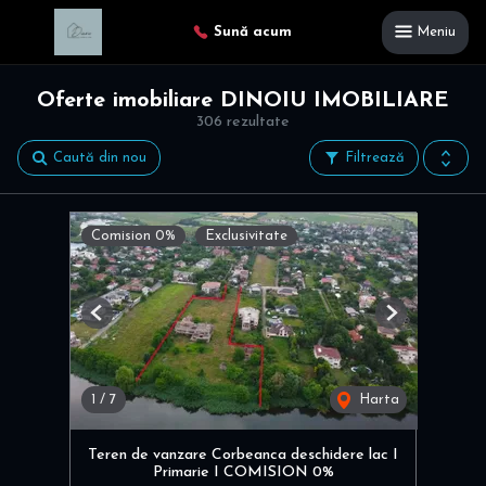
Sună acum
Meniu
Oferte imobiliare DINOIU IMOBILIARE
306 rezultate
Caută din nou
Filtrează
Comision 0%
Exclusivitate
Previous
Next
1
/
7
Harta
Teren de vanzare Corbeanca deschidere lac I
Primarie I COMISION 0%