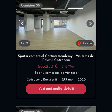
Comision 0%
Previous
Next
1
/
12
Harta
Spatiu comercial Cortina Academy I Vis-a-vis de
Palatul Cotroceni
683,250 €
+ 21% TVA
Spațiu comercial de vânzare
Cotroceni, Bucuresti
273 mp
2020
Vezi mai multe detalii
Comision 0%