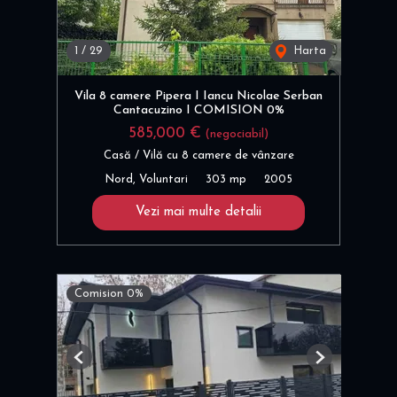
1
/
29
Harta
Vila 8 camere Pipera I Iancu Nicolae Serban
Cantacuzino I COMISION 0%
585,000 €
(negociabil)
Casă / Vilă cu 8 camere de vânzare
Nord, Voluntari
303 mp
2005
Vezi mai multe detalii
Comision 0%
Previous
Next