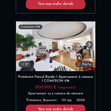
Vezi mai multe detalii
Comision 0%
Previous
Next
1
/
27
Harta
Primăverii Parcul Bordei I Apartament 4 camere
I COMISION 0%
800,000 €
(negociabil)
Apartament cu 4 camere de vânzare
Primaverii, Bucuresti
137 mp
2008
Vezi mai multe detalii