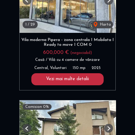
Previous
Next
1
/
29
Harta
Vila moderna Pipera - zona centrala I Mobilata I
Ready to move I COM 0
600,000 €
(negociabil)
Casă / Vilă cu 4 camere de vânzare
Central, Voluntari
150 mp
2025
Vezi mai multe detalii
Comision 0%
Previous
Next