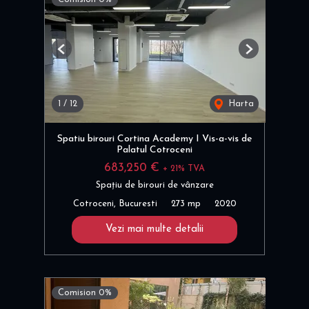
Previous
Next
1
/
12
Harta
Spatiu birouri Cortina Academy I Vis-a-vis de
Palatul Cotroceni
683,250 €
+ 21% TVA
Spațiu de birouri de vânzare
Cotroceni, Bucuresti
273 mp
2020
Vezi mai multe detalii
Comision 0%