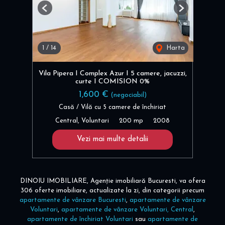
Previous
Next
1
/
14
Harta
Vila Pipera I Complex Azur I 5 camere, jacuzzi,
curte I COMISION 0%
1,600 €
(negociabil)
Casă / Vilă cu 5 camere de închiriat
Central, Voluntari
200 mp
2008
Vezi mai multe detalii
DINOIU IMOBILIARE, Agenție imobiliară Bucuresti, va ofera
306 oferte imobiliare, actualizate la zi, din categorii precum
apartamente de vânzare Bucuresti
,
apartamente de vânzare
Voluntari
,
apartamente de vânzare Voluntari, Central
,
apartamente de închiriat Voluntari
sau
apartamente de