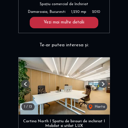
Spațiu comercial de închiriat
Damaroaia, Bucuresti
1,250 mp
2010
Vezi mai multe detalii
Te-ar putea interesa și:
Previous
Next
1
/
13
Harta
Cortina North I Spatiu de birouri de inchiriat I
Mobilat si utilat LUX