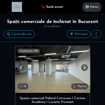
Sună acum
Meniu
Spații comerciale de închiriat în Bucuresti
2 rezultate
Caută din nou
Filtrează
Comision 0%
Previous
Next
1
/
12
Harta
Spatiu comercial Palatul Cotroceni I Cortina
Academy I Locatie Premium