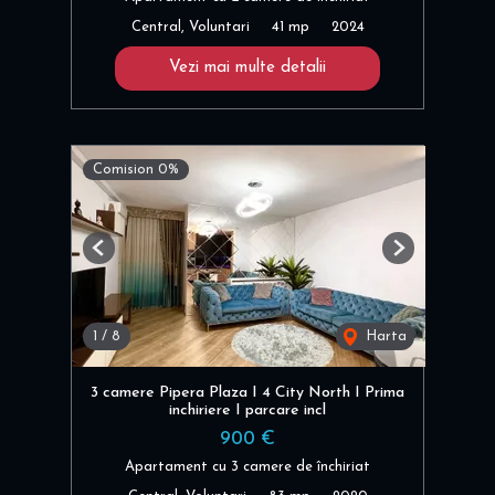
Central, Voluntari
41 mp
2024
Vezi mai multe detalii
Comision 0%
Previous
Next
1
/
8
Harta
3 camere Pipera Plaza I 4 City North I Prima
inchiriere I parcare incl
900 €
Apartament cu 3 camere de închiriat