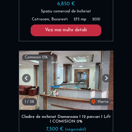
6,850 €
Spațiu comercial de închiriat
Cotroceni, Bucuresti
273 mp
2021
Vezi mai multe detalii
Comision 0%
Previous
Next
1
/
38
Harta
Cladire de inchiriat Damaroaia I 12 parcari I Lift
I COMISION 0%
7,500 €
(negociabil)