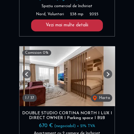
Spațiu comercial de închiriat
Nord, Voluntari
238 mp
2025
Vezi mai multe detalii
Comision 0%
Previous
Next
1
/
37
Harta
DOUBLE STUDIO CORTINA NORTH I LUX I
DIRECT OWNER I Parking space I B2B
670 €
(negociabil) + 21% TVA
Apartament cu 2 camere de închiriat