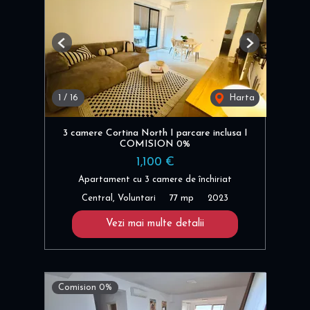
Previous
Next
1
/
16
Harta
3 camere Cortina North I parcare inclusa I
COMISION 0%
1,100 €
Apartament cu 3 camere de închiriat
Central, Voluntari
77 mp
2023
Vezi mai multe detalii
Comision 0%