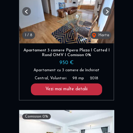
Previous
Next
1
/
8
Harta
Apartament 3 camere Pipera Plaza I Catted I
Rond OMV I Comision 0%
950 €
Apartament cu 3 camere de închiriat
Central, Voluntari
98 mp
2018
Vezi mai multe detalii
Comision 0%