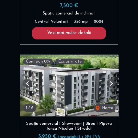
7,500 €
Spațiu comercial de închiriat
Central, Voluntari
356 mp
2024
Vezi mai multe detalii
Comision 0%
Exclusivitate
Previous
Next
1
/
6
Harta
Spațiu comercial I Showroom | Birou I Pipera
Iancu Nicolae I Stradal
5,950 €
(negociabil) + 21% TVA