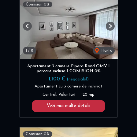
Comision 0%
Previous
Next
1
/
8
Harta
Apartament 3 camere Pipera Rond OMV I
parcare inclusa I COMISION 0%
1,100 €
(negociabil)
Apartament cu 3 camere de închiriat
Central, Voluntari
120 mp
Vezi mai multe detalii
Comision 0%