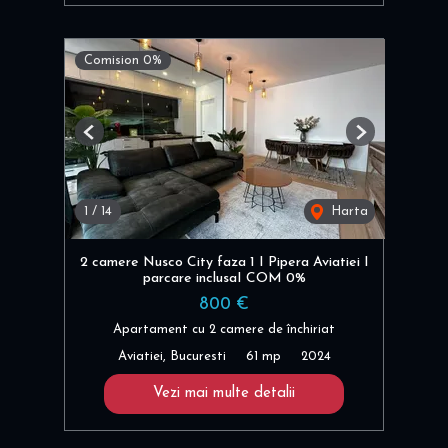
Comision 0%
Previous
Next
1
/
14
Harta
2 camere Nusco City faza 1 I Pipera Aviatiei I
parcare inclusaI COM 0%
800 €
Apartament cu 2 camere de închiriat
Aviatiei, Bucuresti
61 mp
2024
Vezi mai multe detalii