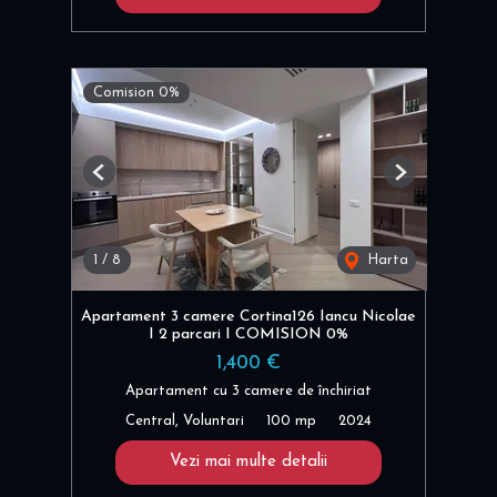
Comision 0%
Previous
Next
1
/
8
Harta
Apartament 3 camere Cortina126 Iancu Nicolae
I 2 parcari I COMISION 0%
1,400 €
Apartament cu 3 camere de închiriat
Central, Voluntari
100 mp
2024
Vezi mai multe detalii