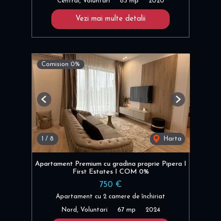
Central, Voluntari
83 mp
2020
Vezi mai multe detalii
Comision 0%
Previous
Next
1
/
8
Harta
Apartament Premium cu gradina proprie Pipera I
First Estates I COM 0%
750 €
Apartament cu 2 camere de închiriat
Nord, Voluntari
67 mp
2024