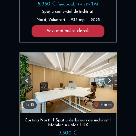
5,950 €
(negociabil) + 21% TVA
Spațiu comercial de închiriat
Nord, Voluntari
238 mp
2025
Vezi mai multe detalii
Previous
Next
1
/
13
Harta
Cortina North I Spatiu de birouri de inchiriat I
Mobilat si utilat LUX
7,500 €