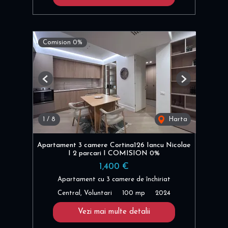
Comision 0%
Previous
Next
1
/
8
Harta
Apartament 3 camere Cortina126 Iancu Nicolae
I 2 parcari I COMISION 0%
1,400 €
Apartament cu 3 camere de închiriat
Central, Voluntari
100 mp
2024
Vezi mai multe detalii