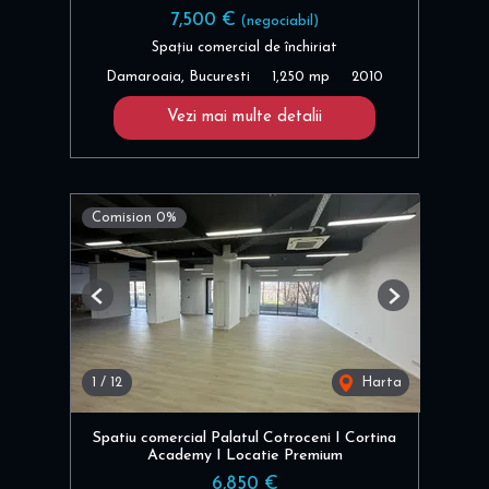
7,500 €
(negociabil)
Spațiu comercial de închiriat
Damaroaia, Bucuresti
1,250 mp
2010
Vezi mai multe detalii
Comision 0%
Previous
Next
1
/
12
Harta
Spatiu comercial Palatul Cotroceni I Cortina
Academy I Locatie Premium
6,850 €