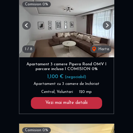
Comision 0%
Previous
Next
1
/
8
Harta
Apartament 3 camere Pipera Rond OMV I
parcare inclusa I COMISION 0%
1,100 €
(negociabil)
Apartament cu 3 camere de închiriat
Central, Voluntari
120 mp
Vezi mai multe detalii
Comision 0%