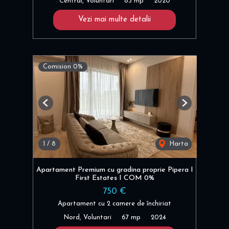
Central, Voluntari
83 mp
2020
Vezi mai multe detalii
Comision 0%
Previous
Next
1
/
8
Harta
Apartament Premium cu gradina proprie Pipera I
First Estates I COM 0%
750 €
Apartament cu 2 camere de închiriat
Nord, Voluntari
67 mp
2024