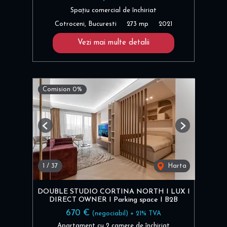
Spațiu comercial de închiriat
Cotroceni, Bucuresti
273 mp
2021
Vezi mai multe detalii
Comision 0%
Previous
Next
1
/
37
Harta
DOUBLE STUDIO CORTINA NORTH I LUX I
DIRECT OWNER I Parking space I B2B
670 €
(negociabil) + 21% TVA
Apartament cu 2 camere de închiriat