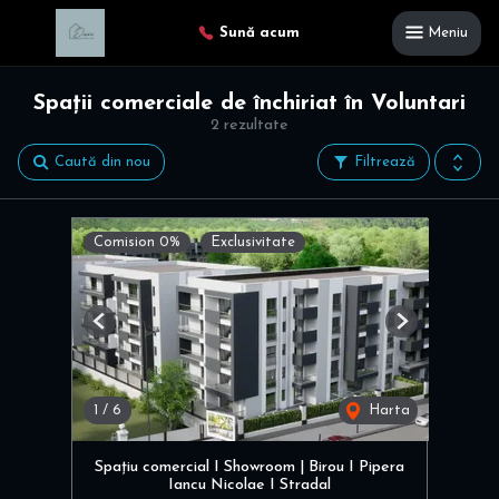
Sună acum
Meniu
Spații comerciale de închiriat în Voluntari
2 rezultate
Caută din nou
Filtrează
Comision 0%
Exclusivitate
Previous
Next
1
/
6
Harta
Spațiu comercial I Showroom | Birou I Pipera
Iancu Nicolae I Stradal