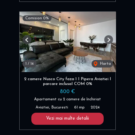
Comision 0%
Previous
Next
1
/
14
Harta
2 camere Nusco City faza 1 I Pipera Aviatiei I
parcare inclusaI COM 0%
800 €
Apartament cu 2 camere de închiriat
Aviatiei, Bucuresti
61 mp
2024
Vezi mai multe detalii