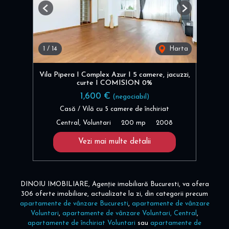
Previous
Next
1
/
14
Harta
Vila Pipera I Complex Azur I 5 camere, jacuzzi,
curte I COMISION 0%
1,600 €
(negociabil)
Casă / Vilă cu 5 camere de închiriat
Central, Voluntari
200 mp
2008
Vezi mai multe detalii
DINOIU IMOBILIARE, Agenție imobiliară Bucuresti, va ofera
306 oferte imobiliare, actualizate la zi, din categorii precum
apartamente de vânzare Bucuresti
,
apartamente de vânzare
Voluntari
,
apartamente de vânzare Voluntari, Central
,
apartamente de închiriat Voluntari
sau
apartamente de