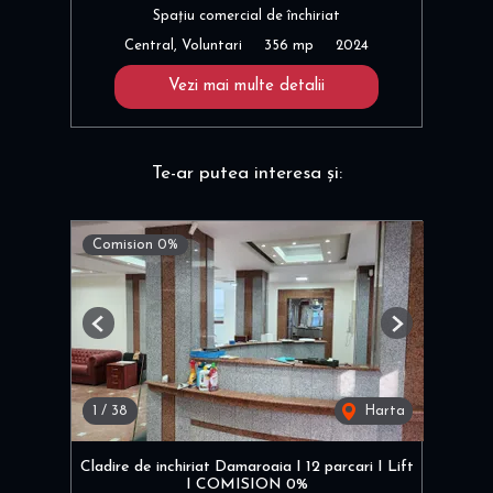
Spațiu comercial de închiriat
Central, Voluntari
356 mp
2024
Vezi mai multe detalii
Te-ar putea interesa și:
Comision 0%
Previous
Next
1
/
38
Harta
Cladire de inchiriat Damaroaia I 12 parcari I Lift
I COMISION 0%