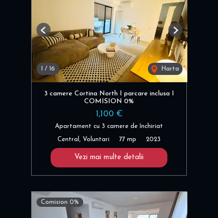
Previous
Next
1
/
16
Harta
3 camere Cortina North I parcare inclusa I
COMISION 0%
1,100 €
Apartament cu 3 camere de închiriat
Central, Voluntari
77 mp
2023
Vezi mai multe detalii
Comision 0%