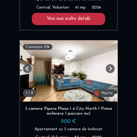
Central, Voluntari
41 mp
2024
Vezi mai multe detalii
Comision 0%
Previous
Next
1
/
8
Harta
3 camere Pipera Plaza I 4 City North I Prima
inchiriere I parcare incl
900 €
Apartament cu 3 camere de închiriat