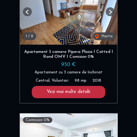
Previous
Next
1
/
8
Harta
Apartament 3 camere Pipera Plaza I Catted I
Rond OMV I Comision 0%
950 €
Apartament cu 3 camere de închiriat
Central, Voluntari
98 mp
2018
Vezi mai multe detalii
Comision 0%