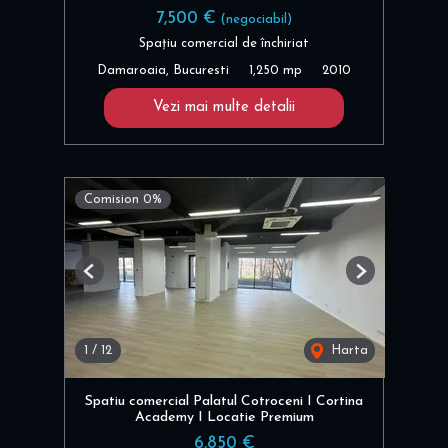
7,500 €
(negociabil)
Spațiu comercial de închiriat
Damaroaia, Bucuresti
1,250 mp
2010
Vezi mai multe detalii
Comision 0%
Previous
Next
1
/
12
Harta
Spatiu comercial Palatul Cotroceni I Cortina
Academy I Locatie Premium
6,850 €