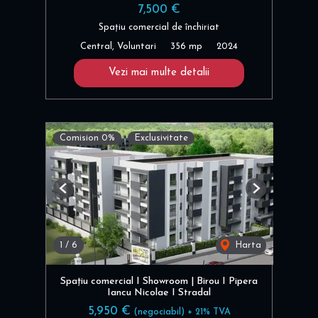
7,500 €
Spațiu comercial de închiriat
Central, Voluntari
356 mp
2024
Vezi mai multe detalii
Comision 0%
Exclusivitate
Previous
Next
1
/
6
Harta
Spațiu comercial I Showroom | Birou I Pipera
Iancu Nicolae I Stradal
5,950 €
(negociabil) + 21% TVA