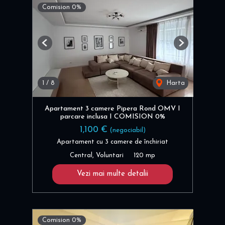
Comision 0%
Previous
Next
1
/
8
Harta
Apartament 3 camere Pipera Rond OMV I
parcare inclusa I COMISION 0%
1,100 €
(negociabil)
Apartament cu 3 camere de închiriat
Central, Voluntari
120 mp
Vezi mai multe detalii
Comision 0%