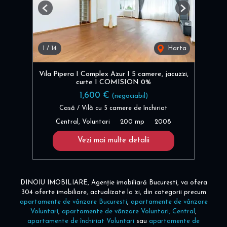
Previous
Next
1
/
14
Harta
Vila Pipera I Complex Azur I 5 camere, jacuzzi,
curte I COMISION 0%
1,600 €
(negociabil)
Casă / Vilă cu 5 camere de închiriat
Central, Voluntari
200 mp
2008
Vezi mai multe detalii
DINOIU IMOBILIARE, Agenție imobiliară Bucuresti, va ofera
304 oferte imobiliare, actualizate la zi, din categorii precum
apartamente de vânzare Bucuresti
,
apartamente de vânzare
Voluntari
,
apartamente de vânzare Voluntari, Central
,
apartamente de închiriat Voluntari
sau
apartamente de