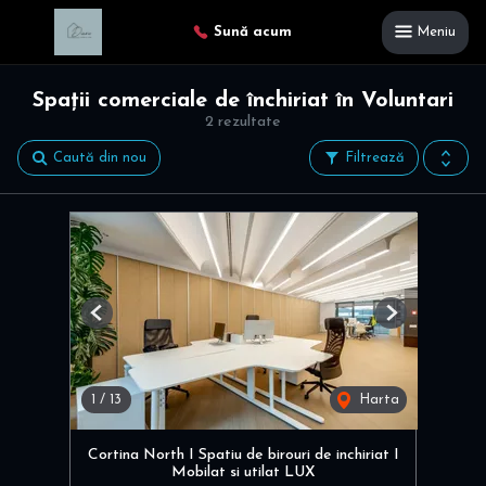
Sună acum
Meniu
Spații comerciale de închiriat în Voluntari
2 rezultate
Caută din nou
Filtrează
Previous
Next
1
/
13
Harta
Cortina North I Spatiu de birouri de inchiriat I
Mobilat si utilat LUX