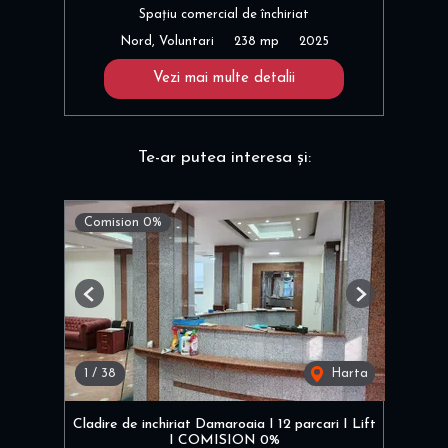
Spațiu comercial de închiriat
Nord, Voluntari
238 mp
2025
Vezi mai multe detalii
Te-ar putea interesa și:
Comision 0%
Previous
Next
1
/
38
Harta
Cladire de inchiriat Damaroaia I 12 parcari I Lift
I COMISION 0%