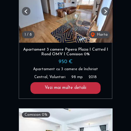
Previous
Next
1
/
8
Harta
Apartament 3 camere Pipera Plaza I Catted I
Rond OMV I Comision 0%
950 €
Apartament cu 3 camere de închiriat
Central, Voluntari
98 mp
2018
Vezi mai multe detalii
Comision 0%