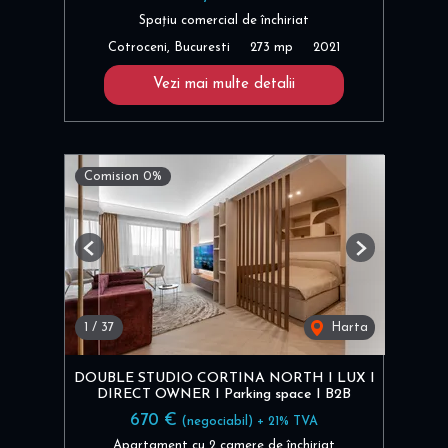
Spațiu comercial de închiriat
Cotroceni, Bucuresti
273 mp
2021
Vezi mai multe detalii
Comision 0%
Previous
Next
1
/
37
Harta
DOUBLE STUDIO CORTINA NORTH I LUX I
DIRECT OWNER I Parking space I B2B
670 €
(negociabil) + 21% TVA
Apartament cu 2 camere de închiriat