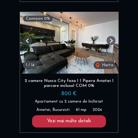
Comision 0%
Previous
Next
1
/
14
Harta
2 camere Nusco City faza 1 I Pipera Aviatiei I
parcare inclusaI COM 0%
800 €
Apartament cu 2 camere de închiriat
Aviatiei, Bucuresti
61 mp
2024
Vezi mai multe detalii