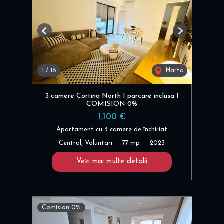
Previous
Next
1
/
16
Harta
3 camere Cortina North I parcare inclusa I
COMISION 0%
1,100 €
Apartament cu 3 camere de închiriat
Central, Voluntari
77 mp
2023
Vezi mai multe detalii
Comision 0%