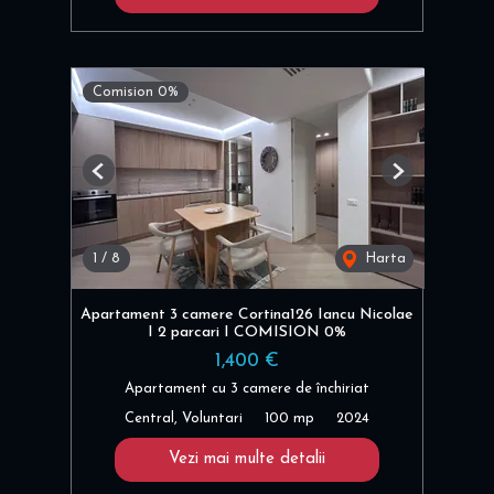
Comision 0%
Previous
Next
1
/
8
Harta
Apartament 3 camere Cortina126 Iancu Nicolae
I 2 parcari I COMISION 0%
1,400 €
Apartament cu 3 camere de închiriat
Central, Voluntari
100 mp
2024
Vezi mai multe detalii