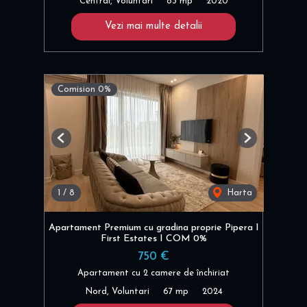
Central, Voluntari
83 mp
2020
Vezi mai multe detalii
Comision 0%
Previous
Next
1
/
8
Harta
Apartament Premium cu gradina proprie Pipera I
First Estates I COM 0%
750 €
Apartament cu 2 camere de închiriat
Nord, Voluntari
67 mp
2024