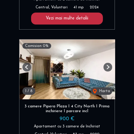
Central, Voluntari
41 mp
2024
Vezi mai multe detalii
Comision 0%
Previous
Next
1
/
8
Harta
3 camere Pipera Plaza I 4 City North I Prima
inchiriere I parcare incl
900 €
Apartament cu 3 camere de închiriat