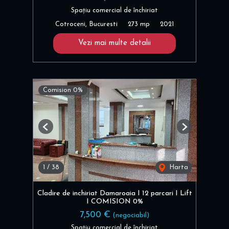
Spațiu comercial de închiriat
Cotroceni, Bucuresti
273 mp
2021
Vezi mai multe detalii
Comision 0%
Previous
Next
1
/
38
Harta
Cladire de inchiriat Damaroaia I 12 parcari I Lift
I COMISION 0%
7,500 €
(negociabil)
Spațiu comercial de închiriat