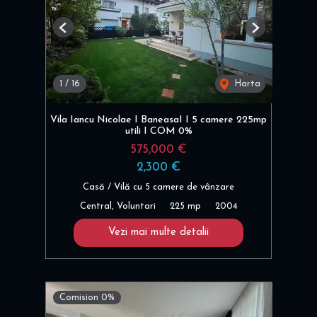
Previous
Next
1
/
16
Harta
Vila Iancu Nicolae I BaneasaI I 5 camere 225mp
utili I COM 0%
575,000 €
2,300 €
Casă / Vilă cu 5 camere de vânzare
Central, Voluntari
225 mp
2004
Vezi mai multe detalii
Comision 0%