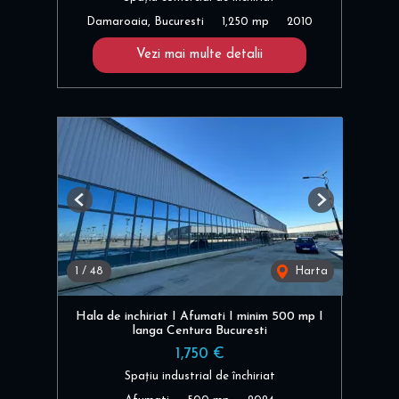
Damaroaia, Bucuresti
1,250 mp
2010
Vezi mai multe detalii
Previous
Next
1
/
48
Harta
Hala de inchiriat I Afumati I minim 500 mp I
langa Centura Bucuresti
1,750 €
Spațiu industrial de închiriat