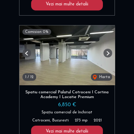
Vezi mai multe detalii
Comision 0%
Previous
Next
1
/
12
Harta
Spatiu comercial Palatul Cotroceni I Cortina
Academy I Locatie Premium
6,850 €
Spațiu comercial de închiriat
Cotroceni, Bucuresti
273 mp
2021
Vezi mai multe detalii