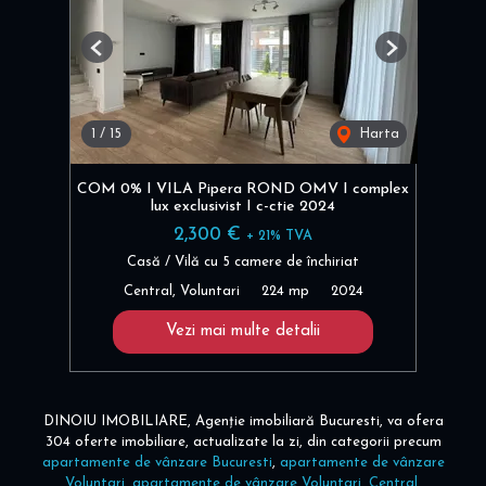
Previous
Next
1
/
15
Harta
COM 0% I VILA Pipera ROND OMV I complex
lux exclusivist I c-ctie 2024
2,300 €
+ 21% TVA
Casă / Vilă cu 5 camere de închiriat
Central, Voluntari
224 mp
2024
Vezi mai multe detalii
DINOIU IMOBILIARE, Agenție imobiliară Bucuresti, va ofera
304 oferte imobiliare, actualizate la zi, din categorii precum
apartamente de vânzare Bucuresti
,
apartamente de vânzare
Voluntari
,
apartamente de vânzare Voluntari, Central
,