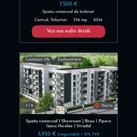
7,500 €
Spațiu comercial de închiriat
Central, Voluntari
356 mp
2024
Vezi mai multe detalii
Comision 0%
Exclusivitate
Previous
Next
1
/
6
Harta
Spațiu comercial I Showroom | Birou I Pipera
Iancu Nicolae I Stradal
5,950 €
(negociabil) + 21% TVA