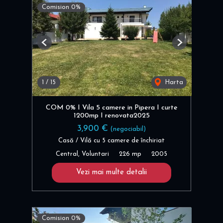
Comision 0%
Previous
Next
1
/
15
Harta
COM 0% I Vila 5 camere in Pipera I curte
1200mp I renovata2025
3,900 €
(negociabil)
Casă / Vilă cu 5 camere de închiriat
Central, Voluntari
226 mp
2005
Vezi mai multe detalii
Comision 0%