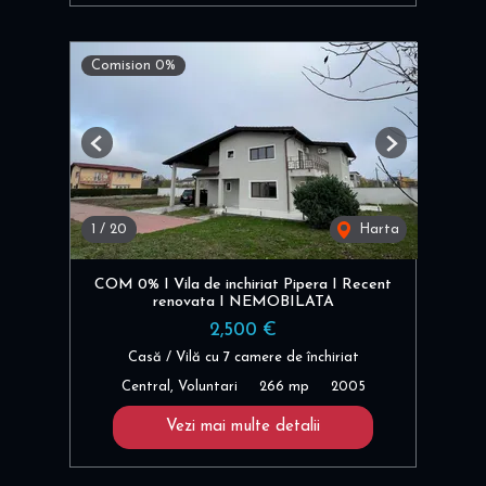
Comision 0%
Previous
Next
1
/
20
Harta
COM 0% I Vila de inchiriat Pipera I Recent
renovata I NEMOBILATA
2,500 €
Casă / Vilă cu 7 camere de închiriat
Central, Voluntari
266 mp
2005
Vezi mai multe detalii