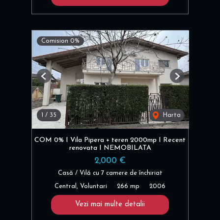
Comision 0%
Previous
Next
1
/
35
Harta
COM 0% I Vila Pipera + teren 2000mp I Recent
renovata I NEMOBILATA
2,000 €
Casă / Vilă cu 7 camere de închiriat
Central, Voluntari
266 mp
2006
Vezi mai multe detalii