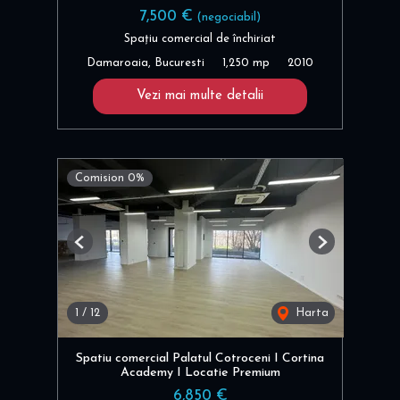
7,500 €
(negociabil)
Spațiu comercial de închiriat
Damaroaia, Bucuresti
1,250 mp
2010
Vezi mai multe detalii
Comision 0%
Previous
Next
1
/
12
Harta
Spatiu comercial Palatul Cotroceni I Cortina
Academy I Locatie Premium
6,850 €