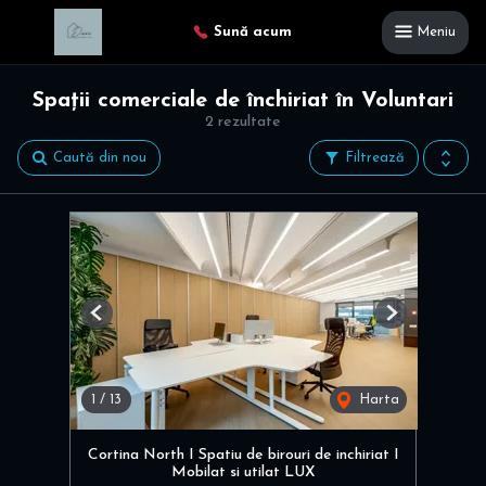
Sună acum
Meniu
Spații comerciale de închiriat în Voluntari
2 rezultate
Caută din nou
Filtrează
Previous
Next
1
/
13
Harta
Cortina North I Spatiu de birouri de inchiriat I
Mobilat si utilat LUX