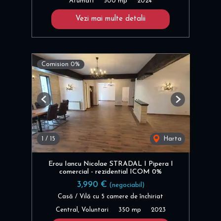
Afumati
500 mp
2024
Vezi mai multe detalii
Comision 0%
Previous
Next
1
/
15
Harta
Erou Iancu Nicolae STRADAL I Pipera I
comercial - rezidential ICOM 0%
3,990 €
(negociabil)
Casă / Vilă cu 5 camere de închiriat
Central, Voluntari
350 mp
2023