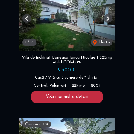
Previous
Next
1
/
16
Harta
Vila de inchiriat Baneasa Iancu Nicolae I 225mp
utili I COM 0%
2,300 €
Casă / Vilă cu 5 camere de închiriat
Central, Voluntari
225 mp
2004
Vezi mai multe detalii
Comision 0%