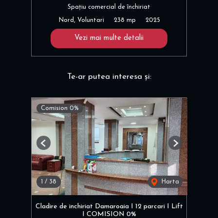
Spațiu comercial de închiriat
Nord, Voluntari
238 mp
2025
Vezi mai multe detalii
Te-ar putea interesa și:
Comision 0%
Previous
Next
1
/
38
Harta
Cladire de inchiriat Damaroaia I 12 parcari I Lift
I COMISION 0%