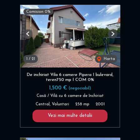
Comision 0%
Previous
Next
1
/
21
Harta
De inchiriat Vila 6 camere Pipera I bulevard,
teren750 mp I COM 0%
1,500 €
(negociabil)
Casă / Vilă cu 6 camere de închiriat
Central, Voluntari
258 mp
2001
Vezi mai multe detalii