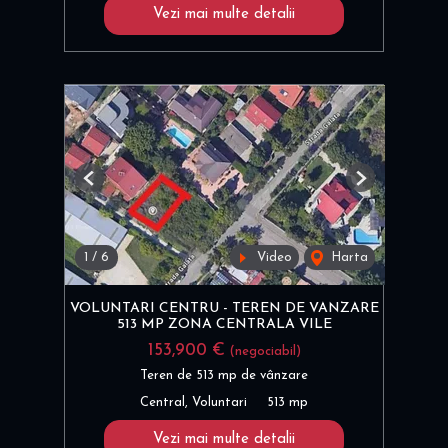
Vezi mai multe detalii
Previous
Next
1
/
6
Video
Harta
VOLUNTARI CENTRU - TEREN DE VANZARE
513 MP ZONA CENTRALA VILE
153,900 €
(negociabil)
Teren de 513 mp de vânzare
Central, Voluntari
513 mp
Vezi mai multe detalii