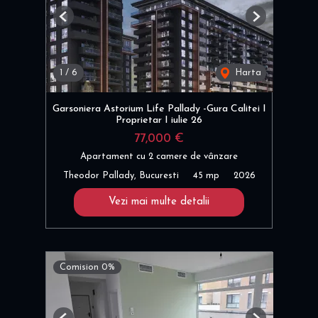
Previous
Next
1
/
6
Harta
Garsoniera Astorium Life Pallady -Gura Calitei I
Proprietar I iulie 26
77,000 €
Apartament cu 2 camere de vânzare
Theodor Pallady, Bucuresti
45 mp
2026
Vezi mai multe detalii
Comision 0%