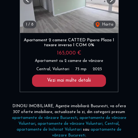
Previous
Next
1
/
8
Harta
Apartament 2 camere CATTED Pipera Plaza I
taxare inversa I COM 0%
165,000 €
Apartament cu 2 camere de vânzare
Central, Voluntari
75 mp
2025
Vezi mai multe detalii
DINOIU IMOBILIARE, Agenție imobiliară Bucuresti, va ofera
307 oferte imobiliare, actualizate la zi, din categorii precum
apartamente de vânzare Bucuresti
,
apartamente de vânzare
Voluntari
,
apartamente de vânzare Voluntari, Central
,
apartamente de închiriat Voluntari
sau
apartamente de
vânzare Bucuresti
.