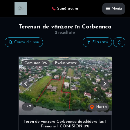
Sună acum
Meniu
Terenuri de vânzare în Corbeanca
2 rezultate
Caută din nou
Filtrează
Comision 0%
Exclusivitate
Previous
Next
1
/
7
Harta
Teren de vanzare Corbeanca deschidere lac I
Primarie I COMISION 0%