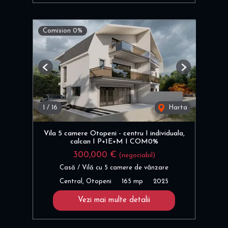
Comision 0%
Previous
Next
1
/
16
Harta
Vila 5 camere Otopeni - centru I individuala,
calcan I P+1E+M I COM0%
300,000 €
(negociabil)
Casă / Vilă cu 5 camere de vânzare
Central, Otopeni
165 mp
2025
Vezi mai multe detalii