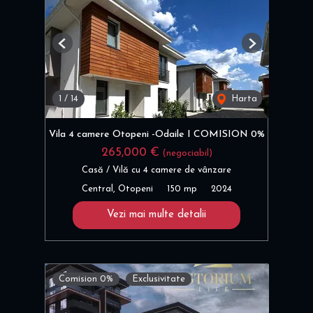
Previous
Next
1
/
14
Harta
Vila 4 camere Otopeni -Odaile I COMISION 0%
265,000 €
(negociabil)
Casă / Vilă cu 4 camere de vânzare
Central, Otopeni
150 mp
2024
Vezi mai multe detalii
Comision 0%
Exclusivitate