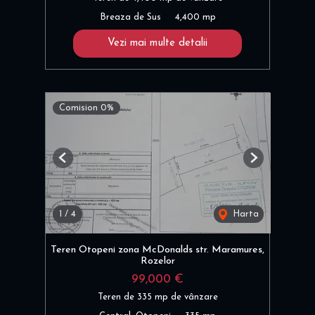
Breaza de Sus
4,400 mp
Vezi mai multe detalii
Comision 0%
Previous
Next
1
/
4
Harta
Teren Otopeni zona McDonalds str. Maramures,
Rozelor
99,000 €
Teren de 335 mp de vânzare