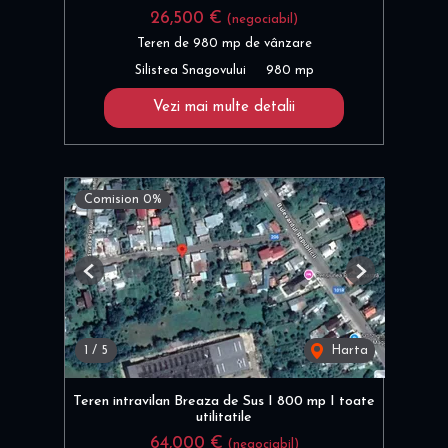
26,500 €
(negociabil)
Teren de 980 mp de vânzare
Silistea Snagovului
980 mp
Vezi mai multe detalii
Comision 0%
Previous
Next
1
/
5
Harta
Teren intravilan Breaza de Sus I 800 mp I toate
utilitatile
64,000 €
(negociabil)