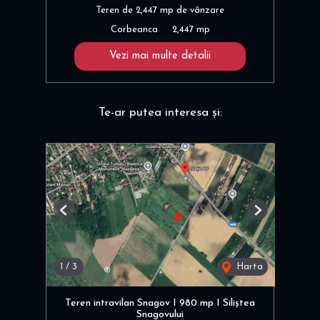
Teren de 2,447 mp de vânzare
Corbeanca
2,447 mp
Vezi mai multe detalii
Te-ar putea interesa și:
Previous
Next
1
/
3
Harta
Teren intravilan Snagov I 980 mp I Siliștea
Snagovului