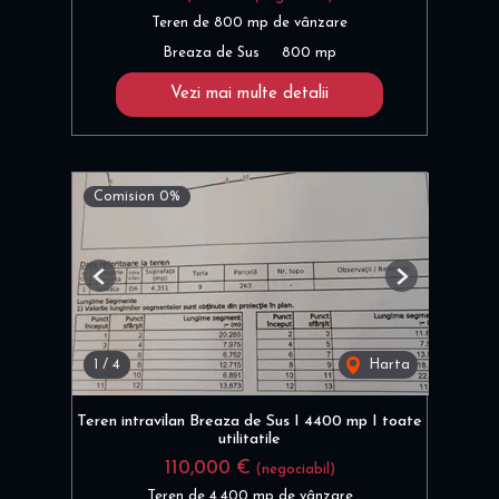
Teren de 800 mp de vânzare
Breaza de Sus
800 mp
Vezi mai multe detalii
Comision 0%
Previous
Next
1
/
4
Harta
Teren intravilan Breaza de Sus I 4400 mp I toate
utilitatile
110,000 €
(negociabil)
Teren de 4,400 mp de vânzare