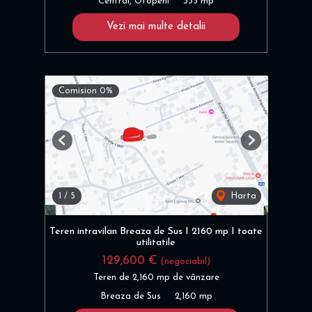
Central, Otopeni
335 mp
Vezi mai multe detalii
Comision 0%
Previous
Next
1
/
5
Harta
Teren intravilan Breaza de Sus I 2160 mp I toate
utilitatile
129,600 €
(negociabil)
Teren de 2,160 mp de vânzare
Breaza de Sus
2,160 mp