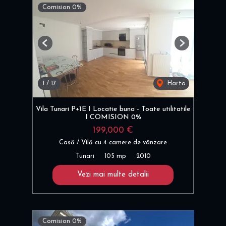
Comision 0%
Previous
Next
1
/
17
Harta
Vila Tunari P+1E I Locatie buna - Toate utilitatile
I COMISION 0%
199,000 €
Casă / Vilă cu 4 camere de vânzare
Tunari
105 mp
2010
Vezi mai multe detalii
Comision 0%