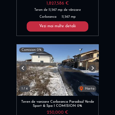
1,827,586 €
Teren de 11,567 mp de vânzare
Corbeanca
11,567 mp
Vezi mai multe detalii
Comision 0%
Previous
Next
1
/
4
Harta
Teren de vanzare Corbeanca Paradisul Verde
Sport & Spa I COMISION 0%
250,000 €