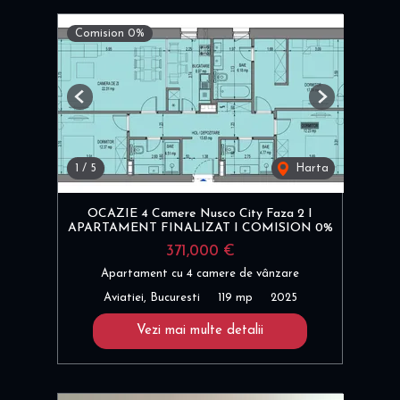
Comision 0%
Previous
Next
1
/
5
Harta
OCAZIE 4 Camere Nusco City Faza 2 I
APARTAMENT FINALIZAT I COMISION 0%
371,000 €
Apartament cu 4 camere de vânzare
Aviatiei, Bucuresti
119 mp
2025
Vezi mai multe detalii