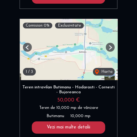
Comision 0%
Exclusivitate
Previous
Next
1
/
3
Harta
Teren intravilan Butimanu - Hodarasti - Cornesti
- Bujoreanca
50,000 €
Teren de 10,000 mp de vânzare
Butimanu
10,000 mp
Vezi mai multe detalii