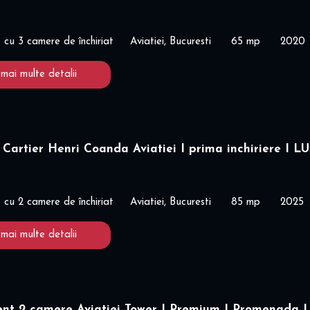
cu 3 camere de închiriat
Aviatiei, Bucuresti
65 mp
2020
 mai multe detalii
Cartier Henri Coanda Aviatiei I prima inchiriere I LU
cu 2 camere de închiriat
Aviatiei, Bucuresti
85 mp
2025
 mai multe detalii
nt 2 camere Aviatiei Tower I Premium I Promenada I