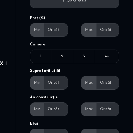
Preț (€)
Min
Max
Camere
1
2
3
4+
X I
Suprafață utilă
Min
Max
An construcție
Min
Max
Etaj