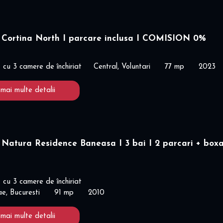
 Cortina North I parcare inclusa I COMISION 0%
cu 3 camere de închiriat
Central, Voluntari
77 mp
2023
 mai multe detalii
Natura Residence Baneasa I 3 bai I 2 parcari + boxa
cu 3 camere de închiriat
e, Bucuresti
91 mp
2010
 mai multe detalii