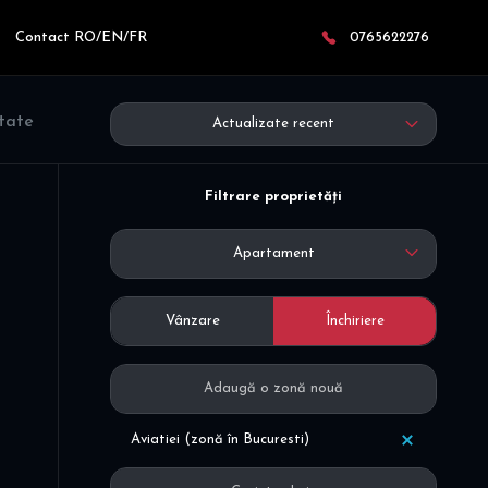
Contact RO/EN/FR
0765622276
ltate
Actualizate recent
Filtrare proprietăți
Apartament
Vânzare
Închiriere
Aviatiei (zonă în Bucuresti)