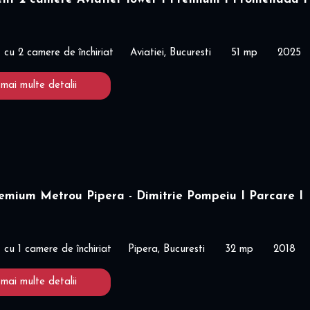
cu 2 camere de închiriat
Aviatiei, Bucuresti
51 mp
2025
 mai multe detalii
emium Metrou Pipera - Dimitrie Pompeiu I Parcare I
cu 1 camere de închiriat
Pipera, Bucuresti
32 mp
2018
 mai multe detalii