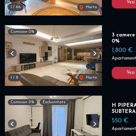
Vezi
1
/
66
Harta
Comision 0%
3 camere
0%
1,800 €
Previous
Next
Apartament 
Vezi
1
/
8
Harta
Comision 0%
Exclusivitate
H PIPER
SUBTER
550 €
Previous
Next
Apartament 