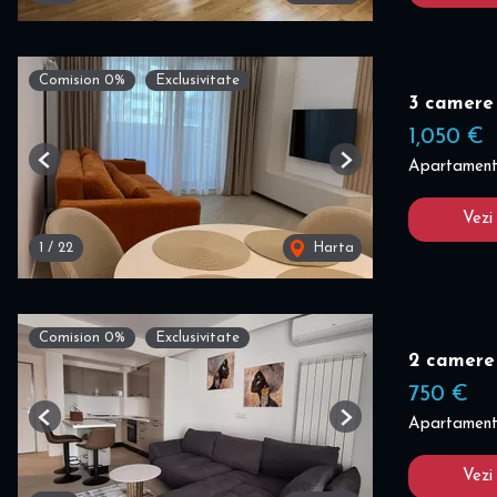
Comision 0%
Exclusivitate
3 camere
1,050 €
Apartament 
Previous
Next
Vezi
1
/
22
Harta
Comision 0%
Exclusivitate
2 camere
750 €
Apartament 
Previous
Next
Vezi