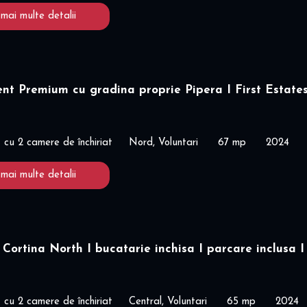
 mai multe detalii
t Premium cu gradina proprie Pipera I First Estates
cu 2 camere de închiriat
Nord, Voluntari
67 mp
2024
 mai multe detalii
Cortina North I bucatarie inchisa I parcare inclusa I
cu 2 camere de închiriat
Central, Voluntari
65 mp
2024