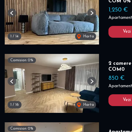
COM 0%
1,250 €
Previous
Next
Apartament 
Vezi
1
/
14
Harta
Comision 0%
2 camere 
COM0
850 €
Previous
Next
Apartament 
Vezi
1
/
16
Harta
Comision 0%
Apartame