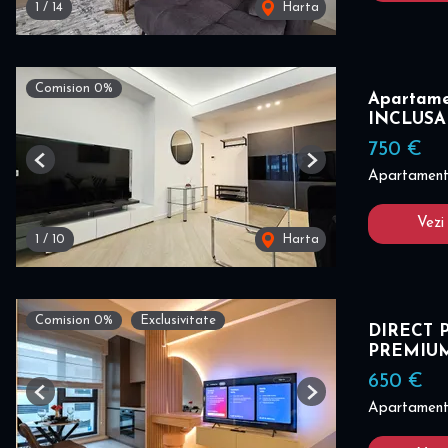
1
/
14
Harta
Comision 0%
Apartame
INCLUSA
750 €
Previous
Next
Apartament 
Vezi
1
/
10
Harta
Comision 0%
Exclusivitate
DIRECT P
PREMIU
650 €
Previous
Next
Apartament 