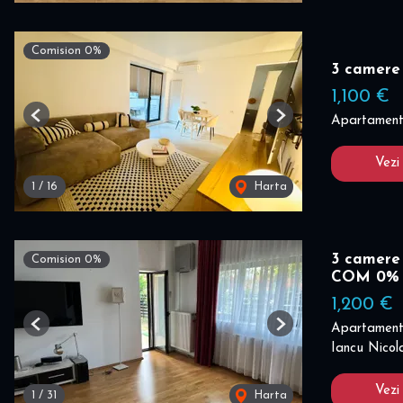
Comision 0%
3 camere
1,100 €
Apartament 
Previous
Next
Vezi
1
/
16
Harta
3 camere 
Comision 0%
COM 0%
1,200 €
Apartament 
Previous
Next
Iancu Nicola
Vezi
1
/
31
Harta