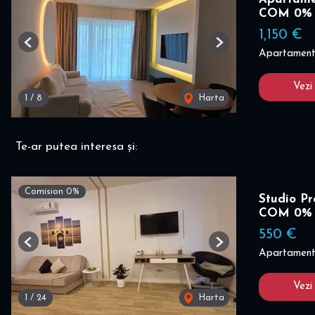
COM 0%
1,150 €
Previous
Next
Apartament 
Vezi
1
/
8
Harta
Te-ar putea interesa și:
Comision 0%
Studio Pr
COM 0%
550 €
Previous
Next
Apartament 
Vezi
1
/
24
Harta