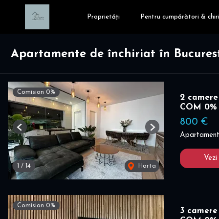
Proprietăți
Pentru cumpărători & chiri
Apartamente de închiriat în Bucurest
Comision 0%
2 camere 
COM 0%
800 €
Previous
Next
Apartament 
Vezi
1
/
14
Harta
Comision 0%
3 camere