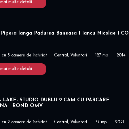
 mai multe detalii
 Pipera langa Padurea Baneasa I Iancu Nicolae I C
cu 3 camere de închiriat
Central, Voluntari
127 mp
2014
 mai multe detalii
A LAKE- STUDIO DUBLU 2 CAM CU PARCARE
ANA - ROND OMV
cu 2 camere de închiriat
Central, Voluntari
37 mp
2021