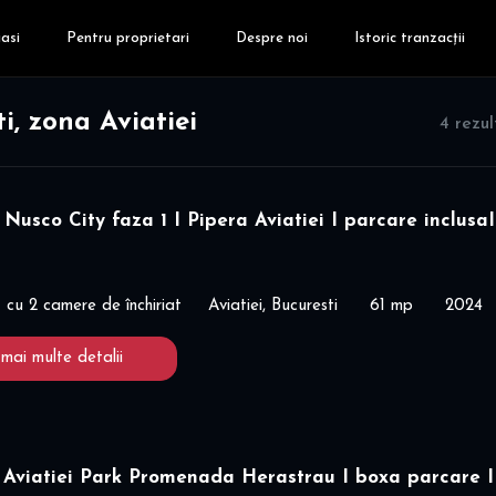
asi
Pentru proprietari
Despre noi
Istoric tranzacții
i, zona Aviatiei
4 rezu
Nusco City faza 1 I Pipera Aviatiei I parcare inclusaI
cu 2 camere de închiriat
Aviatiei, Bucuresti
61 mp
2024
 mai multe detalii
 Aviatiei Park Promenada Herastrau I boxa parcare I