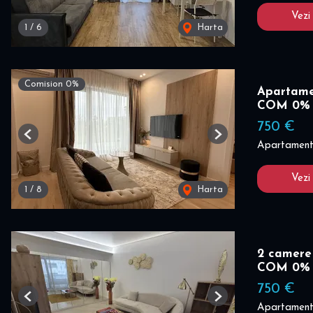
Vezi
1
/
6
Harta
Comision 0%
Apartamen
COM 0%
750 €
Previous
Next
Apartament 
Vezi
1
/
8
Harta
2 camere 
COM 0%
750 €
Previous
Next
Apartament 