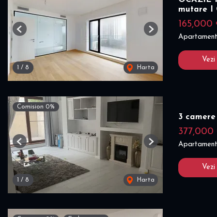
mutare 
165,000
Previous
Next
Apartament
Vezi
1
/
8
Harta
Comision 0%
3 camere
377,000
Apartament
Previous
Next
Vezi
1
/
8
Harta