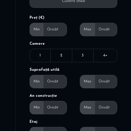
Preț (€)
Min
Max
Camere
1
2
3
4+
Suprafață utilă
Min
Max
An construcție
Min
Max
Etaj