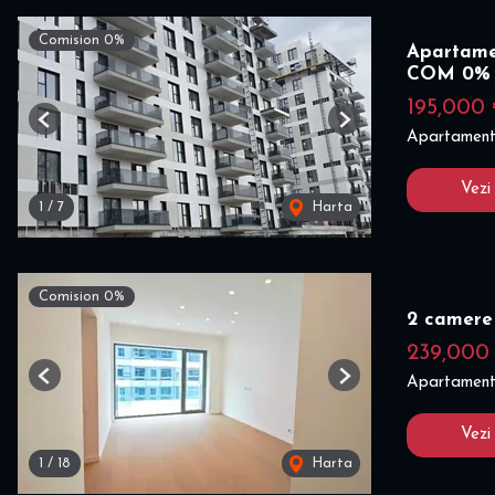
Comision 0%
Apartamen
COM 0%
195,000
Previous
Next
Apartament
Vezi
1
/
7
Harta
Comision 0%
2 camere 
239,000
Apartament
Previous
Next
Vezi
1
/
18
Harta