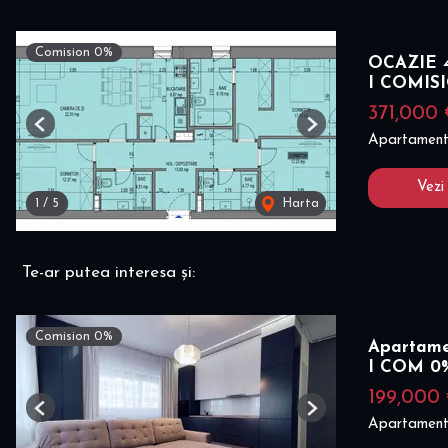
Comision 0%
OCAZIE 4
I COMIS
371,000
Previous
Next
Apartament
Vezi
1
/
5
Harta
Te-ar putea interesa și:
Comision 0%
Apartame
I COM 0
199,000
Previous
Next
Apartament