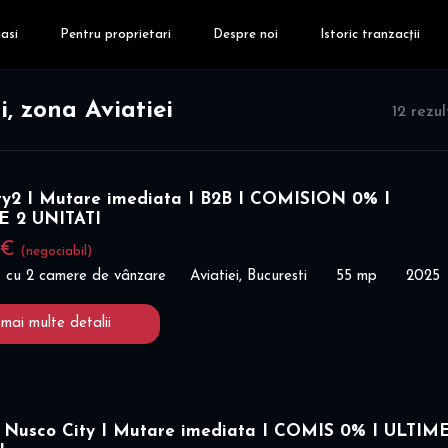
asi
Pentru proprietari
Despre noi
Istoric tranzacții
, zona Aviatiei
12 rezu
ty2 I Mutare imediata I B2B I COMISION 0% I
E 2 UNITATI
 €
(negociabil)
 cu 2 camere de vânzare
Aviatiei, Bucuresti
55 mp
2025
 mai multe detalii
 Nusco City I Mutare imediata I COMIS 0% I ULTIM