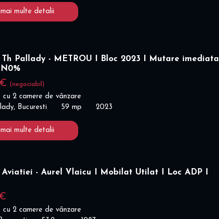
 mai multe detalii
 Th Pallady - METROU I Bloc 2023 I Mutare imediata
ON0%
 €
(negociabil)
 cu 2 camere de vânzare
lady, Bucuresti
59 mp
2023
 mai multe detalii
Aviatiei - Aurel Vlaicu I Mobilat Utilat I Loc ADP I
%
 €
 cu 2 camere de vânzare