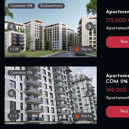
Comision 0%
Exclusivitate
Apartmen
175,000
Apartament
Previous
Next
Vezi
1
/
19
Harta
Comision 0%
Apartamen
COM 0%
199,000
Previous
Next
Apartament
Vezi
1
/
4
Harta