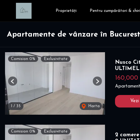
Proprietăți
Pentru cumpărători & chiri
Apartamente de vânzare în Bucuresti
Comision 0%
Exclusivitate
Nusco Ci
ULTIMEL
160,000
Previous
Next
Apartament
Vezi
1
/
35
Harta
Comision 0%
Exclusivitate
2 camere