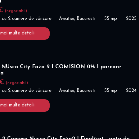
I
 €
(negociabil)
 cu 2 camere de vânzare
Aviatiei, Bucuresti
55 mp
2025
 mai multe detalii
 NUsco City Faza 2 I COMISION 0% I parcare
la
 €
(negociabil)
 cu 2 camere de vânzare
Aviatiei, Bucuresti
55 mp
2024
 mai multe detalii
 2 Camere Nusco City Faza2 I Finalizat - gata de