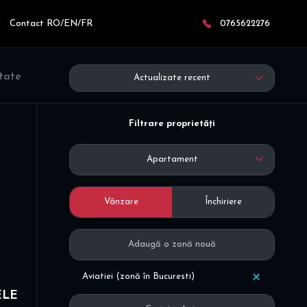
Contact RO/EN/FR
0765622276
ltate
Actualizate recent
Filtrare proprietăți
Apartament
Vânzare
Închiriere
Aviatiei (zonă în Bucuresti)
ELE