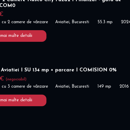
I COM0
 €
 cu 2 camere de vânzare
Aviatiei, Bucuresti
55.3 mp
202
 mai multe detalii
 Aviatiei I SU 134 mp + parcare I COMISION 0%
 €
(negociabil)
 cu 3 camere de vânzare
Aviatiei, Bucuresti
149 mp
2016
 mai multe detalii