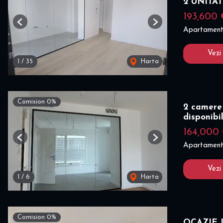
2 UNITAT
193,600
Previous
Next
Apartament
Vezi
1
/
35
Harta
Comision 0%
2 camere
disponibi
164,000
Previous
Next
Apartament
Vezi
1
/
6
Harta
Comision 0%
OCAZIE I