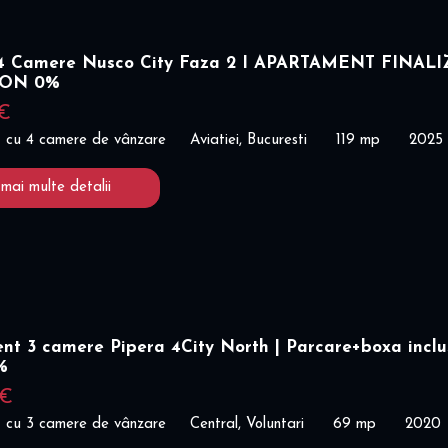
 Camere Nusco City Faza 2 I APARTAMENT FINALI
ION 0%
 €
 cu 4 camere de vânzare
Aviatiei, Bucuresti
119 mp
2025
 mai multe detalii
nt 3 camere Pipera 4City North | Parcare+boxa inclu
%
 €
 cu 3 camere de vânzare
Central, Voluntari
69 mp
2020