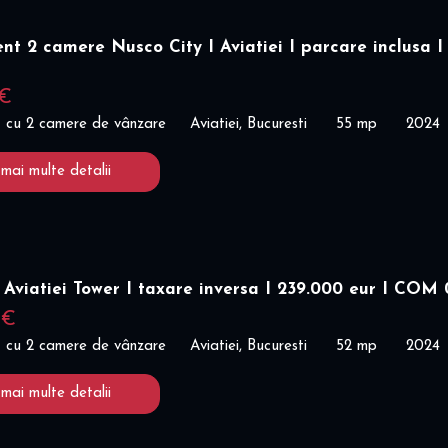
t 2 camere Nusco City I Aviatiei I parcare inclusa I
 €
 cu 2 camere de vânzare
Aviatiei, Bucuresti
55 mp
2024
 mai multe detalii
Aviatiei Tower I taxare inversa I 239.000 eur I COM
 €
 cu 2 camere de vânzare
Aviatiei, Bucuresti
52 mp
2024
 mai multe detalii