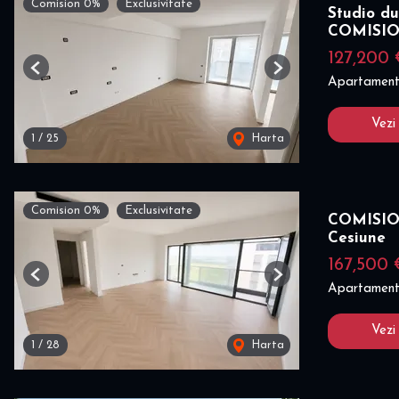
Comision 0%
Exclusivitate
Studio du
COMISI
127,200 
Previous
Next
Apartament
Vezi
1
/
25
Harta
Comision 0%
Exclusivitate
COMISION
Cesiune
167,500 
Previous
Next
Apartament
Vezi
1
/
28
Harta