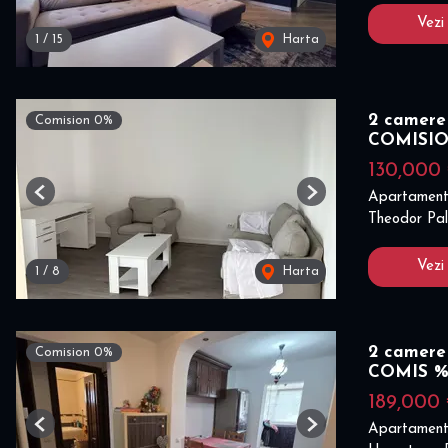
Vezi
1
/
15
Harta
2 camere
Comision 0%
COMISI
130,000
Apartament
Previous
Next
Theodor Pal
Vezi
1
/
8
Harta
2 camere 
Comision 0%
COMIS 
189,000
Apartament
Previous
Next