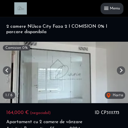
Meniu
2 camere NUsco City Faza 2 I COMISION 0% I
parcare disponibila
Comision 0%
Previous
Nex
1
/
6
Harta
164,000 €
ID CP3111773
(negociabil)
Apartament cu 2 camere de vânzare