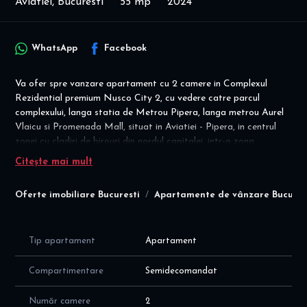
Aviatiei, Bucuresti
55 mp
2024
WhatsApp
Facebook
Va ofer spre vanzare apartament cu 2 camere in Complexul
Rezidential premium Nusco City 2, cu vedere catre parcul
complexului, langa statia de Metrou Pipera, langa metrou Aurel
Vlaicu si Promenada Mall, situat in Aviatiei - Pipera, in centrul
zonei cu cladiri de birouri din nordul capitalei, intr-o zona
deosebita si intr-o comunitate foarte selecta si moderna.
Citește mai mult
Detalii vanzare: COMISION AGENTIE = 0%
Oferte imobiliare Bucuresti
Apartamente de vânzare Bucures
- achizitie PJ : 169.000 euro, cu taxare inversa; termen predare:
vara 2026
- parcare subterana la nivel -1 este 25.000 euro, cu taxare
inversa
Tip apartament
Apartament
Apartamentul este decomandat, situat la etajul 1/11, cu vedere
Compartimentare
Semidecomandat
catre parcul nou din complex, intr-un imobil construit in 2026, cu
suprafata utila totala de 55 mp (50mp plus balcon de 5mp), cu
Număr camere
2