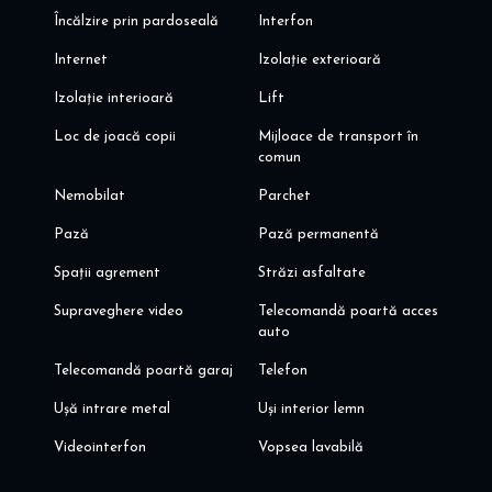
Încălzire prin pardoseală
Interfon
Internet
Izolație exterioară
Izolație interioară
Lift
Loc de joacă copii
Mijloace de transport în
comun
Nemobilat
Parchet
Pază
Pază permanentă
Spații agrement
Străzi asfaltate
Supraveghere video
Telecomandă poartă acces
auto
Telecomandă poartă garaj
Telefon
Ușă intrare metal
Uși interior lemn
Videointerfon
Vopsea lavabilă