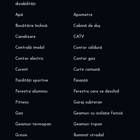
dizabilități
- magazine: Lidl, Kaufland, Mall Promenada
- acces rapid A3, centura Bucuresti
Apă
Apometre
- acces rapid aeroporturi Baneasa si Otopeni
- spitale si clinici medicale de stat si private (Spital Medicover,
Bucătărie închisă
Cabină de duș
Policlina Medicaver, clinica Regina Maria, etc)
Canalizare
CATV
Va invit sa programati o vizionare! Pentru mai multe detalii si
Centrală imobil
Contor căldură
oferte, va invit aici dinoiuimobiliare.ro
Contor electric
Contor gaz
Curent
Curte comună
Facilități sportive
Faianță
Ferestre aluminiu
Ferestre care se deschid
Fitness
Garaj subteran
Gaz
Geamuri cu izolație fonică
Geamuri termopan
Geamuri tripan
Gresie
Iluminat stradal