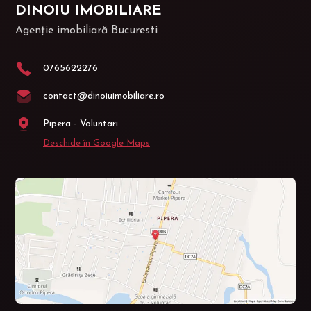
DINOIU IMOBILIARE
Agenție imobiliară Bucuresti
0765622276
contact@dinoiuimobiliare.ro
Pipera - Voluntari
Deschide în Google Maps