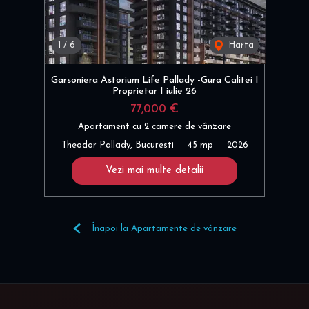
1
/
6
Harta
Garsoniera Astorium Life Pallady -Gura Calitei I
Proprietar I iulie 26
77,000 €
Apartament cu 2 camere de vânzare
Theodor Pallady, Bucuresti
45 mp
2026
Vezi mai multe detalii
Înapoi la Apartamente de vânzare