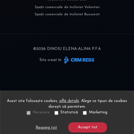
Spații comerciale de închiriat Voluntari
Spații comerciale de închiriat Bucuresti
©
2026
DINOIU ELENA-ALINA P.F.A
Site creat în
Acest site folosește cookies,
află detalii
.
Alege ce tipuri de cookies
dorești să permitem:
Necesare
Statistică
Marketing
Accept tot
Resping tot
Sună acum
Solicită vizionare