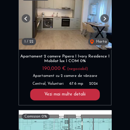
Previous
Next
1
/
22
Harta
Apartament 2 camere Pipera I Ivory Residence I
Mobilat lux I COM 0%
190,000 €
(negociabil)
Apartament cu 2 camere de vânzare
Central, Voluntari
67.6 mp
2024
Vezi mai multe detalii
Comision 0%