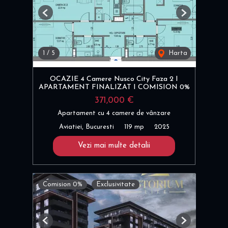
Previous
Next
1
/
5
Harta
OCAZIE 4 Camere Nusco City Faza 2 I
APARTAMENT FINALIZAT I COMISION 0%
371,000 €
Apartament cu 4 camere de vânzare
Aviatiei, Bucuresti
119 mp
2025
Vezi mai multe detalii
Comision 0%
Exclusivitate
Previous
Next