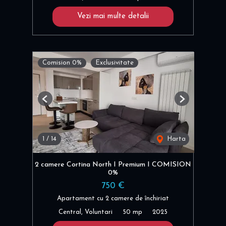
Vezi mai multe detalii
Comision 0%
Exclusivitate
Previous
Next
1
/
14
Harta
2 camere Cortina North I Premium I COMISION
0%
750 €
Apartament cu 2 camere de închiriat
Central, Voluntari
50 mp
2025