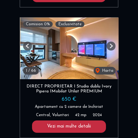
Comision 0%
Exclusivitate
Previous
Next
1
/
66
Harta
DIRECT PROPRIETAR I Studio dublu Ivory
Pipera IMobilat Utilat PREMIUM
650 €
Apartament cu 2 camere de închiriat
Central, Voluntari
42 mp
2024
Vezi mai multe detalii