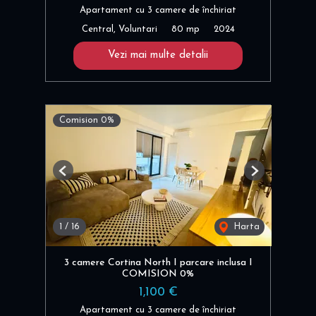
Apartament cu 3 camere de închiriat
Central, Voluntari
80 mp
2024
Vezi mai multe detalii
Comision 0%
Previous
Next
1
/
16
Harta
3 camere Cortina North I parcare inclusa I
COMISION 0%
1,100 €
Apartament cu 3 camere de închiriat