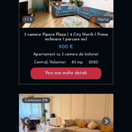
1
/
8
Harta
3 camere Pipera Plaza I 4 City North I Prima
inchiriere I parcare incl
900 €
Apartament cu 3 camere de închiriat
Central, Voluntari
83 mp
2020
Vezi mai multe detalii
Comision 0%
Previous
Next