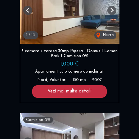
Previous
Next
1
/
10
Harta
3 camere + terasa 30mp Pipera - Domus I Lemon
Park I Comision 0%
1,000 €
Apartament cu 3 camere de închiriat
Nord, Voluntari
130 mp
2007
Vezi mai multe detalii
Comision 0%