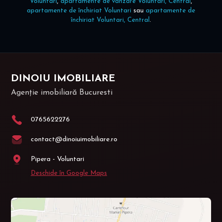
Voluntari
,
apartamente de vânzare Voluntari, Central
,
apartamente de închiriat Voluntari
sau
apartamente de
închiriat Voluntari, Central
.
DINOIU IMOBILIARE
Agenție imobiliară Bucuresti
0765622276
contact@dinoiuimobiliare.ro
Pipera - Voluntari
Deschide în Google Maps