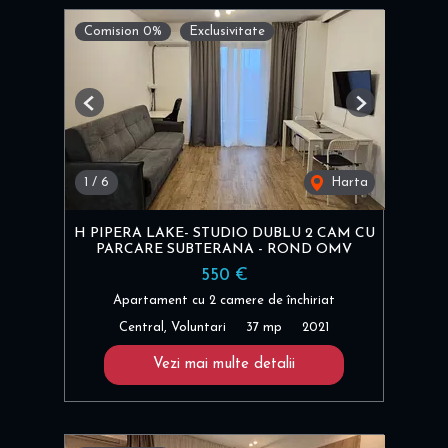
Comision 0%
Exclusivitate
Previous
Next
1
/
6
Harta
H PIPERA LAKE- STUDIO DUBLU 2 CAM CU
PARCARE SUBTERANA - ROND OMV
550 €
Apartament cu 2 camere de închiriat
Central, Voluntari
37 mp
2021
Vezi mai multe detalii