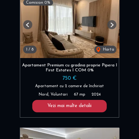
Comision 0%
Previous
Next
1
/
8
Harta
Apartament Premium cu gradina proprie Pipera I
First Estates I COM 0%
750 €
Apartament cu 2 camere de închiriat
Nord, Voluntari
67 mp
2024
Vezi mai multe detalii