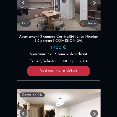
Previous
Next
1
/
8
Harta
Apartament 3 camere Cortina126 Iancu Nicolae
I 2 parcari I COMISION 0%
1,400 €
Apartament cu 3 camere de închiriat
Central, Voluntari
100 mp
2024
Vezi mai multe detalii
Comision 0%
Previous
Next