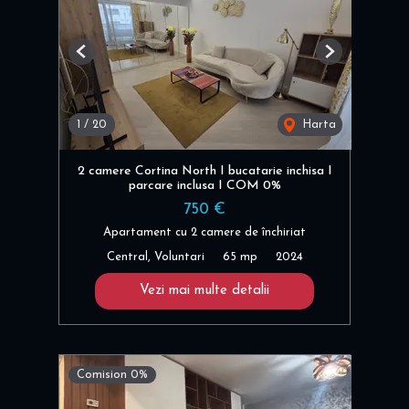
Previous
Next
1
/
20
Harta
2 camere Cortina North I bucatarie inchisa I
parcare inclusa I COM 0%
750 €
Apartament cu 2 camere de închiriat
Central, Voluntari
65 mp
2024
Vezi mai multe detalii
Comision 0%