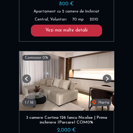
800 €
Apartament cu 2 camere de închiriat
Central, Voluntari
70 mp
2010
Vezi mai multe detalii
Comision 0%
Previous
Next
1
/
16
Harta
3 camere Cortina 126 Iancu Nicolae | Prima
inchiriere IParcareI COM0%
2,000 €