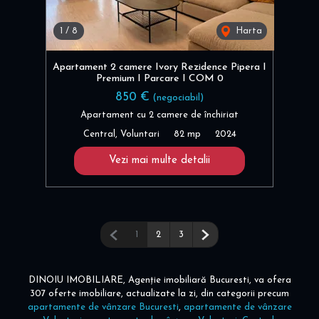
1
/
8
Harta
Apartament 2 camere Ivory Rezidence Pipera I
Premium I Parcare I COM 0
850 €
(negociabil)
Apartament cu 2 camere de închiriat
Central, Voluntari
82 mp
2024
Vezi mai multe detalii
Pagina anterioară
Pagina următoare
1
2
3
DINOIU IMOBILIARE, Agenție imobiliară Bucuresti, va ofera
307 oferte imobiliare, actualizate la zi, din categorii precum
apartamente de vânzare Bucuresti
,
apartamente de vânzare