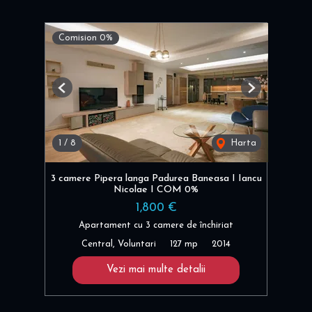
Comision 0%
Previous
Next
1
/
8
Harta
3 camere Pipera langa Padurea Baneasa I Iancu
Nicolae I COM 0%
1,800 €
Apartament cu 3 camere de închiriat
Central, Voluntari
127 mp
2014
Vezi mai multe detalii