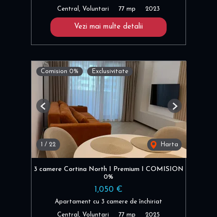
Central, Voluntari
77 mp
2023
Vezi mai multe detalii
Comision 0%
Exclusivitate
Previous
Next
1
/
22
Harta
3 camere Cortina North I Premium I COMISION
0%
1,050 €
Apartament cu 3 camere de închiriat
Central, Voluntari
77 mp
2025