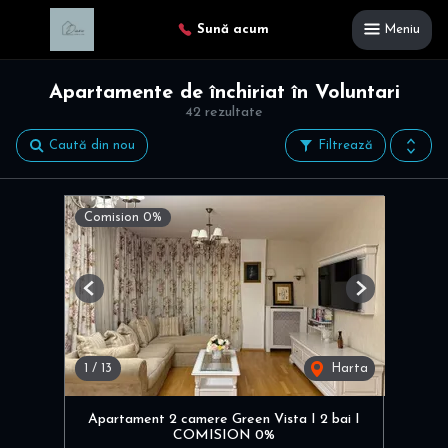
Sună acum
Meniu
Apartamente de închiriat în Voluntari
42 rezultate
Caută din nou
Filtrează
Comision 0%
Previous
Next
1
/
13
Harta
Apartament 2 camere Green Vista I 2 bai I
COMISION 0%