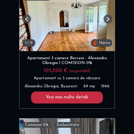
Previous
Next
1
/
9
Harta
Apartament 3 camere Berceni - Alexandru
Obregia I COMISION 0%
105,000 €
(negociabil)
Apartament cu 3 camere de vânzare
Alexandru Obregia, Bucuresti
69 mp
1966
Vezi mai multe detalii
Comision 0%
Exclusivitate