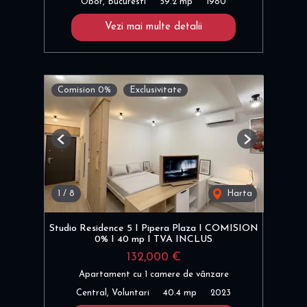
Obor, Bucuresti
59.2 mp
1980
Vezi mai multe detalii
Comision 0%
Exclusivitate
Previous
Next
1
/
8
Harta
Studio Residence 5 I Pipera Plaza I COMISION
0% I 40 mp I TVA INCLUS
132,000 €
Apartament cu 1 camere de vânzare
Central, Voluntari
40.4 mp
2023