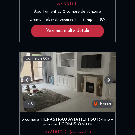
85,990 €
Apartament cu 2 camere de vânzare
Drumul Taberei, Bucuresti
51 mp
1974
Vezi mai multe detalii
Comision 0%
Previous
Next
1
/
8
Harta
3 camere HERASTRAU AVIATIEI I SU 134 mp +
parcare I COMISION 0%
377,000 €
(negociabil)