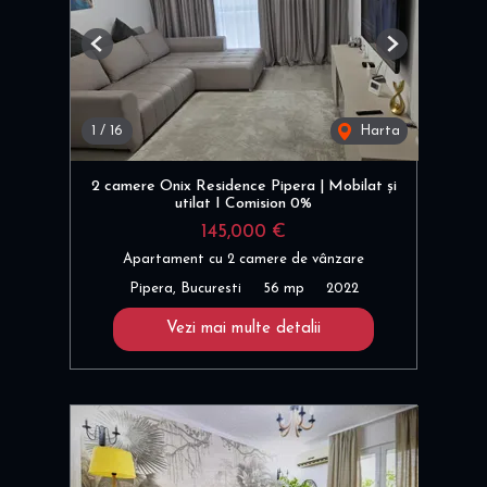
Previous
Next
1
/
16
Harta
2 camere Onix Residence Pipera | Mobilat și
utilat I Comision 0%
145,000 €
Apartament cu 2 camere de vânzare
Pipera, Bucuresti
56 mp
2022
Vezi mai multe detalii