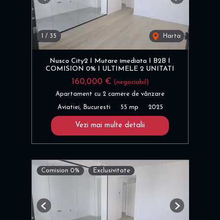
Previous
Next
1
/
35
Harta
Nusco City2 I Mutare imediata I B2B I
COMISION 0% I ULTIMELE 2 UNITATI
160,000 €
(negociabil)
Apartament cu 2 camere de vânzare
Aviatiei, Bucuresti
55 mp
2025
Vezi mai multe detalii
Comision 0%
Exclusivitate
Previous
Next