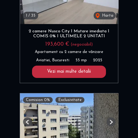
1
/
35
Harta
2 camere Nusco City I Mutare imediata I
COMIS 0% I ULTIMELE 2 UNITATI
193,600 €
(negociabil)
Apartament cu 2 camere de vânzare
Aviatiei, Bucuresti
55 mp
2025
Vezi mai multe detalii
Comision 0%
Exclusivitate
Previous
Next