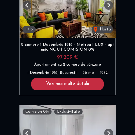
Previous
Next
1
/
8
Harta
2 camere 1 Decembrie 1918 - Metrou I LUX - apt
unic NOU I COMISION 0%
97,209 €
Apartament cu 2 camere de vânzare
1 Decembrie 1918, Bucuresti
36 mp
1972
Vezi mai multe detalii
Comision 0%
Exclusivitate