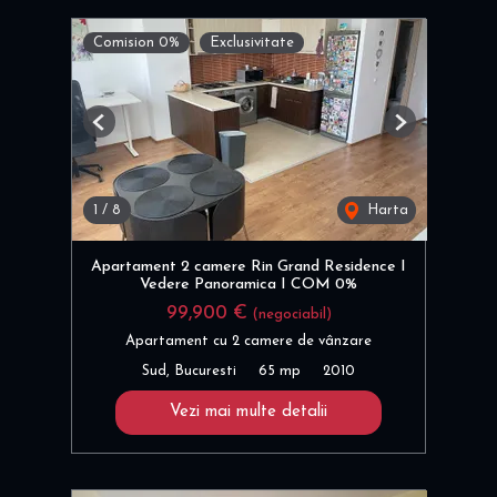
Comision 0%
Exclusivitate
Previous
Next
1
/
8
Harta
Apartament 2 camere Rin Grand Residence I
Vedere Panoramica I COM 0%
99,900 €
(negociabil)
Apartament cu 2 camere de vânzare
Sud, Bucuresti
65 mp
2010
Vezi mai multe detalii