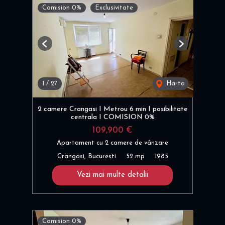
Comision 0%
Exclusivitate
Previous
Next
1
/
27
Harta
2 camere Crangasi I Metrou 6 min I posibilitate
centrala I COMISION 0%
109,900 €
Apartament cu 2 camere de vânzare
Crangasi, Bucuresti
52 mp
1985
Vezi mai multe detalii
Comision 0%