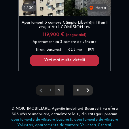
1
/
30
Harta
Apartament 3 camere Câmpia Libertății Titan I
etaj 10/10 I COMISION 0%
119,900 €
(negociabil)
Apartament cu 3 camere de vânzare
Titan, Bucuresti
62.5 mp
1971
Vezi mai multe detalii
Pagina anterioară
...
Pagina următoare
1
2
11
DINOIU IMOBILIARE, Agenție imobiliară Bucuresti, va ofera
306 oferte imobiliare, actualizate la zi, din categorii precum
apartamente de vânzare Bucuresti
,
apartamente de vânzare
Voluntari
,
apartamente de vânzare Voluntari, Central
,