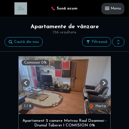
Sună acum
Meniu
Apartamente de vânzare
156 rezultate
Caută din nou
Filtrează
Comision 0%
Previous
Next
1
/
8
Harta
Apartament 2 camere Metrou Raul Doamnei -
Drumul Taberei I COMISION 0%