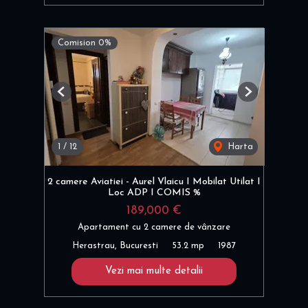
Comision 0%
Previous
Next
1
/
12
Harta
2 camere Aviatiei - Aurel Vlaicu I Mobilat Utilat I
Loc ADP I COMIS %
189,000 €
Apartament cu 2 camere de vânzare
Herastrau, Bucuresti
53.2 mp
1987
Vezi mai multe detalii