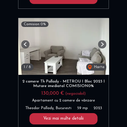
Comision 0%
Previous
Next
1
/
8
Harta
2 camere Th Pallady - METROU I Bloc 2023 I
Mutare imediataI COMISION0%
130,000 €
(negociabil)
Apartament cu 2 camere de vânzare
Theodor Pallady, Bucuresti
59 mp
2023
Vezi mai multe detalii