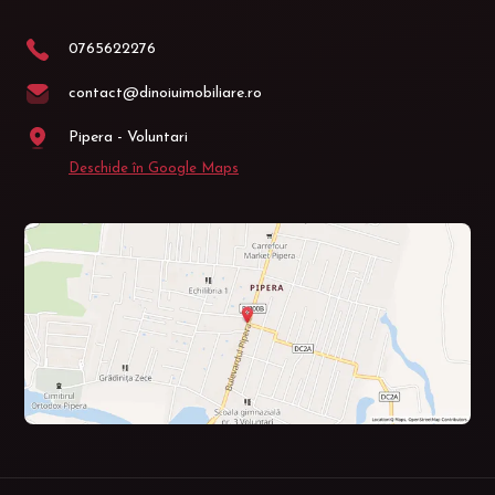
0765622276
contact@dinoiuimobiliare.ro
Pipera - Voluntari
Deschide în Google Maps