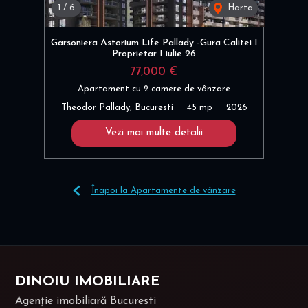
1
/
6
Harta
Garsoniera Astorium Life Pallady -Gura Calitei I
Proprietar I iulie 26
77,000 €
Apartament cu 2 camere de vânzare
Theodor Pallady, Bucuresti
45 mp
2026
Vezi mai multe detalii
Înapoi la Apartamente de vânzare
DINOIU IMOBILIARE
Agenție imobiliară Bucuresti