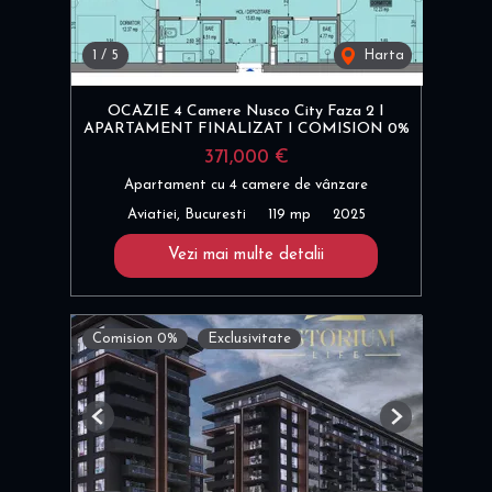
1
/
5
Harta
OCAZIE 4 Camere Nusco City Faza 2 I
APARTAMENT FINALIZAT I COMISION 0%
371,000 €
Apartament cu 4 camere de vânzare
Aviatiei, Bucuresti
119 mp
2025
Vezi mai multe detalii
Comision 0%
Exclusivitate
Previous
Next