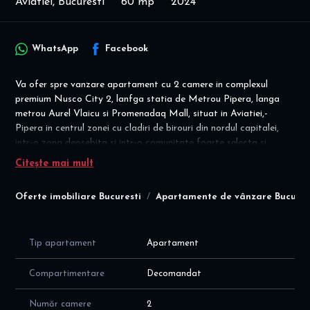
Aviatiei, Bucuresti
60 mp
2024
WhatsApp
Facebook
Va ofer spre vanzare apartament cu 2 camere in complexul
premium Nusco City 2, lanfga statia de Metrou Pipera, langa
metrou Aurel Vlaicu si Promenadaq Mall, situat in Aviatiei,-
Pipera in centrul zonei cu cladiri de birouri din nordul capitalei,
intr-o zona deosebita si intr-o comunitate foarte selecta si
moderna.
Citește mai mult
Detalii vanzare: - cesiune antecontract
Oferte imobiliare Bucuresti
Apartamente de vânzare Bucures
- achizitie PJ : 199.000 euro, cu taxare inversa
- achizitie PF: 199.000 euro, plus TVA 21%
Apartamentul este decomandat, tip 7, situat la etajul 10/11, intr-
Tip apartament
Apartament
un imobil construit in 2025, cu suprafata utila totala de 60 mp
(53,28 mp plus balcon de 7,13 mp), cu o compartimentare
Compartimentare
Decomandat
inteligenta si spatii vitrate mari, dupa cum urmeaza:
- hol intrare de 6 mp
Număr camere
2