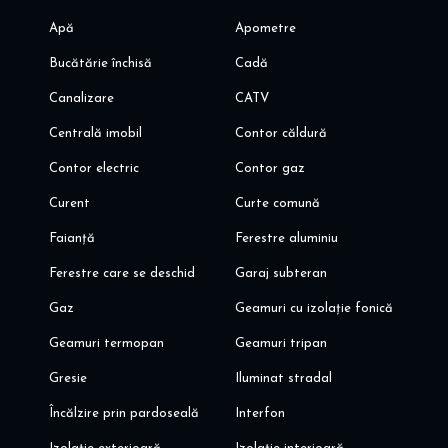
- spitale si clinici medicale de stat si private (Spital Medicover,
Apă
Apometre
Policlina Medicaver, clinica Regina Maria, etc)
Bucătărie închisă
Cadă
Va invit sa programati o vizionare!
Alina Dinoiu
Canalizare
CATV
Centrală imobil
Contor căldură
Contor electric
Contor gaz
Curent
Curte comună
Faianță
Ferestre aluminiu
Ferestre care se deschid
Garaj subteran
Gaz
Geamuri cu izolație fonică
Geamuri termopan
Geamuri tripan
Gresie
Iluminat stradal
Încălzire prin pardoseală
Interfon