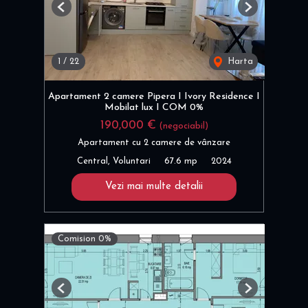
Previous
Next
1
/
22
Harta
Apartament 2 camere Pipera I Ivory Residence I
Mobilat lux I COM 0%
190,000 €
(negociabil)
Apartament cu 2 camere de vânzare
Central, Voluntari
67.6 mp
2024
Vezi mai multe detalii
Comision 0%
Previous
Next