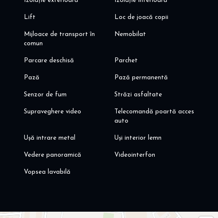
Izolație exterioară
Izolație interioară
Lift
Loc de joacă copii
Mijloace de transport în
Nemobilat
comun
Parcare deschisă
Parchet
Pază
Pază permanentă
Senzor de fum
Străzi asfaltate
Supraveghere video
Telecomandă poartă acces
auto
Ușă intrare metal
Uși interior lemn
Vedere panoramică
Videointerfon
Vopsea lavabilă