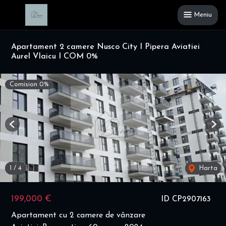
Meniu
Apartament 2 camere Nusco City I Pipera Aviatiei
Aurel Vlaicu I COM 0%
Comision 0%
Previous
Nex
1
/
4
Harta
199,000 €
ID CP2907163
Apartament cu 2 camere de vânzare