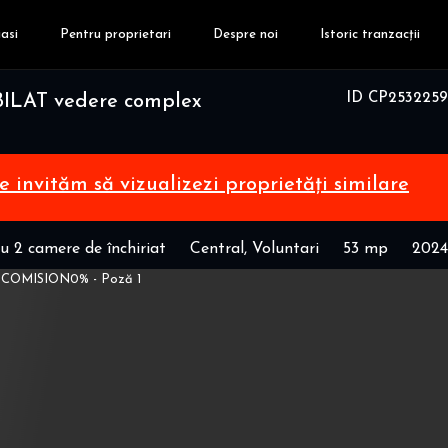
asi
Pentru proprietari
Despre noi
Istoric tranzacții
ID CP2532259
ILAT vedere complex
te invităm să vizualizezi proprietăți similare
 2 camere de închiriat
Central, Voluntari
53 mp
2024