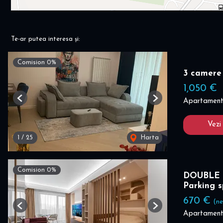
Te-ar putea interesa și:
Comision 0%
3 camere
1,050 €
Apartament 
Previous
Next
Vezi
1
/
25
Harta
Comision 0%
DOUBLE 
Parking 
670 €
(ne
Previous
Next
Apartament 