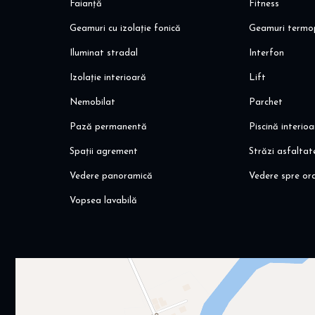
Faianță
Fitness
Geamuri cu izolație fonică
Geamuri termo
Iluminat stradal
Interfon
Izolație interioară
Lift
Nemobilat
Parchet
Pază permanentă
Piscină interio
Spații agrement
Străzi asfaltat
Vedere panoramică
Vedere spre or
Vopsea lavabilă