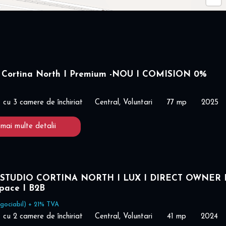
 Cortina North I Premium -NOU I COMISION 0%
cu 3 camere de închiriat
Central, Voluntari
77 mp
2025
 mai multe detalii
STUDIO CORTINA NORTH I LUX I DIRECT OWNER 
space I B2B
gociabil) + 21% TVA
cu 2 camere de închiriat
Central, Voluntari
41 mp
2024