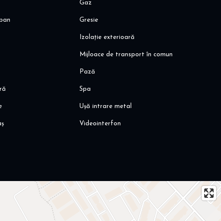
Gaz
pan
Gresie
Izolație exterioară
Mijloace de transport în comun
Pază
ară
Spa
e
Ușă intrare metal
aș
Videointerfon