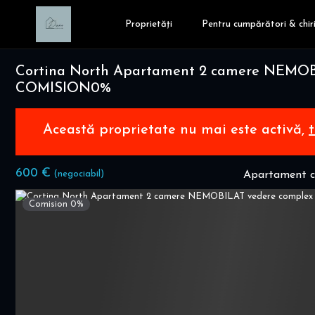
Proprietăți
Pentru cumpărători & chiri
Cortina North Apartament 2 camere NEMOB
COMISION0%
Această proprietate nu mai este activă,
600 €
(negociabil)
Apartament cu
Comision 0%