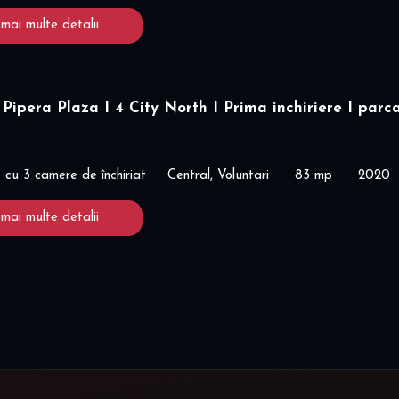
 mai multe detalii
Pipera Plaza I 4 City North I Prima inchiriere I parc
cu 3 camere de închiriat
Central, Voluntari
83 mp
2020
 mai multe detalii