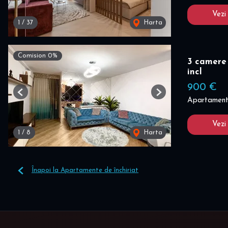
Vezi
1
/
37
Harta
Comision 0%
3 camere 
incl
900 €
Previous
Next
Apartament 
Vezi
1
/
8
Harta
Înapoi la Apartamente de închiriat