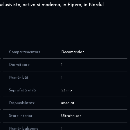
clusivista, activa si moderna, in Pipera, in Nordul
 utila de 45 mp plus balcon de 4,8 mp, cu un total de 53 mp
cataria este NEMOBILATA si NEUTILATA
Compartimentare
Decomandat
Dormitoare
1
 fiind unice in zona:
Număr băi
1
 de alergare de peste 1,5 km; zone verzi amenajate conform
Suprafață utilă
53 mp
Disponibilitate
imediat
si
Stare interior
Ultrafinisat
Număr balcoane
1