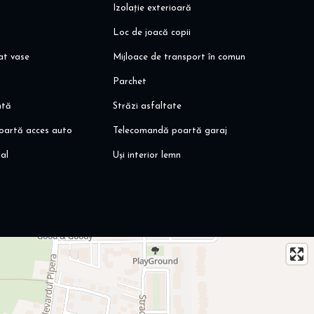
Izolație exterioară
Loc de joacă copii
at vase
Mijloace de transport în comun
Parchet
ntă
Străzi asfaltate
oartă acces auto
Telecomandă poartă garaj
al
Uși interior lemn