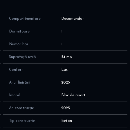
ngajati/elevi sau profesori la scolile din zona!
Compartimentare
Decomandat
arantie
cceptate animalele de companie
Dormitoare
1
e finalizat in 2025, cu suprafata utila de 54 mp, cu o
Număr băi
1
um urmeaza:
Suprafață utilă
54 mp
ining; aer conditionat
Confort
Lux
ditionat, TV
Anul finisării
2025
Imobil
Bloc de apart.
rzi amenajate; post paza si supraveghre video, locuri de joaca
An construcție
2025
Tip construcție
Beton