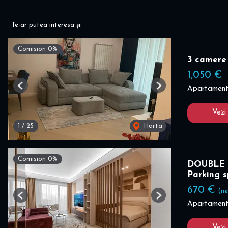
Te-ar putea interesa și:
Comision 0%
3 camere
1,050 €
Apartament 
Previous
Next
Vezi
1
/
25
Harta
Comision 0%
DOUBLE 
Parking 
670 €
(ne
Previous
Next
Apartament 
Vezi