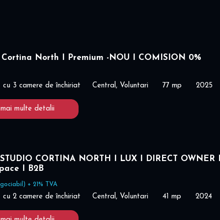
 Cortina North I Premium -NOU I COMISION 0%
cu 3 camere de închiriat
Central, Voluntari
77 mp
2025
 mai multe detalii
STUDIO CORTINA NORTH I LUX I DIRECT OWNER 
space I B2B
gociabil) + 21% TVA
cu 2 camere de închiriat
Central, Voluntari
41 mp
2024
 mai multe detalii