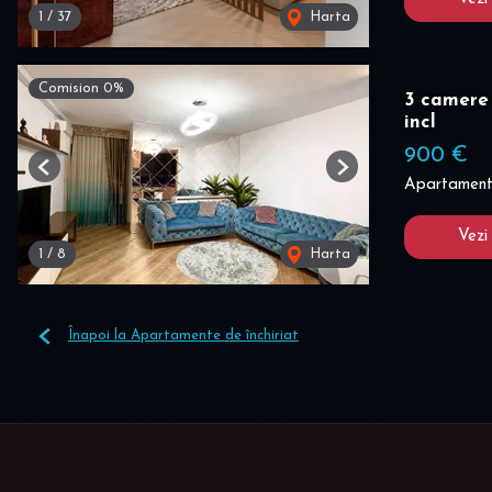
1
/
37
Harta
Comision 0%
3 camere 
incl
900 €
Previous
Next
Apartament 
Vezi
1
/
8
Harta
Înapoi la Apartamente de închiriat