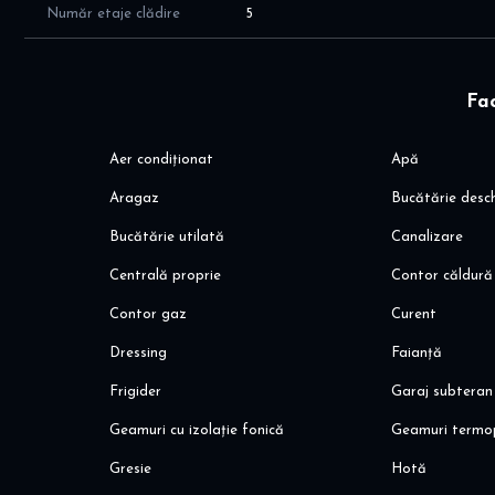
- parchet dublu stratificat; gresie & faianță Marazzi; obie
Număr etaje clădire
5
- tâmplărie tripan cu feronerie de aluminiu Schuco
- terase placate cu plăci sistem flotant
- ușă metalică securizată pentru intrare; uși de interior P
Fac
- prize încărcare mașini electrice
- camere cu înălțimi de 2,8ml
Aer condiționat
Apă
Facilitati locatie:
Aragaz
Bucătărie desc
- mijloace de transport: STB (301) si STV (450,449,459)
Bucătărie utilată
Canalizare
- 1 min pana la Padurea Baneasa - o oază de relaxare cu aer
- acces rapid la școlile private de top
Centrală proprie
Contor căldură
- activități recreative – aproape de grădina zoologică, pisc
Contor gaz
Curent
- conectivitate excelentă cu zona de business Pipera, DNC
Dressing
Faianță
Va invit sa programati o vizionare!
Frigider
Garaj subteran
Alina Dinoiu
pentru mai multe detalii si oferte, va invit aici: dinoiuimobi
Geamuri cu izolație fonică
Geamuri termo
Gresie
Hotă