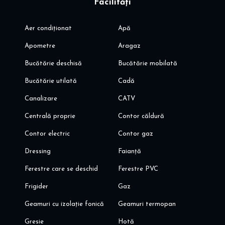
Facilități
Aer condiționat
Apă
Apometre
Aragaz
Bucătărie deschisă
Bucătărie mobilată
Bucătărie utilată
Cadă
Canalizare
CATV
Centrală proprie
Contor căldură
Contor electric
Contor gaz
Dressing
Faianță
Ferestre care se deschid
Ferestre PVC
Frigider
Gaz
Geamuri cu izolație fonică
Geamuri termopan
Gresie
Hotă