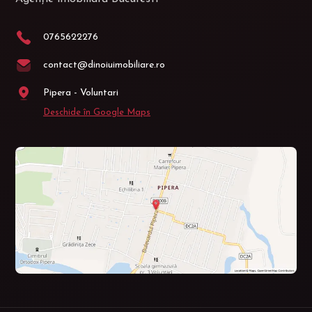
0765622276
contact@dinoiuimobiliare.ro
Pipera - Voluntari
Deschide în Google Maps