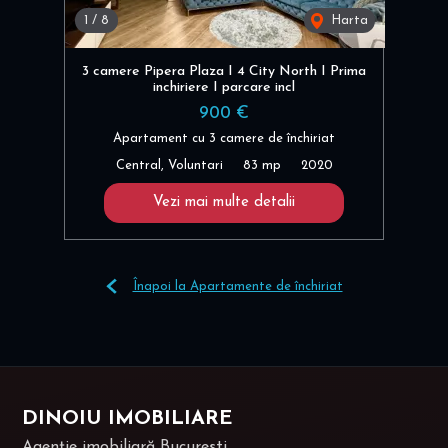
1
/
8
Harta
3 camere Pipera Plaza I 4 City North I Prima
inchiriere I parcare incl
900 €
Apartament cu 3 camere de închiriat
Central, Voluntari
83 mp
2020
Vezi mai multe detalii
Înapoi la Apartamente de închiriat
DINOIU IMOBILIARE
Agenție imobiliară Bucuresti