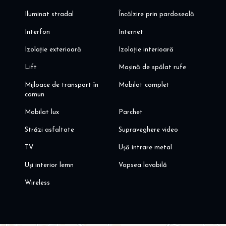
Iluminat stradal
Încălzire prin pardoseală
Interfon
Internet
Izolație exterioară
Izolație interioară
Lift
Mașină de spălat rufe
Mijloace de transport în
Mobilat complet
comun
Mobilat lux
Parchet
Străzi asfaltate
Supraveghere video
TV
Ușă intrare metal
Uși interior lemn
Vopsea lavabilă
Wireless