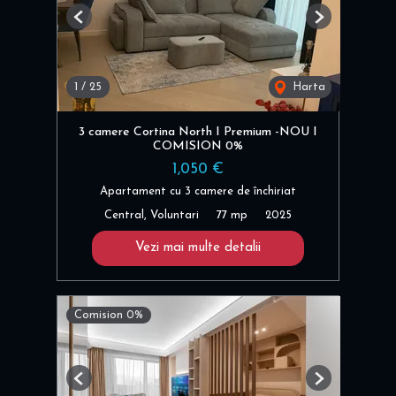
Previous
Next
1
/
25
Harta
3 camere Cortina North I Premium -NOU I
COMISION 0%
1,050 €
Apartament cu 3 camere de închiriat
Central, Voluntari
77 mp
2025
Vezi mai multe detalii
Comision 0%
Previous
Next