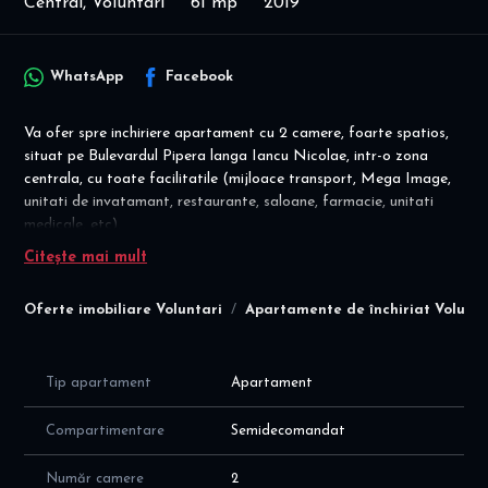
Central, Voluntari
61 mp
2019
WhatsApp
Facebook
Va ofer spre inchiriere apartament cu 2 camere, foarte spatios,
situat pe Bulevardul Pipera langa Iancu Nicolae, intr-o zona
centrala, cu toate facilitatile (mijloace transport, Mega Image,
unitati de invatamant, restaurante, saloane, farmacie, unitati
medicale, etc).
Citește mai mult
Disponibilitate imediata! Complet mobilat si utilat! Loc de
parcare inclus in pret!
Oferte imobiliare Voluntari
Apartamente de închiriat Volunta
Apartamentul este situat la etajul 3/4, intr-un bloc construit in
2019, cu suprafata utila de 61mp ( 53 mp + balcon de 8mp), cu o
compartimentare moderna si eficienta a spatiilor, dupa um
Tip apartament
Apartament
urmeaza:
- hol intrare cu cuier si dressing + hol interior
Compartimentare
Semidecomandat
- living spatios de 30 mp de cu zona de relaxare si zona de
dining; TV smart; spatii depozitare
Număr camere
2