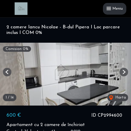
Meniu
2 camere Iancu Nicolae - B-dul Pipera I Loc parcare
inclus I COM 0%
Comision 0%
Previous
Nex
1
/
14
Harta
600 €
ID CP2994600
Apartament cu 2 camere de închiriat