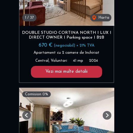
1
/
37
Harta
DOUBLE STUDIO CORTINA NORTH I LUX I
DIRECT OWNER I Parking space I B2B
670 €
(negociabil) + 21% TVA
Apartament cu 2 camere de închiriat
Central, Voluntari
41 mp
2024
Vezi mai multe detalii
Comision 0%
Previous
Next