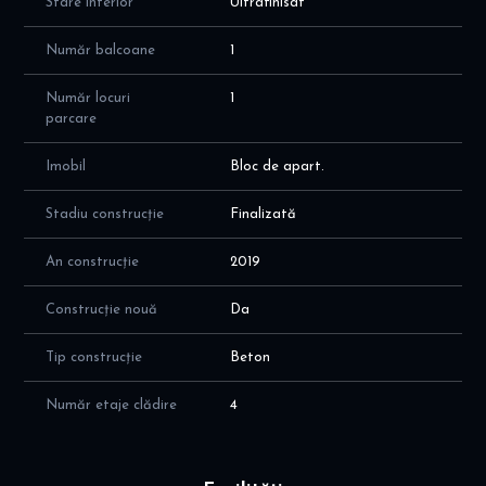
Stare interior
Ultrafinisat
farmacie, unitati medicale, spalatorie auto, frizerie, etc
Va invit sa programati o vizionare! Alina Dinoiu; Pentru mai multe
Număr balcoane
1
oferte, va astept aici dinoiuimobiliare.ro
Număr locuri
1
parcare
Imobil
Bloc de apart.
Stadiu construcție
Finalizată
An construcție
2019
Construcție nouă
Da
Tip construcție
Beton
Număr etaje clădire
4