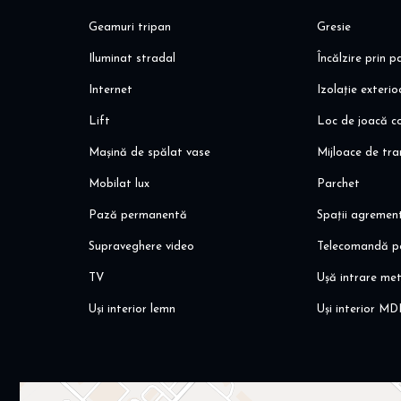
Geamuri tripan
Gresie
Iluminat stradal
Încălzire prin 
Internet
Izolație exteri
Lift
Loc de joacă co
Mașină de spălat vase
Mijloace de tr
Mobilat lux
Parchet
Pază permanentă
Spații agremen
Supraveghere video
Telecomandă p
TV
Ușă intrare met
Uși interior lemn
Uși interior MD