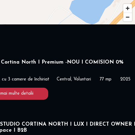
 Cortina North I Premium -NOU I COMISION 0%
cu 3 camere de închiriat
Central, Voluntari
77 mp
2025
 mai multe detalii
STUDIO CORTINA NORTH I LUX I DIRECT OWNER 
space I B2B