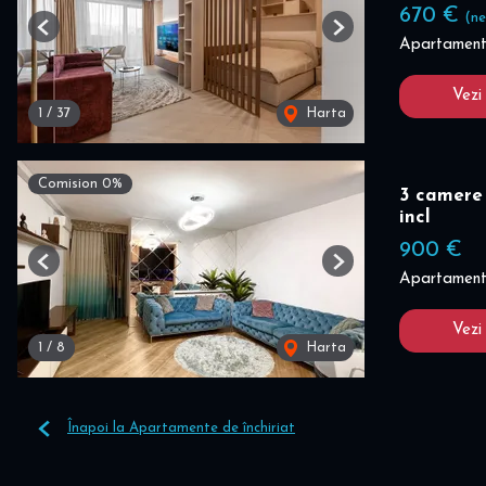
670 €
(ne
Previous
Next
Apartament 
Vezi
1
/
37
Harta
Comision 0%
3 camere 
incl
900 €
Previous
Next
Apartament 
Vezi
1
/
8
Harta
Înapoi la Apartamente de închiriat