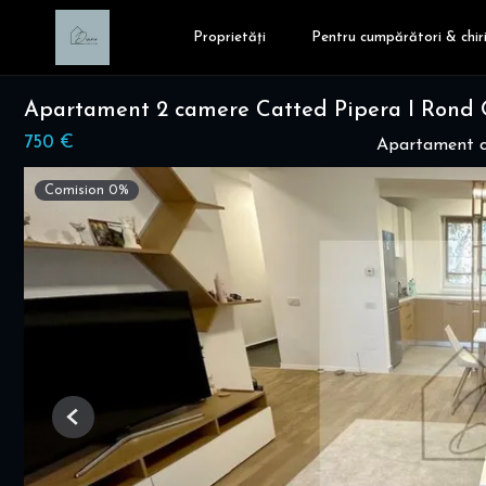
Proprietăți
Pentru cumpărători & chiri
Apartament 2 camere Catted Pipera I Rond 
750 €
Apartament cu
Comision 0%
Previous