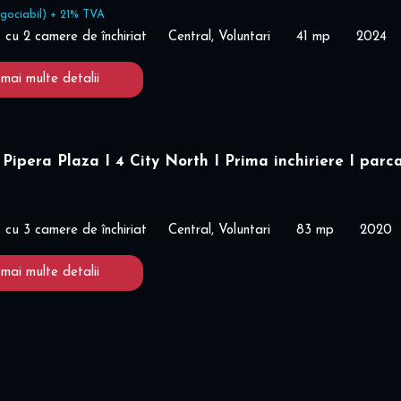
gociabil) + 21% TVA
cu 2 camere de închiriat
Central, Voluntari
41 mp
2024
 mai multe detalii
Pipera Plaza I 4 City North I Prima inchiriere I parc
cu 3 camere de închiriat
Central, Voluntari
83 mp
2020
 mai multe detalii