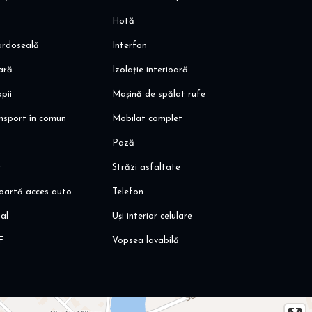
Hotă
pardoseală
Interfon
oară
Izolație interioară
pii
Mașină de spălat rufe
ansport în comun
Mobilat complet
Pază
t
Străzi asfaltate
oartă acces auto
Telefon
al
Uși interior celulare
F
Vopsea lavabilă