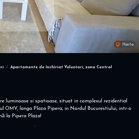
Harta
ri
Apartamente de închiriat Voluntari, zona Central
 luminoase si spatioase, situat in complexul rezidential
l OMV, langa Plaza Pipera, in Nordul Bucurestiului, intr-o
nă la Pipera Plaza!
ntretinere sunt foarte scazute.