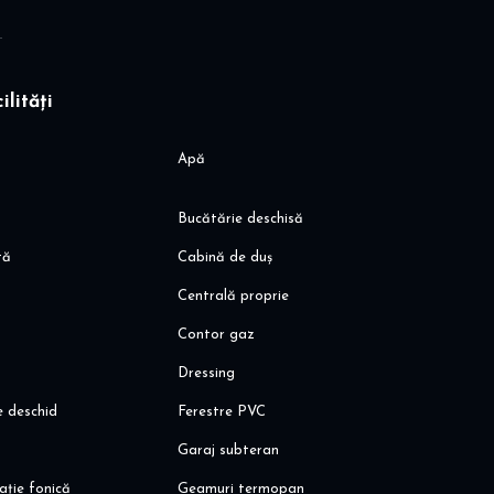
ilități
magazin Bio, jysk, Pepco, DM, etc)
 bazin de inot, salon, etc)
t
Apă
& STV
Bucătărie deschisă
cele prestigioase unități de învățământ private, cât și de stat
tă
Cabină de duș
ana
Centrală proprie
Contor gaz
Dressing
e deschid
Ferestre PVC
Garaj subteran
ație fonică
Geamuri termopan