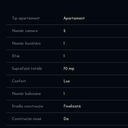
Conditii inchiriere: COMISION Agentie = 0%
- chirie lunara 750 euro/luna, inclus locul de parcare subte
- NU se fumeaza in apartament; NU sunt acceptate anim
Tip apartament
Apartament
Apartamentul este decomandat - cu incaperi luminoase si sp
Număr camere
2
mp (66mp + logie de 4 mp) , cu o compartimentare moderna
- hol generos de 8 mp
Număr bucătării
1
- living spatios si luminos de 25 mp, cu zona de relaxare +
- bucatarie deschisa ( open space ) de 11 mp, , complet util
Etaj
1
- dormitor de 17 mp cu pat matrimonial + dressing generos;
- baie generoasa de 4,5mp, cu cabina dus walk-in; spatii d
Suprafață totală
70 mp
- balcon tip logie de 4 mp, cu vedere catre str. Emil Racov
- loc de parcare subteran inclus in pret
Confort
Lux
Dotari si finisaje apartament:
Număr balcoane
1
- electrocasnice premium: 2 aparate de aer conditionat 12
frigider Beko, cuptor electric si cuptor microunde Whirlpo
Stadiu construcție
Finalizată
Facilitati complex Catted Residence:
Construcție nouă
Da
- Salon de infrumusetare; cabinet stomatologic