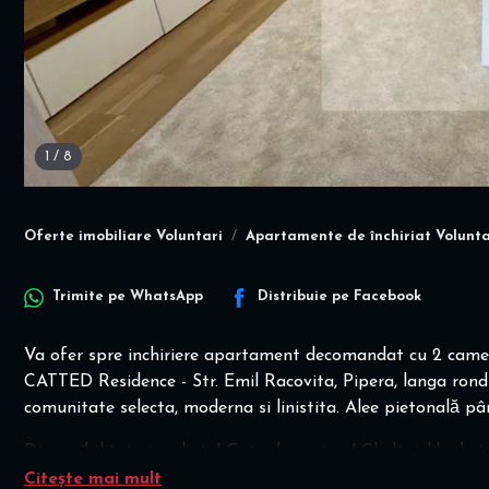
1
/
8
Oferte imobiliare Voluntari
Apartamente de închiriat Volunta
Trimite pe
WhatsApp
Distribuie pe
Facebook
Va ofer spre inchiriere apartament decomandat cu 2 camere
CATTED Residence - Str. Emil Racovita, Pipera, langa rondu
comunitate selecta, moderna si linistita. Alee pietonală pâ
Disponibilitate imediata! Gata de mutare! Cheltuielile de i
Citește mai mult