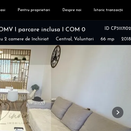
asi
Pentru proprietari
Despre noi
Istoric tranzacții
ID CP3117102
OMV I parcare inclusa I COM 0
 2 camere de închiriat
Central, Voluntari
66 mp
2018
Next