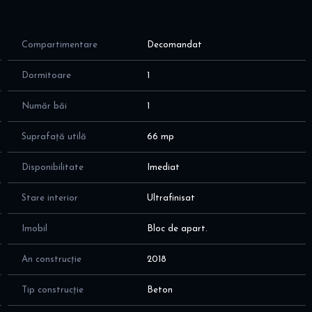
ran; contract minim 1 an; 1 luna avans + 1 luna garantie
alele de companie
Compartimentare
Decomandat
atioase, situat la etajul 1, cu suprafata utila totala de 70
Dormitoare
1
 si eficienta a spatiilor, dupa cum urmeaza:
Număr băi
1
 zona dining + zona de birou;TV; acces catre balcon
ata; cu fereastra - ideal pentru aerisire naturala
Suprafață utilă
66 mp
 cu zona de dormit + zona de birou + zona de relaxare / citit
e depozitare
Disponibilitate
Imediat
ita; ideal pentru momente de relaxare
Stare interior
Ultrafinisat
Imobil
Bloc de apart.
.000 BTU, 2 televizoare smart Samsung, masina de spalat si
ol incorporate, Masina de spalat vase Whirlpool
An construcție
2018
Tip construcție
Beton