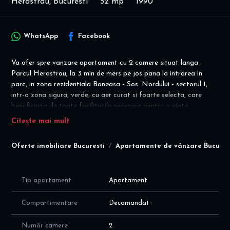
Herastrau, Bucuresti
52 mp
1990
WhatsApp
Facebook
Va ofer spre vanzare apartament cu 2 camere situat langa
Parcul Herastrau, la 3 min de mers pe jos pana la intrarea in
parc, in zona rezidentiala Baneasa - Sos. Nordului - sectorul 1,
intr-o zona sigura, verde, cu aer curat si foarte selecta, care
beneficiaza de toate facilitatile necesare pentru o viata
moderna, activa, confortabila.
Citește mai mult
Ideal Locuinta / Investitie!
Oferte imobiliare Bucuresti
Apartamente de vânzare Bucures
Apartamentul este decomandat confort 1, cu orientare catre est
(catre str. Belizarie), cu suprafata utila de 52 mp inclusiv balcon,
situat la etajul 4/4 intr-un imobil solid reabilitat termic, cu o
Tip apartament
Apartament
compartimentare moderna si eficienta a spatiilor, dupa cum
urmeaza:
Compartimentare
Decomandat
- hol de 6 mp + debara de 0,6 mp + camara de 0,8 mp
- living de 18,2 mp ; aer conditionat
Număr camere
2