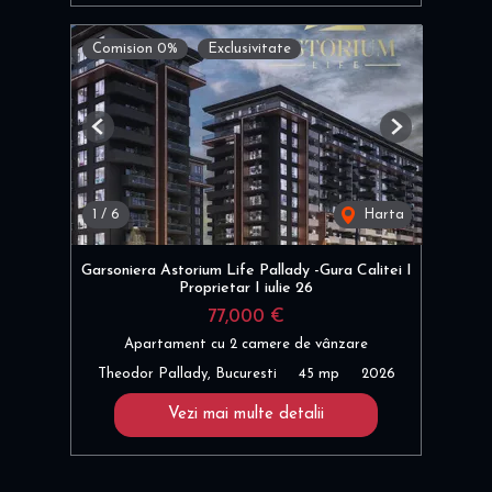
Comision 0%
Exclusivitate
Previous
Next
1
/
6
Harta
Garsoniera Astorium Life Pallady -Gura Calitei I
Proprietar I iulie 26
77,000 €
Apartament cu 2 camere de vânzare
Theodor Pallady, Bucuresti
45 mp
2026
Vezi mai multe detalii