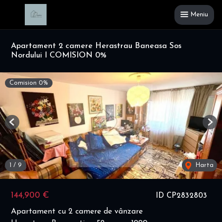
Meniu
Apartament 2 camere Herastrau Baneasa Sos
Nordului I COMISION 0%
Comision 0%
Previous
Nex
1
/
9
Harta
144,900 €
ID CP2832803
Apartament cu 2 camere de vânzare