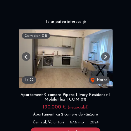
Te-ar putea interesa și:
Comision 0%
Previous
Next
1
/
22
Harta
Apartament 2 camere Pipera I Ivory Residence I
Mobilat lux I COM 0%
190,000 €
(negociabil)
Apartament cu 2 camere de vânzare
Central, Voluntari
67.6 mp
2024