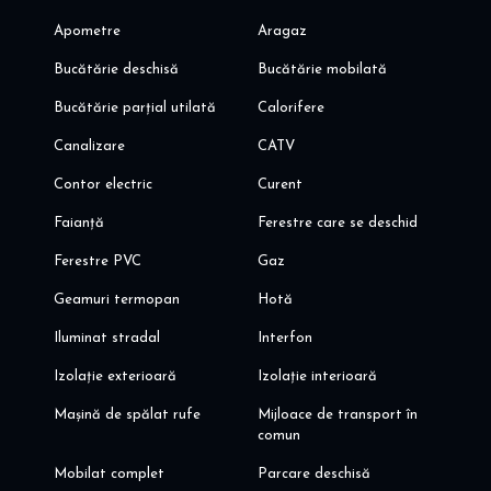
Apometre
Aragaz
Bucătărie deschisă
Bucătărie mobilată
Bucătărie parțial utilată
Calorifere
Canalizare
CATV
Contor electric
Curent
Faianță
Ferestre care se deschid
Ferestre PVC
Gaz
Geamuri termopan
Hotă
Iluminat stradal
Interfon
Izolație exterioară
Izolație interioară
Mașină de spălat rufe
Mijloace de transport în
comun
Mobilat complet
Parcare deschisă