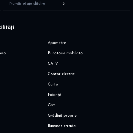
Număr etaje clădire
3
ii
ilități
 integrat în cartier
Apometre
ntru un trăi liniștit.
hisă
Bucătărie mobilată
CATV
Contor electric
eala si racire - climatizare in fiecare camera prin tavan
Curte
Faianță
racit, culoare interior – alb
Gaz
Grădină proprie
, magazin Bio, jysk, Pepco, DM, Sportissimo, etc)
Iluminat stradal