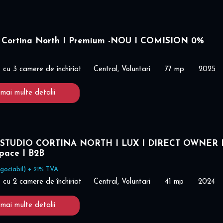
 Cortina North I Premium -NOU I COMISION 0%
cu 3 camere de închiriat
Central, Voluntari
77 mp
2025
 mai multe detalii
STUDIO CORTINA NORTH I LUX I DIRECT OWNER 
space I B2B
gociabil) + 21% TVA
cu 2 camere de închiriat
Central, Voluntari
41 mp
2024
 mai multe detalii