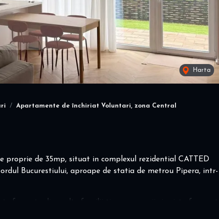
Harta
ri
Apartamente de închiriat Voluntari, zona Central
te proprie de 35mp, situat in complexul rezidential CATTED
rdul Bucurestiului, aproape de statia de metrou Pipera, intr-
te formata din multe familii tinere cu copii si exista frecvent