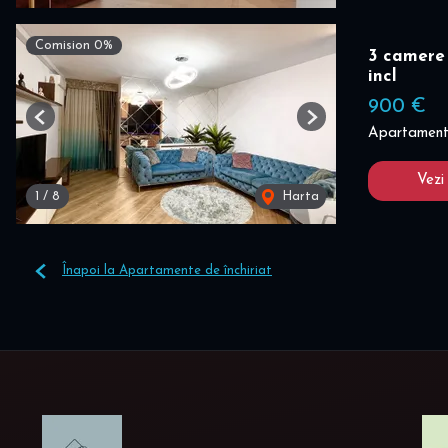
Comision 0%
3 camere 
incl
900 €
Previous
Next
Apartament 
Vezi
1
/
8
Harta
Înapoi la Apartamente de închiriat