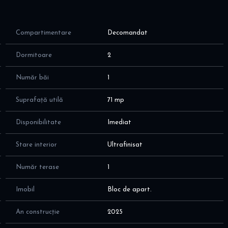
rn, gata de mutat!! Cheltuielile de intretinere sunt foarte
Compartimentare
Decomandat
COMISION 0%
Dormitoare
2
alele de companie
Număr băi
1
a de 71 mp + curte proprie de 35mp, cu incaperi spatioase si
patiilor, dupa cum urmeaza:
Suprafață utilă
71 mp
ona de relaxare
Disponibilitate
Imediat
e premium
Stare interior
Ultrafinisat
Număr terase
1
lie; terasa; fara nevoie de intretinere. Terasa are deschidere
Imobil
Bloc de apart.
e 2 si 3
uro
An construcție
2025