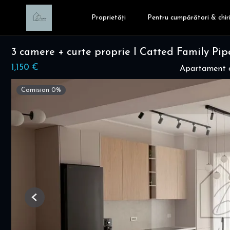
Proprietăți
Pentru cumpărători & chiri
3 camere + curte proprie I Catted Family P
1,150 €
Apartament c
Comision 0%
Previous