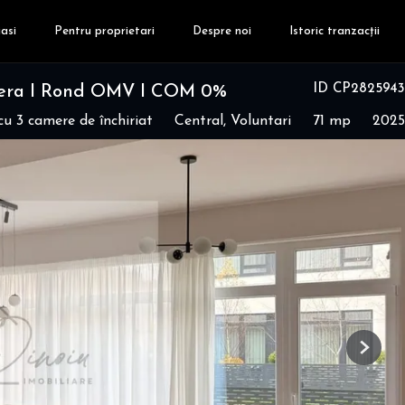
asi
Pentru proprietari
Despre noi
Istoric tranzacții
ID CP2825943
ipera I Rond OMV I COM 0%
u 3 camere de închiriat
Central, Voluntari
71 mp
2025
Next