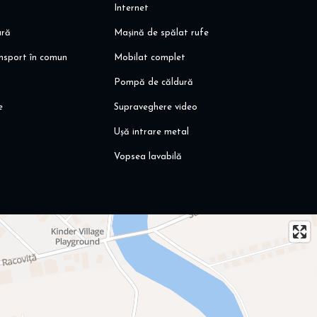
Internet
& STV
not, salon, etc
ară
Mașină de spălat rufe
ansport în comun
Mobilat complet
cele prestigioase unități de învățământ private, cât și de stat
 Cambridge School, Școala Americana
Pompă de căldură
e
Supraveghere video
Ușă intrare metal
Vopsea lavabilă