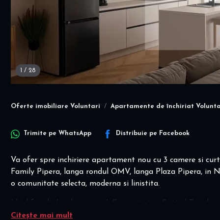
1
/
28
Oferte imobiliare Voluntari
Apartamente de închiriat Volunta
Trimite pe
WhatsApp
Distribuie pe
Facebook
Va ofer spre inchiriere apartament nou cu 3 camere si cur
Family Pipera, langa rondul OMV, langa Plaza Pipera, in No
o comunitate selecta, moderna si linistita.
Ideal familie/cuplu cu copii! .Comunitatea Catted Family es
evenimente unde interactioneaza.
Citește mai mult