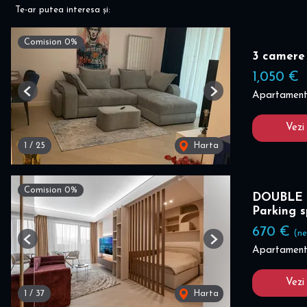
Te-ar putea interesa și:
Comision 0%
3 camere
1,050 €
Apartament 
Previous
Next
Vezi
1
/
25
Harta
Comision 0%
DOUBLE 
Parking 
670 €
(ne
Previous
Next
Apartament 
Vezi
1
/
37
Harta