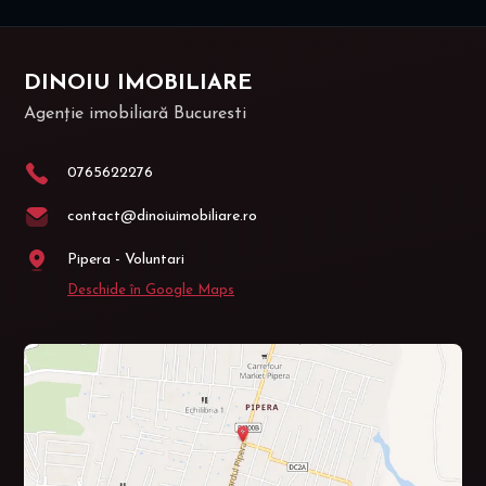
DINOIU IMOBILIARE
Agenție imobiliară Bucuresti
0765622276
contact@dinoiuimobiliare.ro
Pipera - Voluntari
Deschide în Google Maps