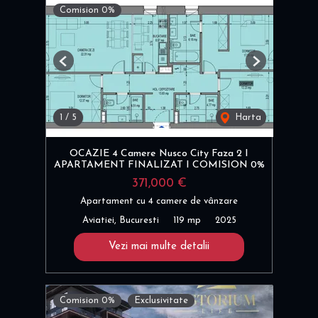
Comision 0%
Previous
Next
1
/
5
Harta
OCAZIE 4 Camere Nusco City Faza 2 I
APARTAMENT FINALIZAT I COMISION 0%
371,000 €
Apartament cu 4 camere de vânzare
Aviatiei, Bucuresti
119 mp
2025
Vezi mai multe detalii
Comision 0%
Exclusivitate