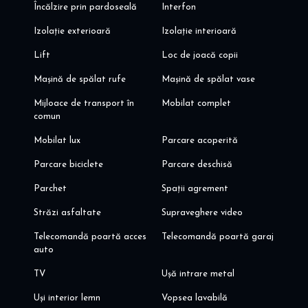
Încălzire prin pardoseală
Interfon
Izolație exterioară
Izolație interioară
Lift
Loc de joacă copii
Mașină de spălat rufe
Mașină de spălat vase
Mijloace de transport în
Mobilat complet
comun
Mobilat lux
Parcare acoperită
Parcare biciclete
Parcare deschisă
Parchet
Spații agrement
Străzi asfaltate
Supraveghere video
Telecomandă poartă acces
Telecomandă poartă garaj
auto
TV
Ușă intrare metal
Uși interior lemn
Vopsea lavabilă