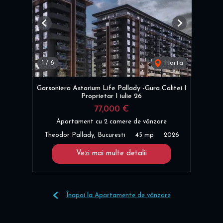
Previous
Next
1
/
6
Harta
Garsoniera Astorium Life Pallady -Gura Calitei I
Proprietar I iulie 26
77,000 €
Apartament cu 2 camere de vânzare
Theodor Pallady, Bucuresti
45 mp
2026
Vezi mai multe detalii
Înapoi la Apartamente de vânzare