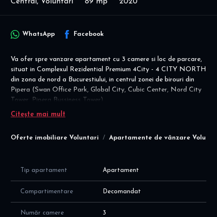
Central, Voluntari
89 mp
2020
WhatsApp
Facebook
Va ofer spre vanzare apartament cu 3 camere si loc de parcare,
situat in Complexul Rezidential Premium 4City - 4 CITY NORTH
din zona de nord a Bucurestiului, in centrul zonei de birouri din
Pipera (Swan Office Park, Global City, Cubic Center, Nord City
Tower, Pipera Bussiness Tower).
Citește mai mult
Disponibilitate imediata! Mobilat si utilat modern - Mutare
imediata!
Oferte imobiliare Voluntari
Apartamente de vânzare Volunta
Detalii financiare: COMISION agentie = 0%
Pret apartament 245.000 euro. (nu se adauga TVA)! Loc de
parcare suprateran inclus in pret!
Clasa energetica A!
Tip apartament
Apartament
Apartamentul este decomandat, situat la etajul 1/7, intr-un bloc
Compartimentare
Decomandat
finalizat in 2020 cu suprafata utila totala de 89mp (84 mp +
balcon de 5 mp), cu o compartimentare moderna si eficienta a
Număr camere
3