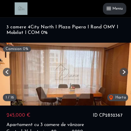
Meniu
3 camere 4City North I Plaza Pipera I Rond OMV I
Mobilat I COM 0%
Comision 0%
Previous
Nex
1
/
16
Harta
245,000 €
ID CP2852367
Apartament cu 3 camere de vânzare