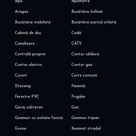
Apă
Apometre
- 100 m pana la World Class Planet - club fitnes, bazin de inot,
salon, etc
Aragaz
Bucătărie închisă
- aproape de scoala nr 3 si gradinita de stat, gradinite/scoli/licee
Bucătărie mobilată
Bucătărie parțial utilată
private de elita
- zona de bussines: Global City, Swan Office Park, Mercedes-
Cabină de duș
Cadă
Benz, Romstal, Honda Nord, Toyota Nord
Canalizare
CATV
Va invit sa programati o vizionare!
Alina Dinoiu
Centrală proprie
Contor căldură
Pentru mai multe oferte, va astept aici dinoiuimobiliare.ro
Contor electric
Contor gaz
Curent
Curte comună
Dressing
Faianță
Ferestre PVC
Frigider
Garaj subteran
Gaz
Geamuri cu izolație fonică
Geamuri tripan
Gresie
Iluminat stradal