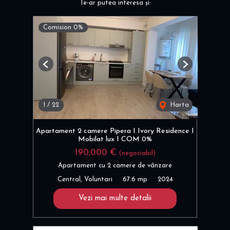
Te-ar putea interesa și:
Comision 0%
Previous
Next
1
/
22
Harta
Apartament 2 camere Pipera I Ivory Residence I
Mobilat lux I COM 0%
190,000 €
(negociabil)
Apartament cu 2 camere de vânzare
Central, Voluntari
67.6 mp
2024
Vezi mai multe detalii