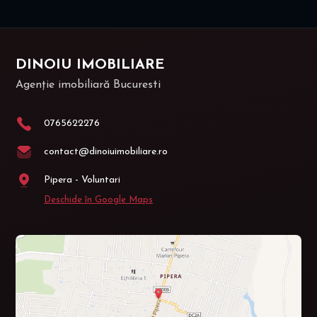
DINOIU IMOBILIARE
Agenție imobiliară Bucuresti
0765622276
contact@dinoiuimobiliare.ro
Pipera - Voluntari
Deschide în Google Maps