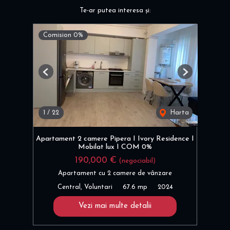
Te-ar putea interesa și:
Comision 0%
Previous
Next
1
/
22
Harta
Apartament 2 camere Pipera I Ivory Residence I
Mobilat lux I COM 0%
190,000 €
(negociabil)
Apartament cu 2 camere de vânzare
Central, Voluntari
67.6 mp
2024
Vezi mai multe detalii