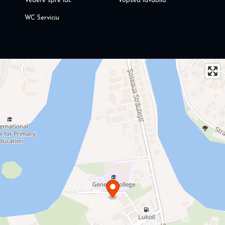
Vedere spre lac
Vopsea lavabilă
WC Serviciu