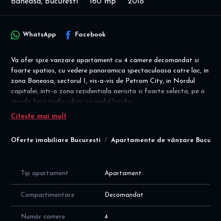
Baneasa, Bucuresti
160 mp
2018
WhatsApp
Facebook
Va ofer spre vanzare apartament cu 4 camere decomandat si
foarte spatios, cu vedere panoramica spectaculoasa catre lac, in
zona Baneasa, sectorul 1, vis-a-vis de Petrom City, in Nordul
capitalei, intr-o zona rezidentiala aerisita si foarte selecta, pe o
strada fara trafic, chiar pe malul lacului.
Citește mai mult
Disponibilitate imediata pentru mutare - se vinde exact cum este
prezentat in poze!
Oferte imobiliare Bucuresti
Apartamente de vânzare Bucures
Ideal locuinta familie / investitie, pentru cei care caută
rafinament, confort și o priveliște superbă!
Vedere spectaculoasa catre lac din toate camerele! Apartament
unic!
Tip apartament
Apartament
Detalii financiare: contract vanzare cumparare: - pret
Compartimentare
Decomandat
apartament este 479.000 euro (nu se adauga TVA)
COMISION agentie = 0%
Număr camere
4