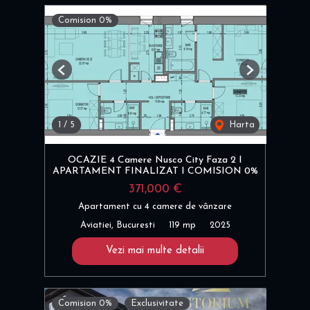
Comision 0%
Previous
Next
1
/
5
Harta
OCAZIE 4 Camere Nusco City Faza 2 I
APARTAMENT FINALIZAT I COMISION 0%
371,000 €
Apartament cu 4 camere de vânzare
Aviatiei, Bucuresti
119 mp
2025
Vezi mai multe detalii
Comision 0%
Exclusivitate