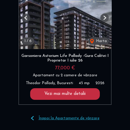
Previous
Next
1
/
6
Harta
Garsoniera Astorium Life Pallady -Gura Calitei I
Proprietar I iulie 26
77,000 €
Apartament cu 2 camere de vânzare
Theodor Pallady, Bucuresti
45 mp
2026
Vezi mai multe detalii
Înapoi la Apartamente de vânzare