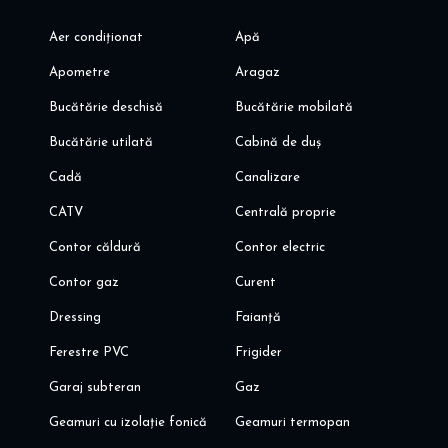
Aer condiționat
Apă
Apometre
Aragaz
Bucătărie deschisă
Bucătărie mobilată
Bucătărie utilată
Cabină de duș
Cadă
Canalizare
CATV
Centrală proprie
Contor căldură
Contor electric
Contor gaz
Curent
Dressing
Faianță
Ferestre PVC
Frigider
Garaj subteran
Gaz
Geamuri cu izolație fonică
Geamuri termopan