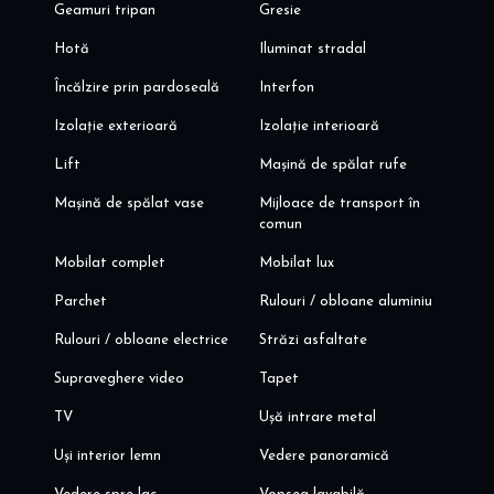
Geamuri tripan
Gresie
Hotă
Iluminat stradal
Încălzire prin pardoseală
Interfon
Izolație exterioară
Izolație interioară
Lift
Mașină de spălat rufe
Mașină de spălat vase
Mijloace de transport în
comun
Mobilat complet
Mobilat lux
Parchet
Rulouri / obloane aluminiu
Rulouri / obloane electrice
Străzi asfaltate
Supraveghere video
Tapet
TV
Ușă intrare metal
Uși interior lemn
Vedere panoramică