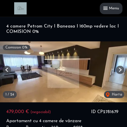
Meniu
4 camere Petrom City I Baneasa I 160mp vedere lac I
COMISION 0%
Comision 0%
Previous
Nex
1
/
24
Harta
479,000 €
ID CP2781679
(negociabil)
Apartament cu 4 camere de vânzare