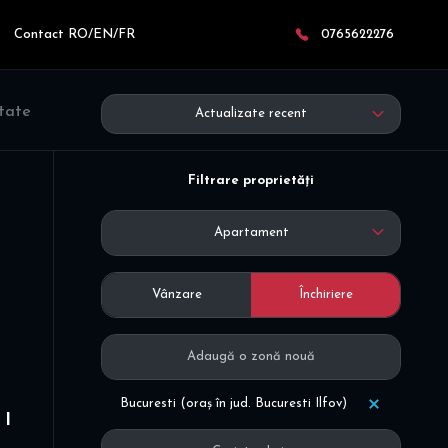
Contact RO/EN/FR
0765622276
ltate
Actualizate recent
Filtrare proprietăți
Apartament
Vânzare
Închiriere
Bucuresti (oraș în jud. Bucuresti Ilfov)
 I