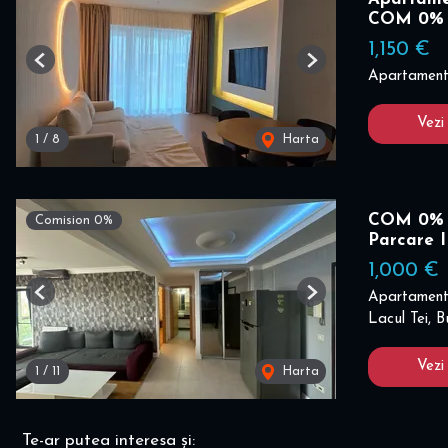
COM 0%
1,150 €
Previous
Next
Apartament 
Vezi
1
/
8
Harta
COM 0% I
Comision 0%
Parcare 
1,000 €
Apartament 
Previous
Next
Lacul Tei, B
Vezi
1
/
11
Harta
Te-ar putea interesa și: