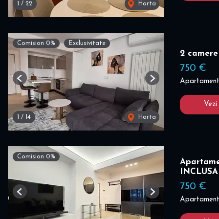
1
/
22
Harta
Comision 0%
Exclusivitate
2 camere
750 €
Apartament 
Previous
Next
Vezi
1
/
14
Harta
Comision 0%
Apartame
INCLUSA
750 €
Previous
Next
Apartament 