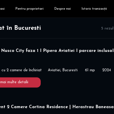
asi
Pentru proprietari
Despre noi
Istoric tranzacții
t în Bucuresti
5 rezu
Nusco City faza 1 I Pipera Aviatiei I parcare inclusaI
cu 2 camere de închiriat
Aviatiei, Bucuresti
61 mp
2024
 mai multe detalii
nt 2 Camere Cortina Residence | Herastrau Baneasa