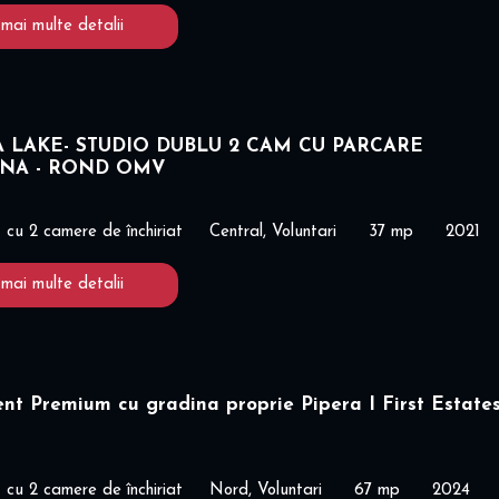
 mai multe detalii
A LAKE- STUDIO DUBLU 2 CAM CU PARCARE
ANA - ROND OMV
cu 2 camere de închiriat
Central, Voluntari
37 mp
2021
 mai multe detalii
t Premium cu gradina proprie Pipera I First Estates
cu 2 camere de închiriat
Nord, Voluntari
67 mp
2024