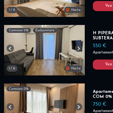
Vezi
1
/
8
Harta
Comision 0%
Exclusivitate
H PIPER
SUBTER
550 €
Previous
Next
Apartament 
Vezi
1
/
6
Harta
Comision 0%
Apartamen
COM 0%
750 €
Previous
Next
Apartament 