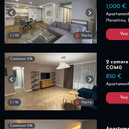
1,000 €
Apartament 
Previous
Next
Herastrau, 
Vezi
1
/
25
Harta
Comision 0%
2 camere 
COM0
850 €
Previous
Next
Apartament 
Vezi
1
/
16
Harta
Comision 0%
Apartame