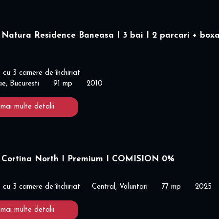
Natura Residence Baneasa I 3 bai I 2 parcari + boxa
cu 3 camere de închiriat
e, Bucuresti
91 mp
2010
 mai multe detalii
 Cortina North I Premium I COMISION 0%
cu 3 camere de închiriat
Central, Voluntari
77 mp
2025
 mai multe detalii