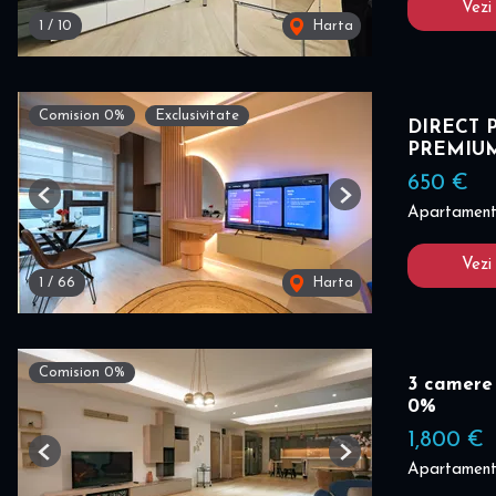
Vezi
1
/
10
Harta
Comision 0%
Exclusivitate
DIRECT P
PREMIU
650 €
Previous
Next
Apartament 
Vezi
1
/
66
Harta
Comision 0%
3 camere
0%
1,800 €
Previous
Next
Apartament 