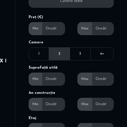
Preț (€)
Min
Max
Camere
1
2
3
4+
X I
Suprafață utilă
Min
Max
An construcție
Min
Max
Etaj