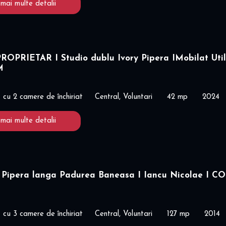
 mai multe detalii
ROPRIETAR I Studio dublu Ivory Pipera IMobilat Uti
M
cu 2 camere de închiriat
Central, Voluntari
42 mp
2024
 mai multe detalii
 Pipera langa Padurea Baneasa I Iancu Nicolae I C
cu 3 camere de închiriat
Central, Voluntari
127 mp
2014