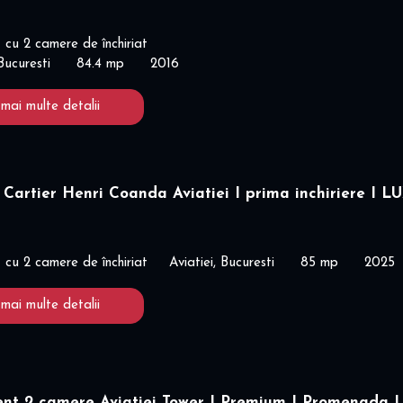
cu 2 camere de închiriat
Bucuresti
84.4 mp
2016
 mai multe detalii
Cartier Henri Coanda Aviatiei I prima inchiriere I LU
cu 2 camere de închiriat
Aviatiei, Bucuresti
85 mp
2025
 mai multe detalii
nt 2 camere Aviatiei Tower I Premium I Promenada I