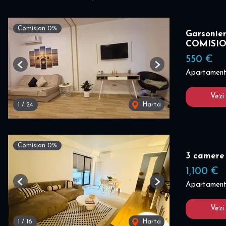
Comision 0%
Garsonier
COMISI
550 €
Previous
Next
Apartament 
Vezi
1
/
24
Harta
Comision 0%
3 camere
1,100 €
Apartament 
Previous
Next
Vezi
1
/
16
Harta