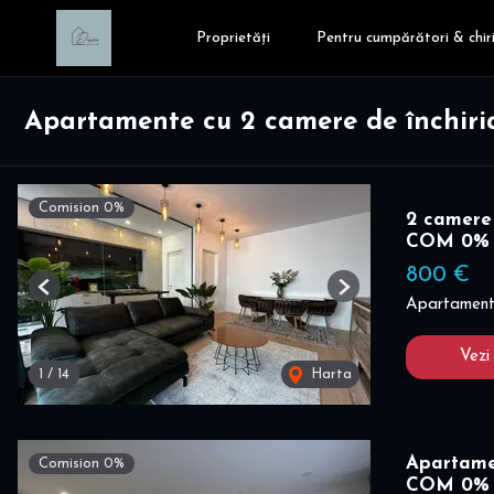
Proprietăți
Pentru cumpărători & chiri
Apartamente cu 2 camere de închiria
Comision 0%
2 camere 
COM 0%
800 €
Previous
Next
Apartament 
Vezi
1
/
14
Harta
Apartame
Comision 0%
COM 0%