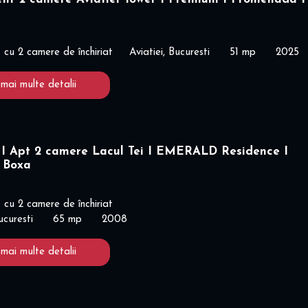
cu 2 camere de închiriat
Aviatiei, Bucuresti
51 mp
2025
 mai multe detalii
 Apt 2 camere Lacul Tei I EMERALD Residence I
I Boxa
cu 2 camere de închiriat
ucuresti
65 mp
2008
 mai multe detalii