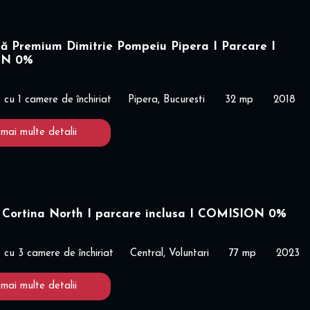
ă Premium Dimitrie Pompeiu Pipera I Parcare I
ON 0%
cu 1 camere de închiriat
Pipera, Bucuresti
32 mp
2018
 mai multe detalii
 Cortina North I parcare inclusa I COMISION 0%
cu 3 camere de închiriat
Central, Voluntari
77 mp
2023
 mai multe detalii