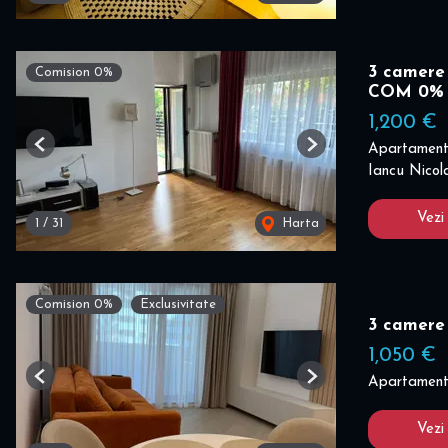
3 camere 
Comision 0%
COM 0%
1,200 €
Apartament 
Previous
Next
Iancu Nicola
Vezi
1
/
31
Harta
Comision 0%
Exclusivitate
3 camere
1,050 €
Apartament 
Previous
Next
Vezi