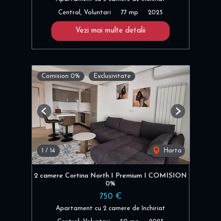
Central, Voluntari
77 mp
2025
Vezi mai multe detalii
Comision 0%
Exclusivitate
Previous
Next
1
/
14
Harta
2 camere Cortina North I Premium I COMISION
0%
750 €
Apartament cu 2 camere de închiriat