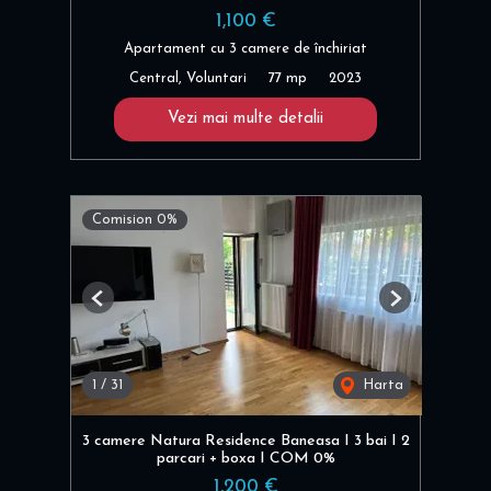
1,100 €
Apartament cu 3 camere de închiriat
Central, Voluntari
77 mp
2023
Vezi mai multe detalii
Comision 0%
Previous
Next
1
/
31
Harta
3 camere Natura Residence Baneasa I 3 bai I 2
parcari + boxa I COM 0%
1,200 €