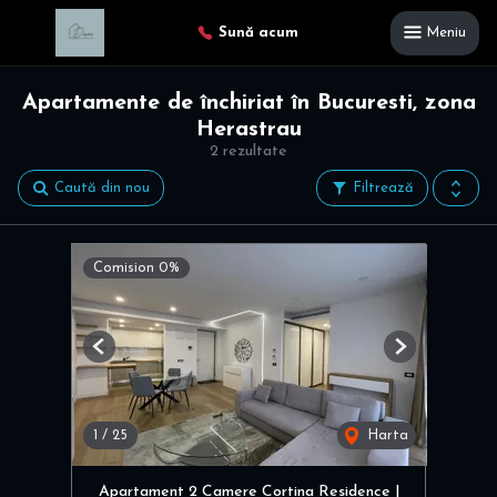
Sună acum
Meniu
Apartamente de închiriat în Bucuresti, zona
Herastrau
2 rezultate
Caută din nou
Filtrează
Comision 0%
Previous
Next
1
/
25
Harta
Apartament 2 Camere Cortina Residence |