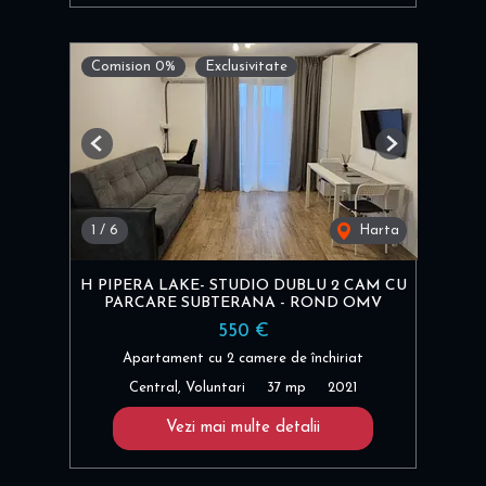
Comision 0%
Exclusivitate
Previous
Next
1
/
6
Harta
H PIPERA LAKE- STUDIO DUBLU 2 CAM CU
PARCARE SUBTERANA - ROND OMV
550 €
Apartament cu 2 camere de închiriat
Central, Voluntari
37 mp
2021
Vezi mai multe detalii