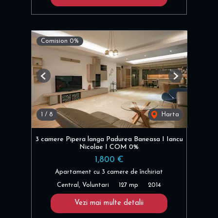
Comision 0%
Previous
Next
1
/
8
Harta
3 camere Pipera langa Padurea Baneasa I Iancu
Nicolae I COM 0%
1,800 €
Apartament cu 3 camere de închiriat
Central, Voluntari
127 mp
2014
Vezi mai multe detalii