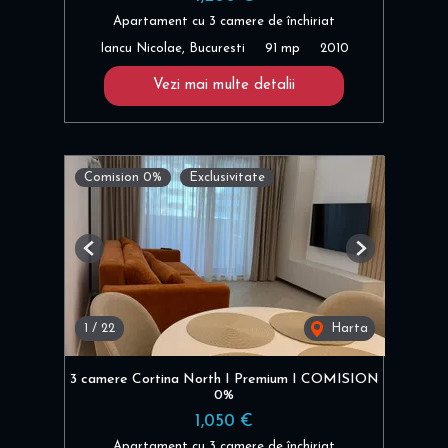
Apartament cu 3 camere de închiriat
Iancu Nicolae, Bucuresti
91 mp
2010
Vezi mai multe detalii
Comision 0%
Exclusivitate
Previous
Next
1
/
22
Harta
3 camere Cortina North I Premium I COMISION
0%
1,050 €
Apartament cu 3 camere de închiriat