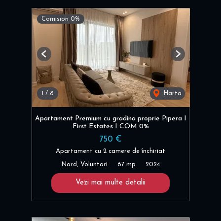
Comision 0%
Previous
Next
1
/
8
Harta
Apartament Premium cu gradina proprie Pipera I
First Estates I COM 0%
750 €
Apartament cu 2 camere de închiriat
Nord, Voluntari
67 mp
2024
Vezi mai multe detalii