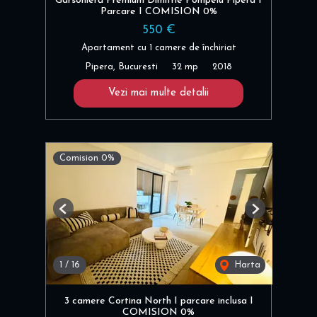
Garsonieră Premium Dimitrie Pompeiu Pipera I
Parcare I COMISION 0%
550 €
Apartament cu 1 camere de închiriat
Pipera, Bucuresti
32 mp
2018
Vezi mai multe detalii
Comision 0%
Previous
Next
1
/
16
Harta
3 camere Cortina North I parcare inclusa I
COMISION 0%