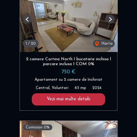
Previous
Next
1
/
20
Harta
2 camere Cortina North I bucatarie inchisa I
parcare inclusa I COM 0%
750 €
Apartament cu 2 camere de închiriat
Central, Voluntari
65 mp
2024
Vezi mai multe detalii
Comision 0%