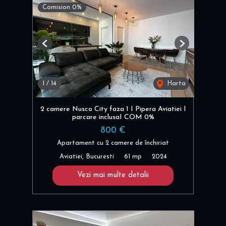
Comision 0%
Previous
Next
1
/
14
Harta
2 camere Nusco City faza 1 I Pipera Aviatiei I
parcare inclusaI COM 0%
800 €
Apartament cu 2 camere de închiriat
Aviatiei, Bucuresti
61 mp
2024
Vezi mai multe detalii