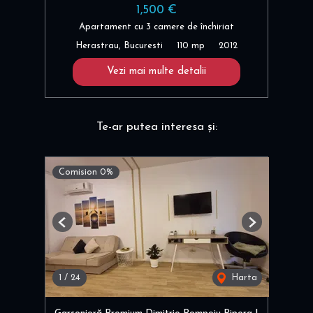
1,500 €
Apartament cu 3 camere de închiriat
Herastrau, Bucuresti
110 mp
2012
Vezi mai multe detalii
Te-ar putea interesa și:
Comision 0%
Previous
Next
1
/
24
Harta