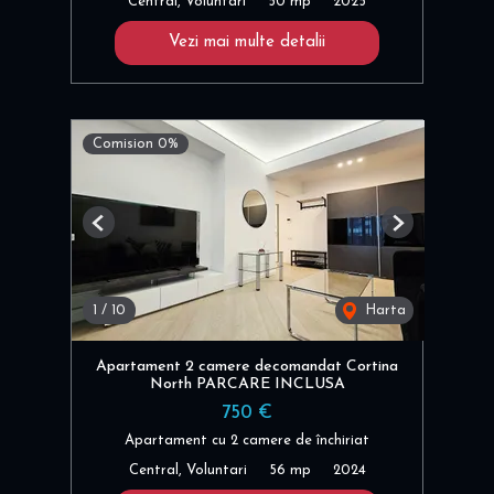
Central, Voluntari
50 mp
2025
Vezi mai multe detalii
Comision 0%
Previous
Next
1
/
10
Harta
Apartament 2 camere decomandat Cortina
North PARCARE INCLUSA
750 €
Apartament cu 2 camere de închiriat
Central, Voluntari
56 mp
2024