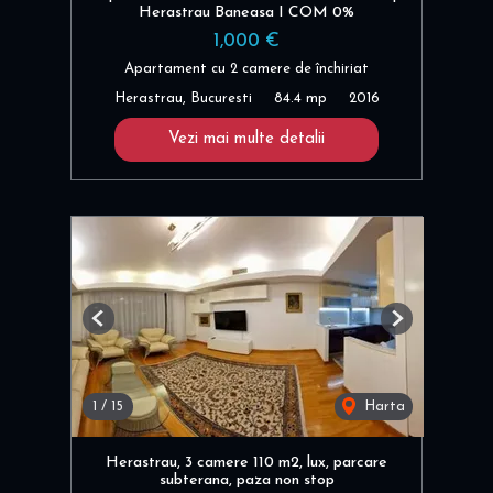
Herastrau Baneasa I COM 0%
1,000 €
Apartament cu 2 camere de închiriat
Herastrau, Bucuresti
84.4 mp
2016
Vezi mai multe detalii
Previous
Next
1
/
15
Harta
Herastrau, 3 camere 110 m2, lux, parcare
subterana, paza non stop