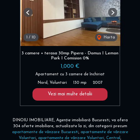
Previous
Next
1
/
10
Harta
3 camere + terasa 30mp Pipera - Domus I Lemon
Park I Comision 0%
1,000 €
Apartament cu 3 camere de închiriat
Nord, Voluntari
130 mp
2007
Vezi mai multe detalii
DINOIU IMOBILIARE, Agenție imobiliară Bucuresti, va ofera
304 oferte imobiliare, actualizate la zi, din categorii precum
apartamente de vânzare Bucuresti
,
apartamente de vânzare
Voluntari
,
apartamente de vânzare Voluntari, Central
,