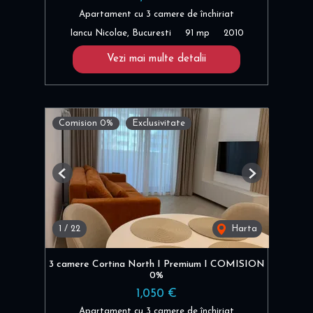
Apartament cu 3 camere de închiriat
Iancu Nicolae, Bucuresti
91 mp
2010
Vezi mai multe detalii
Comision 0%
Exclusivitate
Previous
Next
1
/
22
Harta
3 camere Cortina North I Premium I COMISION
0%
1,050 €
Apartament cu 3 camere de închiriat