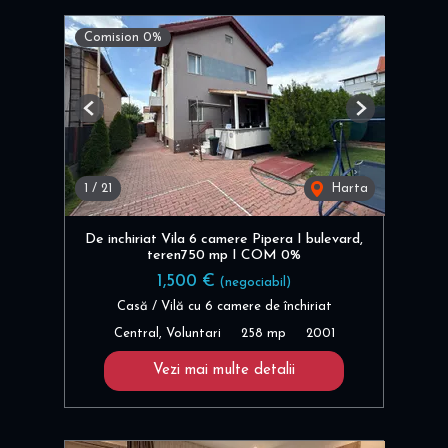
Comision 0%
Previous
Next
1
/
21
Harta
De inchiriat Vila 6 camere Pipera I bulevard,
teren750 mp I COM 0%
1,500 €
(negociabil)
Casă / Vilă cu 6 camere de închiriat
Central, Voluntari
258 mp
2001
Vezi mai multe detalii