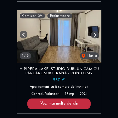
Comision 0%
Exclusivitate
Previous
Next
1
/
6
Harta
H PIPERA LAKE- STUDIO DUBLU 2 CAM CU
PARCARE SUBTERANA - ROND OMV
550 €
Apartament cu 2 camere de închiriat
Central, Voluntari
37 mp
2021
Vezi mai multe detalii