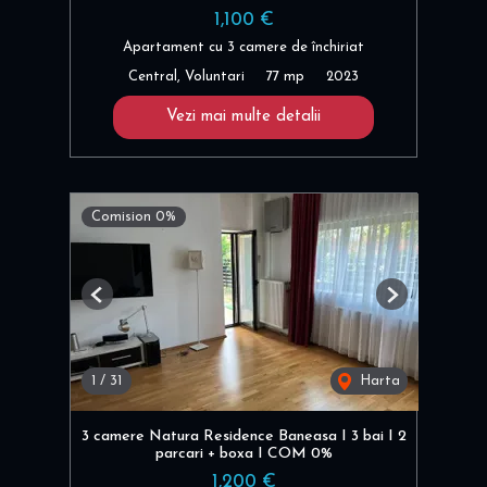
1,100 €
Apartament cu 3 camere de închiriat
Central, Voluntari
77 mp
2023
Vezi mai multe detalii
Comision 0%
Previous
Next
1
/
31
Harta
3 camere Natura Residence Baneasa I 3 bai I 2
parcari + boxa I COM 0%
1,200 €