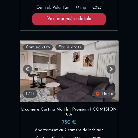
Central, Voluntari
77 mp
2025
Vezi mai multe detalii
Comision 0%
Exclusivitate
Previous
Next
1
/
14
Harta
2 camere Cortina North I Premium I COMISION
0%
750 €
Apartament cu 2 camere de închiriat