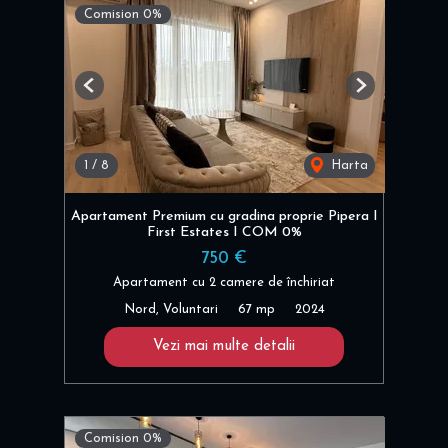
Comision 0%
Previous
Next
1
/
8
Harta
Apartament Premium cu gradina proprie Pipera I
First Estates I COM 0%
750 €
Apartament cu 2 camere de închiriat
Nord, Voluntari
67 mp
2024
Vezi mai multe detalii
Comision 0%