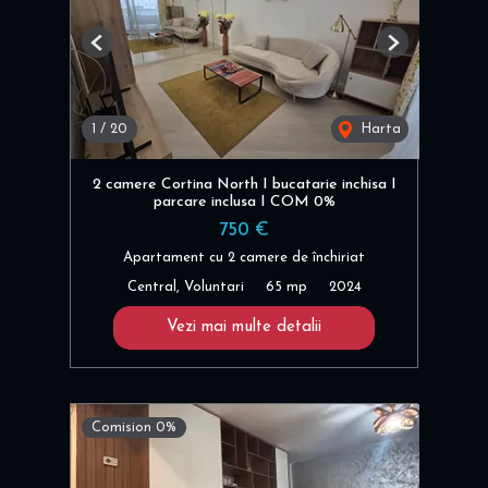
Previous
Next
1
/
20
Harta
2 camere Cortina North I bucatarie inchisa I
parcare inclusa I COM 0%
750 €
Apartament cu 2 camere de închiriat
Central, Voluntari
65 mp
2024
Vezi mai multe detalii
Comision 0%