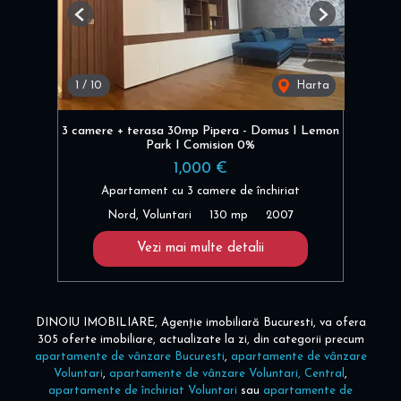
Previous
Next
1
/
10
Harta
3 camere + terasa 30mp Pipera - Domus I Lemon
Park I Comision 0%
1,000 €
Apartament cu 3 camere de închiriat
Nord, Voluntari
130 mp
2007
Vezi mai multe detalii
DINOIU IMOBILIARE, Agenție imobiliară Bucuresti, va ofera
305 oferte imobiliare, actualizate la zi, din categorii precum
apartamente de vânzare Bucuresti
,
apartamente de vânzare
Voluntari
,
apartamente de vânzare Voluntari, Central
,
apartamente de închiriat Voluntari
sau
apartamente de