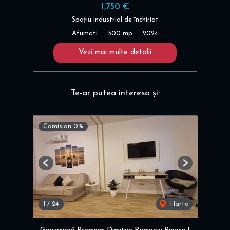
1,750 €
Spațiu industrial de închiriat
Afumati
500 mp
2024
Vezi mai multe detalii
Te-ar putea interesa și:
Comision 0%
Previous
Next
1
/
24
Harta