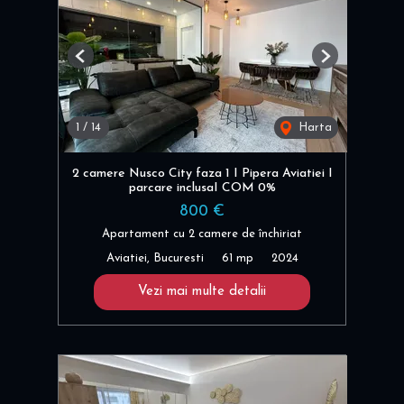
Previous
Next
1
/
14
Harta
2 camere Nusco City faza 1 I Pipera Aviatiei I
parcare inclusaI COM 0%
800 €
Apartament cu 2 camere de închiriat
Aviatiei, Bucuresti
61 mp
2024
Vezi mai multe detalii