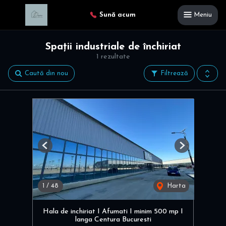
Sună acum
Meniu
Spații industriale de închiriat
1 rezultate
Caută din nou
Filtrează
Previous
Next
1
/
48
Harta
Hala de inchiriat I Afumati I minim 500 mp I
langa Centura Bucuresti