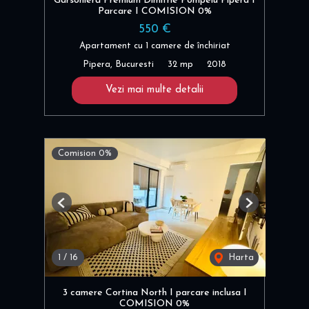
Garsonieră Premium Dimitrie Pompeiu Pipera I
Parcare I COMISION 0%
550 €
Apartament cu 1 camere de închiriat
Pipera, Bucuresti
32 mp
2018
Vezi mai multe detalii
Comision 0%
Previous
Next
1
/
16
Harta
3 camere Cortina North I parcare inclusa I
COMISION 0%