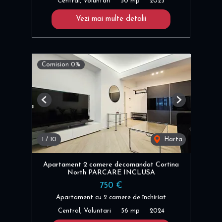
Central, Voluntari
50 mp
2025
Vezi mai multe detalii
Comision 0%
Previous
Next
1
/
10
Harta
Apartament 2 camere decomandat Cortina
North PARCARE INCLUSA
750 €
Apartament cu 2 camere de închiriat
Central, Voluntari
56 mp
2024