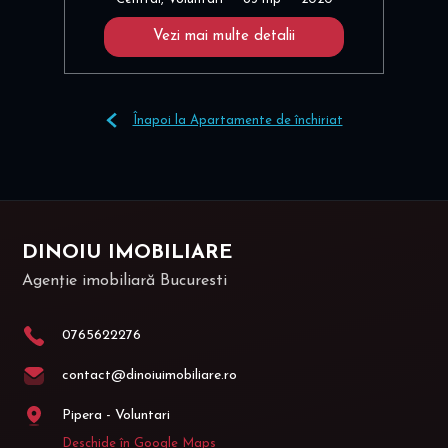
Vezi mai multe detalii
Înapoi la Apartamente de închiriat
DINOIU IMOBILIARE
Agenție imobiliară Bucuresti
0765622276
contact@dinoiuimobiliare.ro
Pipera - Voluntari
Deschide în Google Maps