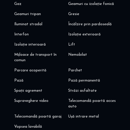
Gaz
Geamuri cu izolație fonică
Geamuri tripan
Gresie
Iluminat stradal
Încălzire prin pardoseală
Interfon
Izolație exterioară
Izolație interioară
Lift
Mijloace de transport în
Nemobilat
comun
Parcare acoperită
Parchet
Pază
Pază permanentă
Spații agrement
Străzi asfaltate
Supraveghere video
Telecomandă poartă acces
auto
Telecomandă poartă garaj
Ușă intrare metal
Vopsea lavabilă