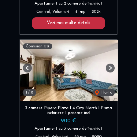
Apartament cu 2 camere de închiriat
Central, Voluntari
41 mp
2024
Vezi mai multe detalii
Comision 0%
Previous
Next
1
/
8
Harta
3 camere Pipera Plaza I 4 City North I Prima
inchiriere I parcare incl
900 €
Apartament cu 3 camere de închiriat
Central, Voluntari
83 mp
2020