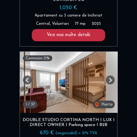
1,050 €
Apartament cu 3 camere de închiriat
Central, Voluntari
77 mp
2025
Vezi mai multe detalii
Comision 0%
Previous
Next
1
/
37
Harta
DOUBLE STUDIO CORTINA NORTH I LUX I
DIRECT OWNER I Parking space I B2B
670 €
(negociabil) + 21% TVA