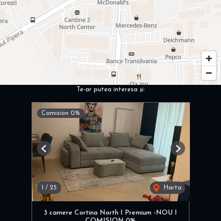
Te-ar putea interesa și:
Comision 0%
Previous
Next
1
/
25
Harta
3 camere Cortina North I Premium -NOU I
COMISION 0%