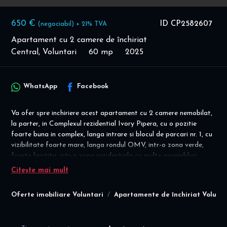
650 €
ID CP2582607
(negociabil) + 21% TVA
Apartament cu 2 camere de închiriat
Central, Voluntari
60 mp
2025
WhatsApp
Facebook
Va ofer spre inchiriere acest apartament cu 2 camere nemobilat,
la parter, in Complexul rezidential Ivory Pipera, cu o pozitie
foarte buna in complex, langa intrare si blocul de parcari nr. 1, cu
vizibilitate foarte mare, langa rondul OMV, intr-o zona verde,
foarte linistita, intr-o zona rezidentiala cu multe ansambluri
moderne.
Citește mai mult
Ideal spatiu comercial, pilates, sediu firma, cabinet, barber shop,
Oferte imobiliare Voluntari
Apartamente de închiriat Volunta
etc! Disponibilitate imediata!
Pretul chiriei este 650 eur plus TVA; loc de parcare la un cost
suplimentar