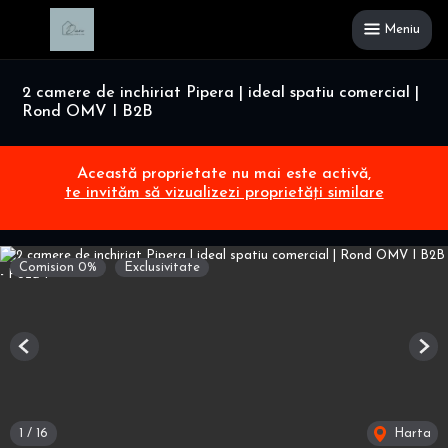
Meniu
2 camere de inchiriat Pipera | ideal spatiu comercial |
Rond OMV I B2B
Această proprietate nu mai este activă,
te invităm să vizualizezi proprietăți similare
Comision 0%
Exclusivitate
Previous
Nex
1
/
16
Harta