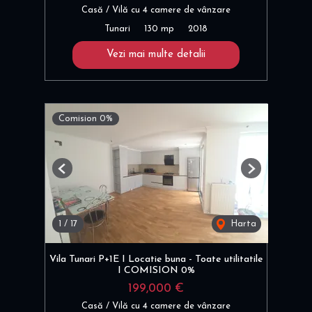
Casă / Vilă cu 4 camere de vânzare
Tunari
130 mp
2018
Vezi mai multe detalii
Comision 0%
Previous
Next
1
/
17
Harta
Vila Tunari P+1E I Locatie buna - Toate utilitatile
I COMISION 0%
199,000 €
Casă / Vilă cu 4 camere de vânzare