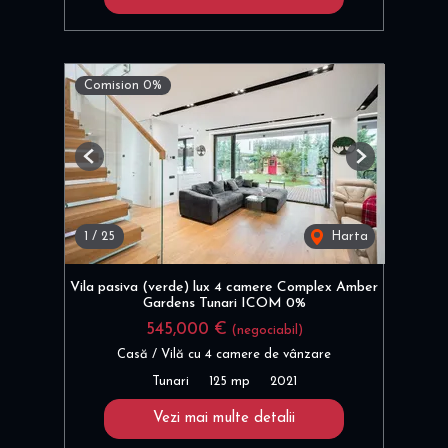
Comision 0%
Previous
Next
1
/
25
Harta
Vila pasiva (verde) lux 4 camere Complex Amber
Gardens Tunari ICOM 0%
545,000 €
(negociabil)
Casă / Vilă cu 4 camere de vânzare
Tunari
125 mp
2021
Vezi mai multe detalii