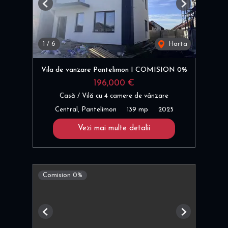
Previous
Next
1
/
6
Harta
Vila de vanzare Pantelimon I COMISION 0%
196,000 €
Casă / Vilă cu 4 camere de vânzare
Central, Pantelimon
139 mp
2025
Vezi mai multe detalii
Comision 0%
Previous
Next