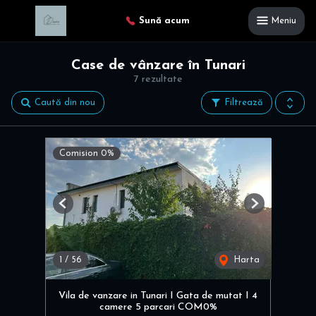
Sună acum
Meniu
Case de vânzare în Tunari
7 rezultate
Caută din nou
Filtrează
Comision 0%
Previous
Next
1
/
56
Harta
Vila de vanzare in Tunari I Gata de mutat I 4
camere 5 parcari COM0%