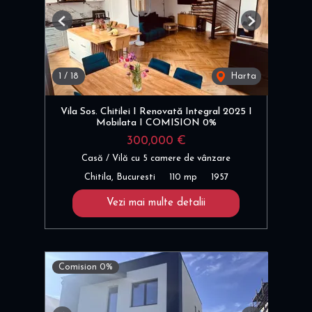
Previous
Next
1
/
18
Harta
Vila Sos. Chitilei I Renovată Integral 2025 I
Mobilata I COMISION 0%
300,000 €
Casă / Vilă cu 5 camere de vânzare
Chitila, Bucuresti
110 mp
1957
Vezi mai multe detalii
Comision 0%