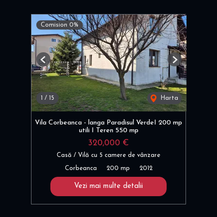
Comision 0%
Previous
Next
1
/
15
Harta
Vila Corbeanca - langa Paradisul VerdeI 200 mp
utili I Teren 550 mp
320,000 €
Casă / Vilă cu 5 camere de vânzare
Corbeanca
200 mp
2012
Vezi mai multe detalii