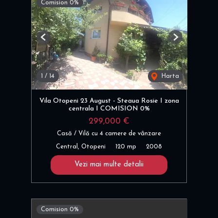
Comision 0%
Previous
Next
1
/
14
Harta
Vila Otopeni 23 August - Steaua Rosie I zona
centrala I COMISION 0%
299,000 €
Casă / Vilă cu 4 camere de vânzare
Central, Otopeni
120 mp
2008
Vezi mai multe detalii
Comision 0%