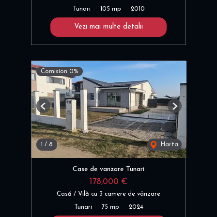
Tunari
105 mp
2010
Vezi mai multe detalii
Comision 0%
Previous
Next
1
/
8
Harta
Case de vanzare Tunari
178,000 €
Casă / Vilă cu 3 camere de vânzare
Tunari
75 mp
2024