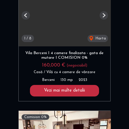
Previous
Next
1
/
8
Harta
Vila Berceni I 4 camere finalizata - gata de
mutare I COMISION 0%
160,000 €
(negociabil)
Casă / Vilă cu 4 camere de vânzare
Berceni
130 mp
2023
Vezi mai multe detalii
Comision 0%