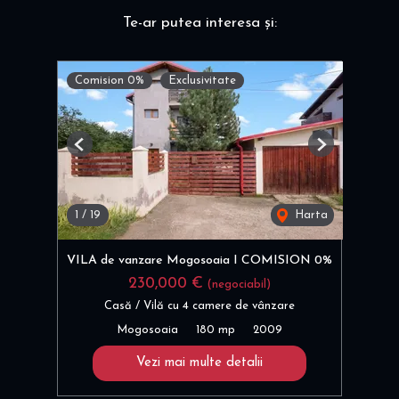
Te-ar putea interesa și:
Comision 0%
Exclusivitate
Previous
Next
1
/
19
Harta
VILA de vanzare Mogosoaia I COMISION 0%
230,000 €
(negociabil)
Casă / Vilă cu 4 camere de vânzare
Mogosoaia
180 mp
2009
Vezi mai multe detalii