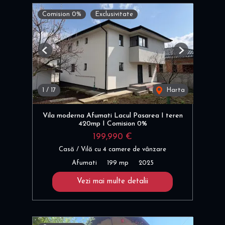
Comision 0%
Exclusivitate
Previous
Next
1
/
17
Harta
Vila moderna Afumati Lacul Pasarea I teren
420mp I Comision 0%
199,990 €
Casă / Vilă cu 4 camere de vânzare
Afumati
199 mp
2025
Vezi mai multe detalii