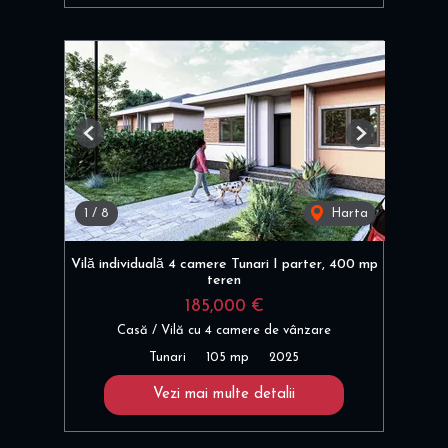
Previous
Next
1
/
8
Harta
Vilă individuală 4 camere Tunari I parter, 400 mp
teren
185,000 €
Casă / Vilă cu 4 camere de vânzare
Tunari
105 mp
2025
Vezi mai multe detalii