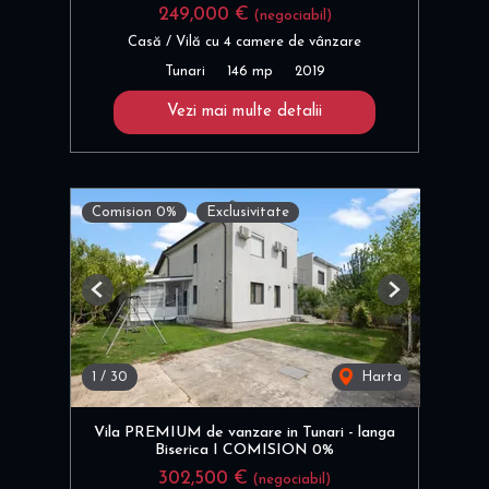
249,000 €
(negociabil)
Casă / Vilă cu 4 camere de vânzare
Tunari
146 mp
2019
Vezi mai multe detalii
Comision 0%
Exclusivitate
Previous
Next
1
/
30
Harta
Vila PREMIUM de vanzare in Tunari - langa
Biserica I COMISION 0%
302,500 €
(negociabil)