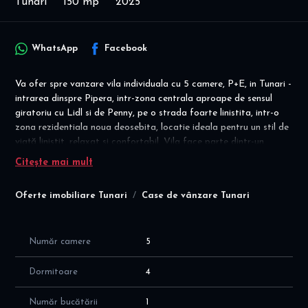
Tunari
150 mp
2025
WhatsApp
Facebook
Va ofer spre vanzare vila individuala cu 5 camere, P+E, in Tunari -
intrarea dinspre Pipera, intr-zona centrala aproape de sensul
giratoriu cu Lidl si de Penny, pe o strada foarte linistita, intr-o
zona rezidentiala noua deosebita, locatie ideala pentru un stil de
viață liniștit, relaxat si confortabil. Vila face parte dintr-un
complex de vile premium.
Citește mai mult
Pret vanzare: 320.000 euro - pret final! Primele 2 vile vof fi
Oferte imobiliare Tunari
Case de vânzare Tunari
livrate in feb 2026
COMISION agentie = 0%
Vila este construita pe P+1E, pe un teren de 347 mp, cu
Număr camere
5
suprafata utila de 150 mp, cu o compartimentare eficienta si
inteligenta a spatiilor, dupa cum urmeaza:
Dormitoare
4
Curte: 229 mp pentru fiecare vila; 2 locuri de parcare
PARTER: zona de zi cu suprafata utila de 81 mp
Număr bucătării
1