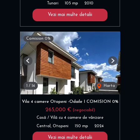
Tunari
105 mp
2010
Vezi mai multe detalii
Comision 0%
Previous
Next
1
/
14
Harta
Vila 4 camere Otopeni -Odaile I COMISION 0%
265,000 €
(negociabil)
Casă / Vilă cu 4 camere de vânzare
Central, Otopeni
150 mp
2024
Vezi mai multe detalii