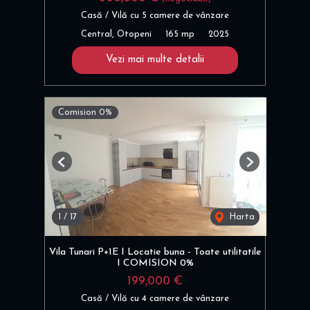
Casă / Vilă cu 5 camere de vânzare
Central, Otopeni
165 mp
2025
Vezi mai multe detalii
Comision 0%
Previous
Next
1
/
17
Harta
Vila Tunari P+1E I Locatie buna - Toate utilitatile
I COMISION 0%
199,000 €
Casă / Vilă cu 4 camere de vânzare