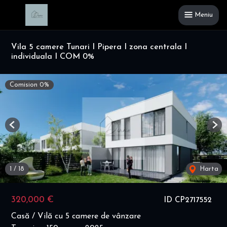
Meniu
Vila 5 camere Tunari I Pipera I zona centrala I
individuala I COM 0%
Comision 0%
Previous
Nex
1
/
18
Harta
320,000 €
ID CP2717552
Casă / Vilă cu 5 camere de vânzare