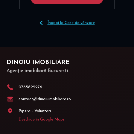
Înapoi la Case de vânzare
DINOIU IMOBILIARE
Agenție imobiliară Bucuresti
0765622276
contact@dinoiuimobiliare.ro
Pipera - Voluntari
Deschide în Google Maps