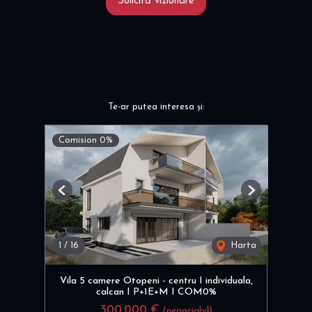
Solicită vizionare
Te-ar putea interesa și:
Comision 0%
Previous
Next
1
/
16
Harta
Vila 5 camere Otopeni - centru I individuala,
calcan I P+1E+M I COM0%
300,000 €
(negociabil)