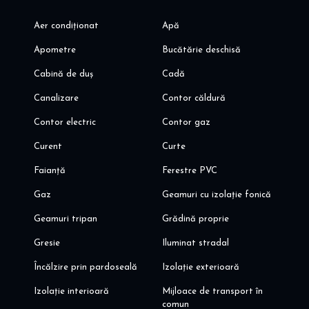
- magazine: Penny si lidl
Aer condiționat
Apă
- parc central Tunari cu loc de joaca pentru copii si terenuri de
fotbal si de tenis
Apometre
Bucătărie deschisă
- unitati de invatamant si educative din Tunari: gradinita, scoala
gimnaziala
Cabină de duș
Cadă
- unitati de inavtamant private renumite din Pipera - Iancu
Canalizare
Contor căldură
Nicolae
- facilitati sportive: teren fotbal, tenis, etc
Contor electric
Contor gaz
Va invit sa programati o vizionare!
Curent
Curte
Alina Dinoiu
Pentru mai multe detalii, va invit aici: dinoiuimobiliare.ro
Faianță
Ferestre PVC
Gaz
Geamuri cu izolație fonică
Geamuri tripan
Grădină proprie
Gresie
Iluminat stradal
Încălzire prin pardoseală
Izolație exterioară
Izolație interioară
Mijloace de transport în
comun