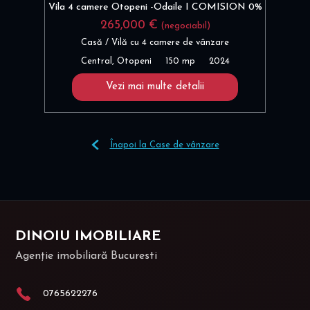
Vila 4 camere Otopeni -Odaile I COMISION 0%
265,000 €
(negociabil)
Casă / Vilă cu 4 camere de vânzare
Central, Otopeni
150 mp
2024
Vezi mai multe detalii
Înapoi la Case de vânzare
DINOIU IMOBILIARE
Agenție imobiliară Bucuresti
0765622276