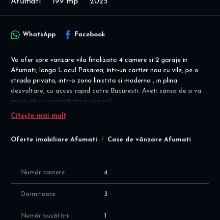
Afumati
199 mp
2025
WhatsApp
Facebook
Va ofer spre vanzare vila finalizata 4 camere si 2 garaje in
Afumati, langa L:acul Pasarea, intr-un cartier nou cu vile, pe o
strada privata, intr-o zona linistita si moderna , in plina
dezvoltare, cu acces rapid catre Bucuresti. Aveti sansa de a va
muta intr-o comunitate moderna!
Citește mai mult
Disponibilitate imediata pentru vanzare! Vila finalizata - gata de
mobilare si mutare!
Oferte imobiliare Afumati
Case de vânzare Afumati
Pret vanzare =205.000 eur.o TVA INCLUS !!!COMISION
AGENTIE = 0%
Număr camere
4
Oferim suport pe toata durata procesului de achiziție, începând
de la vizionare si pana la semnarea finala a contractului de
Dormitoare
3
vânzare la notariat! Servicii de finanțare - Broker credite -
comision 0% - colaborare cu toate băncile din Romania si
Număr bucătării
1
instituțiile financiare de top!