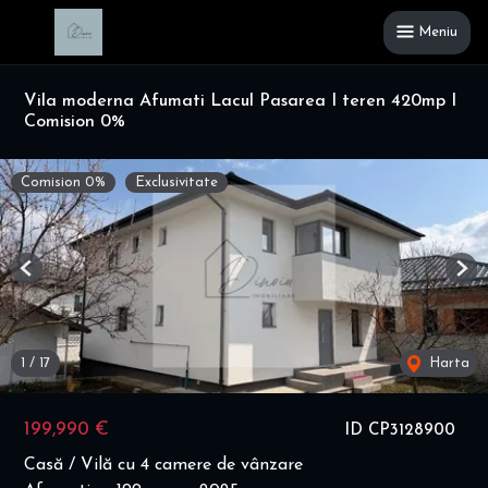
Meniu
Vila moderna Afumati Lacul Pasarea I teren 420mp I
Comision 0%
Comision 0%
Exclusivitate
Previous
Nex
1
/
17
Harta
199,990 €
ID CP3128900
Casă / Vilă cu 4 camere de vânzare