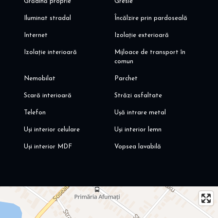
Grădină proprie
Gresie
Iluminat stradal
Încălzire prin pardoseală
Internet
Izolație exterioară
Izolație interioară
Mijloace de transport în
comun
Nemobilat
Parchet
Scară interioară
Străzi asfaltate
Telefon
Ușă intrare metal
Uși interior celulare
Uși interior lemn
Uși interior MDF
Vopsea lavabilă