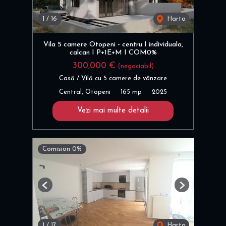
1
/
16
Harta
Vila 5 camere Otopeni - centru I individuala,
calcan I P+1E+M I COM0%
300,000 €
(negociabil)
Casă / Vilă cu 5 camere de vânzare
Central, Otopeni
165 mp
2025
Vezi mai multe detalii
Comision 0%
Previous
Next
1
/
17
Harta