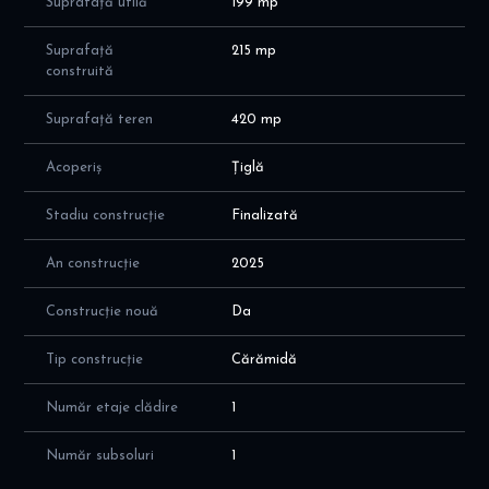
Suprafață utilă
199 mp
- structura: cadre de beton armat cu stalpi si grinzi;
- caramida poroterm cu grosime de 30 cm, izolatie polistiren
Suprafață
215 mp
10cm EPS80
construită
- pereti interiori din BCA YTONG, cu grosimea de 20 cm +
tencuiala + finisaj; ATENTIE - NU exista pereti din rigips
Suprafață teren
420 mp
- acoperis tigla metalica sistem complet Lindab cu izolatie sub
acoperis din spuma de 15cm Springerterm
Acoperiș
Țiglă
Facilitati locatie: ansamblul de vile este situat la 15km fata de
Stadiu construcție
Finalizată
Universitatea Bucurestil; acces facil din DN2. cu mijloace de
transport in comun STB, Afumati Bucur Obor.
An construcție
2025
Va invit sa programati o vizionare!
Construcție nouă
Da
Tip construcție
Cărămidă
Număr etaje clădire
1
Număr subsoluri
1