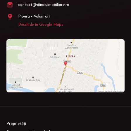
contact@dinoiuimobiliare.ro
Pipera - Voluntari
Deschide în Google Maps
Proprietăți