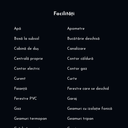
Facilități
Apă
Apometre
Boxă la subsol
Bucătărie deschisă
Cabină de duș
Canalizare
Centrală proprie
Contor căldură
Contor electric
Contor gaz
Curent
Curte
Faianță
Ferestre care se deschid
Ferestre PVC
Garaj
Gaz
Geamuri cu izolație fonică
Geamuri termopan
Geamuri tripan