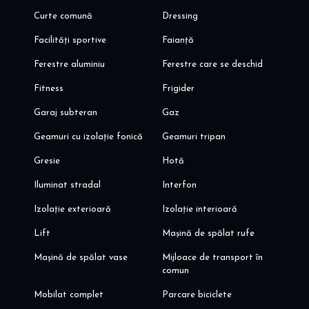
Curte comună
Dressing
Facilități sportive
Faianță
Ferestre aluminiu
Ferestre care se deschid
Fitness
Frigider
Garaj subteran
Gaz
Geamuri cu izolație fonică
Geamuri tripan
Gresie
Hotă
Iluminat stradal
Interfon
Izolație exterioară
Izolație interioară
Lift
Mașină de spălat rufe
Mașină de spălat vase
Mijloace de transport în
comun
Mobilat complet
Parcare biciclete