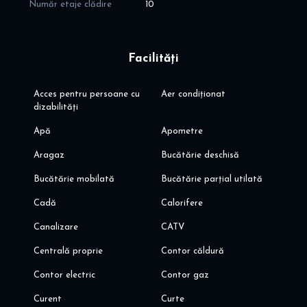
- 1 km: Pipera Plaza, Jysk, DM, Lidl, farmacie, restaurante,
Număr etaje clădire
10
Worldclass
- 2 km: Metrou Pipera; Metrou Aurel Vlaicu; Promenada Mall
- 2,6 km: Parc Herastrau
Facilități
- prestigioase institutii de invatamant de stat si privat
- Banaeasa Shopping city, Dedeman, Ikea, Decathlon
- acces rapid catre A3 si centura Bucuresti
Acces pentru persoane cu
Aer condiționat
- cele mai importante zone de birouri din Nordul Bucurestiului:
dizabilități
Barbu Vacarescu, Aurel Vlaicu si Pipera, Aviatiei, Floreasca
Apă
Apometre
Va invit sa programati o vizionare!
Aragaz
Bucătărie deschisă
Alina Dinoiu
Pentru mai multe oferte, va invit aici dinoiuimobiliare.ro
Bucătărie mobilată
Bucătărie parțial utilată
Cadă
Calorifere
Canalizare
CATV
Centrală proprie
Contor căldură
Contor electric
Contor gaz
Curent
Curte