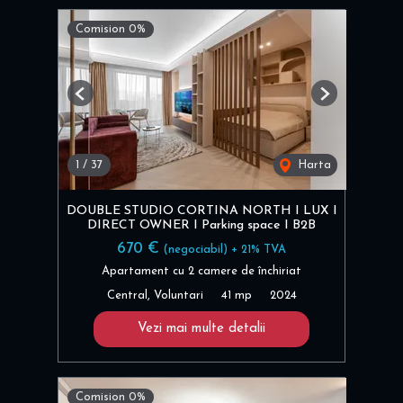
Comision 0%
Previous
Next
1
/
37
Harta
DOUBLE STUDIO CORTINA NORTH I LUX I
DIRECT OWNER I Parking space I B2B
670 €
(negociabil) + 21% TVA
Apartament cu 2 camere de închiriat
Central, Voluntari
41 mp
2024
Vezi mai multe detalii
Comision 0%