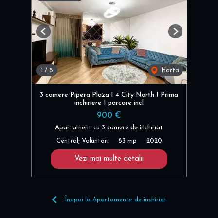
Previous
Next
1
/
8
Harta
3 camere Pipera Plaza I 4 City North I Prima
inchiriere I parcare incl
900 €
Apartament cu 3 camere de închiriat
Central, Voluntari
83 mp
2020
Vezi mai multe detalii
Înapoi la Apartamente de închiriat