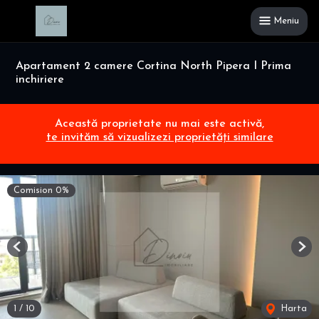
Meniu
Apartament 2 camere Cortina North Pipera I Prima
inchiriere
Această proprietate nu mai este activă,
te invităm să vizualizezi proprietăți similare
Comision 0%
Previous
Nex
1
/
10
Harta