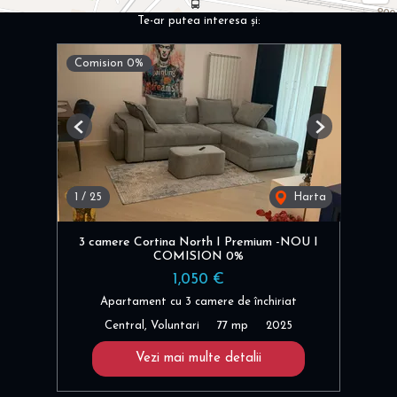
Te-ar putea interesa și:
Comision 0%
Previous
Next
1
/
25
Harta
3 camere Cortina North I Premium -NOU I
COMISION 0%
1,050 €
Apartament cu 3 camere de închiriat
Central, Voluntari
77 mp
2025
Vezi mai multe detalii