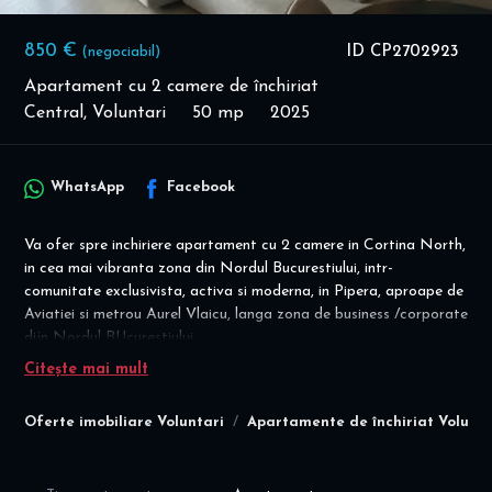
850 €
ID CP2702923
(negociabil)
Apartament cu 2 camere de închiriat
Central, Voluntari
50 mp
2025
WhatsApp
Facebook
Va ofer spre inchiriere apartament cu 2 camere in Cortina North,
in cea mai vibranta zona din Nordul Bucurestiului, intr-
comunitate exclusivista, activa si moderna, in Pipera, aproape de
Aviatiei si metrou Aurel Vlaicu, langa zona de business /corporate
dijn Nordul BUcurestiului.
Citește mai mult
Disponibilitate imediata! Prima inchiriere! Design premium! Spatii
depozitare multiple!
Oferte imobiliare Voluntari
Apartamente de închiriat Volunta
Conditii inchiriere: pret chirie apartament 850 eur/luna
- 1 luna avans + 1 luna garantie; contract minim 1 an
- NU sunt acceptate animalele de companie; NU se fumeaza in